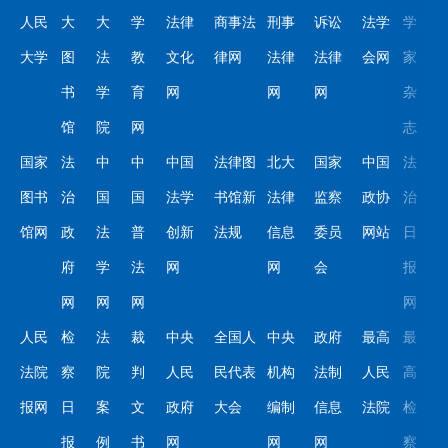
人民
大
大
学
法律
商事法
刑事
诉讼
法学
学
大学
图
法
教
文化
律网
法律
法律
会网
家
书
学
育
网
网
网
杂
馆
院
网
志
国家
法
中
中
中国
法律图
北大
国家
中国
法
图书
治
国
国
法学
书馆新
法律
监察
政协
治
馆网
政
法
普
创新
法规
信息
委员
网站
日
府
学
法
网
网
会
报
网
网
网
网
人民
检
法
裁
中央
全国人
中央
政府
最高
最
法院
察
院
判
人民
民代表
机构
法制
人民
高
报网
日
案
文
政府
大会
编制
信息
法院
检
报
例
书
网
网
网
察