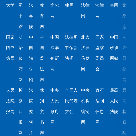
大学
图
法
教
文化
律网
法律
法律
会网
家
书
学
育
网
网
网
杂
馆
院
网
志
国家
法
中
中
中国
法律图
北大
国家
中国
法
图书
治
国
国
法学
书馆新
法律
监察
政协
治
馆网
政
法
普
创新
法规
信息
委员
网站
日
府
学
法
网
网
会
报
网
网
网
网
人民
检
法
裁
中央
全国人
中央
政府
最高
最
法院
察
院
判
人民
民代表
机构
法制
人民
高
报网
日
案
文
政府
大会
编制
信息
法院
检
报
例
书
网
网
网
察
网
库
网
院