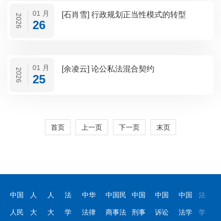
01 月
[石肖雪] 行政规划正当性模式的转型
2026
26
01 月
[余凌云] 论公私法混合契约
2026
25
首页
上一页
下一页
末页
中国
人
人
法
中华
中国民
中国
中国
中国
法
人民
大
大
学
法律
商事法
刑事
诉讼
法学
学