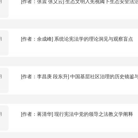
月
[作者：张震 张义云] 生态文明入宪视阈下生
月
[作者：余成峰] 系统论宪法学的理论洞见与观察盲点
月
[作者：李昌庚 段东升] 中国基层社区治理的历
月
[作者：蒋清华] 现行宪法中党的领导之法教义学阐释