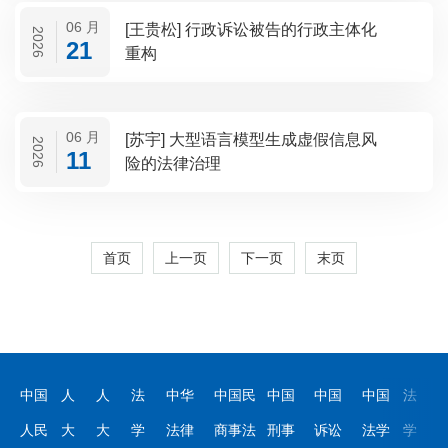
06 月
[王贵松] 行政诉讼被告的行政主体化
2026
21
重构
06 月
[苏宇] 大型语言模型生成虚假信息风
2026
11
险的法律治理
首页
上一页
下一页
末页
中国
人
人
法
中华
中国民
中国
中国
中国
法
人民
大
大
学
法律
商事法
刑事
诉讼
法学
学