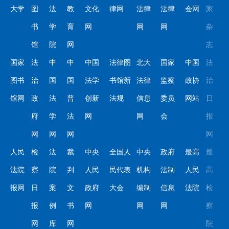
大学
图
法
教
文化
律网
法律
法律
会网
家
书
学
育
网
网
网
杂
馆
院
网
志
国家
法
中
中
中国
法律图
北大
国家
中国
法
图书
治
国
国
法学
书馆新
法律
监察
政协
治
馆网
政
法
普
创新
法规
信息
委员
网站
日
府
学
法
网
网
会
报
网
网
网
网
人民
检
法
裁
中央
全国人
中央
政府
最高
最
法院
察
院
判
人民
民代表
机构
法制
人民
高
报网
日
案
文
政府
大会
编制
信息
法院
检
报
例
书
网
网
网
察
网
库
网
院