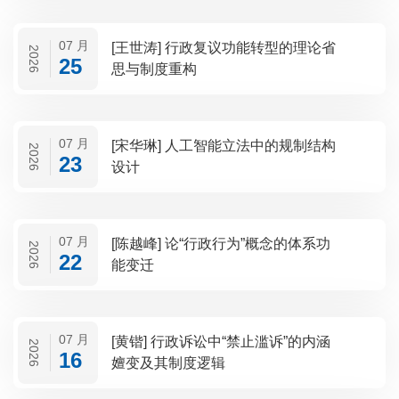
07 月
[王世涛] 行政复议功能转型的理论省
2026
25
思与制度重构
07 月
[宋华琳] 人工智能立法中的规制结构
2026
23
设计
07 月
[陈越峰] 论“行政行为”概念的体系功
2026
22
能变迁
07 月
[黄锴] 行政诉讼中“禁止滥诉”的内涵
2026
16
嬗变及其制度逻辑