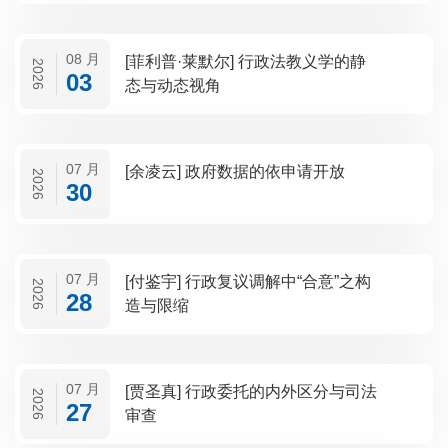
08 月
[菲利普·莱默尔] 行政法教义学的静
2026
03
态与动态视角
07 月
[余凌云] 政府数据的依申请开放
2026
30
07 月
[付鉴宇] 行政复议调解中“合意”之构
2026
28
造与限缩
07 月
[贾圣真] 行政委托的内外区分与司法
2026
27
审查