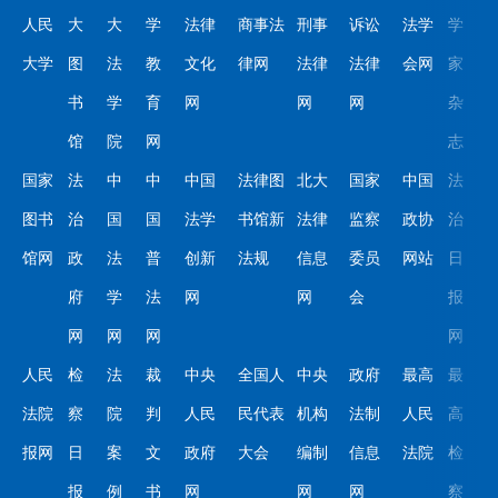
人民
大
大
学
法律
商事法
刑事
诉讼
法学
学
大学
图
法
教
文化
律网
法律
法律
会网
家
书
学
育
网
网
网
杂
馆
院
网
志
国家
法
中
中
中国
法律图
北大
国家
中国
法
图书
治
国
国
法学
书馆新
法律
监察
政协
治
馆网
政
法
普
创新
法规
信息
委员
网站
日
府
学
法
网
网
会
报
网
网
网
网
人民
检
法
裁
中央
全国人
中央
政府
最高
最
法院
察
院
判
人民
民代表
机构
法制
人民
高
报网
日
案
文
政府
大会
编制
信息
法院
检
报
例
书
网
网
网
察