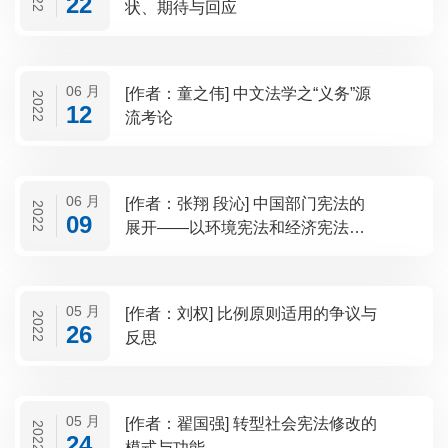
22
状、期待与回应
06 月
[作者：童之伟] 中文法学之“义务”源
2022
12
流考论
06 月
[作者：张翔 段沁] 中国部门宪法的
2022
09
展开——以环境宪法和经济宪法为
例
05 月
[作者：刘权] 比例原则适用的争议与
2022
26
反思
05 月
[作者：翟国强] 转型社会宪法修改的
2022
24
模式与功能