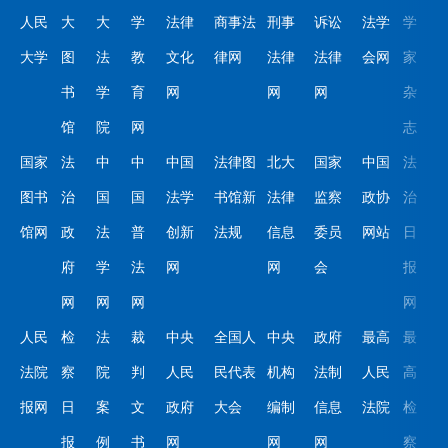
人民
大
大
学
法律
商事法
刑事
诉讼
法学
学
大学
图
法
教
文化
律网
法律
法律
会网
家
书
学
育
网
网
网
杂
馆
院
网
志
国家
法
中
中
中国
法律图
北大
国家
中国
法
图书
治
国
国
法学
书馆新
法律
监察
政协
治
馆网
政
法
普
创新
法规
信息
委员
网站
日
府
学
法
网
网
会
报
网
网
网
网
人民
检
法
裁
中央
全国人
中央
政府
最高
最
法院
察
院
判
人民
民代表
机构
法制
人民
高
报网
日
案
文
政府
大会
编制
信息
法院
检
报
例
书
网
网
网
察