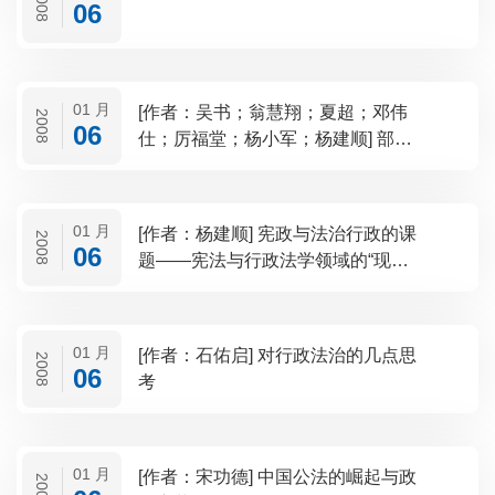
2008
06
01 月
[作者：吴书；翁慧翔；夏超；邓伟
2008
06
仕；厉福堂；杨小军；杨建顺] 部门
规章关于身份证的规定是否超越立
法权限
01 月
[作者：杨建顺] 宪政与法治行政的课
2008
06
题——宪法与行政法学领域的“现代
性”问题研究
01 月
[作者：石佑启] 对行政法治的几点思
2008
06
考
01 月
[作者：宋功德] 中国公法的崛起与政
2008