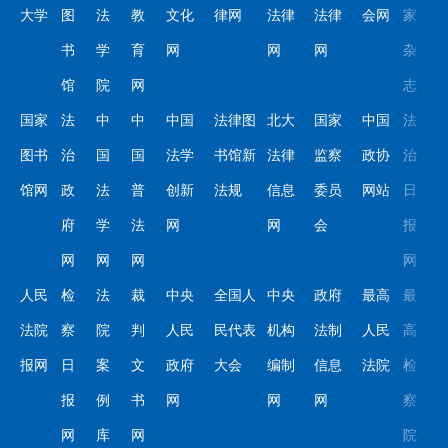
大学
图
法
教
文化
律网
法律
法律
会网
家
书
学
育
网
网
网
杂
馆
院
网
志
国家
法
中
中
中国
法律图
北大
国家
中国
法
图书
治
国
国
法学
书馆新
法律
监察
政协
治
馆网
政
法
普
创新
法规
信息
委员
网站
日
府
学
法
网
网
会
报
网
网
网
网
人民
检
法
裁
中央
全国人
中央
政府
最高
最
法院
察
院
判
人民
民代表
机构
法制
人民
高
报网
日
案
文
政府
大会
编制
信息
法院
检
报
例
书
网
网
网
察
网
库
网
院