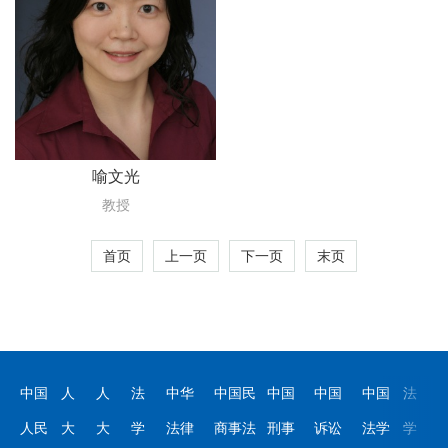
喻文光
教授
首页
上一页
下一页
末页
中国
人
人
法
中华
中国民
中国
中国
中国
法
人民
大
大
学
法律
商事法
刑事
诉讼
法学
学