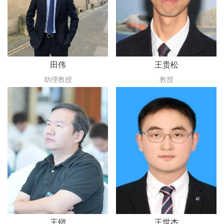
田伟
王贵松
助理教授
教授
王锴
王世杰