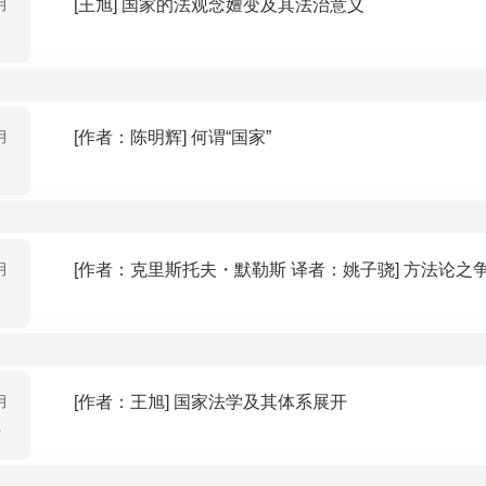
月
[王旭] 国家的法观念嬗变及其法治意义
月
[作者：陈明辉] 何谓“国家”
月
[作者：克里斯托夫・默勒
月
[作者：王旭] 国家法学及其体系展开