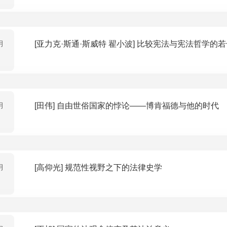
月
[亚力克·斯通·斯威特 翟小波] 比较宪法与
月
[田伟] 自由世俗国家的悖论——博肯福德与他的时代
月
[高仰光] 规范性视野之下的法律史学