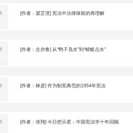
月
[作者：梁芷澄] 宪法中法律保留的再理解
月
[作者：左亦鲁] 从“鸭子凫水”到“蜻蜓点水”
月
[作者：林彦] 作为制宪典范的1954年宪法
月
[作者：张翔] 今日把示君：中国宪法学十年回顾