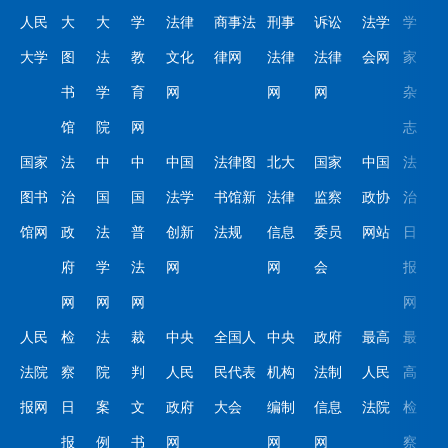
人民
大
大
学
法律
商事法
刑事
诉讼
法学
学
大学
图
法
教
文化
律网
法律
法律
会网
家
书
学
育
网
网
网
杂
馆
院
网
志
国家
法
中
中
中国
法律图
北大
国家
中国
法
图书
治
国
国
法学
书馆新
法律
监察
政协
治
馆网
政
法
普
创新
法规
信息
委员
网站
日
府
学
法
网
网
会
报
网
网
网
网
人民
检
法
裁
中央
全国人
中央
政府
最高
最
法院
察
院
判
人民
民代表
机构
法制
人民
高
报网
日
案
文
政府
大会
编制
信息
法院
检
报
例
书
网
网
网
察