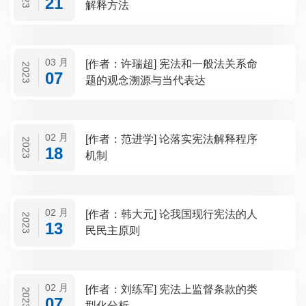
21
解释方法
03 月
[作者：许瑞超] 宪法和一般法关系命
2023
07
题的观念溯源与当代表达
02 月
[作者：范进学] 论落实宪法解释程序
2023
18
机制
02 月
[作者：韩大元] 论我国现行宪法的人
2023
13
民民主原则
02 月
[作者：刘练军] 宪法上监督条款的类
2023
07
型化分析