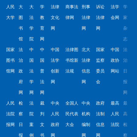
人民
大
大
学
法律
商事法
刑事
诉讼
法学
学
大学
图
法
教
文化
律网
法律
法律
会网
家
书
学
育
网
网
网
杂
馆
院
网
志
国家
法
中
中
中国
法律图
北大
国家
中国
法
图书
治
国
国
法学
书馆新
法律
监察
政协
治
馆网
政
法
普
创新
法规
信息
委员
网站
日
府
学
法
网
网
会
报
网
网
网
网
人民
检
法
裁
中央
全国人
中央
政府
最高
最
法院
察
院
判
人民
民代表
机构
法制
人民
高
报网
日
案
文
政府
大会
编制
信息
法院
检
报
例
书
网
网
网
察