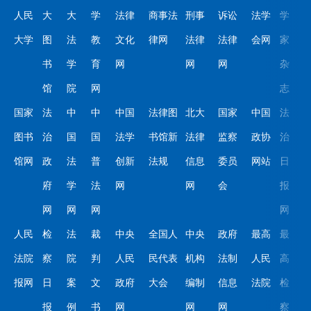
人民
大
大
学
法律
商事法
刑事
诉讼
法学
学
大学
图
法
教
文化
律网
法律
法律
会网
家
书
学
育
网
网
网
杂
馆
院
网
志
国家
法
中
中
中国
法律图
北大
国家
中国
法
图书
治
国
国
法学
书馆新
法律
监察
政协
治
馆网
政
法
普
创新
法规
信息
委员
网站
日
府
学
法
网
网
会
报
网
网
网
网
人民
检
法
裁
中央
全国人
中央
政府
最高
最
法院
察
院
判
人民
民代表
机构
法制
人民
高
报网
日
案
文
政府
大会
编制
信息
法院
检
报
例
书
网
网
网
察