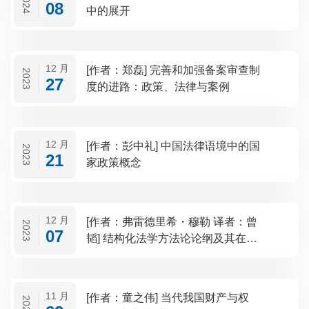
2024
08
中的展开
12 月
[作者：郑磊] 完善和加强备案审查制
2023
27
度的进路：政策、法律与案例
12 月
[作者：彭中礼] 中国法律语境中的国
2023
21
家政策概念
12 月
[作者：弗雷德里希・穆勒 译者：曾
2023
07
韬] 结构化法学方法论论纲及其在宪
法学上的展开
11 月
[作者：童之伟] 当代我国财产与权
2023