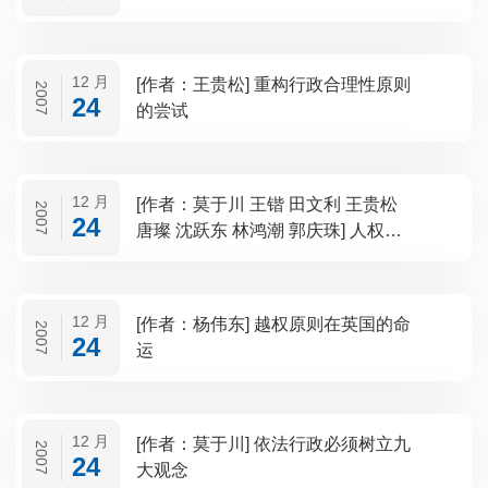
12 月
[作者：王贵松] 重构行政合理性原则
2007
24
的尝试
12 月
[作者：莫于川 王锴 田文利 王贵松
2007
24
唐璨 沈跃东 林鸿潮 郭庆珠] 人权入
宪后我国行政法的发展机遇和挑战
12 月
[作者：杨伟东] 越权原则在英国的命
2007
24
运
12 月
[作者：莫于川] 依法行政必须树立九
2007
24
大观念