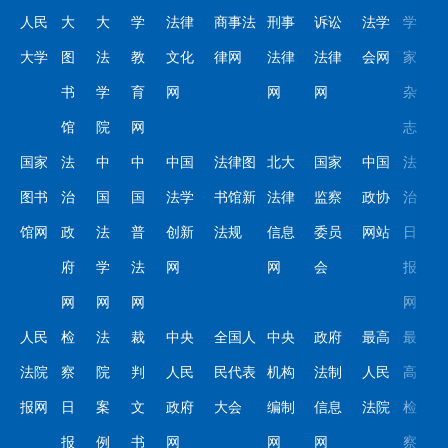
人民
大
大
学
法律
商事法
刑事
诉讼
法学
学
大学
图
法
教
文化
律网
法律
法律
会网
家
书
学
育
网
网
网
杂
馆
院
网
志
国家
法
中
中
中国
法律图
北大
国家
中国
法
图书
治
国
国
法学
书馆新
法律
监察
政协
治
馆网
政
法
普
创新
法规
信息
委员
网站
日
府
学
法
网
网
会
报
网
网
网
网
人民
检
法
裁
中央
全国人
中央
政府
最高
最
法院
察
院
判
人民
民代表
机构
法制
人民
高
报网
日
案
文
政府
大会
编制
信息
法院
检
报
例
书
网
网
网
察