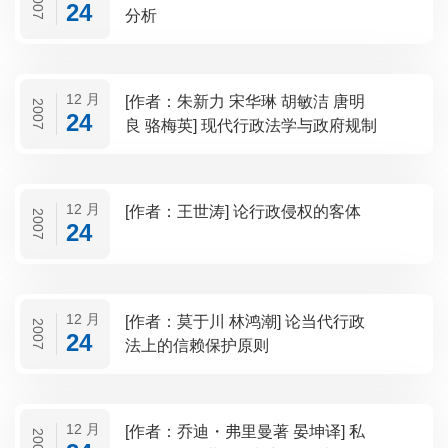
2007
24
分析
12 月
[作者：朱新力 宋华琳 胡敏洁 唐明
2007
24
良 骆梅英] 现代行政法学与政府规制
12 月
[作者：王世涛] 论行政侵权的客体
2007
24
12 月
[作者：莫于川 林鸿潮] 论当代行政
2007
24
法上的信赖保护原则
12 月
[作者：乔迪・弗里曼著 晏坤译] 私
2007