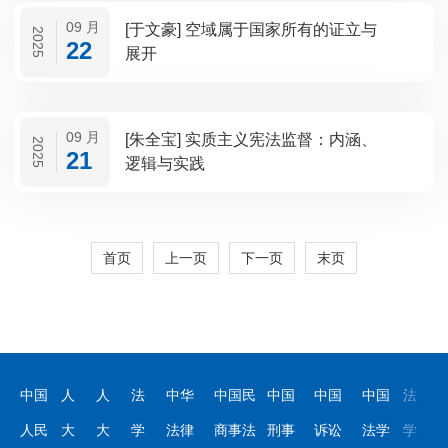
09 月
[于文豪] 空域属于国家所有的证立与
2025
22
展开
09 月
[朱全宝] 实质主义宪法监督：内涵、
2025
21
逻辑与实践
首页
上一页
下一页
末页
中国
人
人
法
中华
中国民
中国
中国
中国
法
人民
大
大
学
法律
商事法
刑事
诉讼
法学
学