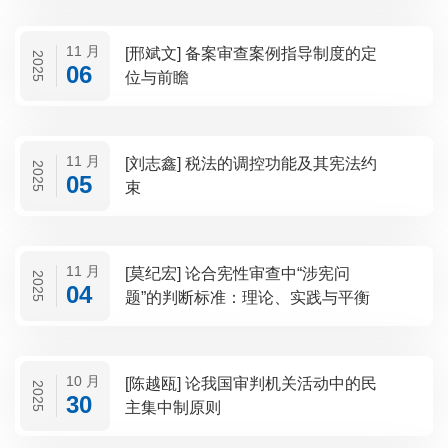
11 月
[邢斌文] 备案审查案例指导制度的定
2025
06
位与前瞻
11 月
[刘志鑫] 税法的调控功能及其宪法约
2025
05
束
11 月
[莫纪宏] 论合宪性审查中“涉宪问
2025
04
题”的判断标准：理论、实践与平衡
10 月
[陈越瓯] 论我国审判机关活动中的民
2025
30
主集中制原则