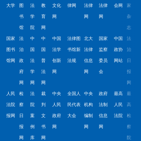
大学
图
法
教
文化
律网
法律
法律
会网
家
书
学
育
网
网
网
杂
馆
院
网
志
国家
法
中
中
中国
法律图
北大
国家
中国
法
图书
治
国
国
法学
书馆新
法律
监察
政协
治
馆网
政
法
普
创新
法规
信息
委员
网站
日
府
学
法
网
网
会
报
网
网
网
网
人民
检
法
裁
中央
全国人
中央
政府
最高
最
法院
察
院
判
人民
民代表
机构
法制
人民
高
报网
日
案
文
政府
大会
编制
信息
法院
检
报
例
书
网
网
网
察
网
库
网
院