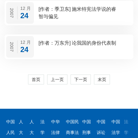
12 月
[作者：季卫东] 施米特宪法学说的睿
2007
24
智与偏见
12 月
[作者：万东升] 论我国的身份代表制
2007
24
首页
上一页
下一页
末页
中国
人
人
法
中华
中国民
中国
中国
中国
法
人民
大
大
学
法律
商事法
刑事
诉讼
法学
学