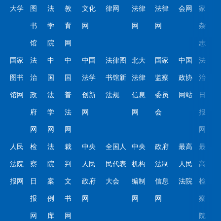
大学
图
法
教
文化
律网
法律
法律
会网
家
书
学
育
网
网
网
杂
馆
院
网
志
国家
法
中
中
中国
法律图
北大
国家
中国
法
图书
治
国
国
法学
书馆新
法律
监察
政协
治
馆网
政
法
普
创新
法规
信息
委员
网站
日
府
学
法
网
网
会
报
网
网
网
网
人民
检
法
裁
中央
全国人
中央
政府
最高
最
法院
察
院
判
人民
民代表
机构
法制
人民
高
报网
日
案
文
政府
大会
编制
信息
法院
检
报
例
书
网
网
网
察
网
库
网
院