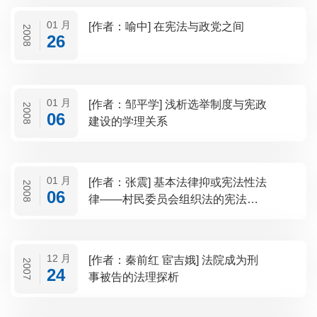
01 月
[作者：喻中] 在宪法与政党之间
2008
26
01 月
[作者：邹平学] 浅析选举制度与宪政
2008
06
建设的学理关系
01 月
[作者：张震] 基本法律抑或宪法性法
2008
06
律——村民委员会组织法的宪法考
量
12 月
[作者：秦前红 宦吉娥] 法院成为刑
2007
24
事被告的法理探析