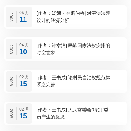
05 月
[作者：汤姆・金斯伯格] 对宪法法院
2008
11
设计的经济分析
04 月
[作者：许章润] 民族国家法权安排的
2008
10
时空意象
02 月
[作者：王书成] 论村民自治权规范体
2008
15
系之完善
02 月
[作者：王书成] 人大常委会“特别”委
2008
15
员产生的反思