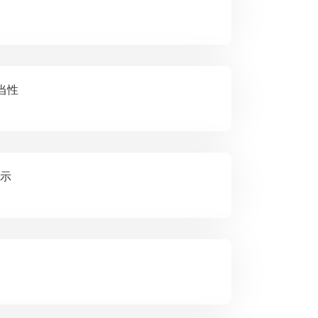
妥当性
启示