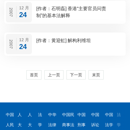
12 月
[作者：石明磊] 香港“主要官员问责
2007
24
制”的基本法解释
12 月
[作者：黄迎虹] 解构利维坦
2007
24
首页
上一页
下一页
末页
中国
人
人
法
中华
中国民
中国
中国
中国
法
人民
大
大
学
法律
商事法
刑事
诉讼
法学
学