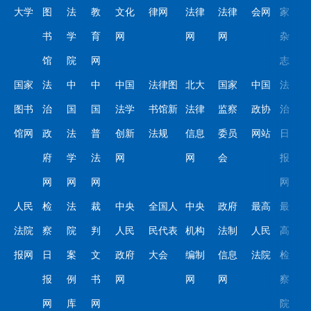
大学
图
法
教
文化
律网
法律
法律
会网
家
书
学
育
网
网
网
杂
馆
院
网
志
国家
法
中
中
中国
法律图
北大
国家
中国
法
图书
治
国
国
法学
书馆新
法律
监察
政协
治
馆网
政
法
普
创新
法规
信息
委员
网站
日
府
学
法
网
网
会
报
网
网
网
网
人民
检
法
裁
中央
全国人
中央
政府
最高
最
法院
察
院
判
人民
民代表
机构
法制
人民
高
报网
日
案
文
政府
大会
编制
信息
法院
检
报
例
书
网
网
网
察
网
库
网
院