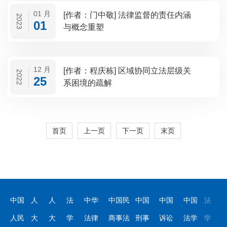
01 月
[作者：门中敬] 法律监督的责任内涵
2023
01
与概念重塑
12 月
[作者：程庆栋] 区域协同立法层级关
2022
25
系困境的疏解
首页
上一页
下一页
末页
中国
人
人
法
中华
中国民
中国
中国
中国
法
人民
大
大
学
法律
商事法
刑事
诉讼
法学
学