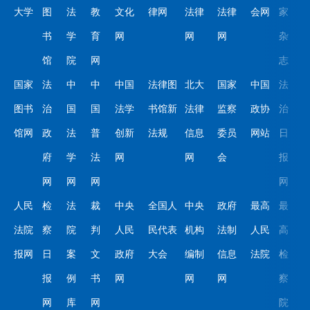
大学
图
法
教
文化
律网
法律
法律
会网
家
书
学
育
网
网
网
杂
馆
院
网
志
国家
法
中
中
中国
法律图
北大
国家
中国
法
图书
治
国
国
法学
书馆新
法律
监察
政协
治
馆网
政
法
普
创新
法规
信息
委员
网站
日
府
学
法
网
网
会
报
网
网
网
网
人民
检
法
裁
中央
全国人
中央
政府
最高
最
法院
察
院
判
人民
民代表
机构
法制
人民
高
报网
日
案
文
政府
大会
编制
信息
法院
检
报
例
书
网
网
网
察
网
库
网
院