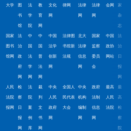
大学
图
法
教
文化
律网
法律
法律
会网
家
书
学
育
网
网
网
杂
馆
院
网
志
国家
法
中
中
中国
法律图
北大
国家
中国
法
图书
治
国
国
法学
书馆新
法律
监察
政协
治
馆网
政
法
普
创新
法规
信息
委员
网站
日
府
学
法
网
网
会
报
网
网
网
网
人民
检
法
裁
中央
全国人
中央
政府
最高
最
法院
察
院
判
人民
民代表
机构
法制
人民
高
报网
日
案
文
政府
大会
编制
信息
法院
检
报
例
书
网
网
网
察
网
库
网
院