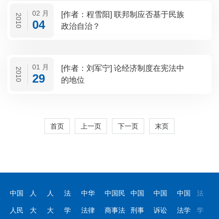
02 月
[作者：程雪阳] 联邦制应否基于民族
2010
04
政治自治？
01 月
[作者：刘军宁] 论经济制度在宪法中
2010
29
的地位
首页
上一页
下一页
末页
中国
人
人
法
中华
中国民
中国
中国
中国
法
人民
大
大
学
法律
商事法
刑事
诉讼
法学
学