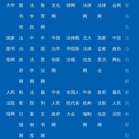
大学
图
法
教
文化
律网
法律
法律
会网
家
书
学
育
网
网
网
杂
馆
院
网
志
国家
法
中
中
中国
法律图
北大
国家
中国
法
图书
治
国
国
法学
书馆新
法律
监察
政协
治
馆网
政
法
普
创新
法规
信息
委员
网站
日
府
学
法
网
网
会
报
网
网
网
网
人民
检
法
裁
中央
全国人
中央
政府
最高
最
法院
察
院
判
人民
民代表
机构
法制
人民
高
报网
日
案
文
政府
大会
编制
信息
法院
检
报
例
书
网
网
网
察
网
库
网
院