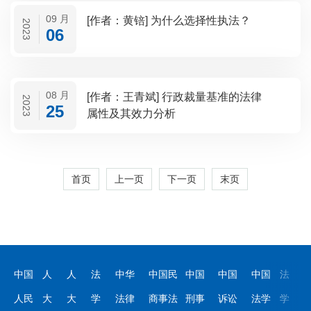
09 月
[作者：黄锫] 为什么选择性执法？
2023
06
08 月
[作者：王青斌] 行政裁量基准的法律
2023
25
属性及其效力分析
首页
上一页
下一页
末页
中国
人
人
法
中华
中国民
中国
中国
中国
法
人民
大
大
学
法律
商事法
刑事
诉讼
法学
学