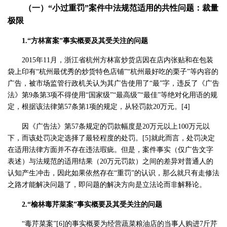
（一）“小过重罚”案件中法规范适用的共性问题：裁量
极限
1.“方林富案”事实概要及其受关注的问题
2015年11月，浙江省杭州方林富炒货店因在店内张贴和在包装
袋上印有“杭州最优秀的炒货特色店铺”“杭州最好吃的栗子”等内容的
广告，被市场监管行政机关认为其广告使用了“最”字，违反了《广告
法》第9条第3项不得使用“国家级”“最高级”“最佳”等绝对化用语的规
定，根据该法律第57条第1项的规定，从轻罚款20万元。[4]
因《广告法》第57条规定的罚款幅度是20万元以上100万元以
下，而该处罚决定选择了最轻程度的处罚。[5]就此而言，处罚决定
在适用法律方面并不存在违法瑕疵。但是，案件事实（仅广告文字
表述）与法规范的适用结果（20万元罚款）之间的差异对普通人的
认知产生冲击，因此如果依然存在“重罚”的认识，那么就只有走修法
之路才能解决问题了，即问题的解决方向是立法论而非解释论。
2.“榆林毒芹菜案”事实概要及其受关注的问题
“毒芹菜案”[6]的事实概要为经营蔬菜粮油店的当事人购进7斤芹