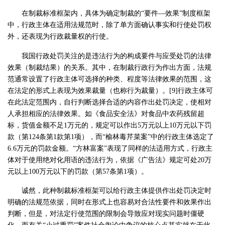
在制裁标准框架内，具体为确定制裁的“要件—效果”制度框架
中，行政主体在适用法规范时，除了单方面确认事实和行使处罚权
外，还表现为行政裁量权的行使。
我国行政处罚关注的是违法行为的构成要件与应受处罚的法律
效果（制裁结果）的关系。其中，在制裁行政行为作出方面，法规
范通常设置了行政主体可选择的种类、程度等法律效果的范围，这
在法定的形式上表现为效果裁量（也称行为裁量）。[9]行政主体可
在此法定范围内，自行判断选择合适的内容作出处罚决定，使相对
人承担相应的法律效果。如《食品安全法》对食品中农药残留超
标，货值金额不足1万元的，规定可以作出5万元以上10万元以下罚
款（第124条第1款第1项），而“榆林毒芹菜案”中的行政主体选定了
6.6万元的罚款金额。“方林富案”表现了同样的法适用方式，行政主
体对于使用绝对化用语的违法行为，依据《广告法》规定可处20万
元以上100万元以下的罚款（第57条第1项）。
诚然，此种制裁标准框架可以给行政主体提供作出处罚决定时
明确的法规范依据，同时在形式上也容易对合法性要件和效果作出
判断，但是，对法定行使范围的限制会导致应对现实问题时僵硬