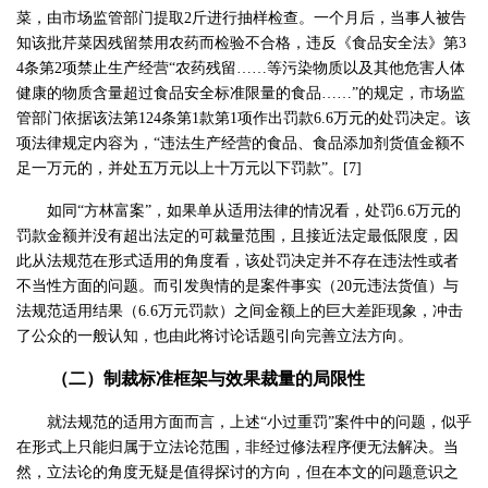
菜，由市场监管部门提取2斤进行抽样检查。一个月后，当事人被告
知该批芹菜因残留禁用农药而检验不合格，违反《食品安全法》第3
4条第2项禁止生产经营“农药残留……等污染物质以及其他危害人体
健康的物质含量超过食品安全标准限量的食品……”的规定，市场监
管部门依据该法第124条第1款第1项作出罚款6.6万元的处罚决定。该
项法律规定内容为，“违法生产经营的食品、食品添加剂货值金额不
足一万元的，并处五万元以上十万元以下罚款”。[7]
如同“方林富案”，如果单从适用法律的情况看，处罚6.6万元的
罚款金额并没有超出法定的可裁量范围，且接近法定最低限度，因
此从法规范在形式适用的角度看，该处罚决定并不存在违法性或者
不当性方面的问题。而引发舆情的是案件事实（20元违法货值）与
法规范适用结果（6.6万元罚款）之间金额上的巨大差距现象，冲击
了公众的一般认知，也由此将讨论话题引向完善立法方向。
（二）制裁标准框架与效果裁量的局限性
就法规范的适用方面而言，上述“小过重罚”案件中的问题，似乎
在形式上只能归属于立法论范围，非经过修法程序便无法解决。当
然，立法论的角度无疑是值得探讨的方向，但在本文的问题意识之