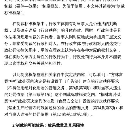
制裁（要件—效果）”制度框架。为便于使用，本文将其简称为“制裁
标准框架”。
在制裁标准框架中，行政主体拥有对当事人是否违法的判断
权，以及确定违反（行政秩序）的具体条款。同时，行政主体是具
体法条所规定制裁的实施者，当事人则对应地成为承担第二层次义
务，即接受制裁的行政相对人。在行政主体与行政相对人的这类行
政处罚法律关系中，尽管在理论上认为存在各种对应的权利义务，
但在实际的单方面属性的行政行为中，行政处罚行为本身并不能表
现出这类权利义务关系的相互性。
以此制度框架整理相关案件中实定法内容，可以看到：“方林富
案”中行政处罚的决定是被设置于《广告法》建立的行政秩序要求
（不得使用绝对化用语的普遍义务，第9条第3项）和对当事人违法
的处罚依据（第57条第1项）这个制裁标准框架之内。“榆林毒芹菜
案”中行政处罚决定具体涉及《食品安全法》设置的行政秩序要求
（禁止生产经营农药残留超标的食品的普遍义务，第34条第2项）和
对当事人违法的处罚依据（第124条第1款第1项）。
2.制裁的可能效果：效果裁量及其局限性