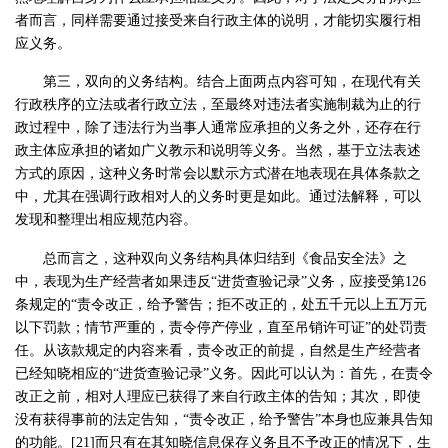
者而言，同样需要通过接受来自行政主体的说明，才能切实履行相
应义务。
第三，双向的义务结构。结合上面两点内容可知，在现代有关
行政秩序的立法或者行政立法，至最终对违法者实施制裁为止的行
政过程中，除了违法行为当事人通常应承担的义务之外，还存在行
政主体应承担的诸如广义教示和说明等义务。当然，基于立法表述
方式的原因，这种义务时常会以默示方式潜在地表现在具体条款之
中，尤其在强调行政相对人的义务时更是如此。通过法解释，可以
发现和整理出相应规范内容。
总而言之，这种双向义务结构具体归结到《食品安全法》之
中，表现为生产经营者如果违反“进货查验记录”义务，应接受第126
条规定的“责令改正，给予警告；拒不改正的，处五千元以上五万元
以下罚款；情节严重的，责令停产停业，直至吊销许可证”的处罚责
任。从该款规定的内容来看，责令改正的前提，自然是生产经营者
已经知晓相应的“进货查验记录”义务。因此可以认为：首先，在责令
改正之前，相对人理应已获得了来自行政主体的告知；其次，即使
没有获得事前的法定告知，“责令改正，给予警告”本身也应兼具告知
的功能。[21]而只有在其知晓信息保存义务且不予改正的情况下，生