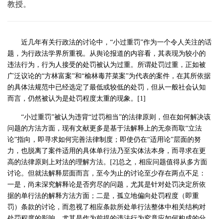
教授。
近几年有关行政法的讨论中，“小过重罚”作为一个令人关注的话
题，为行政法学界所重视。从舆论报道的内容看，其表现为较小的
违法行为，行为人接受的处罚被认为过重。所谓处罚过重，正如被
广泛议论的“方林富案”和“榆林毒芹菜案”为代表的案件，在其所依据
的具体法规范中已经选定了最低或较低的处罚，但从一般社会认知
而言，仍然被认为是处罚程度太重的现象。[1]
“小过重罚”被认为违背“过罚相当”的法律原则，但在如何解决该
问题的方法方面，现有文献更多是基于法解释上的无奈而取“立法
论”指向，即寻求如何完善法律制度；即使仍在“适用论”层面的努
力，也脱离了案件适用的具体单行法乃至实体法本身，而寻求在更
高的法律原则上对法的理解方法。[2]总之，相应问题值得从多方面
讨论。但就法解释层面而言，至今为止的讨论至少存在两点不足：
一是，尚未深究解释论是否穷尽的问题，尤其是针对处罚决定所依
据的单行法的解释方法方面；二是，孤立地偏向处罚程度（即重
罚）条款的讨论，而忽视了相应条款所处单行法整体中相关结构对
处罚程度的影响，尤其是作为前提的违法行为究竟应如何构成的分