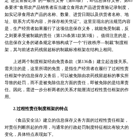
定“进货查验记录”的一般性义务（第65条），即信息保存义务。第65
条要求“食用农产品销售者应当建立食用农产品进货查验记录制度，
如实记录食用农产品的名称、数量、进货日期以及供货者名称、地
址、联系方式等内容，并保存相关凭证”。这里呈现出的法规范内容
是，生产经营者如果履行了这项信息保存义务，就能免受制裁，反
之则要承受被制裁的责任（第126条第1款第3项）。值得注意的是，
信息保存义务的诸条规定单独构成了一个“行政秩序—制裁”制度框
架，其与前述农药残留超标的制裁标准框架在结构上相同。
上述两个制度框架经由免责条款（第136条）建立起连接关系。
需关注的是，这里所谓的免责，是指生产经营者在履行了过程性责
任框架中的信息保存义务后，可以被免除由农药残留超标的事实所
导致的处罚，而不是被免除信息方面的责任，即被免除的是结果责
任。因此，需进一步分析两者的关系才能厘清过程性责任框架的作
用。
2.过程性责任制度框架的特点
《食品安全法》建立的信息保存义务方面的过程性责任框架，
对责任判断所起的作用，与通常的行政处罚制度特征相比有较大的
变化，具体特点表现如下。