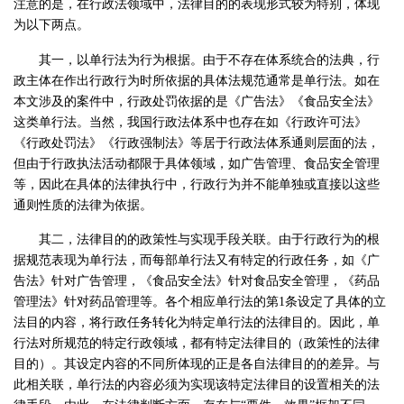
注意的是，在行政法领域中，法律目的的表现形式较为特别，体现
为以下两点。
其一，以单行法为行为根据。由于不存在体系统合的法典，行
政主体在作出行政行为时所依据的具体法规范通常是单行法。如在
本文涉及的案件中，行政处罚依据的是《广告法》《食品安全法》
这类单行法。当然，我国行政法体系中也存在如《行政许可法》
《行政处罚法》《行政强制法》等居于行政法体系通则层面的法，
但由于行政执法活动都限于具体领域，如广告管理、食品安全管理
等，因此在具体的法律执行中，行政行为并不能单独或直接以这些
通则性质的法律为依据。
其二，法律目的的政策性与实现手段关联。由于行政行为的根
据规范表现为单行法，而每部单行法又有特定的行政任务，如《广
告法》针对广告管理，《食品安全法》针对食品安全管理，《药品
管理法》针对药品管理等。各个相应单行法的第1条设定了具体的立
法目的内容，将行政任务转化为特定单行法的法律目的。因此，单
行法对所规范的特定行政领域，都有特定法律目的（政策性的法律
目的）。其设定内容的不同所体现的正是各自法律目的的差异。与
此相关联，单行法的内容必须为实现该特定法律目的设置相关的法