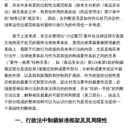
要，存在许多前置的过程性法规范框架（除本文分析的《食品安全
法》相关条款之外，有类似作用的条款如《药品管理法》第57条中
的“销售记录”规定等），因此，在判断是否及如何作出处罚决定时，
须将这些法规范框架对最终行政行为的作用也一并考虑。
基于上述考虑，本文在整理出“小过重罚”案件在法律适用方面孤
立地拘泥于处罚的最终法律效果条款，显现出效果裁量极限现象的
基础上，着眼于行政行为依据的具体单行法的内容，尤其是相应单
行法中，法律效果条款与作为其前提的构成要件条款之间的关系
（“要件—效果”结构关系），如《食品安全法》第124条第1款的制裁
规定部分及该款第1项规定的构成要件部分，分析构成要件设定中裁
量的作用，以及因风险预防和控制而扩展的、作为前提的过程性责
任框架的裁量方式和责任内容。提出对违法要件的裁量性设置，必
须接受相应单行法的具体法律目的的拘束，并从“目的—手段”的判断
方法出发，解释相应裁量的可能空间和限度（第三部分）。由这几
个部分组成的整体结构可以为认识行政行为是否合法或妥当提供一
个基础性判断框架。
一、行政法中制裁标准框架及其局限性