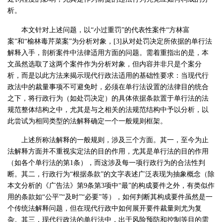
析。
本文针对上述问题，以“小过重罚”的代表性案件“方林富
案”和“榆林毒芹菜案”为分析对象，[3]从对处罚决定所依据的单行法
解释入手，剖析案件中法律适用方面的问题。需着重指出的是，本
文虽然选取了这两个案件作为分析对象，但内容并非只是个案分
析，而是以此方法来揭示现代行政法适用的基础性要求：当现代行
政法中的裁量事项不可避免时，必须在单行法设置的法律目的统合
之下，将行政行为（如处罚决定）的具体依据条款置于单行法的法
规范整体结构之中，尤其是与之相关的法规范结构中予以分析，以
此尝试为相同类型的法解释确定一个一般规则框架。
上述所称法解释的一般规则，涉及三个方面。其一，至今为止
法解释方面并不重视实定法的目的作用，尤其是单行法的目的作用
（如各个单行法的第1条），而这涉及每一项行政行为的合法性判
断。其二，行政行为“根据条款”的文字表述广泛表现为抽象概念（除
本文分析的《广告法》第9条第3项中“最”的构成要件之外，有类似作
用的条款如“公平”“及时”“必要”等），如何判断其构成要件虽然是一
个传统法解释问题，但在现代行政中如何展开要件裁量则尤为复
杂。其三，现代行政法的单行法中，出于风险预防和控制等目的需