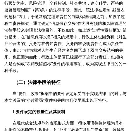
行预防为主、风险管理、全程控制、社会共治，建立科学、严格的
监督管理制度”（第3条）的法律手段。因此，该法律在规制“残留农
药超标”方面，于通常确定结果责任的制裁标准框架之前，加设了过
程性责任框架，通过确定“信息保存义务”作为具有预防和风险管理的
法律手段来实现其法律目的。不仅如此，如上述“过程性责任框架”部
分指出，在“信息保存义务”相关的规定中，行政主体也因负有（对生
产经营者的）义务存在告知责任、义务内容说明责任而成为责任主
体，由此与作为相对人的生产经营者之间形成了双向义务结构的关
系。也正因为如此，行政主体是否已经履行了这部分责任，也须纳
入是否构成“农药残留超标”要件的考虑事项，成为实现法律目的的一
种手段。
（二）法律手段的特征
当“要件—效果”框架中的要件设定须受制于实现法律目的时，与
本文涉及的“小过重罚”案件相关的内容便呈现出以下特征。
1.要件设定的裁量性及其限制
在现代成文法规范的表现形式方面，很多用语往往体现为具有
抽象性的不确定法律概念，如“公平”“必要”“及时”“安全”等。这导致