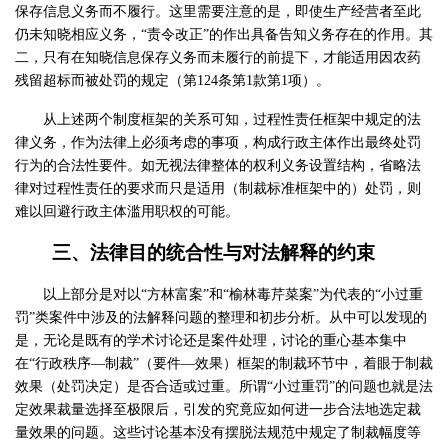
保存信息义务而不履行。这里需要注意的是，即使生产经营者至此
仍未知晓相应义务，“责令改正”的作出具备告知义务存在的作用。其
二，只有在知晓信息保存义务而未履行的前提下，才能适用因农药
残留超标而被处罚的规定（第124条第1款第1项）。
从上述两个制度框架的关系可知，过程性责任框架中规定的法
律义务，作为法律上必须考虑的事项，构成行政主体作出最终处罚
行为的合法性要件。如无视法律整体的权利义务设置结构，省略法
律对过程性责任的要求而只是适用（制裁标准框架中的）处罚，则
难以回避行政主体滥用职权的可能。
三、法律目的统合性与对法解释的约束
以上部分是对以“方林富案”和“榆林毒芹菜案”为代表的“小过重
罚”类案件中涉及的法解释问题的整理和初步分析。从中可以发现的
是，无论是既有的学术讨论还是案件处理，讨论的重心基本集中
在“行政秩序—制裁”（要件—效果）框架的制裁环节中，着眼于制裁
效果（处罚决定）是否合适或过重。所谓“小过重罚”的问题也就是法
定效果裁量选择至极限后，引发的究竟应如何进一步合法地选定裁
量效果的问题。这些讨论基本没有摆脱法规范中规定了制裁幅度等