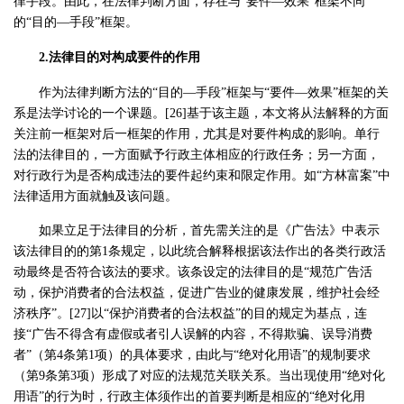
律手段。由此，在法律判断方面，存在与“要件—效果”框架不同
的“目的—手段”框架。
2.法律目的对构成要件的作用
作为法律判断方法的“目的—手段”框架与“要件—效果”框架的关
系是法学讨论的一个课题。[26]基于该主题，本文将从法解释的方面
关注前一框架对后一框架的作用，尤其是对要件构成的影响。单行
法的法律目的，一方面赋予行政主体相应的行政任务；另一方面，
对行政行为是否构成违法的要件起约束和限定作用。如“方林富案”中
法律适用方面就触及该问题。
如果立足于法律目的分析，首先需关注的是《广告法》中表示
该法律目的的第1条规定，以此统合解释根据该法作出的各类行政活
动最终是否符合该法的要求。该条设定的法律目的是“规范广告活
动，保护消费者的合法权益，促进广告业的健康发展，维护社会经
济秩序”。[27]以“保护消费者的合法权益”的目的规定为基点，连
接“广告不得含有虚假或者引人误解的内容，不得欺骗、误导消费
者”（第4条第1项）的具体要求，由此与“绝对化用语”的规制要求
（第9条第3项）形成了对应的法规范关联关系。当出现使用“绝对化
用语”的行为时，行政主体须作出的首要判断是相应的“绝对化用