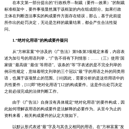
在本文第一部分提出的“行政秩序—制裁（要件—效果）”的制裁
标准框架中，要件事项显然属于该框架的内在组成部分。如果行政
主体在判断违法事实的构成要件方面存在错误，那么，基于此前提
所作出的处罚决定，无论是怎样的裁量结果，都会产生合法性疑
问。
1.“绝对化用语”的构成要件疑问
从“方林富案”中涉及的《广告法》第9条第3项规定来看，内容表
述为加引号的用语列举，“广告不得有下列情形：……（三）使用‘国
家级’‘最高级’‘最佳’等用语”。该条的“等”字表述的是不完全列举的
例示性规定，意味着明文列举的三个冠以“最”字的用语之外的同类用
语，也属于该项禁止的范围。[10]因此，需要分析的是这些用语中的
共性要件，[11]即“绝对化用语”[12]的构成要件。这是作出处罚决定
之前必须完成的法律判断工作。
由于《广告法》自身没有具体规定“绝对化用语”的要件构成，因
此如何理解该用语的构成要件是法解释的必要作为。从至今为止的
资料来看，相关构成要件的认定大致如下。
以默认形式表述“最”字及与其含义相同的用语。在“方林富案”发