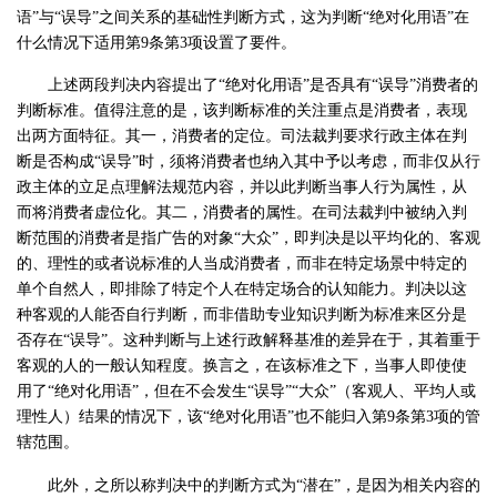
语”与“误导”之间关系的基础性判断方式，这为判断“绝对化用语”在
什么情况下适用第9条第3项设置了要件。
上述两段判决内容提出了“绝对化用语”是否具有“误导”消费者的
判断标准。值得注意的是，该判断标准的关注重点是消费者，表现
出两方面特征。其一，消费者的定位。司法裁判要求行政主体在判
断是否构成“误导”时，须将消费者也纳入其中予以考虑，而非仅从行
政主体的立足点理解法规范内容，并以此判断当事人行为属性，从
而将消费者虚位化。其二，消费者的属性。在司法裁判中被纳入判
断范围的消费者是指广告的对象“大众”，即判决是以平均化的、客观
的、理性的或者说标准的人当成消费者，而非在特定场景中特定的
单个自然人，即排除了特定个人在特定场合的认知能力。判决以这
种客观的人能否自行判断，而非借助专业知识判断为标准来区分是
否存在“误导”。这种判断与上述行政解释基准的差异在于，其着重于
客观的人的一般认知程度。换言之，在该标准之下，当事人即使使
用了“绝对化用语”，但在不会发生“误导”“大众”（客观人、平均人或
理性人）结果的情况下，该“绝对化用语”也不能归入第9条第3项的管
辖范围。
此外，之所以称判决中的判断方式为“潜在”，是因为相关内容的