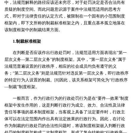
中，法规范解释的路径应该还未穷尽，对于处罚决定是否合法尚有
质疑的制度空间。而此问题意识源于案件中法规范适用的思考方
式，即对于法律责任的认定方式，被限制在一个固有的小范围制度
框架内，即下文所称的制裁标准框架之内，且重点基本孤立地落在
该制度框架中的制裁结果方面。
1.制裁标准框架
在判断是否应该作出行政处罚时，法规范适用方面表现出“第一
层次义务—第二层次义务”的制度框架。其中，“第一层次义务”属于
法规范普遍设置的行政秩序，相应的社会成员均负有遵守的义
务；“第二层次义务”则是法规范针对违反第一层次义务，即行政秩序
的特定行为人设置的制裁。[8]因此，该关系框架可简化为“行政秩序
—制裁”制度框架。
一般而言，作为行政行为的行政处罚行为是在“要件—效果”制度
框架中发生作用的，这是判断行政行为成立、效力、合法性及法律
责任等事项的基本制度框架，当客观上具备了法定要件时，行政主
体可以在法定范围内作出具有法定效果的行政行为。因此，在讨论
作为制裁的行政处罚的合法性问题时，将该制度框架嵌入判断行政
处罚的制度框架构成二次制度框架，形成了复合结构的“行政秩序—