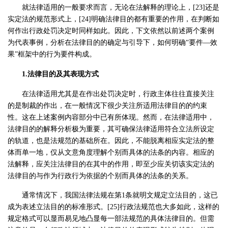
就法律适用的一般要求而言，无论在法解释的理论上，[23]还是
实定法的规范形式上，[24]明确法律目的都有重要的作用，在判断如
何作出行政处罚决定时同样如此。因此，下文依然以前述两个案例
为代表事例，分析在法律目的的确定与引导下，如何明确“要件—效
果”框架中的行为要件构成。
1.法律目的及其表现方式
在法律适用尤其是在作出处罚决定时，行政主体往往直接关注
的是制裁的作出，在一般情况下很少关注所适用法律目的的约束
性。这在上述案例内容部分中已有所体现。然而，在法律适用中，
法律目的的解释分析极为重要，其可确保法律适用符合立法所设定
的轨道，也是法规范的基础所在。因此，不能脱离相应实定法的整
体而单一地，仅从文意角度理解个别而具体的法条的内容。相应的
法解释，应关注法律目的在其中的作用，即至少应关切该实定法的
法律目的与作为行政行为依据的个别而具体的法条的关系。
通常情况下，我国法律法规在第1条就明文规定立法目的，这已
成为表述立法目的的标准形式。[25]行政法规范也大多如此，这样的
规定格式可以显而易见地凸显每一部法规范的具体法律目的。但需