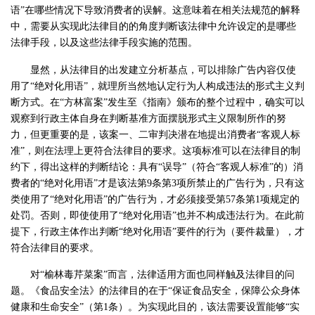
语”在哪些情况下导致消费者的误解。这意味着在相关法规范的解释
中，需要从实现此法律目的的角度判断该法律中允许设定的是哪些
法律手段，以及这些法律手段实施的范围。
显然，从法律目的出发建立分析基点，可以排除广告内容仅使
用了“绝对化用语”，就理所当然地认定行为人构成违法的形式主义判
断方式。在“方林富案”发生至《指南》颁布的整个过程中，确实可以
观察到行政主体自身在判断基准方面摆脱形式主义限制所作的努
力，但更重要的是，该案一、二审判决潜在地提出消费者“客观人标
准”，则在法理上更符合法律目的要求。这项标准可以在法律目的制
约下，得出这样的判断结论：具有“误导”（符合“客观人标准”的）消
费者的“绝对化用语”才是该法第9条第3项所禁止的广告行为，只有这
类使用了“绝对化用语”的广告行为，才必须接受第57条第1项规定的
处罚。否则，即使使用了“绝对化用语”也并不构成违法行为。在此前
提下，行政主体作出判断“绝对化用语”要件的行为（要件裁量），才
符合法律目的要求。
对“榆林毒芹菜案”而言，法律适用方面也同样触及法律目的问
题。《食品安全法》的法律目的在于“保证食品安全，保障公众身体
健康和生命安全”（第1条）。为实现此目的，该法需要设置能够“实