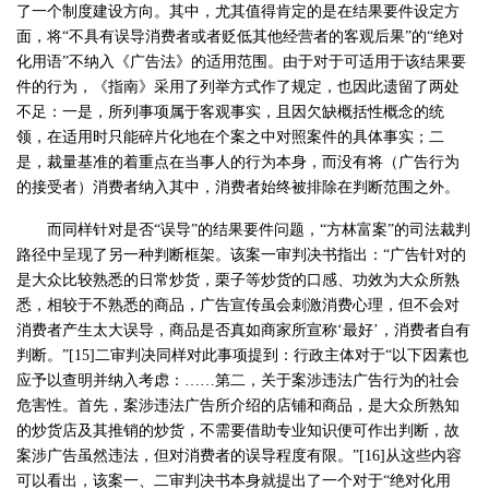
了一个制度建设方向。其中，尤其值得肯定的是在结果要件设定方
面，将“不具有误导消费者或者贬低其他经营者的客观后果”的“绝对
化用语”不纳入《广告法》的适用范围。由于对于可适用于该结果要
件的行为，《指南》采用了列举方式作了规定，也因此遗留了两处
不足：一是，所列事项属于客观事实，且因欠缺概括性概念的统
领，在适用时只能碎片化地在个案之中对照案件的具体事实；二
是，裁量基准的着重点在当事人的行为本身，而没有将（广告行为
的接受者）消费者纳入其中，消费者始终被排除在判断范围之外。
而同样针对是否“误导”的结果要件问题，“方林富案”的司法裁判
路径中呈现了另一种判断框架。该案一审判决书指出：“广告针对的
是大众比较熟悉的日常炒货，栗子等炒货的口感、功效为大众所熟
悉，相较于不熟悉的商品，广告宣传虽会刺激消费心理，但不会对
消费者产生太大误导，商品是否真如商家所宣称‘最好’，消费者自有
判断。”[15]二审判决同样对此事项提到：行政主体对于“以下因素也
应予以查明并纳入考虑：……第二，关于案涉违法广告行为的社会
危害性。首先，案涉违法广告所介绍的店铺和商品，是大众所熟知
的炒货店及其推销的炒货，不需要借助专业知识便可作出判断，故
案涉广告虽然违法，但对消费者的误导程度有限。”[16]从这些内容
可以看出，该案一、二审判决书本身就提出了一个对于“绝对化用