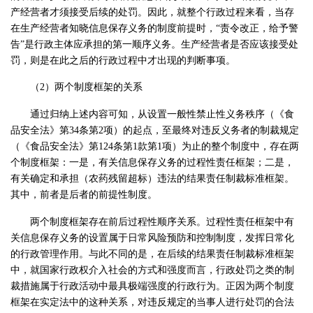
产经营者才须接受后续的处罚。因此，就整个行政过程来看，当存
在生产经营者知晓信息保存义务的制度前提时，“责令改正，给予警
告”是行政主体应承担的第一顺序义务。生产经营者是否应该接受处
罚，则是在此之后的行政过程中才出现的判断事项。
（2）两个制度框架的关系
通过归纳上述内容可知，从设置一般性禁止性义务秩序（《食
品安全法》第34条第2项）的起点，至最终对违反义务者的制裁规定
（《食品安全法》第124条第1款第1项）为止的整个制度中，存在两
个制度框架：一是，有关信息保存义务的过程性责任框架；二是，
有关确定和承担（农药残留超标）违法的结果责任制裁标准框架。
其中，前者是后者的前提性制度。
两个制度框架存在前后过程性顺序关系。过程性责任框架中有
关信息保存义务的设置属于日常风险预防和控制制度，发挥日常化
的行政管理作用。与此不同的是，在后续的结果责任制裁标准框架
中，就国家行政权介入社会的方式和强度而言，行政处罚之类的制
裁措施属于行政活动中最具极端强度的行政行为。正因为两个制度
框架在实定法中的这种关系，对违反规定的当事人进行处罚的合法