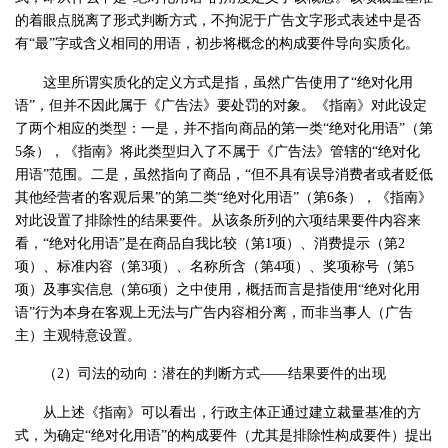
的着眼点脱离了形式判断方式，不拘泥于广告文字形式表述中是否
有“最”字或含义相同的用语，初步将概念的构成要件导向实质化。
这里所谓实质化的定义方式是指，虽然广告使用了“绝对化用
语”，但并不因此属于《广告法》要处罚的对象。《指南》对此设定
了两个相应的类型：一是，并不指向商品的第一类“绝对化用语”（第
5条），《指南》将此类型归入了不属于《广告法》管辖的“绝对化
用语”范围。二是，虽然指向了商品，“但不具有误导消费者或者贬低
其他经营者的客观后果”的第二类“绝对化用语”（第6条），《指南》
对此设置了排除性的结果要件。从该条所列的六项结果要件内容来
看，“绝对化用语”是在商品自我比较（第1项）、消费提示（第2
项）、标准内容（第3项）、名称所含（第4项）、奖项称号（第5
项）及事实信息（第6项）之中使用，概括而言是指使用“绝对化用
语”行为本身在客观上无法与广告内容相分离，而非当事人（广告
主）主观特意设置。
（2）司法的动向：潜在的判断方式——结果要件的出现
从上述《指南》可以看出，行政主体正通过建立裁量基准的方
式，为确定“绝对化用语”的构成要件（尤其是排除性构成要件）提出