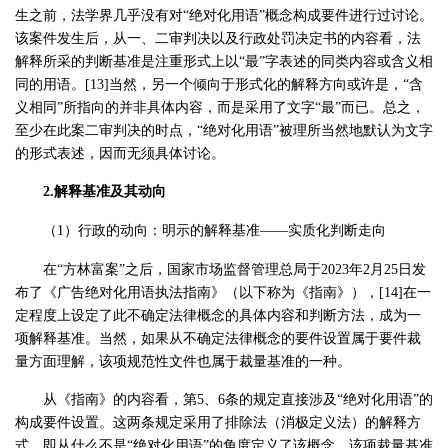
生之前，法学界几乎没有对“绝对化用语”概念构成要件进行过讨论。
该案件发生后，从一、二审判决以及行政处罚决定书的内容看，法
解释所采的判断基准是注重形式上以“最”字表述的同类内容或含义相
同的用语。[13]当然，另一个倾向于形式化的解释方向或许是，“含
义相同”所指向的并非具体内容，而是采用了文字“最”而已。总之，
至少在此案二审判决的时点，“绝对化用语”被理所当然地默认为文字
的形式表述，因而无须具体讨论。
2.解释基准及其动向
（1）行政的动向：明示的解释基准——实质化判断走向
在“方林富案”之后，国家市场监督管理总局于2023年2月25日发
布了《广告绝对化用语执法指南》（以下称为《指南》），[14]在一
定程度上设定了此不确定法律概念的具体内容和判断方法，成为一
项解释基准。当然，如果从不确定法律概念的要件设置属于要件裁
量方面理解，该项规范性文件也属于裁量基准的一种。
从《指南》的内容看，第5、6条的规定直接涉及“绝对化用语”的
构成要件设置。这两条规定采用了排除法（消极定义法）的解释方
式，即从什么不是“绝对化用语”的角度定义了该概念。该项裁量基准