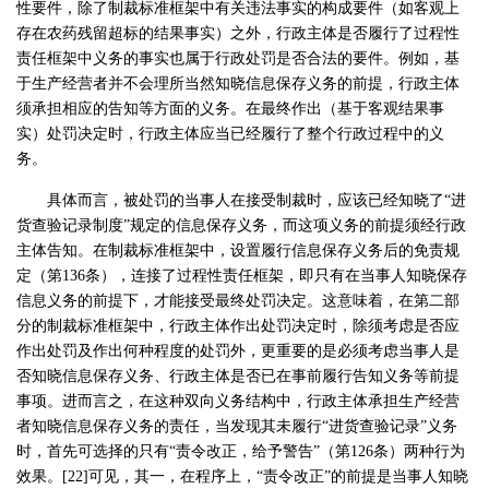
性要件，除了制裁标准框架中有关违法事实的构成要件（如客观上
存在农药残留超标的结果事实）之外，行政主体是否履行了过程性
责任框架中义务的事实也属于行政处罚是否合法的要件。例如，基
于生产经营者并不会理所当然知晓信息保存义务的前提，行政主体
须承担相应的告知等方面的义务。在最终作出（基于客观结果事
实）处罚决定时，行政主体应当已经履行了整个行政过程中的义
务。
具体而言，被处罚的当事人在接受制裁时，应该已经知晓了“进
货查验记录制度”规定的信息保存义务，而这项义务的前提须经行政
主体告知。在制裁标准框架中，设置履行信息保存义务后的免责规
定（第136条），连接了过程性责任框架，即只有在当事人知晓保存
信息义务的前提下，才能接受最终处罚决定。这意味着，在第二部
分的制裁标准框架中，行政主体作出处罚决定时，除须考虑是否应
作出处罚及作出何种程度的处罚外，更重要的是必须考虑当事人是
否知晓信息保存义务、行政主体是否已在事前履行告知义务等前提
事项。进而言之，在这种双向义务结构中，行政主体承担生产经营
者知晓信息保存义务的责任，当发现其未履行“进货查验记录”义务
时，首先可选择的只有“责令改正，给予警告”（第126条）两种行为
效果。[22]可见，其一，在程序上，“责令改正”的前提是当事人知晓