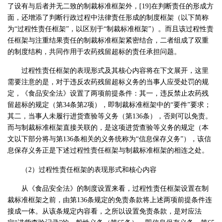
了设有与后者并无二致的制裁标准框架外，[19]在判断责任的形成方
面，还增添了判断行政过程中法律责任形成的制度框架（以下简称
为“过程性责任框架”，以区别于“制裁标准框架”）。而且该过程性责
任框架与注重结果责任的制裁标准框架紧密结合，二者组成了双重
的制度结构，共同作用于农药残留超标的责任承担问题。
过程性责任框架的表现形式及其核心内容将在下文展开，这里
需要注意的是，对于违反农药残留超标义务的当事人应受处罚的规
定，《食品安全法》设置了两项前提条件：其一，违反禁止农药残
留超标的规定（第34条第2项），即制裁标准框架中的“要件”要求；
其二，当事人未履行进货查验等义务（第136条），否则可以免责。
而与制裁标准框架直接关联的，是这项进货查验等义务的规定（本
文以下部分将与第136条相关的义务统称为“信息保存义务”），该信
息保存义务正是下述过程性责任框架与制裁标准框架的相连之处。
（2）过程性责任框架的表现形式和核心内容
从《食品安全法》的制度设置来看，过程性责任框架设置在制
裁标准框架之前，由第136条规定的免责条款将上述两项前提条件连
接成一体。从该条规定内容看，之所以设置免责条款，是对应法