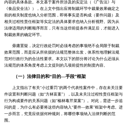
内容的具体条款。本文基于案件所涉及的实定法（《广告法》与
《食品安全法》），在上文中指出应将制裁环节中裁量效果确定之
前的相关制度也纳入分析范围，即将事实是否构成（要件问题）及
相关过程性责任框架等实定法的具体要求也纳入分析视野。因为从
法律适用的判断顺序而言，只有当这些前提条件满足后，才能进入
制裁效果的确定环节。
毋庸置疑，决定行政处罚时必须考虑的事项绝不会局限于制裁
效果范围，而是应从所依据的法规范整体出发，体系性地理解法规
范对行政行为的合法性要求。本文以下的部分将讨论为什么还须从
法规范的体系角度考虑上文提到的几项前提性的制度内容。
（一）法律目的和“目的—手段”框架
上文指出了有关“小过重罚”的两个代表性案件中，存在未关注要
件设置和判断问题（如“方林富案”），以及未关注过程性责任框架与
行为构成要件的关系问题（如“榆林毒芹菜案”）。对此，需进一步追
问的是，为什么有必要将这些内容纳入“要件—效果”框架中考虑。进
一步而言，究竟应依据何种规则，将哪些事项纳入法律判断的范
围。