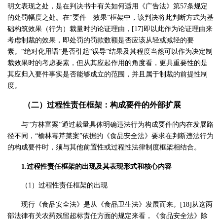
明文表现之处，是在判决书中有关如何适用《广告法》第57条规定
的处罚幅度之处。在“要件—效果”框架中，该判决将此判断方式为基
础构筑效果（行为）裁量时的论证理由，[17]即以此作为论证理由来
考虑制裁的效果，即处罚的罚款数额是否应该从轻或减轻的要
素。“绝对化用语”是否引起“误导”结果及其程度当然可以作为决定制
裁效果时的考虑要素，但从其应起作用的角度看，更具重要性的是
其应归入要件事实是否能够成立的范围，并且属于制裁的前提性制
度。
（二）过程性责任框架：构成要件的外部扩展
与“方林富案”通过裁量具体明确违法行为构成要件的内在发展路
径不同，“榆林毒芹菜案”依据的《食品安全法》要求在判断违法行为
的构成要件时，须与其他前置性或过程性法律制度框架相结合。
1.过程性责任框架的出现及其表现形式和核心内容
（1）过程性责任框架的出现
现行《食品安全法》是从《食品卫生法》发展而来。[18]从这两
部法律有关农药残留超标责任方面的规定来看，《食品安全法》除