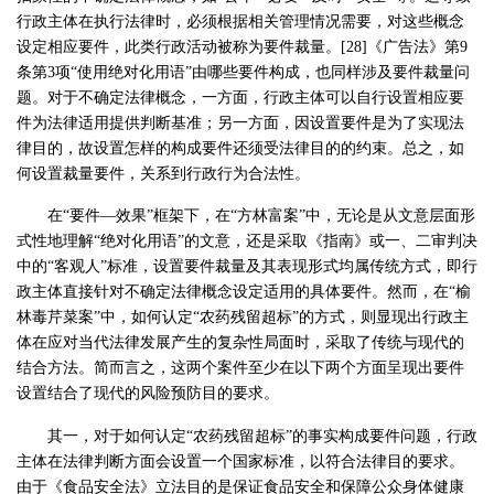
行政主体在执行法律时，必须根据相关管理情况需要，对这些概念
设定相应要件，此类行政活动被称为要件裁量。[28]《广告法》第9
条第3项“使用绝对化用语”由哪些要件构成，也同样涉及要件裁量问
题。对于不确定法律概念，一方面，行政主体可以自行设置相应要
件为法律适用提供判断基准；另一方面，因设置要件是为了实现法
律目的，故设置怎样的构成要件还须受法律目的的约束。总之，如
何设置裁量要件，关系到行政行为合法性。
在“要件—效果”框架下，在“方林富案”中，无论是从文意层面形
式性地理解“绝对化用语”的文意，还是采取《指南》或一、二审判决
中的“客观人”标准，设置要件裁量及其表现形式均属传统方式，即行
政主体直接针对不确定法律概念设定适用的具体要件。然而，在“榆
林毒芹菜案”中，如何认定“农药残留超标”的方式，则显现出行政主
体在应对当代法律发展产生的复杂性局面时，采取了传统与现代的
结合方法。简而言之，这两个案件至少在以下两个方面呈现出要件
设置结合了现代的风险预防目的要求。
其一，对于如何认定“农药残留超标”的事实构成要件问题，行政
主体在法律判断方面会设置一个国家标准，以符合法律目的要求。
由于《食品安全法》立法目的是保证食品安全和保障公众身体健康