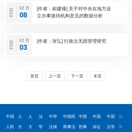
02 月
[作者：郝建臻] 关于对中央在地方设
2013
08
立办事接待机构意见的数据分析
02 月
[作者：张弘] 行政法无因管理研究
2013
03
首页
上一页
下一页
末页
中国
人
人
法
中华
中国民
中国
中国
中国
法
人民
大
大
学
法律
商事法
刑事
诉讼
法学
学