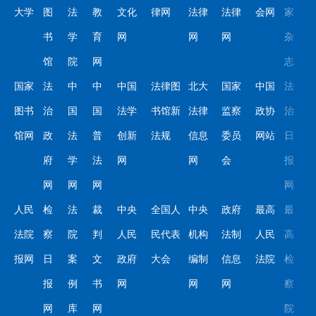
大学
图
法
教
文化
律网
法律
法律
会网
家
书
学
育
网
网
网
杂
馆
院
网
志
国家
法
中
中
中国
法律图
北大
国家
中国
法
图书
治
国
国
法学
书馆新
法律
监察
政协
治
馆网
政
法
普
创新
法规
信息
委员
网站
日
府
学
法
网
网
会
报
网
网
网
网
人民
检
法
裁
中央
全国人
中央
政府
最高
最
法院
察
院
判
人民
民代表
机构
法制
人民
高
报网
日
案
文
政府
大会
编制
信息
法院
检
报
例
书
网
网
网
察
网
库
网
院