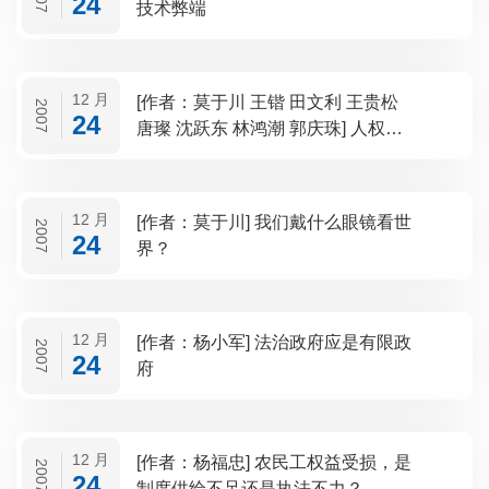
24
技术弊端
12 月
[作者：莫于川 王锴 田文利 王贵松
2007
24
唐璨 沈跃东 林鸿潮 郭庆珠] 人权入
宪后我国行政法的发展机遇和挑战
12 月
[作者：莫于川] 我们戴什么眼镜看世
2007
24
界？
12 月
[作者：杨小军] 法治政府应是有限政
2007
24
府
12 月
[作者：杨福忠] 农民工权益受损，是
2007
24
制度供给不足还是执法不力？