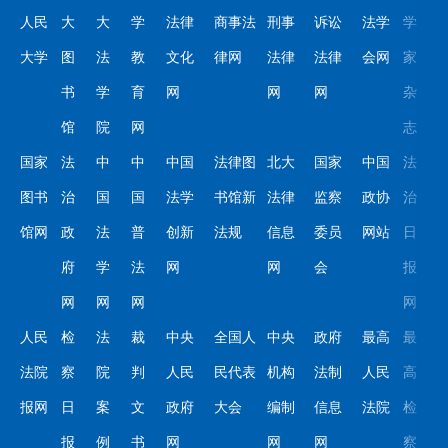
人民
大
大
学
法律
商事法
刑事
诉讼
法学
学
大学
图
法
教
文化
律网
法律
法律
会网
家
书
学
育
网
网
网
杂
馆
院
网
志
国家
法
中
中
中国
法律图
北大
国家
中国
法
图书
治
国
国
法学
书馆新
法律
监察
政协
治
馆网
政
法
普
创新
法规
信息
委员
网站
日
府
学
法
网
网
会
报
网
网
网
网
人民
检
法
裁
中央
全国人
中央
政府
最高
最
法院
察
院
判
人民
民代表
机构
法制
人民
高
报网
日
案
文
政府
大会
编制
信息
法院
检
报
例
书
网
网
网
察