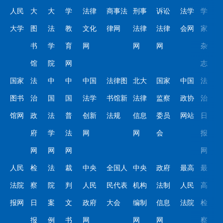
人民
大
大
学
法律
商事法
刑事
诉讼
法学
学
大学
图
法
教
文化
律网
法律
法律
会网
家
书
学
育
网
网
网
杂
馆
院
网
志
国家
法
中
中
中国
法律图
北大
国家
中国
法
图书
治
国
国
法学
书馆新
法律
监察
政协
治
馆网
政
法
普
创新
法规
信息
委员
网站
日
府
学
法
网
网
会
报
网
网
网
网
人民
检
法
裁
中央
全国人
中央
政府
最高
最
法院
察
院
判
人民
民代表
机构
法制
人民
高
报网
日
案
文
政府
大会
编制
信息
法院
检
报
例
书
网
网
网
察