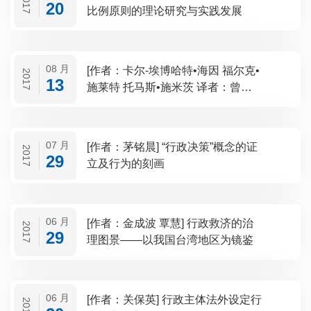
2017
20
比例原则的理论研究与实践发展
08 月
[作者：卡尔-埃博哈特•海因 福尔克•
2017
13
施莱特 托马斯•施米茨 译者：曾韬]
裁量与裁量收缩
07 月
[作者：茅铭晨] “行政决策”概念的证
2017
29
立及行为的刻画
06 月
[作者：金成波 覃慧] 行政救济的治
2017
29
理图景——以我国台湾地区为镜鉴
06 月
[作者：关保英] 行政主体法外设定行
2017