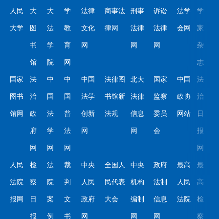
人民
大
大
学
法律
商事法
刑事
诉讼
法学
学
大学
图
法
教
文化
律网
法律
法律
会网
家
书
学
育
网
网
网
杂
馆
院
网
志
国家
法
中
中
中国
法律图
北大
国家
中国
法
图书
治
国
国
法学
书馆新
法律
监察
政协
治
馆网
政
法
普
创新
法规
信息
委员
网站
日
府
学
法
网
网
会
报
网
网
网
网
人民
检
法
裁
中央
全国人
中央
政府
最高
最
法院
察
院
判
人民
民代表
机构
法制
人民
高
报网
日
案
文
政府
大会
编制
信息
法院
检
报
例
书
网
网
网
察