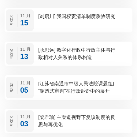
11 月
[刘启川] 我国权责清单制度质效研究
2025
15
11 月
[耿思远] 数字化行政中行政主体与行
2025
13
政相对人关系的体系构造
11 月
[江苏省南通市中级人民法院课题组]
2025
05
“穿透式审判”在行政诉讼中的展开
11 月
[梁君瑜] 主渠道视野下复议制度的反
2025
03
思与再优化