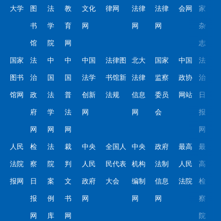
大学
图
法
教
文化
律网
法律
法律
会网
家
书
学
育
网
网
网
杂
馆
院
网
志
国家
法
中
中
中国
法律图
北大
国家
中国
法
图书
治
国
国
法学
书馆新
法律
监察
政协
治
馆网
政
法
普
创新
法规
信息
委员
网站
日
府
学
法
网
网
会
报
网
网
网
网
人民
检
法
裁
中央
全国人
中央
政府
最高
最
法院
察
院
判
人民
民代表
机构
法制
人民
高
报网
日
案
文
政府
大会
编制
信息
法院
检
报
例
书
网
网
网
察
网
库
网
院