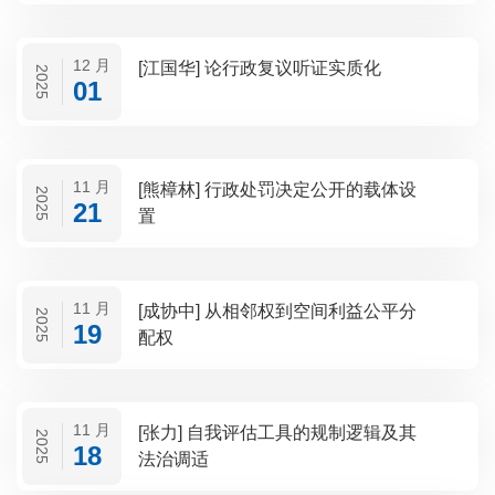
12 月
[江国华] 论行政复议听证实质化
2025
01
11 月
[熊樟林] 行政处罚决定公开的载体设
2025
21
置
11 月
[成协中] 从相邻权到空间利益公平分
2025
19
配权
11 月
[张力] 自我评估工具的规制逻辑及其
2025
18
法治调适