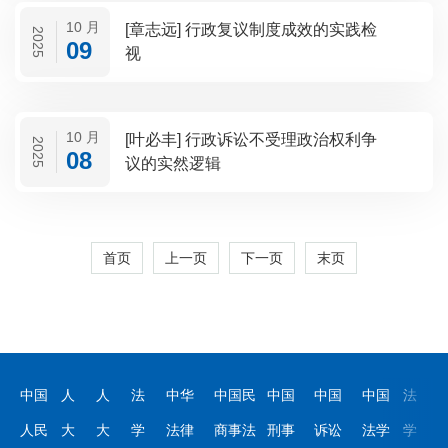
10 月
[章志远] 行政复议制度成效的实践检
2025
09
视
10 月
[叶必丰] 行政诉讼不受理政治权利争
2025
08
议的实然逻辑
首页
上一页
下一页
末页
中国
人
人
法
中华
中国民
中国
中国
中国
法
人民
大
大
学
法律
商事法
刑事
诉讼
法学
学