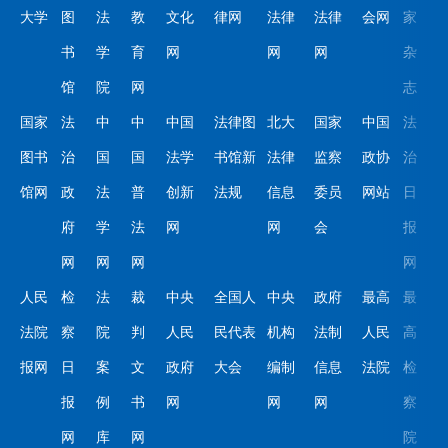
大学
图
法
教
文化
律网
法律
法律
会网
家
书
学
育
网
网
网
杂
馆
院
网
志
国家
法
中
中
中国
法律图
北大
国家
中国
法
图书
治
国
国
法学
书馆新
法律
监察
政协
治
馆网
政
法
普
创新
法规
信息
委员
网站
日
府
学
法
网
网
会
报
网
网
网
网
人民
检
法
裁
中央
全国人
中央
政府
最高
最
法院
察
院
判
人民
民代表
机构
法制
人民
高
报网
日
案
文
政府
大会
编制
信息
法院
检
报
例
书
网
网
网
察
网
库
网
院