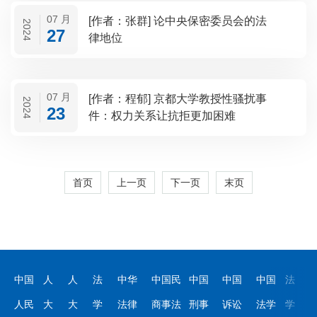
07 月
[作者：张群] 论中央保密委员会的法
2024
27
律地位
07 月
[作者：程郁] 京都大学教授性骚扰事
2024
23
件：权力关系让抗拒更加困难
首页
上一页
下一页
末页
中国
人
人
法
中华
中国民
中国
中国
中国
法
人民
大
大
学
法律
商事法
刑事
诉讼
法学
学