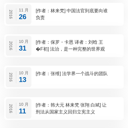
11 月
[作者：林来梵] 中国法官到底要向谁
2016
26
负责
10 月
[作者：保罗・卡恩 译者：刘晗 王
2016
31
�F初] 法治，是一种完整的世界观
10 月
[作者：张维] 法学界一个战斗的团队
2016
13
10 月
[作者：韩大元 林来梵 张翔 白斌] 让
2016
11
刑法从国家主义回归立宪主义