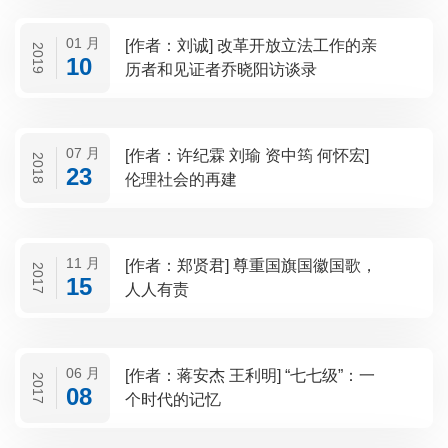
01 月
[作者：刘诚] 改革开放立法工作的亲
2019
10
历者和见证者乔晓阳访谈录
07 月
[作者：许纪霖 刘瑜 资中筠 何怀宏]
2018
23
伦理社会的再建
11 月
[作者：郑贤君] 尊重国旗国徽国歌，
2017
15
人人有责
06 月
[作者：蒋安杰 王利明] “七七级”：一
2017
08
个时代的记忆