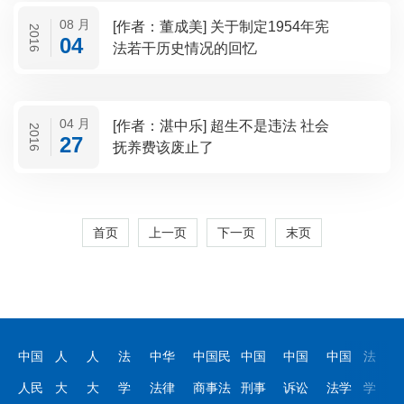
08 月
[作者：董成美] 关于制定1954年宪
2016
04
法若干历史情况的回忆
04 月
[作者：湛中乐] 超生不是违法 社会
2016
27
抚养费该废止了
首页
上一页
下一页
末页
中国
人
人
法
中华
中国民
中国
中国
中国
法
人民
大
大
学
法律
商事法
刑事
诉讼
法学
学