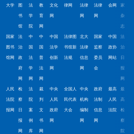
大学
图
法
教
文化
律网
法律
法律
会网
家
书
学
育
网
网
网
杂
馆
院
网
志
国家
法
中
中
中国
法律图
北大
国家
中国
法
图书
治
国
国
法学
书馆新
法律
监察
政协
治
馆网
政
法
普
创新
法规
信息
委员
网站
日
府
学
法
网
网
会
报
网
网
网
网
人民
检
法
裁
中央
全国人
中央
政府
最高
最
法院
察
院
判
人民
民代表
机构
法制
人民
高
报网
日
案
文
政府
大会
编制
信息
法院
检
报
例
书
网
网
网
察
网
库
网
院