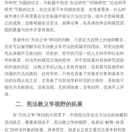
学研究”为题的论文，与标题中包含“实证研究”“经验研究”“社会科学
研究”字眼的论文，在过去若干年间俯拾皆是。在笔者看来，什么时
候学者们不再需要在论文标题中宣示方法论立场，或许才意味着真
正的成熟；也唯有能在法言法、就事论事，在具体的争议和规范层
面的重逢与合作才是有效的。
笔者作出“方向之争”终结的判断，只是在大趋势上的放胆断言，
完全可以被理解为在为法教义学方法的剪裁寻找理由。对宪法的研
究从来都不乏政治的、历史的、哲学的乃至一切人文科学和社会科
学的角度，对法学的规范立场的坚持，并不意味着对其他研究进路
的价值的否定。法教义学在认知上具有开放性，也有着与其他学科
沟通的方法论路径。任何学科，只有在具备了对基本任务和基本方
法的自我认知之后，才具备了与其他学科对话的主体性，否则就可
能沦为无根游说。没有自我，无所谓他者；没有封闭，也谈不上开
放。
二、宪法教义学视野的拓展
在
“
方向之争
”
终结的大背景下，中国宪法学走出方法论的杂糅和
混沌状态，重要表现在于，宪法教义学的视野，或者说
“
解释
+
体系
化
”
的作业对象的拓展。具体而言，就是从之前主要关注基本权利条