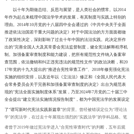
以十年为期做总结、反思与展望，是人类社会的惯常。以
2014
年作为起点来梳理中国法学学术的发展，有其制度与实践上特别的
理由。
2014
年
10
月党的十八届四中全会通过的《中共中央关于全面
推进依法治国若干重大问题的决定》对于中国法治的方方面面都做
了政策性决定，深刻影响了过去十年中国的法治实践。此决定所作
出的
“
完善全国人大及其常委会宪法监督制度，健全宪法解释程序机
制。加强备案审查制度和能力建设，把所有规范性文件纳入备案审
查范围，依法撤销和纠正违宪违法的规范性文件
”
的政治决断，和
20
17
年党的十九大提出的
“
推进合宪性审查工作
”
、
2018
年修宪强化宪法
实施的组织安排，以及近年以《立法法》修正和《全国人民代表大
会常务委员会关于完善和加强备案审查制度的决定》出台为规范表
现的
“
宪法全面实施制度体系
”
发展，乃至
2024
年
7
月党的二十届三中
全会提出
“
建立宪法实施情况报告制度
”
，都为中国宪法学的发展设定
了
“
谱写新时代宪法实践新篇章
”
的背景。曾经被错误定位为
“
理论法
学
”
的宪法学，在过去十年展现出强烈的
“
实践法学
”
的学科品格。笔
者曾于
2019
年做过宪法学进入
“
合宪性审查时代
”
的判断，五年后观