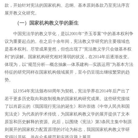
款，开始针对宪法的国家机构、总纲、基本原则条款乃至宪法序言
展开教义化研究。
（一）国家机构教义学的新生
中国宪法学的教义学化，是以
2001
年
“
齐玉苓案
”
中的基本权利争
议为重要起点的。在之后十余年间，宪法教义学研究的主要领域也
是基本权利。尽管成果斐然，但也出现了
“
宪法教义学只会做基本权
利
”
的误解。国家机构研究相对薄弱的状况，在
2014
年后逐渐改变。
体现为，以
“
规范分析
―
概念抽象
―
体系建构
―
实践运用
”
为基本方法
特征的研究同样在国家机构领域展开，至今仍呈现出继续繁荣的趋
势。
以
1954
年宪法颁布
60
周年为契机，宪法学界在
2014
年后产出了
若干更多历史取向和政制视角的国家机构研究成果。
这些研究接续
了以肖蔚云的《我国现行宪法的诞生》和许崇德《中华人民共和国
宪法史》为代表的学术传统，为国家机构教义学的展开提供了文本
原旨和历史解释的资源。此后，以围绕《宪法》第
3
条民主集中制原
则展开的国家权力配置原理的讨论为标志，我国国家机构教义学研
究得以开拓，并在众多规范和实践议题上展开。