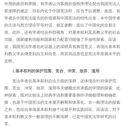
作用的路径和界限。
有学者认为客观价值秩序理论契合我国宪法人
权保障的规定，但在内化于中国宪法时，应当予以调整、改造。
有
学者从中国宪法蕴含的价值观和中国宪法的特性出发，令中国学者
的主张与西方理论平等对话、相互参酌，提出了中国化的全新主
张。
此外，还有学者结合外部视角，对基本权利及其教义学的社会
功能、国家建构功能和国家权力配置功能做了开放性探索。
应该
说，我国宪法学者在此议题上的深耕具有典范意义，表现出基本权
利教义学从继受到自主和自觉，而其高品质也是宪法学发展水平的
反映。
2.
基本权利的保护范围、竞合、冲突、放弃、滥用
宪法学者在基本权利总论方面的深耕，还体现在针对保护范
围、竞合、冲突、放弃、滥用等关键概念所承载的学理的探索。
此
种探索，既对比较法上经典学说和重要案例作详细梳理和精确把
握，也基于中国宪法的文本展开解释和体系化。在一般理论的探索
之外，也结合单项基本权利做个论展开和实践回应。应该说，对于
基本权利教义学一般原理的不断深耕，已是中国宪法学研究的日
常。