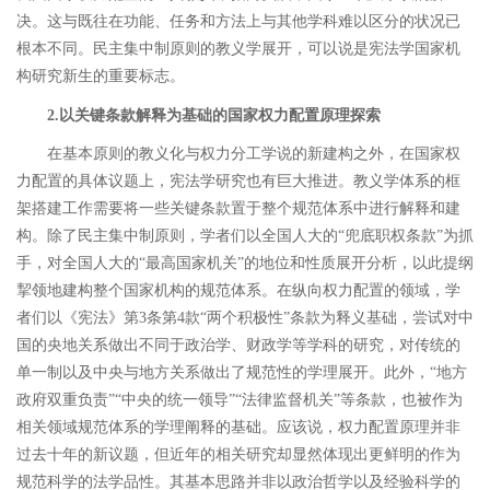
决。这与既往在功能、任务和方法上与其他学科难以区分的状况已
根本不同。民主集中制原则的教义学展开，可以说是宪法学国家机
构研究新生的重要标志。
2.
以关键条款解释为基础的国家权力配置原理探索
在基本原则的教义化与权力分工学说的新建构之外，在国家权
力配置的具体议题上，宪法学研究也有巨大推进。教义学体系的框
架搭建工作需要将一些关键条款置于整个规范体系中进行解释和建
构。除了民主集中制原则，学者们以全国人大的
“
兜底职权条款
”
为抓
手，对全国人大的
“
最高国家机关
”
的地位和性质展开分析，以此提纲
挈领地建构整个国家机构的规范体系。
在纵向权力配置的领域，学
者们以《宪法》第
3
条第
4
款
“
两个积极性
”
条款为释义基础，尝试对中
国的央地关系做出不同于政治学、财政学等学科的研究，对传统的
单一制以及中央与地方关系做出了规范性的学理展开。
此外，
“
地方
政府双重负责
”“
中央的统一领导
”“
法律监督机关
”
等条款，也被作为
相关领域规范体系的学理阐释的基础。
应该说，权力配置原理并非
过去十年的新议题，但近年的相关研究却显然体现出更鲜明的作为
规范科学的法学品性。其基本思路并非以政治哲学以及经验科学的