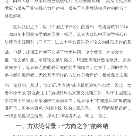
之，尚非大谬：政策话语已然进化到
“
宪法全面实施
”
，其指向宪法学
术应当服务于宪法规范力的建构、服务于合宪性法秩序建构的方向
越发鲜明。
在此认识之下，应《中国法律评论》的邀约，笔者尝试对
2014
―2024
年中国宪法学的发展做一梳理。笔者大致以中国法学核心科
研评价来源期刊（
CLSCI
）过去十年发表的学术论文为此项工作的基
础。
但是，此项工作并不会基于学术热词、论文数量、作者发文
量、论文被引量、单篇论文被引频次、
H
指数等统计数据展开。原因
首先在于，笔者缺乏做此种研究的能力和精力；也在于，同时作为
参与者的观察者，无论基于怎样的方法作分析评价，都难免是主观
的、偏颇的。所以，
“
以自己为方法
”
或许是更诚实的态度。因此，笔
者不惮于以
“
身在此山中
”
的视野局限来定义此项工作，对于中国宪法
学过去十年间万斛泉涌般的蓬勃发展，笔者做不到
“
如是我闻
”
般的精
准可信，但亦求避免
“
六经注我
”
般的主观恣意。一切理解都是误解，
一切意见也都是偏见，愿同仁和读者识之、哂之、谅之。
一、方法论背景：
“
方向之争
”
的终结