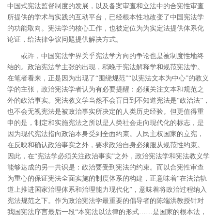
中国式宪法监督制度的发展，以及备案审查和立法中的合宪性审查
所提供的学术与实践的互动平台，已经根本性地改变了中国宪法学
的功能取向。宪法学的核心工作，也被定位为为实定法提供体系化
论证，给法律争议问题提供解决方式。
或许，中国宪法学界关乎宪法学方向的争论也是被制度性地终
结的。政治宪法学主张的出现，稍晚于宪法解释学和规范宪法学。
在笔者看来，正是因为出现了“围绕规范”“以宪法文本为中心”的教义
学的主张，政治宪法学者认为有必要提醒：必须关注文本和规范之
外的政治事实。宪法教义学当然不会盲目到不知道宪法是“政治法”，
也不会无视宪法是被政治事实所决定的人类历史经验。但更值得重
申的是，制定和实施宪法之所以是人类社会走向现代化的标志，是
因为现代宪法指向政治本身受到全面约束。人民主权国家的立宪，
在反映和确认政治事实之外，要求政治自身必须服从规范性约束。
因此，在“宪法学必须关注政治事实”之外，政治宪法学和宪法教义学
能够达成的另一共识是：政治要受到宪法的约束。而以合宪性审查
为重心的保证宪法全面实施的制度体系的构建，正意味着“在法治轨
道上推进国家治理体系和治理能力现代化”，意味着将政治过程纳入
宪法规范之下。作为政治宪法学最重要的倡导者的陈端洪教授针对
我国宪法序言最后一段“本宪法以法律的形式……是国家的根本法，