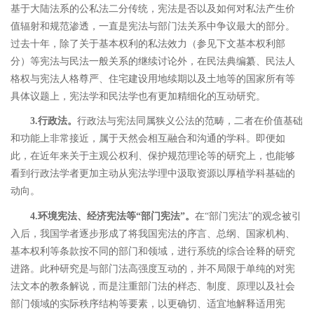
基于大陆法系的公私法二分传统，宪法是否以及如何对私法产生价
值辐射和规范渗透，一直是宪法与部门法关系中争议最大的部分。
过去十年，除了关于基本权利的私法效力（参见下文基本权利部
分）等宪法与民法一般关系的继续讨论外，
在民法典编纂、
民法人
格权与宪法人格尊严、
住宅建设用地续期以及土地等的国家所有
等
具体议题上，宪法学和民法学也有更加精细化的互动研究。
3.
行政法。
行政法与宪法同属狭义公法的范畴，二者在价值基础
和功能上非常接近，属于天然会相互融合和沟通的学科。即便如
此，在近年来关于主观公权利、保护规范理论等的研究上，也能够
看到行政法学者更加主动从宪法学理中汲取资源以厚植学科基础的
动向。
4.
环境宪法、经济宪法等
“
部门宪法
”
。
在
“
部门宪法
”
的观念被引
入后，我国学者逐步形成了将我国宪法的序言、总纲、国家机构、
基本权利等条款按不同的部门和领域，进行系统的综合诠释的研究
进路。
此种研究是与部门法高强度互动的，并不局限于单纯的对宪
法文本的教条解说，而是注重部门法的样态、制度、原理以及社会
部门领域的实际秩序结构等要素，以更确切、适宜地解释适用宪