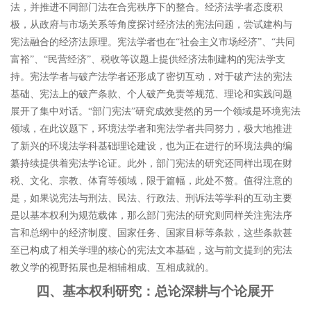
法，并推进不同部门法在合宪秩序下的整合。经济法学者态度积
极，从政府与市场关系等角度探讨经济法的宪法问题，尝试建构与
宪法融合的经济法原理。
宪法学者也在
“
社会主义市场经济
”
、
“
共同
富裕
”
、
“
民营经济
”
、税收等议题上提供经济法制建构的宪法学支
持。
宪法学者与破产法学者还形成了密切互动，对于破产法的宪法
基础、宪法上的破产条款、个人破产免责等规范、理论和实践问题
展开了集中对话。
“
部门宪法
”
研究成效斐然的另一个领域是环境宪法
领域，在此议题下，环境法学者和宪法学者共同努力，极大地推进
了新兴的环境法学科基础理论建设，也为正在进行的环境法典的编
纂持续提供着宪法学论证。
此外，部门宪法的研究还同样出现在财
税、文化、宗教、体育等领域，限于篇幅，此处不赘。值得注意的
是，如果说宪法与刑法、民法、行政法、刑诉法等学科的互动主要
是以基本权利为规范载体，那么部门宪法的研究则同样关注宪法序
言和总纲中的经济制度、国家任务、国家目标等条款，这些条款甚
至已构成了相关学理的核心的宪法文本基础，这与前文提到的宪法
教义学的视野拓展也是相辅相成、互相成就的。
四、基本权利研究：总论深耕与个论展开