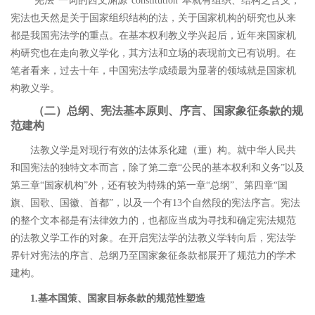
“
宪法
”
一词的西文渊源
“constitution”
本就有组织、结构之含义，
宪法也天然是关于国家组织结构的法，关于国家机构的研究也从来
都是我国宪法学的重点。在基本权利教义学兴起后，近年来国家机
构研究也在走向教义学化，其方法和立场的表现前文已有说明。在
笔者看来，过去十年，中国宪法学成绩最为显著的领域就是国家机
构教义学。
（二）总纲、宪法基本原则、序言、国家象征条款的规
范建构
法教义学是对现行有效的法体系化建（重）构。就中华人民共
和国宪法的独特文本而言，除了第二章
“
公民的基本权利和义务
”
以及
第三章
“
国家机构
”
外，还有较为特殊的第一章
“
总纲
”
、第四章
“
国
旗、国歌、国徽、首都
”
，以及一个有
13
个自然段的宪法序言。宪法
的整个文本都是有法律效力的，也都应当成为寻找和确定宪法规范
的法教义学工作的对象。在开启宪法学的法教义学转向后，宪法学
界针对宪法的序言、总纲乃至国家象征条款都展开了规范力的学术
建构。
1.
基本国策、国家目标条款的规范性塑造