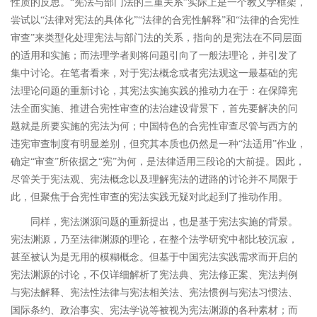
性质的反思。
“
宪法与部门法的三重关系
”
实际上是一个教义学框架，
尝试以
“
法律对宪法的具体化
”“
法律的合宪性解释
”
和
“
法律的合宪性
审查
”
来类型化处理宪法与部门法的关系，指向的是宪法在不同层面
的适用和实施；而法理学者则将问题引向了一般法理论，并引发了
集中讨论。
在笔者看来，对于宪法概念或者宪法观这一最基础的宪
法理论问题的重新讨论，
其宪法实施实践的推动力在于：在保障宪
法全面实施、推进合宪性审查的法治建设背景下，首先要解决的问
题就是所要实施的宪法为何；中国特色的合宪性审查尽管与西方的
违宪审查制度有明显差别，但究其本质也仍然是一种
“
法适用
”
作业，
确定
“
审查
”
所依据之
“
宪
”
为何，是法律适用三段论的大前提。因此，
尽管关于宪法观、宪法概念以及理解宪法的进路的讨论并不局限于
此，
但聚焦于合宪性审查的宪法实践无疑对此起到了推动作用。
同样，宪法渊源问题的重新提出，也是基于宪法实施的背景。
宪法渊源，乃至法律渊源的理论，在整个法学研究中都比较沉寂，
甚至被认为是无用的模糊概念。但基于中国宪法实践需求而开启的
宪法渊源的讨论，不仅详细解析了宪法典、宪法修正案、宪法判例
与宪法解释、宪法性法律与宪法相关法、宪法惯例与宪法习惯法、
国际条约、政治事实、宪法学说等被视为宪法渊源的各种素材；而