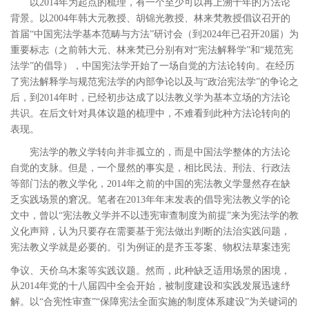
以
2014
年为起点的梳理，有一个至少可以再上溯十年的方法论
背景。以
2004
年韩大元教授、胡锦光教授、林来梵教授倡议召开的
首届“中国宪法学基本范畴与方法”研讨会（到
2024
年已召开
20
届）为
重要标志（之前韩大元、林来梵已分别有对“宪法解释学”和“规范宪
法学”的倡导），中国宪法学开始了一场自觉的方法论转向。在经历
了宪法解释学与规范宪法学的内部争论以及与“政治宪法学”的争论之
后，到
2014
年时，已经初步达成了以法教义学为基本立场的方法论
共识。在后文针对具体议题的梳理中，不难看到此种方法论转向的
表现。
宪法学的教义学转向并非孤立的，而是中国法学整体的方法论
自觉的支脉。但是，一个显然的事实是，相比民法、刑法、行政法
等部门法的教义学化，
2014
年之前的中国的宪法教义学显然存在缺
乏实践场景的窘况。笔者在
2013
年年末发表的倡导宪法教义学的论
文中，曾以“宪法教义学并不以违宪审查制度为前提”来为宪法学的教
义化声辩，认为只要存在需要基于宪法做出判断的法治实践问题，
宪法教义学就是必要的。引为例证的是齐玉苓案、物权法草案违宪
争议、天价乌木案等实践议题。
然而，此种缺乏适用场景的困境，
从
2014
年党的十八届四中全会开始，被制度建设和实践发展迅速纾
解。以“合宪性审查”“保障宪法全面实施的制度体系建设”为关键词的