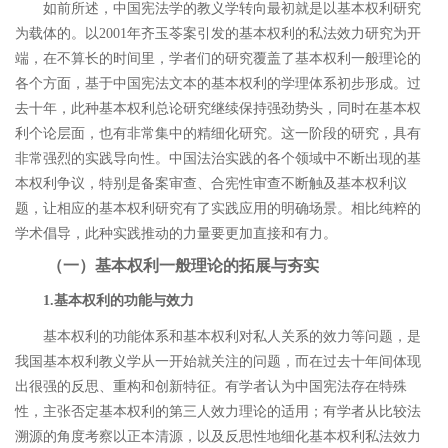
如前所述，中国宪法学的教义学转向最初就是以基本权利研究
为载体的。以
2001
年齐玉苓案引发的基本权利的私法效力研究为开
端，在不算长的时间里，学者们的研究覆盖了基本权利一般理论的
各个方面，基于中国宪法文本的基本权利的学理体系初步形成。过
去十年，此种基本权利总论研究继续保持强劲势头，同时在基本权
利个论层面，也有非常集中的精细化研究。这一阶段的研究，具有
非常强烈的实践导向性。中国法治实践的各个领域中不断出现的基
本权利争议，特别是备案审查、合宪性审查不断触及基本权利议
题，让相应的基本权利研究有了实践应用的明确场景。相比纯粹的
学术倡导，此种实践推动的力量要更加直接和有力。
（一）基本权利一般理论的拓展与夯实
1.
基本权利的功能与效力
基本权利的功能体系和基本权利对私人关系的效力等问题，是
我国基本权利教义学从一开始就关注的问题，而在过去十年间体现
出很强的反思、重构和创新特征。有学者认为中国宪法存在特殊
性，主张否定基本权利的第三人效力理论的适用；有学者从比较法
溯源的角度考察以正本清源，以及反思性地细化基本权利私法效力