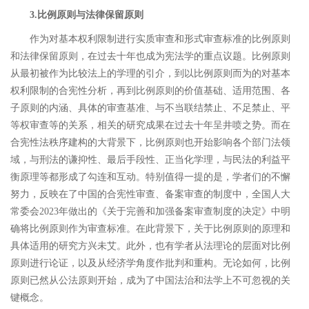
3.
比例原则与法律保留原则
作为对基本权利限制进行实质审查和形式审查标准的比例原则
和法律保留原则，在过去十年也成为宪法学的重点议题。比例原则
从最初被作为比较法上的学理的引介，到以比例原则而为的对基本
权利限制的合宪性分析，再到比例原则的价值基础、适用范围、各
子原则的内涵、具体的审查基准、与不当联结禁止、不足禁止、平
等权审查等的关系，相关的研究成果在过去十年呈井喷之势。
而在
合宪性法秩序建构的大背景下，比例原则也开始影响各个部门法领
域，与刑法的谦抑性、最后手段性、正当化学理，与民法的利益平
衡原理等都形成了勾连和互动。
特别值得一提的是，学者们的不懈
努力，反映在了中国的合宪性审查、备案审查的制度中，全国人大
常委会
2023
年做出的《关于完善和加强备案审查制度的决定》中明
确将比例原则作为审查标准。在此背景下，关于比例原则的原理和
具体适用的研究方兴未艾。
此外，也有学者从法理论的层面对比例
原则进行论证，以及从经济学角度作批判和重构。
无论如何，比例
原则已然从公法原则开始，成为了中国法治和法学上不可忽视的关
键概念。