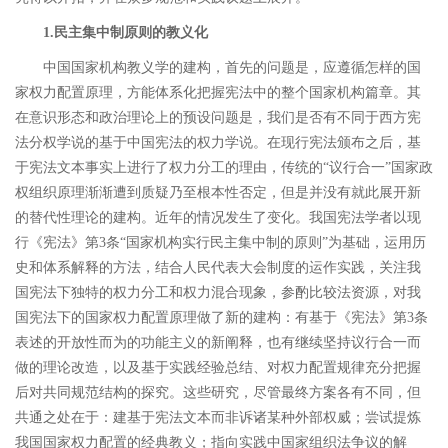
1.
民主集中制原则的教义化
中国国家机构教义学的建构，首先的问题是，应遵循怎样的国
家权力配置原理，方能体系化把握宪法中的整个国家机构篇章。其
在意识形态和政治理论上的预设问题是，我们是否有不同于西方宪
法分权学说的基于中国宪法的权力学说。在现行宪法颁布之后，基
于宪法文本事实上进行了权力分工的理由，传统的
“
议行合一
”
国家政
权组织原理渐渐遭到质疑乃至根本性否定，但是并没有就此展开新
的替代性理论的建构。近年的情况发生了变化。我国宪法学者以现
行《宪法》第
3
条
“
国家机构实行民主集中制的原则
”
为基础，运用历
史和体系解释的方法，结合人民代表大会制度的运作实践，关注我
国宪法下独特的权力分工和权力混合现象，参酌比较法资源，对我
国宪法下的国家权力配置原理做了新的建构：有基于《宪法》第
3
条
表述的开放性而为的功能主义的新阐释，也有继续坚持议行合一而
做的理论改造，以及基于实践经验总结、对权力配置规律充分把握
后对共同规范结构的探究。
这些研究，尽管最终方案各有不同，但
共通之处在于：建基于宪法文本而非诉诸某种外部权威；尝试提炼
我国国家权力配置的经典教义；指向实践中国家组织法争议的解