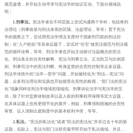
规范渗透，并开始主动寻求与宪法学的知识互动。下面分领域说
明：
1.
刑事法。
宪法学者在不同层面上尝试沟通两个学科，包括将刑
法理论（刑事政策与刑法体系的区隔、法益理论，等等）置于宪法
学的观察之下，尝试用宪法学理去支撑对于国家刑罚权的刑法控
制；在
“
入户抢劫
”
等具体议题下，尝试对
“
住宅
”
做宪法规范与刑法规
范的循环诠释，等等。
刑法学者也开始主动探讨法益概念的宪法
化、刑法条文的合宪性解释、宪法与刑事立法、正当防卫与比例原
则、刑事司法中的宪法判断、终身监禁的合宪性控制等众多议题。
刑法学传统中的
“
法学
―
哲学
”
问题，开始被转化为
“
刑法
―
宪法
”
问
题，众多刑法理论和实践也开始接受合宪性的检视，
“
部门法的宪法
化
”
现象同样在刑法学领域初现端倪。刑事诉讼法学与宪法学的互
动，除了针对监察体制改革以及人权的刑事程序保障等宏大议题，
在具体议题上也有更细节化的展开，例如，刑事强制措施的合宪性
审查、证人强制出庭制度中的基本权利冲突，
等等。
2.
私法。
“
宪法的私法化
”
或者
“
民法的宪法化
”
并非过去十年的新
议题，实际上，宪法与部门法研究最早即开始于私法领域。并且，