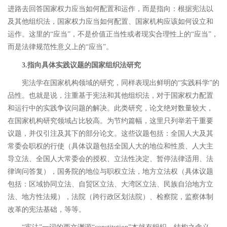
进路去回答国家权力应当如何配置和运作，而是指向：根据宪法以
及其他组织法，国家权力应当如何配置、国家机构应该如何设立和
运作。这里的
“
应当
”
，不是价值正当性或者现实合理性上的
“
应当
”
，
而是法律规范性意义上的
“
应当
”
。
3.
指向具体实践议题的国家组织法研究
宪法学在国家机构领域的研究，同样表现出鲜明的
“
实践科学
”
的
品性。也就是说，注重基于宪法和其他组织法，对于国家权力配置
和运行中的实践争议问题的解决。此类研究，论文绝对数量较大，
在国家机构研究领域占比较高。为节约篇幅，这里只列举若干重要
议题，并仅引注及其下的部分论文。这些议题包括：全国人大及其
常委会职权的行使（具体议题包括全国人大的地位和性质、人大主
导立法、全国人大常委会的授权、立法性决定、暂停法律适用、法
律询问答复），
国务院的地位与职权立法，
地方立法权（具体议题
包括：区域协同立法、自贸区立法、大湾区立法、民族自治地方立
法、地方性法规），
法院（跨行政区划法院）、
检察院，监察体制
改革的宪法基础，
等等。