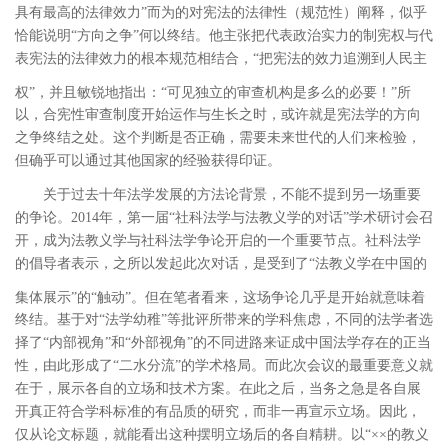
具有最高的法律效力”而为的对宪法的法律性（规范性）阐释，似乎
恰能说明“方向之争”何以终结。他主张把代表政治实力的制宪权与代
表宪法的法律效力的根本规范相结合，“把宪法的效力追溯到人民主
权”，并且敏锐地指出：“可见独立的审查机构是多么的必要！”
所
以，合宪性审查制度开始运作与生长之时，或许就是宪法学的方向
之争终结之处。这个判断是否正确，需要未来世代的人们来检验，
但确乎可以通过其他国家的经验获得印证。
关于过去十年法学发展的方法论背景，不能不提到另一场重要
的争论。
2014
年，第一届“社科法学与法教义学的对话”学术研讨会召
开，成为法教义学与社科法学争论开启的一个重要节点。社科法学
的倡导者表示，之所以发起此次对话，是受到了“法教义学在中国的
集体展示”的“触动”。
但在笔者看来，这场争论几乎是开始就意味着
终结。基于对“法学幼稚”等批评所带来的学科焦虑，不同的法学者选
择了“内部视角”和“外部视角”的不同进路来证成中国法学存在的正当
性，由此形成了“二水分流”的学术格局。而此次会议的最重要意义就
在于，展示各自的立场和技术方案。在此之后，当务之急是各自展
开真正符合学科标准的有品质的研究，而非一再宣示立场。因此，
仅从论文标题，就能看出这种摆明立场后的各自精耕。以“××的教义