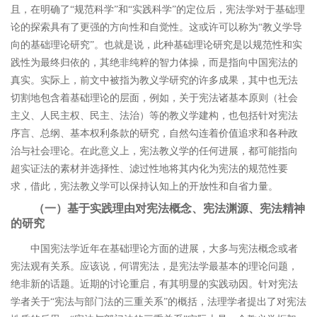
且，在明确了
“
规范科学
”
和
“
实践科学
”
的定位后，宪法学对于基础理
论的探索具有了更强的方向性和自觉性。这或许可以称为
“
教义学导
向的基础理论研究
”
。也就是说，此种基础理论研究是以规范性和实
践性为最终归依的，其绝非纯粹的智力体操，而是指向中国宪法的
真实。实际上，前文中被指为教义学研究的许多成果，其中也无法
切割地包含着基础理论的层面，例如，关于宪法诸基本原则（社会
主义、人民主权、民主、法治）等的教义学建构，也包括针对宪法
序言、总纲、基本权利条款的研究，自然勾连着价值追求和各种政
治与社会理论。在此意义上，宪法教义学的任何进展，都可能指向
超实证法的素材并选择性、滤过性地将其内化为宪法的规范性要
求，借此，宪法教义学可以保持认知上的开放性和自省力量。
（一）基于实践理由对宪法概念、宪法渊源、宪法精神
的研究
中国宪法学近年在基础理论方面的进展，大多与宪法概念或者
宪法观有关系。应该说，何谓宪法，是宪法学最基本的理论问题，
绝非新的话题。近期的讨论重启，有其明显的实践动因。针对宪法
学者关于
“
宪法与部门法的三重关系
”
的概括，法理学者提出了对宪法