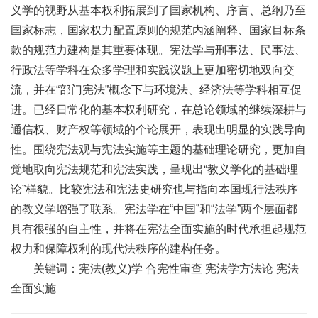
义学的视野从基本权利拓展到了国家机构、序言、总纲乃至
国家标志，国家权力配置原则的规范内涵阐释、国家目标条
款的规范力建构是其重要体现。宪法学与刑事法、民事法、
行政法等学科在众多学理和实践议题上更加密切地双向交
流，并在“部门宪法”概念下与环境法、经济法等学科相互促
进。已经日常化的基本权利研究，在总论领域的继续深耕与
通信权、财产权等领域的个论展开，表现出明显的实践导向
性。围绕宪法观与宪法实施等主题的基础理论研究，更加自
觉地取向宪法规范和宪法实践，呈现出“教义学化的基础理
论”样貌。比较宪法和宪法史研究也与指向本国现行法秩序
的教义学增强了联系。宪法学在“中国”和“法学”两个层面都
具有很强的自主性，并将在宪法全面实施的时代承担起规范
权力和保障权利的现代法秩序的建构任务。
关键词：宪法(教义)学 合宪性审查 宪法学方法论 宪法
全面实施