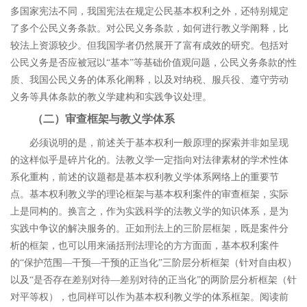
多国家宪法不同，我国宪法在规定公民基本权利之外，还特别规定
了多个公民义务条款。对公民义务条款，如何进行教义学阐释，比
较法上资源较少。但我国学者仍然展开了富有成效的研究。包括对
公民义务是否应被冠以
“
基本
”
等基础价值观问题，公民义务条款的性
质、我国公民义务的体系化阐释，以及对纳税、服兵役、遵守劳动
义务等具体条款的教义学建构和实践争议处理。
（二）审查框架与教义学体系
必须说明的是，前述关于基本权利一般原理的探索并非如呈现
的这样似乎是碎片化的。法教义学一定指向对法律素材的学术性体
系化重构，前述的议题都是基本权利教义学体系网络上的重要节
点。基本权利教义学的理论框架与基本权利案件的审查框架，实际
上是同构的。换言之，作为实践科学的法教义学的知识体系，是为
实践中争议的解决服务的。正如刑法上的三阶层框架，既是案件分
析的框架，也可以用来涵括刑法理论的方方面面，基本权利案件
的
“
保护范围
―
干预
―
干预的正当化
”
三阶层分析框架（针对自由权）
以及
“
是否存在差别对待
―
差别对待的正当化
”
的两阶层分析框架（针
对平等权），也同样可以作为基本权利教义学的体系框架。阅读前