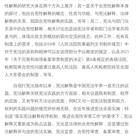
性解释的研究大体在两个方向上展开：其一是关于合宪性解释本身
的探讨，包括合宪性解释的概念、性质与功能、与宪法解释、法律
解释的关系、我国合宪性解释的实践，等等；
其二，宪法与部门法
关系中的合宪性解释，相关讨论也是由宪法学者和部门法学者共同
参与的，体现出前文所概括的双向交流的状态。
此种工作，也有其
制度上的需求，包括
2016
年《人民法院民事裁判文书制作规范》中
对于宪法的原则和精神可以在说理部分予以阐述的规定，以及
2023
年《关于完善和加强备案审查制度的决定》第
6
条规定的各级法院、
检察院将合宪性问题通过最高人民法院、最高人民检察院转呈全国
人大常委会的制度，等等。
自现行宪法颁布以来，宪法解释是中国宪法学界一直关注的议
题。宪法解释关联宪法实践的方方面面，相关议题既有制度、程序
的层面，又有学科方法论的层面，同时又与一切宪法制度和权力、
权利的实践问题的规范评价相关联。
在近年推进宪法全面实施，特
别是
“
落实宪法解释程序机制，推进合宪性审查工作
”
的要求下，宪法
解释又重新成为热点议题。
无论是法律的合宪性解释，还是通过宪
法解释所勾连的宪法实施、宪法监督、合宪性审查、备案审查、合