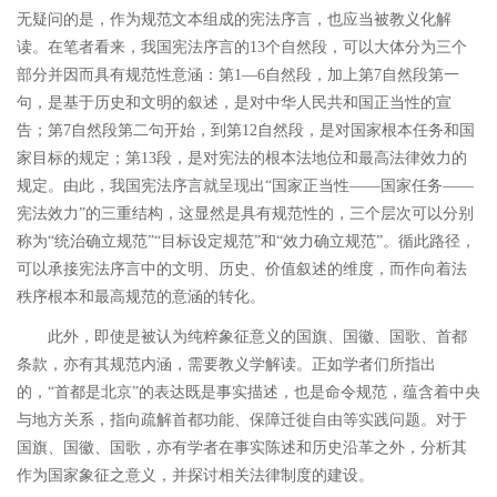
无疑问的是，作为规范文本组成的宪法序言，也应当被教义化解
读。在笔者看来，我国宪法序言的
13
个自然段，可以大体分为三个
部分并因而具有规范性意涵：第
1―6
自然段，加上第
7
自然段第一
句，是基于历史和文明的叙述，是对中华人民共和国正当性的宣
告；第
7
自然段第二句开始，到第
12
自然段，是对国家根本任务和国
家目标的规定；第
13
段，是对宪法的根本法地位和最高法律效力的
规定。
由此，我国宪法序言就呈现出
“
国家正当性
――
国家任务
――
宪法效力
”
的三重结构，这显然是具有规范性的，三个层次可以分别
称为
“
统治确立规范
”“
目标设定规范
”
和
“
效力确立规范
”
。循此路径，
可以承接宪法序言中的文明、历史、价值叙述的维度，而作向着法
秩序根本和最高规范的意涵的转化。
此外，即使是被认为纯粹象征意义的国旗、国徽、国歌、首都
条款，亦有其规范内涵，需要教义学解读。正如学者们所指出
的，
“
首都是北京
”
的表达既是事实描述，也是命令规范，蕴含着中央
与地方关系，指向疏解首都功能、保障迁徙自由等实践问题。
对于
国旗、国徽、国歌，亦有学者在事实陈述和历史沿革之外，分析其
作为国家象征之意义，并探讨相关法律制度的建设。