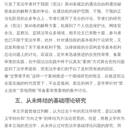
引发了宪法学者对于我国《宪法》第
40
条规定的通信自由和通信秘
密条款的解释方案的争论。在通信权的保护范围、干预、干预的正
当化阶层的众多争点上，学者们展开了充分的讨论。
学者们的研究
从《宪法》第
40
条的解释方案，拓展到了个人信息保护法、网络安
全法、监察法、监狱法等众多领域，相关论文已有数十篇，参与者
也已不限于宪法学界。此外，针对通信权的基本权利个论研究，又
启发和推动了关于基本权利干预、法律保留的分层构造等基本权利
总论问题上的讨论。应该说，近年来迅速推进的合宪性审查、备案
审查的实践，在中国法治实践中终于以真实
“
案例
”
方式将合宪性问题
提到了法学界面前，而宪法学者们则予以了及时而有效的回应。
像
“
交警查手机
”
这样一个案例推进一个领域研究的情况，在推进宪法
全面实施的时代背景下，不会是孤例。新近的例子，是学界针对
“
禁
止连坐
”“
异地用检
”
等备案审查案例的集中讨论。
五、从未终结的基础理论研究
本文开篇曾做过判断，认为过去十年的宪法学研究，是以法教
义学转向和
“
方向之争
”
的终结为方法论背景的。但是，将教义学作为
基本立场的宪法学，从未停止过对宪法学基础理论问题的探究。而