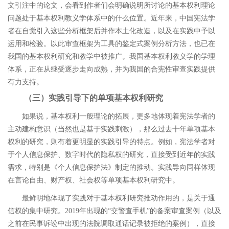
文引注中的论文，会看到作者们会明确说明所讨论的基本权利理论
问题处于基本权利教义学体系中的什么位置。近年来，中国宪法学
者在自觉引入这些分析框架后并作本土化改造，以及在实践中予以
运用和检验。
以此审查框架为工具的鉴定式案例分析方法，也已在
我国的基本权利研究和教学中被推广。我国基本权利教义学的学理
体系，正在从继受逐步走向成熟，并为我国的合宪性审查实践提供
有力支持。
（三）实践引导下的单项基本权利研究
如果说，基本权利一般理论的拓展，更多地体现着宪法学者的
主动建构意识（当然也是基于实践刺激），那么过去十年单项基本
权利的研究，则有着更明显的实践引导的特点。例如，宪法学者对
于个人信息保护、数字时代的隐私权的研究，直接受到近年的实践
需求，特别是《个人信息保护法》制定的推动。
实践导向同样体现
在言论自由、
财产权、
社会权
等单项基本权利研究中。
最鲜明地体现了实践对于基本权利研究推动作用的，是关于通
信权的集中研究。
2019
年出现的
“
交警查手机
”
的备案审查案例（以及
之前在民事诉讼中出现的法院调取通话记录被拒绝的案例），直接