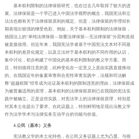
基本权利限制的法律保留研究，
也在过去几年取得了较大的进
展。法律保留是一个早已进入中国法学视野的概念，我国宪法和立
法法也都有关于法律保留原则的规定。但是，法律保留的学理却长
期表现出较强的继受色彩。例如，关于基本权利限制的法律保留，
德国法上的
“
单纯法律保留
―
加重法律保留
―
无法律保留
”
分层构造就
被直接借用。但近年来，我国宪法学者基于中国宪法文本对不同基
本权利的差异化规定，以及立法对于基本权利的不同作用的认识，
集中讨论，初步构建了中国化的基本权利限制的教义学方案。
而
且，特别值得注意的是，此种变化在一定意义上是由实践直接推动
的。在我国近年的备案审查和合宪性审查实践中，法规和司法解
释
“
超越权限
”
经常成为论证基本权利的限制违宪的理由，法律保留成
为被普遍适用的原理，基本权利的法律保留原则已在我国的宪法实
践中被确立。正是这些实践，对宪法学上的法律保留原理，特别是
对其本土化提出了要求。在此议题上，特别鲜明地呈现出法教义学
作为法学学术与法律实务互动平台的功能与价值。
4.
公民（基本）义务
宪法教义学的本土化特色，在公民义务议题上尤为凸显。
与很