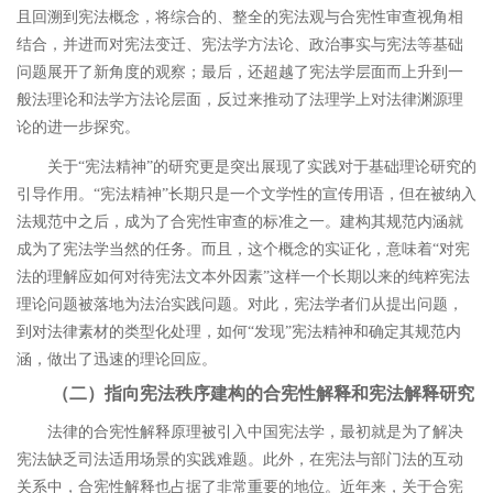
且回溯到宪法概念，将综合的、整全的宪法观与合宪性审查视角相
结合，并进而对宪法变迁、宪法学方法论、政治事实与宪法等基础
问题展开了新角度的观察；最后，还超越了宪法学层面而上升到一
般法理论和法学方法论层面，反过来推动了法理学上对法律渊源理
论的进一步探究。
关于
“
宪法精神
”
的研究更是突出展现了实践对于基础理论研究的
引导作用。
“
宪法精神
”
长期只是一个文学性的宣传用语，但在被纳入
法规范中之后，成为了合宪性审查的标准之一。建构其规范内涵就
成为了宪法学当然的任务。而且，这个概念的实证化，意味着
“
对宪
法的理解应如何对待宪法文本外因素
”
这样一个长期以来的纯粹宪法
理论问题被落地为法治实践问题。对此，宪法学者们从提出问题，
到对法律素材的类型化处理，如何
“
发现
”
宪法精神和确定其规范内
涵，
做出了迅速的理论回应。
（二）指向宪法秩序建构的合宪性解释和宪法解释研究
法律的合宪性解释原理被引入中国宪法学，最初就是为了解决
宪法缺乏司法适用场景的实践难题。此外，在宪法与部门法的互动
关系中，合宪性解释也占据了非常重要的地位。近年来，关于合宪