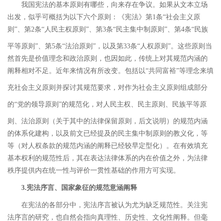
我国宪法的基本原则有哪些，向来存在争议。如果从文本立场
出发，似乎可概括为以下六个原则：《宪法》第
1
条
“
社会主义原
则
”
、第
2
条
“
人民主权原则
”
、第
3
条
“
民主集中制原则
”
、第
4
条
“
民族
平等原则
”
、第
5
条
“
法治原则
”
，以及第
33
条
“
人权原则
”
。
这些原则当
然首先是价值理念和政治原则，也因如此，传统上对其规范内涵的
阐释相对不足。近年来情况有所改变。包括以
“
共同富裕
”
等理念来填
充社会主义原则并探讨其规范要求，
对作为社会主义原则组成部分
的
“
党的领导原则
”
的规范化，
对人民主权、民主原则、
民族平等原
则、
法治原则
（关于其中的法律保留原则，后文说明）的规范内涵
的体系化建构，以及前文已经提及的民主集中制原则的教义化，等
等（对人权条款的规范内涵的阐释已经较早定型化）。在有效填充
基本权利的规范性后，其在表达法律体系的内在价值之外，为法律
秩序提供内在统一性与评价一贯性基础的作用方可实现。
3.
宪法序言、国家象征的规范意涵阐释
在宪法的各部分中，宪法序言被认为尤为缺乏规范性。关注宪
法序言的研究，也自然会指向真理性、历史性、文化性阐释。
但毫