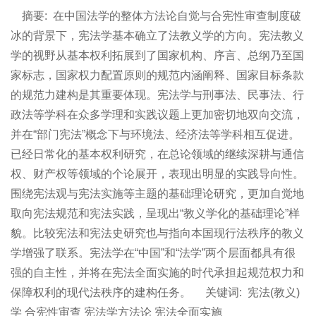
摘要:
在中国法学的整体方法论自觉与合宪性审查制度破
冰的背景下，宪法学基本确立了法教义学的方向。宪法教义
学的视野从基本权利拓展到了国家机构、序言、总纲乃至国
家标志，国家权力配置原则的规范内涵阐释、国家目标条款
的规范力建构是其重要体现。宪法学与刑事法、民事法、行
政法等学科在众多学理和实践议题上更加密切地双向交流，
并在“部门宪法”概念下与环境法、经济法等学科相互促进。
已经日常化的基本权利研究，在总论领域的继续深耕与通信
权、财产权等领域的个论展开，表现出明显的实践导向性。
围绕宪法观与宪法实施等主题的基础理论研究，更加自觉地
取向宪法规范和宪法实践，呈现出“教义学化的基础理论”样
貌。比较宪法和宪法史研究也与指向本国现行法秩序的教义
学增强了联系。宪法学在“中国”和“法学”两个层面都具有很
强的自主性，并将在宪法全面实施的时代承担起规范权力和
保障权利的现代法秩序的建构任务。
关键词:
宪法(教义)
学 合宪性审查 宪法学方法论 宪法全面实施