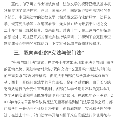
至此，似乎可以作出谨慎判断：法教义学的视野已经从基本权
利拓展到了宪法序言、总纲、国家机构、国家象征等宪法结构的各
个部分。中国宪法学的法教义学（相关概念还有法解释学、法释义
学、规范宪法学等，在笔者看来并无大异）转向开启于世纪之交，
二十多年后已规模初具、成果蔚然。过去十年，在上述两个新拓展
的领域外，既往已开拓的领域亦被持续深耕，并得到了合宪性审查
制度成长而带来的实践助力，下文将分领域与议题继续叙述。
三、双向奔赴的
“
宪法与部门法
”
“
宪法与部门法
”
研究，在过去十年愈加表现出宪法学与部门法学
的互动态势。宪法学者对此以
“
双向交流
”“
交互影响
”“
宪法与部门法
的三重关系
”
等语词来概括。
但宪法学与部门法学真正形成双向互
动，而非一开始的宪法学的单向主张，是有个过程的。由于长期缺
乏有效运行的合宪性审查机制，各部门法学长期并不认为宪法学对
本学科的实践和理论能发生影响和供给知识。在
2001
年齐玉苓案、
2
006
年物权法草案等争议将宪法问题蓦然推到部门法学面前之后，部
门法学科一开始并不适应此种变化，但随着制度、实践和学理的变
迁，在过去十年，部门法学科开始习惯于来自高级法的价值贯彻与