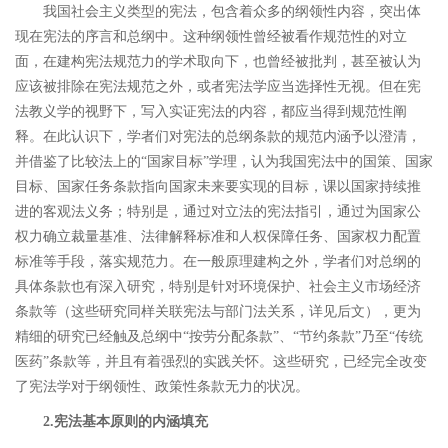
我国社会主义类型的宪法，包含着众多的纲领性内容，突出体
现在宪法的序言和总纲中。这种纲领性曾经被看作规范性的对立
面，在建构宪法规范力的学术取向下，也曾经被批判，甚至被认为
应该被排除在宪法规范之外，或者宪法学应当选择性无视。但在宪
法教义学的视野下，写入实证宪法的内容，都应当得到规范性阐
释。在此认识下，学者们对宪法的总纲条款的规范内涵予以澄清，
并借鉴了比较法上的
“
国家目标
”
学理，认为我国宪法中的国策、国家
目标、国家任务条款指向国家未来要实现的目标，课以国家持续推
进的客观法义务；特别是，通过对立法的宪法指引，通过为国家公
权力确立裁量基准、法律解释标准和人权保障任务、国家权力配置
标准等手段，落实规范力。
在一般原理建构之外，学者们对总纲的
具体条款也有深入研究，特别是针对环境保护、社会主义市场经济
条款等（这些研究同样关联宪法与部门法关系，详见后文），更为
精细的研究已经触及总纲中
“
按劳分配条款
”
、
“
节约条款
”
乃至
“
传统
医药
”
条款等，
并且有着强烈的实践关怀。这些研究，已经完全改变
了宪法学对于纲领性、政策性条款无力的状况。
2.
宪法基本原则的内涵填充