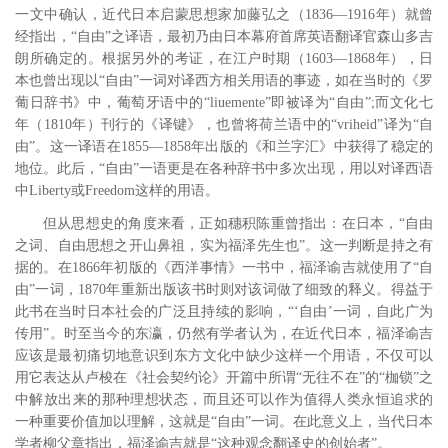
一文中确认，近代日本启蒙思想家加藤弘之（1836―1916年）就曾
经指出，“自由”之译语，最初乃由日本幕府首席英语翻译官森山多吉
朗所确定的。
根据另外的考证，在江户时期（1603―1868年），日
本也曾出现以“自由”一词对译西方相关用语的事迹，如在当时的《罗
葡日辞书》中，葡萄牙语中的“liuemente”即被译为“自由”;
而文化七
年（1810年）刊行的《译键》，也曾将荷兰语中的“vriheid”译为“自
由”。这一译语在1855―1858年出版的《和兰字汇》中获得了稳定的
地位。此后，“自由”一语更是在各种辞书中多次出现，用以对译西语
中Liberty或Freedom这样的用语。
但从思想史的角度来看，正如穗积陈重曾指出：在日本，“自由
之词、自由思想之开山鼻祖，实为福泽先生也”。
这一判断是持之有
据的。在1866年初版的《西洋事情》一书中，福泽谕吉就使用了“自
由”一词，1870年重新出版该书时则对该词做了细致的释义。得益于
此书在当时日本社会的广泛且持续的影响，“‘自由’一词，自此广为
传用”。
时至当今的东瀛，仍然有学者认为，在近代日本，福泽谕吉
应该是最初痛切地意识到东方文化中缺少这样一个用语，不仅可以
用它表达从卢梭在《社会契约论》开篇中所谓“无往不在”的“枷锁”之
中解放出来的那种理想状态，而且还可以作为值得人类永恒追求的
一种重要价值加以理解，这就是“自由”一词。在此意义上，当代日本
学者柳父章指出，福泽谕吉就是“这种观念翻译史的创始者”。