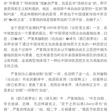
存”并看透了“弱肉强食”现象的严复，也是反对“强权社会”的，即不
接受强权主义权利观的。相反，他强调个体自由应该受到一定的“限
制约束”，而这种限制约束的原理，即类似于中国儒家传统中所言
的“�e矩之道”，主要指的就是儒家所说的“己所不欲，勿施于人”。
这个思想可追溯到严复1895年所写的《论世变之亟》一文，其
中就曾提出一个重要的观点，即“中国理道与西法自由最相似者，曰
恕，曰�e矩”。
严复将穆勒的《论自由》�译为《群己权界论》，其
实即折射了通过中国传统文化的基盘接纳西方文化的一种思想过
程。在这个过程中，严复既没有完全认可穆勒自由主义思想中颇为
极端的面向与要素，也没有接受当时在许多国家影响甚巨的强权主
义权利观。这就典型地体现了一种以中国传统思想文化为底蕴的自
主性立场。
严复别出心裁地创制“自繇”一词，也说明了这一点。在对穆勒
《论自由》书名的翻译中，他原拟采用《自繇释义》，但最终以
《群己权界论》更换了原名，然而在译者序、译凡例和正文中，还
是多以“自繇”一词替代“自由”。
在《群己权界论》的《译凡例》中，严复就指出：“中文自繇，
常含放诞、恣雎、无忌惮诸劣义。”
至于之所以将Liberty译为“自
繇”，严复的理由是：“由、繇二字，古相通假”，“视其字依西文规