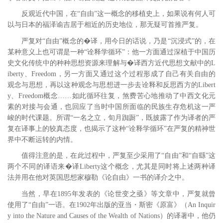
反观近代中国，在“自由”这一概念的移植史上，如果说有何人可
以与日本的福泽谕吉居于相近的历史地位，那无疑可首推严复。
严复对“自由”概念的�译，用今日的话说，乃是“沉浸式”的，在
某种意义上也可谓是一种“诠释学循环”：他一方面通过深植于中国历
史文化传统中的种种思想资源来理解与�译西方近代思想文献中的L
iberty、Freedom，另一方面又通过这个过程形成了自己有关自由的
观念与思想，
再以这种观念与思想进一步去诠释和反思西方的Libert
y、Freedom概念……如此循环往复，煞费苦心地推动了中西文化元
素的对接与会通，也回应了当时中国所面临的民族生存危机这一严
峻的时代课题。所谓“一名之立，旬月踟蹰”，
既披露了作为译者的严
复在译事上的较真态度，也揭示了这种“诠释学循环”在严复的精神世
界中不断运转的内情。
值得注意的是，在此过程中，严复至少采用了“自由”和“自繇”这
两个不同的译语来�译Liberty这个概念，尤其是同时将上述两种译
法并用在他对英国思想家穆勒《论自由》一书的译介之中。
当然，早在1895年发表的《论世变之亟》等文章中，严复就曾
使用了“自由”一语。
在1902年出版的亚当・斯密《原富》（An Inquir
y into the Nature and Causes of the Wealth of Nations）的译著中，他仍