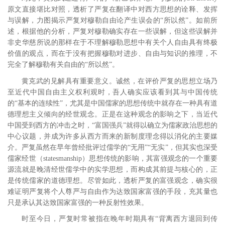
原文直接堪比对照，透析了严复在翻译中对西方思想的诠释、发挥
与误解，力图揭示严复对穆勒自由论产生误会的“所以然”。如前所
述，根据他的分析，严复对穆勒确实存在一些误解，但这些误解并
非史华慈所说的那样在于不理解穆勒思想中有关个人自由具有终极
价值的观点，而在于没有把握穆勒对进步、自由与知识的推理，不
完全了解穆勒有关自由的“所以然”。
黄克武的见解具有重要意义。诚然，在评价严复的思想立场乃
至近代中国自由主义权利观时，吾人确实应该看到其与中国传统
的“基本的连续性”，尤其是中国儒家的思想传统中就存在一种具有道
德理想主义倾向的经世观念。正是在这种观念的影响之下，当近代
中国受到西方的冲击之时，“富国强兵”就得以确立为儒家政治思想的
中心议题，并成为许多从西方而来的新制度理念得以消化的主要媒
介。
严复虽然在早年曾经批评过儒学的“无用”“无实”，但其实也深受
儒家经世（statesmanship）思想传统的影响，其富强观念的一个重要
源流就是晚清经世儒学中的实学思想，而构成其前提与核心的，正
是传统儒家的道德理想。
尽管如此，透析严复的富强观念，确实很
难证明严复将个人尊严与自由作为达致国家富强的手段，充其量也
只是承认其达致国家富强的一种反射性效果。
时至今日，严复时常被指在晚年时期具有“背离西方退回到传