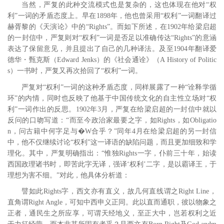
当然，严复的此种交流模式也是复杂的，这也体现在他对“权
利”一词的矛盾态度上。早在1898年，他也曾采用“权利”一词翻译过
赫胥黎的《天演论》中的“Rights”。而如下所述，在1902年给梁启超
的一封信中，严复则对“权利”一词是否足以准确传达“Rights”的意涵
表达了保留意见，并且提出了自己的几种译法。
及至1904年翻译爱
德华・甄克斯（Edward Jenks）的《社会通诠》（A History of Politic
s）一书时，严复又再次拾回了“权利”一词。
严复对“权利”一词的这种矛盾态度，同样展露了一种“诠释学循
环”的内情，同时也反映了他基于中国传统文化的自主性立场对“权
利”一词作出的反思。1902年3月，严复在给梁启超的一封信中就以
反问的口吻写道：“而至今政治家最要之字，如Rights，如Obligatio
n，问古籍中何字足与�W合乎？”
同年4月在给梁启超的另一封信
中，他不仅继续讨论“权利”这一译语的缺陷问题，而且更加细致和学
理化。其中，严复明确指出：“惟独Rights一字，仆前三十年，始读
西国政理诸书时，即苦此字无译，强译‘权利’二字，是以霸译王，于
理想为害不细。”
对此，他具体分析道：
譬如此Rights字，西文亦有直义，故几何直线谓之Right Line，
直角谓Right Angle，可知中西申义正同。此以直而通职，彼以物象之
正者，通民生之所应享，可谓天经地义，至正大中，岂若权利之近