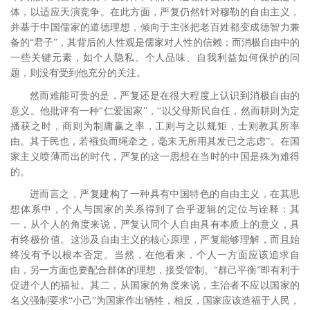
体，以适应天演竞争。在此方面，严复仍然针对穆勒的自由主义，
并基于中国儒家的道德理想，倾向于主张把老百姓都变成德智力兼
备的“君子”，其背后的人性观是儒家对人性的信赖；而消极自由中的
一些关键元素，如个人隐私、个人品味、自我利益如何保护的问
题，则没有受到他充分的关注。
然而难能可贵的是，严复还是在很大程度上认识到消极自由的
意义。他批评有一种“仁爱国家”，“以父母斯民自任，然而耕则为定
播获之时，商则为制庸赢之率，工则与之以规矩，士则教其所率
由。其于民也，若襁负而绳牵之，毫末无所用其发已之志虑”。
在国
家主义喷薄而出的时代，严复的这一思想在当时的中国是殊为难得
的。
进而言之，严复建构了一种具有中国特色的自由主义，在其思
想体系中，个人与国家的关系得到了合乎逻辑的定位与诠释：其
一，从个人的角度来说，严复认同个人自由具有本质上的意义，具
有终极价值。这涉及自由主义的核心原理，严复能够理解，而且始
终没有予以根本否定。当然，在他看来，个人一方面应该追求自
由，另一方面也要配合群体的理想，接受管制。“群己平衡”即有利于
促进个人的福祉。其二，从国家的角度来说，主治者不应以国家的
名义强制要求“小己”为国家作出牺牲，相反，国家应该造福于人民，