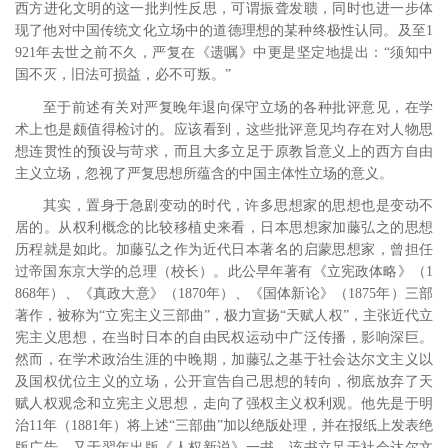
西方进化文明的这一批判性反思，可谓振聋发聩，同时也进一步体
现了他对中国传统文化立场中的道德理想的某种终极性认同。及至1
921年去世之前不久，严复在《遗嘱》中更是坚定地提出：“须知中
国不灭，旧法可损益，必不可叛。”
至于前述有关对严复晚年退向保守立场的各种批评意见，在学
术上也是颇值得检讨的。应该看到，这些批评意见均存在对人物思
想连贯性的预设与苛求，而且大多立足于原教旨意义上的西方自由
主义立场，忽视了严复思想所蕴含的中国主体性立场的意义。
其实，置身于急剧变动的时代，许多思想家的思想也是变动不
居的。从权利概念的比较移植史来看，日本思想家加藤弘之的思想
历程就是如此。加藤弘之作为近代日本著名的启蒙思想家，曾担任
过帝国东京大学的总理（校长）。此公早年著有《立宪政体略》（1
868年）、《真政大意》（1870年）、《国体新论》（1875年）三部
著作，被称为“立宪主义三部曲”，极力宣扬“天赋人权”，主张近代立
宪主义思想，在当时日本的自由民权运动中广泛传播，影响深巨。
然而，在学术政治生涯的中晚期，加藤弘之基于社会达尔文主义以
及国权优位主义的立场，公开宣告自己思想的转向，彻底放弃了天
赋人权观念和立宪主义思想，走向了强权主义权利观。
他先是于明
治11年（1881年）将上述“三部曲”加以绝版处理，并在报纸上发表绝
版广告，又于翌年出版《人权新说》一书。该书立足于社会达尔文