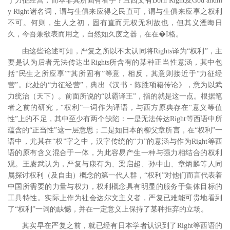
于力征经营，而本非其所固有者乎？且西文有Born Right及God andm
y Right诸名词，谓与生俱来应得之民直可，谓与生俱来应享之权利
不可。何则，生人之初，固有直而无权无利故也，但其义湮晦日
久，今吾兼欲表而用之，自然如久庋之器，在在�I格。
由这些论述可知，严复之所以不太认同将Rights译为“权利”，主
要是认为后者无法传达出Rights所含有的某种正当性意涵，其中包
括“民生之所应享”“其所固有”等意，相反，其意则接近于“力征经
营”。此处的“力征经营”，典出《汉书・陈胜项籍传论》，意为以武
力统治（天下）。前面所说的“以霸译王”，指的就是这一点。根据笔
者之前的研究，“权利”一词作为译语，与西方原典存在“意义等值
性”上的不足，其中至少有两个缺陷：一是无法传达Right等西语中所
蕴含的“正当性”这一层意思；二是如日本的柳父章所言，在“权利”一
语中，尤其在“权”字之中，汉字传统的“力”的意涵与作为Right等西
语的原有含义混合于一体，
为此容易产生一种与强力相结合的权利
观。
王赓武认为，严复与康有为、梁启超、孙中山、章炳麟等人同
属探讨权利（及自由）概念的第一代人群，“权利”对他们而言代表着
中国所需要的力量与权力，权利概念具有明显的服务于集体目标的
工具特性。
实际上作为社会达尔文主义者，严复已难能可贵地看到
了“权利”一词的缺憾，并在一定意义上保持了某种拒弃的立场。
其实早在严复之前，就已经有日本学者认识到了Right等西语的