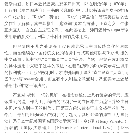
复杂内涵。如日本近代启蒙思想家津田真一郎在明治9年（1876年）
刊行的《泰西国法论》一书的《凡例》中，以此书译者的身份对“Dr
oit”（法语）、“Right”（英语）、“Regt”（荷兰语）等该类西语的含
义作出了解释，其中即指出：这些词“原本含有基于正直之义，伸张
正大直方、自立自主之理之意”。在此基础上，津田还针对Right等该
类用语的多义性，列举了十种不同的具体用法。
但严复的不凡之处则在于没有就此承认中国传统文化的局限
性，而是继续在中国传统文化的语境中寻找其他可以与Right对接的
中文译词，其中包括“直”“民直”“天直”等语。
当然，严复在权利概念
的具体运用中采取了这样的做法：在穆勒所称的Right表示与生俱来
的权利或不可让渡的权利时，才特别倾向于译为“直”“民直”“天直”;
而
当Right与Interest合用，而且有个人利益之意涵时，严复实际上还是
采用“权利”这一译法的。
严复对“权利”一词的见解，在概念移植史上具有复杂的背景。应
该看到的是，作为Right译语的“权利”一词在日本广为流行并经由日
本再次输入到中国的时代，正是西方的法律实证主义盛行的时代。
然而，最初将Right译为“权利”的丁韪良，其所翻译的原书《万国公
法》乃是19世纪美国著名国际法学家亨利・�{顿（Henry Wheaton）
所著的《国际法原理》（Elements of International Law）（1836