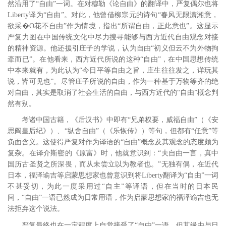
然沿用了“自由”一词。在对穆勒《论自由》的翻译中，严复偶尔也将
Liberty译为“自由”。对此，他曾借柳宗元的诗句“春风无限潇湘意，
欲采�O花不自由”作为情境，指出“所谓自由，正此意也”。
这显示
严复力图在中国传统文化中尽力搜寻能够与西方近代自由观念对接
的精神资源。他还援引庄子的学说，认为自由“初义但云不为外物拘
牵而已”。
在他看来，西方近代所说的这种“自由”，在中国思想传统
中本来就有，为此认为“今日平等自由之旨，庄生往往发之，详玩其
说，皆可见也”。
尽管庄子所说的自由，作为一种基于万物等齐的绝
对自由，其实是取消了社会生活的自由，与西方近代的“自由”概念判
然有别。
考诸中国古籍，《后汉书》中即有“兄弟权要，威福自由”（《安
思阎皇后纪》）、“纵舍自由”（《乐恢传》）等句，但都有“任意”等
负面含义。
这使得严复对作为译语的“自由”概念及其观念的态度颇为
复杂。在译介斯密的《原富》时，他就意识到：“夫自由一言，真中
国历古圣贤之所深畏，而从未尝立以为教者也。”
无独有偶，在近代
日本，福泽谕吉等启蒙思想家也曾意识到将Liberty翻译为“自由”一词
不甚妥切，为此一度采用过“自主”等译语，但在当时的日本民
间，“自由”一语已然成为日常用语，作为启蒙思想家的福泽谕吉也无
法拒弃这个说法。
严复最终也在一定程度上自觉接受了“自由”一语。但其缘由与日