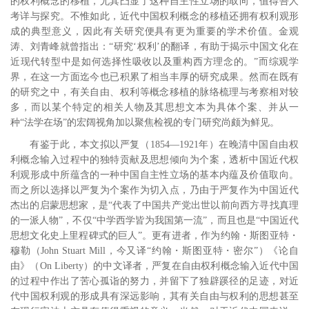
的权利概念的移植，尤其凸显了这种自主性立场的取向，值得吾人
考详与探究。不惟如此，近代中国权利概念的移植还拥有权利观形
成的典型意义，因此有关研究便具有更为重要的学术价值。金观
涛、刘青峰就曾指出：“研究‘权利’的翻译，有助于揭示中国文化在
近现代转型中是如何选择性吸收以及重构西方理念的。”
而综观学
界，在这一方面迄今也已积累了相当丰厚的研究成果。然而在既有
的研究之中，有关自由、权利等概念移植的脉络梳理与考察相对较
多，而以某个特定的相关人物及其思想文本为具体个案、并从一
种“法学在场”的宏阔视角加以聚焦检视的专门研究尚颇为鲜见。
有鉴于此，本文拟以严复（1854―1921年）在晚清中国自由权
利概念输入过程中的独特贡献及思想倾向为个案，透析中国近代权
利观形成中所蕴含的一种中国自主性立场的基本内蕴及价值取向。
而之所以选择以严复为个案作为切入点，乃由于严复作为中国近代
杰出的启蒙思想家，是“代表了中国共产党出世以前向西方寻找真理
的一派人物”，
不仅“中学西学皆为我国第一流”，
而且也是“中国近代
思想文化史上里程碑式的巨人”。
更有进者，作为约翰・斯图亚特・
穆勒（John Stuart Mill，今又译“约翰・斯图亚特・密尔”）《论自
由》（On Liberty）的中文译者，严复在自由权利概念输入近代中国
的过程中作出了苦心孤诣的努力，并留下了独辟蹊径的足迹，对近
代中国权利观的形成具有深远影响，其有关自由与权利的思想甚至