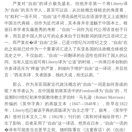
严复对“自由”的译介极负盛名。但他并非第一个将Liberty译
为“自由”的东方学人，甚至可以说，从比较概念移植史的角度看，
与“权利”一语不同，“自由”这个用语虽然可以在语源学意义上追溯到
中国古代典籍，
但作为近代译词，其本身并非滥觞于中国本土。根
据日本学者实藤惠秀的考察，“自由”一词作为近代公用语首创于日
本，而且是中国人所认可的众多来自于日制新词的现代汉语词汇之
一。
而严复在�译“自由”之际，已是19世纪与20世纪之交，“自由”在
此之前就已经作为一个重要词汇进入了东亚各国的法政概念移植交
流史之中。不仅如此，“自由”一词翻译的合适性也得到了国人的认
同。当有人提出或可将Liberty译为“公道”的时候，一向将日本创制的
许多译语斥为“稗贩”的严复，则倾向于维护“自由”这一译词，并且坦
言：“西名东译，失者固多，独此天成，殆无以易。”
那么，作为东亚国家近代政法概念的“自由”一词是如何形成的
呢？有学者认为，在中国最初将英语中的Freedom译为“自由”的，可
追溯到19世纪初来华新教传教士罗伯特・马礼逊（Robert Morrison）
所编的《英华字典》的再版文本（1847―1848年），而早在1822
年，Liberty也已被该字典的原版译为“自主之理”了。
据考，《英华字
典》曾对日本文久二年（1862年）刊行的《英和对译袖珍辞书》产
生了影响，后者采用了“自由”这一译语。
然而在日本，“自由”一语的
�译有可能发生在更早之前。穗积陈重在《法窗夜话》的《自由》