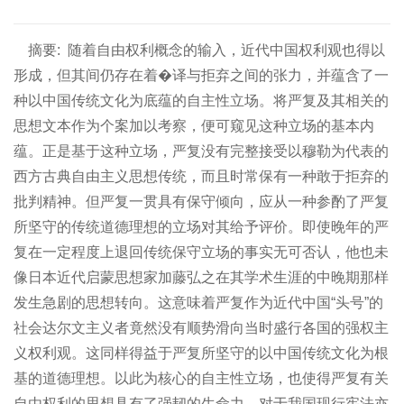
摘要:
随着自由权利概念的输入，近代中国权利观也得以
形成，但其间仍存在着�译与拒弃之间的张力，并蕴含了一
种以中国传统文化为底蕴的自主性立场。将严复及其相关的
思想文本作为个案加以考察，便可窥见这种立场的基本内
蕴。正是基于这种立场，严复没有完整接受以穆勒为代表的
西方古典自由主义思想传统，而且时常保有一种敢于拒弃的
批判精神。但严复一贯具有保守倾向，应从一种参酌了严复
所坚守的传统道德理想的立场对其给予评价。即使晚年的严
复在一定程度上退回传统保守立场的事实无可否认，他也未
像日本近代启蒙思想家加藤弘之在其学术生涯的中晚期那样
发生急剧的思想转向。这意味着严复作为近代中国“头号”的
社会达尔文主义者竟然没有顺势滑向当时盛行各国的强权主
义权利观。这同样得益于严复所坚守的以中国传统文化为根
基的道德理想。以此为核心的自主性立场，也使得严复有关
自由权利的思想具有了强韧的生命力，对于我国现行宪法亦