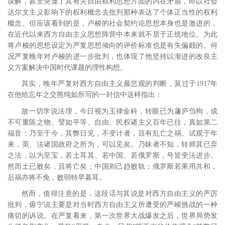
误解，甚至突显了其有关自由权利思想方面的内在矛盾，即以社会
达尔文主义影响下的权利概念去批判那种表达了个体正当性的权利
概念。
但应该看到的是，卢梭的社会契约论思想本身也是激进的，
在近代以来西方自由主义思想阵营中本来就不居于正统地位。
为此
将卢梭的思想设定为严复思想倾向的评价标准也是有失偏颇的。何
况严复晚年对卢梭的进一步批判，也体现了他坚持以渐进的改良主
义方案解决中国时代课题的理性构想。
其实，晚年严复对西方自由主义最悲观的判断，莫过于1917年
在他给忘年之交熊纯如所写的一封信中这样指出：
故一切学说法理，今日视为玉律金科，转眼已为蘧庐刍狗，成
不可重陈之物。譬如平等、自由、民权诸主义百年已往，真如第二
福音；乃至于今，其弊日见，不变计者，且有乱亡之祸。试观于年
来，英、法诸国政府之所为，可以见矣。乃昧者不知，转师其已弃
之法，以为至宝，若土耳其、若中国、若俄罗斯，号皆变法进步。
然而土已败矣，且将亡矣；中国则己趋败轨；俄罗斯若果用共和，
后祸亦将不免，败弱特早暮耳。
然而，值得注意的是，这段话与其说是对西方自由主义的严厉
批判，毋宁说主要是对当时西方自由主义所遭受的严峻挑战的一种
痛切的诉说。在严复看来，第一次世界大战爆发之后，世界局势发