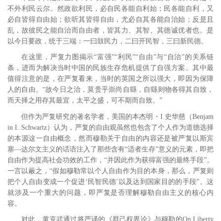
不外利民云尔。然政欲利民，必自民各能自利始；民各能自利，又
必自皆得自由始；欲听其皆得自由，尤必自其各能自治始；反是且
乱，故彼民之能自治而自由者，皆其力、其智、其德诚优者也。是
以今日要政，统于三端：一曰鼓民力，二曰开民智，三曰新民德。
在这里，严复力图揭示“富强”“利民”“自由”与“自治”的关系链
条，进而为解决当时中国的民族生存危机提供了自强方案。其中最
值得注意的是，在严复看来，当时的英国之所以强大，即因为保障
人的自由。“故今日之治，莫贵乎崇尚自繇，自繇则物各得其自致，
而天择之用存其最宜，太平之盛，可不期而自致。”
但作为严复研究的著名学者，美国的本杰明・I.史华慈（Benjam
in I. Schwartz）认为，严复的自由观虽然也包含了个人作为道德选择
的本源这一自由概念，
然而穆勒关于自由的内容还是被严复以斯宾
塞―达尔文主义的话语注入了那些含有“适者生存”意义的元素，即把
自由作为提高社会功效的工作，“并因此作为获得富强的最终手段”。
一言以蔽之，“假如穆勒常以个人自由作为目的本身，那么，严复则
把个人自由变成一个促进‘民智民德’以及达到国家目的的手段”。
这
就涉及一个重大的问题，即严复是否理解穆勒自由主义的核心内
容。
对此，黄克武通过将严译的《群己权界论》与穆勒的On Liberty