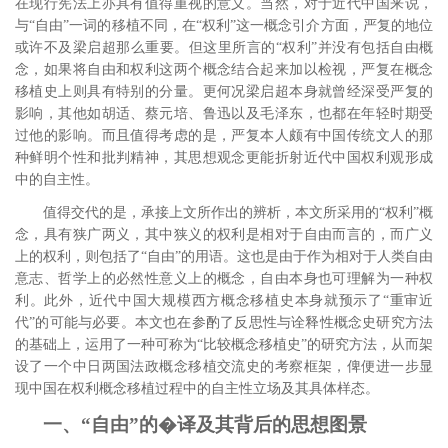
在现行宪法上亦具有值得重视的意义。
当然，对于近代中国来说，
与“自由”一词的移植不同，在“权利”这一概念引介方面，严复的地位
或许不及梁启超那么重要。
但这里所言的“权利”并没有包括自由概
念，如果将自由和权利这两个概念结合起来加以检视，严复在概念
移植史上则具有特别的分量。更何况梁启超本身就曾经深受严复的
影响，其他如胡适、蔡元培、鲁迅以及毛泽东，也都在年轻时期受
过他的影响。
而且值得考虑的是，严复本人颇有中国传统文人的那
种鲜明个性和批判精神，其思想观念更能折射近代中国权利观形成
中的自主性。
值得交代的是，承接上文所作出的辨析，本文所采用的“权利”概
念，具有狭广两义，其中狭义的权利是相对于自由而言的，而广义
上的权利，则包括了“自由”的用语。这也是由于作为相对于人类自由
意志、哲学上的必然性意义上的概念，自由本身也可理解为一种权
利。此外，近代中国大规模西方概念移植史本身就预示了“重审近
代”的可能与必要。本文也在参酌了反思性与诠释性概念史研究方法
的基础上，运用了一种可称为“比较概念移植史”的研究方法，从而架
设了一个中日两国法政概念移植交流史的考察框架，
俾便进一步显
现中国在权利概念移植过程中的自主性立场及其具体样态。
一、“自由”的�译及其背后的思想图景