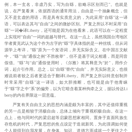
例，本一玄名，非虚乃实，写为自繇，欲略示区别而已”。
也就是
说，在严复看来，依据西语的通常用法，自由是一个抽象概念，但
又不是玄虚的用语，而是具有实质意义的，为此采用“自繇”这一译
语，可以表达其与“自由”之间的微妙区别。严复之所以不时采用“自
繇”一词�译Liberty，还可能是因为在他看来，此语可以在一定程度
上实现对“自由”一词的超越与替代。在这一点上，虽然我国台湾地区
学者黄克武认为这个作为古字的“繇”字具体指的是一种丝线，
但从词
源学上考详，“繇”原为一个发语词，
并无实际含义。在中国古文献
中，“繇”“由”通假之例“不胜枚举”，
但不是基于词义相通，而是同音
假借。“繇”与“由”通假使用时，《尔雅》将其释意为“於”，用作介
词，起介引作用。
总之，以“自繇”替代“自由”，并无实际意义，也很
难说前者较之后者更适合于翻译Liberty。而严复之所以特意创制并
时常采用“自繇”这一译语，如大胆推断，也可能是由于他青睐
于“繇”字之中“系”的偏旁，以为它暗含着某种拘牵之义，据以传达Li
berty的内在界限这一层意蕴。
严复有关自由主义的思想内涵是颇为丰富的，其中还值得重视
的另一点是相较于消极自由，总体上倾向于重视积极自由。
在这一
点上，他与同时代的梁启超等启蒙思想家相同。置身于直面民族生
存危机的时代，严复思想的焦点设定于造就新民，为此强调如何使
个人能得到自我发展，在身体、知识、道德方面成就一个更佳之个