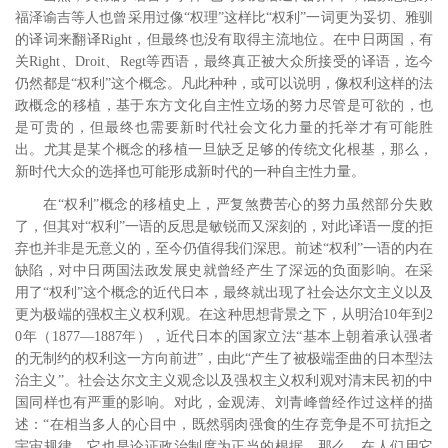
福泽谕吉等人也曾采用过像“权理”这样比“权利”一词更为妥切、雅驯
的译词来翻译Right，但最终也没有取得主流地位。
在中日两国，有
关Right、Droit、Regt等西语，最终真正被大众所接受的译语，迄今
仍然都是“权利”这个概念。凡此种种，或可以说明，像权利这样的法
政概念的移植，基于东方文化自主性立场的努力尽管是可欲的，也
是可贵的，但最终也需要新时代社会文化力量的托举才有可能胜
出。尤其是某个概念的移植一旦缺乏足够的传统文化根基，那么，
新时代大众的选择也可能形成新时代的一种自主性力量。
在“权利”概念的移植史上，严复煞费苦心的努力虽然部分失败
了，但其对“权利”一语的反思是敏锐而又深刻的，对此译语一度的拒
弃也并非是无意义的，至今仍值得我们深思。前述“权利”一语的内在
缺陷，对中日两国法政发展史就曾经产生了深远的负面影响。在采
用了“权利”这个概念的近代日本，最终就出现了社会达尔文主义以及
更为极端的强权主义权利观。在这种思想背景之下，从明治10年到2
0年（1877―1887年），近代日本的国家立法“基本上朝着承认强者
的无制约的权利这一方向前进”，由此“产生了被极端歪曲的日本型法
治主义”。
社会达尔文主义观念以及强权主义权利观对清末民初的中
国同样也有严重的影响。对此，金观涛、刘青峰曾经作过这样的描
述：“在相当多人的心目中，既然弱肉强食的生存竞争是不可抗拒之
宇宙规律，它也是论证政治制度为正当的根据，那么，在人们用它