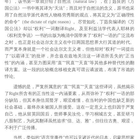
年），该书第一章就介绍了自然法（natural law），在丁韪良的《万
国公法》一书中将其译为“天法”；而且对于自然法的含义，原书也采
用了自然法学派代表性人物格劳秀斯的观点，将其定义为“正确理性
的命令”（the dictate of right reason）。
尽管如此，丁韪良编译的《万
国公法》却以“权利”一词翻译Right。及至利益法学代表人耶林的
《权利竞争说》一书的出版为晚清中国带来了“权利”一语的广泛流布
之时，也正是社会达尔文主义在中日两国思想界大行其道的时代。
而严复本身就是一个社会达尔文主义者，
但他却对“权利”一词提出
了“以霸译王”的批评，并念兹在兹地关注这一译语所丢失的“正当
性”的内涵，甚至力图采用“直”“民直”“天直”等其他多种替代性的翻
译方案。这一段的比较概念移植史真可谓云谲波诡，布满了吊诡的
悖论。
遗憾的是，严复所属意的“直”“民直”“天直”这些译词，虽然揭示
了Right所含有的正当性这一内涵要素，从而弥补了“权利”一语的部
分缺陷，但其本身佶屈聱牙，艰涩难懂，在当时的中国也缺乏新的
社会基础，最终亦未被国人所接受。这在一定意义上也归因于严复
自己，他从留英回国后，曾师事吴汝伦，学习桐城古文，甚至研习
八股制艺，
为此其翻译虽然追求“信、达、雅”，但往往古奥、艰涩，
不利于广泛传播。
当然，类似的“语言学事件”也可以见诸近代的日本，启蒙思想家