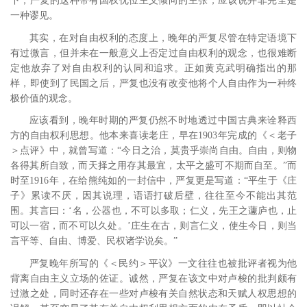
下，严复的这种带有国权优位主义倾向的主张，应该说并非完全是
一种谬见。
其实，在对自由权利的态度上，晚年的严复尽管在特定语境下
有过微言，但并未在一般意义上否定过自由权利的观念，也很难断
定他放弃了对自由权利的认同和追求。正如黄克武明确指出的那
样，即使到了民国之后，严复也没有改变他将个人自由作为一种终
极价值的观念。
应该看到，晚年时期的严复仍然不时地透过中国古典来诠释西
方的自由权利思想。他本来喜读老庄，早在1903年完成的《＜老子
＞点评》中，就曾写道：“今日之治，莫贵乎崇尚自由。自由，则物
各得其所自致，而天择之用存其最宜，太平之盛可不期而自至。”
而
时至1916年，在给熊纯如的一封信中，严复更是写道：“平生于《庄
子》累读不厌，因其说理，语语打破后壁，往往至今不能出其范
围。其言曰：‘名，公器也，不可以多取；仁义，先王之蘧庐也，止
可以一宿，而不可以久处。’庄生在古，则言仁义，使生今日，则当
言平等、自由、博爱、民权诸学说矣。”
严复晚年所写的《＜民约＞平议》一文往往也被批评者视为他
背离自由主义立场的佐证。诚然，严复在该文中对卢梭的批判颇有
过激之处，同时还存在一些对卢梭有关自然状态和天赋人权思想的