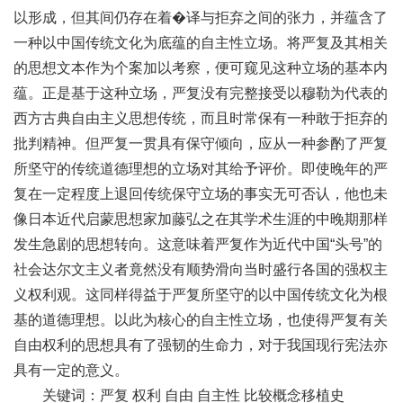
以形成，但其间仍存在着�译与拒弃之间的张力，并蕴含了
一种以中国传统文化为底蕴的自主性立场。将严复及其相关
的思想文本作为个案加以考察，便可窥见这种立场的基本内
蕴。正是基于这种立场，严复没有完整接受以穆勒为代表的
西方古典自由主义思想传统，而且时常保有一种敢于拒弃的
批判精神。但严复一贯具有保守倾向，应从一种参酌了严复
所坚守的传统道德理想的立场对其给予评价。即使晚年的严
复在一定程度上退回传统保守立场的事实无可否认，他也未
像日本近代启蒙思想家加藤弘之在其学术生涯的中晚期那样
发生急剧的思想转向。这意味着严复作为近代中国“头号”的
社会达尔文主义者竟然没有顺势滑向当时盛行各国的强权主
义权利观。这同样得益于严复所坚守的以中国传统文化为根
基的道德理想。以此为核心的自主性立场，也使得严复有关
自由权利的思想具有了强韧的生命力，对于我国现行宪法亦
具有一定的意义。
关键词：严复 权利 自由 自主性 比较概念移植史