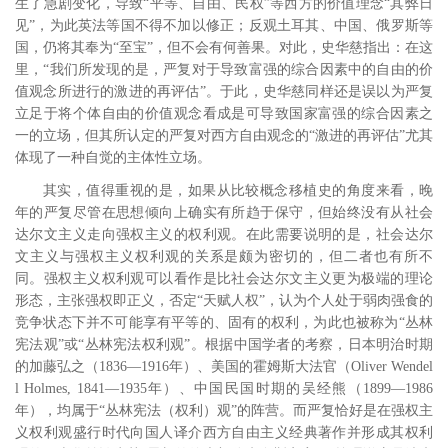
生了急剧变化，导致“平等、自由、民权”等西方的价值理念“其弊日
见”，为此英法等国不得不加以修正；反观土耳其、中国、俄罗斯等
国，仍将其奉为“至宝”，但不会有何善果。对此，史华慈指出：在这
里，“我们所发现的是，严复对于导致富强的综合因素中的自由的价
值观念所进行的激进的再评估”。
于此，史华慈同样还是误以为严复
立足于将个体自由的价值观念看成是可导致国家富强的综合因素之
一的立场，但其所认定的严复对西方自由观念的“激进的再评估”尤其
体现了一种自觉的主体性立场。
其实，值得重视的是，如果从比较概念移植史的角度来看，晚
年的严复尽管在思想倾向上确实有所趋于保守，但始终没有从社会
达尔文主义走向强权主义的权利观。在此需要说明的是，社会达尔
文主义与强权主义权利观的关系是颇为密切的，但二者也有所不
同。强权主义权利观可以看作是比社会达尔文主义更为极端的理论
形态，主张强权即正义，否定“天赋人权”，认为个人处于弱肉强食的
竞争状态下并不可能享有平等的、固有的权利，为此也被称为“丛林
宪法观”或“丛林宪法权利观”。
根据中国学者的考察，日本明治时期
的加藤弘之（1836―1916年）、美国的霍姆斯大法官（Oliver Wendel
l Holmes, 1841―1935年）、中国民国时期的吴经熊（1899―1986
年），均属于“丛林宪法（权利）观”的阵营。
而严复恰好是在强权主
义权利观盛行时代向国人译介西方自由主义经典著作并形成其权利