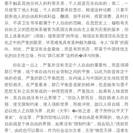
要不触及其他任何人的利害关系，个人就是完全自由的；第二，一
旦侵害了他人利益，个人则需要承担责任。根据这种论断，只要不
损害他人的自由权利或利益，酗酒、游手好闲、挥霍浪费、及时行
乐、不讲卫生等等都属于个人自由的范畴。在思想史上，穆勒有关
自由主义的思想体系被誉为英国古典自由主义最为完善的版本，
但
其上述著名的“（排除）侵害原理”的学说，映现在长期浸淫在东亚文
化之中的严复的眼里，毕竟难免具有某种颇为极端、令人“深畏”的面
向。对此，严复没有全盘吸收，而是有所拒弃，即基于中国传统文
化的自主性立场，作出“群己权界”这样的�译与转换。
但在这一点上，严复并没有否定个人自由的重要性，而是强调
群己平衡，或个体自由与社会管制之间的平衡，以此为前提肯定个
体的价值。严复的群己平衡思想，在内涵上与中国的文化传统背景
密切相关。在严复看来，群己平衡是道家的精神，也是杨朱与墨子
思想互补之后所形成的一种理想境界。
严复指出，如果有人独居世
外，其自由就没有什么界限了，“但自入群而后，我自繇者人亦自
繇，使无限制约束，便入强权世界，而相冲突。故曰人得自繇，而
必以他人之自繇为界，此则《大学》�e矩之道，君子所恃以平天下
者矣”。
在这里，严复剀切地认识到，个体自由是有界限的，他人的
自由就是个体自由的界限，如果没有“限制约束”，就会陷入“强权世
界”。由此也可以看出，作为社会达尔文者，主张“物竞天择，适者生