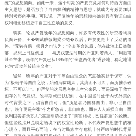
统”的思想倾向。如此一来，这个时期的严复究竟如何对待西方自由
主义思想，是否放弃了自由权利的精神与思想，就成为有必要加以
特别考察的事项。可以说，严复晚年的思想倾向确实具有验证自由
权利概念移植史中自主性立场的意义。
确实，论及严复晚年的思想倾向，许多有代表性的研究者均持
负面评价。王�蛑赋觯骸靶梁ジ锩�以后，严复更走上了反动的道
路。”
无独有偶，熊月之也认为：“辛亥革命以后，他在政治上日益堕
落，思想上日益倒退……与戊戌变法时期的严复判若两人。”
周振甫
甚至主张，晚年的严复已从1895年的“全盘西化者”逐步地、稳定地退
化为“反动的传统主义者”。
诚然，晚年的严复对于平等自由理念的态度确实趋于保守，认
为“极端平等自由之说，殆如海啸飓风，其势固不可久，而所摧杀破
坏，不可亿计”。
但严复的这层思考并非空穴来风，而是深植于救亡
图存的时代意识。他早期就已认识到，在中国当时处于内忧外患的
时代背景之下，倡言自由可，但“所急者乃国群自由，非小己自由
也”。
晚年更是主张“今之所急者，非自由也，而在人人减损自由，而
以利国善群为职志”;
甚至明确提出了“两害相权，己轻群重”的论断。
但这些说法只是特定语境下的权宜性论断，不代表严复思想中的核
心观点，而且平心而论，在当时民族生存危机十分严峻的时代背景