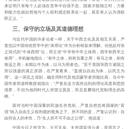
来证明只有每个人必须在竞争中自强不息、国家才能独立时，力量
和能力也就自然地与个人权利观念联系在一起，甚至有人认为强权
即正义。”
三、保守的立场及其道德理想
与近代中国的许多论者一样，关于中西文化及其相互关系，严
复也以中国传统哲学中的“体用论”作为分析框架来理解。但他反对张
之洞式的“中体西用”论，而主张“中学有中学之体用，西学有西学之
体用”，并机敏地指出：“有牛之体，则有负重之用；有马之体，则有
致远之用；未闻以牛为体，以马为用者也。”
至于英国等西方诸国之
所以强盛的真正原因，在严复看来，“盖彼以自由为体，以民主为
用”。
这一洞见之深刻，确非同时代其他启蒙学者所能比肩。当今中
国学者郭道晖教授就指出：“严复在这方面所达到的理论高度和思想
境界，不但为他同时代人所望尘莫及，而且直攀现代宪制理念的高
峰。”
面对当时中国深重的民族生存危机，严复自然也将国家的“富
强”纳入自由主义权利观的视角之下。所不同的是，严复认识到：自
由符合人的本性，乃“生人所不可不由之公理”。
他说道：
中国今日之所宜为，大可见矣。夫所谓富强云者，质而言之，