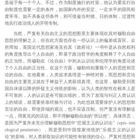
造福于每一个个人。不过，作为制度施行的对策，他认为要实行自
由制度也需要一定的条件，如国家内外的安定、一定水平的国民程
度等等。如不具备这些条件，则可借鉴当时德、日的体制，过渡性
地实行政治强人的开明专制。
当然，严复有关自由主义的思想图景主要体现在其对穆勒自由
思想的理解之上，但在此方面也存在一些认识上的偏差或盲区。众
所周知，英国近代思想家洛克在其《政府论》一书中是从自然权利
的角度推导出个人自由的，即基于政治哲学的角度阐释了个人自由
的正当性。而穆勒在《论自由》中则从认识论和伦理学的角度论述
了个人自由的正当性。在这个方面，穆勒特别重视个人的思想和言
论的自由。在他看来，人类追求真理是一种绝对善，而思想和言论
自由的主要意义就在于裨益于人类获得真理。在这里，穆勒受到英
国自休谟以降的怀疑主义传统的影响，认为人类的智性在根本上是
不可靠的，人的认识是有可能出错的，而为了发现与纠正人类认识
上的错误，就需要依靠经验与讨论，为此也就需要保护人的思想和
言论的自由，即使异端的观点，也不应该压制。但严复没有理解这
一点，用黄克武的话说，即不理解穆勒自由的“所以然”。
具体而言，
是因为严复并未充分理解穆勒思想中“悲观主义的认识论”（epis- tem
ological pessimism），而是受到中国儒家传统的“乐观主义的认识
论”的影响，对人类获取知识的可能性有较强的信心。
严复对思想和