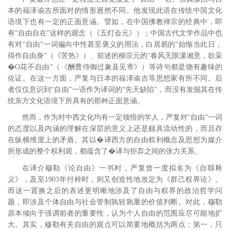
本的福泽谕吉所面对的情形迥然不同。他发现此语在传统中国文化
语境下也有一定的正面意涵。譬如，在中国佛教禅宗的经典中，即
有“自由自在”这样的观念（《五灯会元》）；中国古代文学作品中也
有对“自由”一词偏向中性甚至褒义的用法，白居易的“始惭当此日，
得作自由身”（《苦热》）、前述的柳宗元的“春风无限潇湘意，欲采
�O花不自由”（《酬曹侍御过象县见寄》）等诗句都是饶有趣味的
佐证。在这一方面，严复与日本的福泽谕吉等思想家有所不同。后
者仅仅意识到“自由”一语作为译词的“先天缺陷”，而没有发掘其在传
统东方文化语境下所具有的那种正面意涵。
然而，作为对中西文化均有一定领悟的学人，严复对“自由”一词
的态度以及内涵的理解在深层的意义上还是颇具流动性的，而且存
在纵横维度上的矛盾。其以�译西方的自由权利概念及思想为媒介
所形成的整个权利观，都蕴含了�译与拒弃之间的张力关系。
在译介穆勒《论自由》一书时，严复曾一度拟名为《自繇释
义》，及至1903年付梓时，则又创造性地改定为《群己权界论》。
而这一置换之后的表述更明晰地涉及了自由与权界的政治哲学问
题，即涉及个体自由与社会管制孰轻孰重的价值判断。对此，穆勒
原本倾向于强调前者的重要性，认为个人自由的范围应尽可能地扩
大。
其实，穆勒有关自由的观点可以简要地概括为两点：第一，只