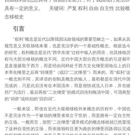
具有一定的意义。
关键词:
严复 权利 自由 自主性 比较概
念移植史
引言
“权利”概念是近代以降我国法政领域的重要范畴之一，如果从其
规范意义关联脉络来看，也是宪法学的一个基础性概念。
根据迄今
的研究，权利概念是近代“西学东渐”过程中输入的用语，但其移植历
程与大部分移植的概念不同。近代中国大部分西方概念的引进都不
是直接摄取于西方，而是经由同样处于西方文化继受国地位上的日
本率先继受之后再“转继受”（或曰“二次继受”）而来的。而“权利”这
一概念则不同，其译语的创制及概念的输入，最初都是在清代中国
完成的，只是此后没有在本国流布，而是很快就流入日本，并在彼
邦广为流行，最后再按“二次继受”的模式回传到晚清中国，可谓典型
的“词侨”或特别的“回归词”。
一般来说，即使在近代大规模移植外来概念的历程中，中国也
不是完全作为一个被动的继受者恭立于世的，而是拥有一定自主性
的立场。一般而言，按照“二次继受”通常模式的概念移植就已然显现
了这种自觉性的立场，
而依循独特且更为曲折的继受回路得以完成