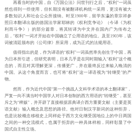
再看当时的中国，自《万国公法》问世刊行之后，“权利”一词虽
然也得到一些使用，但长期没有被翻译机构统一采用，更没有被大
多数知识人和社会公众所接纳。时至1900年，留学东瀛的章宗祥参
照日本翻译出版的德国法学家耶林的《权利竞争论》（今译《为权
利而斗争》）的部分篇章，将其转译为中文并在国内广为传布之
后，“权利”一词才开始在中国确立了公用语的地位。
及至1903年，该
词被清廷颁布的《公司律》所采用，成为正式的法规用语。
值得指出的是，作为译语的“权利”一词虽然率先创生于中国，再
为日本所引进，但研究表明，日本几乎是在同时期输入“权利”这个概
念的，而且对其理解更深，传播更广，并在最终反过来输入晚清的
中国。从这个角度而言，也可将“权利”这一译语视为“转继受”的产
物。
然而，作为近代中国“第一个挑战人文科学术语的本土翻译家”，
严复一向不满当时中国学人对日本创制的西方用语的“转继受”，甚至
斥之为“稗贩”，并开辟了直接根据原典译介西方重要文献（主要是英
语文献）输入概念及思想的路径。他对日制汉字新词的这种拒弃，
也是比较概念移植史上同样处于西方文化继受国地位上的中日两国
之间的一种交流模式，
也属于拒弃的一种具体样相，同样彰显了中
国式自主性立场。