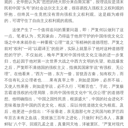
观的，史华慈认为其“思想的绝大部分来自斯宾塞”，
按理说应是清末
民初中国“头号”的社会达尔文主义者，很容易投入强权主义权利观的
怀抱，但终其一生竟然没有滑向强权主义权利观。这是颇为难得
的，可谓守住了自由主义权利观的底线。
这便产生了一个值得追问的重要问题，即：严复何以做到了这
一点。笔者认为，究其缘由，乃得益于他所守护的中国传统文化立
场之中本来就存在一种重视“公理”“道义”等精神的道德理想。严复之
前对“权利”一词“以霸译王”的批评，实际上就显示了他对这种道德理
想的守护。不仅如此，晚年严复对中国传统文化立场的进一步复
归，也起因于他对第一次世界大战之中西方文明的失望。欧战爆发
之后，严复即不满德国的强权主义，指摘其国家学说“有强权、无公
理”。
在他看来，“西方一德，东方一倭，皆犹吾古秦，知有权力，而
不信有礼义公理者也……果有真宰上帝，则如是国种，必所不福，
又使人性果善，则如是学说，必不久行，可断言也”。
于此，严复极
言霸道强权的伦理局限，崇尚中国传统文化中“礼仪公理”的道德理
想。他明确指出，“中国之国性民质，根源盛大”，中国的社会进化不
意味着放弃中国的历史文化，相反，应以传统道德文化为根底。
及
后，他更进一步指出：“不佞垂老，亲见脂那七年之民国与欧罗巴四
年亘古未有之血战，觉彼族三百年之进化，只做到‘利己杀人，寡廉
鲜耻’八个字。回观孔孟之道，真量同天地，泽被寰区。”
严复对现代