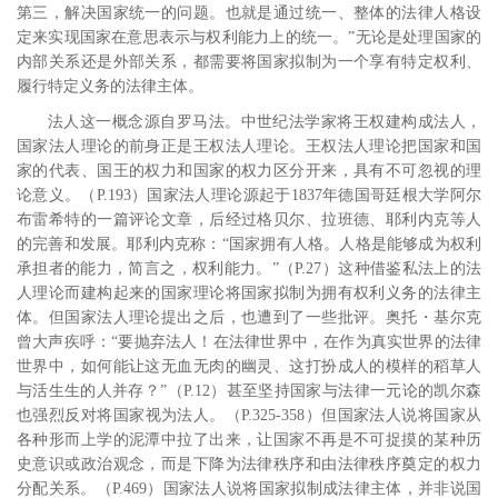
第三，解决国家统一的问题。也就是通过统一、整体的法律人格设
定来实现国家在意思表示与权利能力上的统一。”
无论是处理国家的
内部关系还是外部关系，都需要将国家拟制为一个享有特定权利、
履行特定义务的法律主体。
法人这一概念源自罗马法。中世纪法学家将王权建构成法人，
国家法人理论的前身正是王权法人理论。王权法人理论把国家和国
家的代表、国王的权力和国家的权力区分开来，具有不可忽视的理
论意义。
（
P.193
）国家法人理论源起于
1837
年德国哥廷根大学阿尔
布雷希特的一篇评论文章，后经过格贝尔、拉班德、耶利内克等人
的完善和发展。
耶利内克称：“国家拥有人格。人格是能够成为权利
承担者的能力，简言之，权利能力。”
（
P.27
）这种借鉴私法上的法
人理论而建构起来的国家理论将国家拟制为拥有权利义务的法律主
体。但国家法人理论提出之后，也遭到了一些批评。奥托・基尔克
曾大声疾呼：“要抛弃法人！在法律世界中，在作为真实世界的法律
世界中，如何能让这无血无肉的幽灵、这打扮成人的模样的稻草人
与活生生的人并存？”
（
P.12
）甚至坚持国家与法律一元论的凯尔森
也强烈反对将国家视为法人。
（
P.325-358
）但国家法人说将国家从
各种形而上学的泥潭中拉了出来，让国家不再是不可捉摸的某种历
史意识或政治观念，而是下降为法律秩序和由法律秩序奠定的权力
分配关系。
（
P.469
）国家法人说将国家拟制成法律主体，并非说国