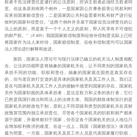
权者不负法律责任是通行的公法原则，控诉主权者必须经主权者同
意。但这条原则有两个例外，一是国家因公共事务损害公民权利时
应承担国家赔偿责任，二是国家因公共利益需要对私有财产进行征
收时的国家补偿责任。“这两个例外并非基于国家应负法律责任的公
法上的原则，而是基于一个个人主义的原则，即人民享有不可侵犯
的财产权。”
（
P.409
）我国国家赔偿制度和征收补偿制度实际上已经
将国家作为法人来对待，国家赔偿制度、征收补偿制度均可以国家
法人理论进行解释和改进。
第四，国家法人理论可与现行法律已确立的机关法人制度相配
合。公法的功能即是将抽象的国家机关化，让不同类别的国家机关
承担不同的功能、职权和责任。抽象的国家观念固然是真实存在
的，但与老百姓打交道的是具体的国家机关及其工作人员。我们正
是在与国家机关及其工作人员的接触中感受到国家的存在。国家机
关作为国家职能的具体承担者，是法定权力和义务的执行者，它们
已然是我国行政法和民法上的法律主体。我国的财政体制实行的是
国家机关的财政包干制，原则上不同层级和类型的国家机关在其财
政预算范围内独立承担责任。尽管各个国家机关的职权和财产都来
源于国家，并最终都归于国家，但否定各个国家机关的法人地位只
会增加权利救济的难度。在这一点上，我国《国家赔偿法》体现得
最为明显。一方面，国家机关及其工作人员是代表国家履行职权，