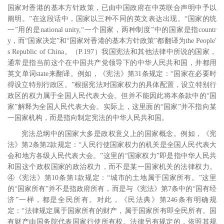
国家对香港的基本方针政策，已由中国政府在中英联合声明中予以
阐明。”在这段话中，国家以三种不同的英文表达出现。“国家的统
一”用的是
national unity,
“一个国家，两种制度”中的国家是指
countr
y
，而“国家决定”和“国家对香港的基本方针政策”都翻译为
the People
′
s Republic of China
。
（
P.197
）我国宪法和其他法律中所说的国家，
通常是指当前这个在中国共产党领导下的中华人民共和国，并都用
英文单词
state
来翻译。例如，《宪法》第
31
条规定：“国家在必要时
得设立特别行政区。”根据宪法对国家权力的具体配置，设立特别行
政区的权力属于全国人民代表大会。但并不能因此将本条款中的“国
家”解释为全国人民代表大会。实际上，这里面的“国家”并不指向某
一国家机构，而是指向制定宪法的中华人民共和国。
宪法总纲中的国家大多是政权意义上的国家概念。例如，《宪
法》第
2
条第
2
款规定：“人民行使国家权力的机关是全国人民代表大
会和地方各级人民代表大会。”这里的“国家权力”即是指中华人民共
和国这个政权国家的政治权力，而不是某一国家机关的法律权力。
④《宪法》第
10
条第
1
款规定：“城市的土地属于国家所有。”这里
的“国家所有”并不是指政府所有，而是与《宪法》第
7
条中的“国有经
济”一样，都是全民所有。对此，《民法典》第
246
条有明确规
定：“法律规定属于国家所有的财产，属于国家所有即全民所有。国
有财产由国务院代表国家行使所有权。法律另有规定的，依照其规