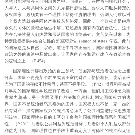
体就只能停留在人们的想象之中。问题在于，在世俗的现代社会，
人与人、人与共同体之间的关系都日趋理性。要求人们服从特定的
政权国家，必须要有一个理性上站得住脚的理由，否则人们难以对
一个权力造就的共同体产生服从和热爱。因此，一个政权光是继承
永久共同体的疆域还远远不够，它还必须拥有内在的合法性。这个
内在合法性是人们热爱和服从国家的道德基础。文艺复兴以来，为
特定政权提供内在合法性的是国家理性（
reason of state
）学说。此前
的国家总是从自然、宗教、道德中寻求正当性，国家理性将国家从
政治之外的束缚中释放出来，让国家的存在和运行建立在政治本身
的逻辑之上。
（
P.454
）
国家理性开辟出政治的自主领域，使国家与统治者在理念上相
分离。国家不再是某个君主或者王室的财产，恰恰相反，统治者应
当为了国家的存续不计荣辱，甚至不择手段。
（
P.42
）博丹和霍布斯
对早期的国家理性学说进行了改造，一方面，他们用主权概念为国
家权力奠基；另一方面又用自然法和自然权利划定国家权力的边
界。国家不是统治者恣意妄为的工具，国家权力也不是一家一姓的
私有财产，握有国家权力的统治者必须为了公共利益进行深思熟虑
的统治。国家理性在目的上区分了良善的国家理性和邪恶的国家理
性，
（
P.201
）前者以公共利益为统治目标，后者以个人利益或部分
利益为目标。国家理性也在手段上重新定义了有德性的统治和无德