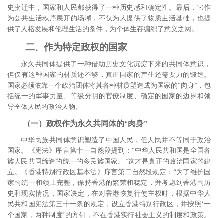
史变迁中，国家和人民都获得了一种历史感和确定性。最后，它作
为公共生活秩序展开的场域，不仅为人提供了物质生活基础，也提
供了人格发展和伦理生活的条件，为个体生存编织了意义之网。
二、作为特定政权的国家
永久共同体提供了一种借助历史文化沉淀下来的共同体意识，
但仅有这种国家的材质还不够，真正国家的产生还需要力的锻造。
国家必须依靠一个政治团体将其各种材质塑造成为国家的“肉身”，包
括统一的军事力量、等级分明的官僚制度、确定的国家的边界和领
导全体人民的政治人物。
（一）政权作为永久共同体的“肉身”
中华民族共同体意识塑造了中国人民，但人民并不等同于政治
国家。《宪法》序言第十一自然段提到：“中华人民共和国是全国各
族人民共同缔造的统一的多民族国家。”这才是真正的政治国家的建
立。《香港特别行政区基本法》序言第二自然段规定：“为了维护国
家的统一和领土完整，保持香港的繁荣和稳定，并考虑到香港的历
史和现实情况，国家决定，在对香港恢复行使主权时，根据中华人
民共和国宪法第三十一条的规定，设立香港特别行政区，并按照‘一
个国家，两种制度’的方针，不在香港实行社会主义的制度和政策。