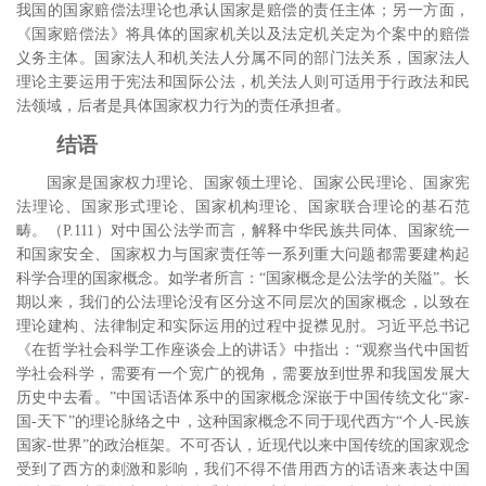
我国的国家赔偿法理论也承认国家是赔偿的责任主体；另一方面，
《国家赔偿法》将具体的国家机关以及法定机关定为个案中的赔偿
义务主体。国家法人和机关法人分属不同的部门法关系，国家法人
理论主要运用于宪法和国际公法，机关法人则可适用于行政法和民
法领域，后者是具体国家权力行为的责任承担者。
结语
国家是国家权力理论、国家领土理论、国家公民理论、国家宪
法理论、国家形式理论、国家机构理论、国家联合理论的基石范
畴。
（
P.111
）对中国公法学而言，解释中华民族共同体、国家统一
和国家安全、国家权力与国家责任等一系列重大问题都需要建构起
科学合理的国家概念。如学者所言：“国家概念是公法学的关隘”。
长
期以来，我们的公法理论没有区分这不同层次的国家概念，以致在
理论建构、法律制定和实际运用的过程中捉襟见肘。习近平总书记
《在哲学社会科学工作座谈会上的讲话》中指出：“观察当代中国哲
学社会科学，需要有一个宽广的视角，需要放到世界和我国发展大
历史中去看。”
中国话语体系中的国家概念深嵌于中国传统文化“家
-
国
-
天下”的理论脉络之中，这种国家概念不同于现代西方“个人
-
民族
国家
-
世界”的政治框架。不可否认，近现代以来中国传统的国家观念
受到了西方的刺激和影响，我们不得不借用西方的话语来表达中国