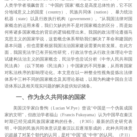
人类学学者项飙曾言：“中国的‘国家’概念是高度总体性的，它不区
分地域意义上的国度（
country
）、民族共同体（
nation
）、暴力统治
机器（
state
）以及行政执行机构（
government
）。”
从我国法律对国
家概念的运用来看，我们欠缺的并不是对国家概念的区分，而是如
何将诸多国家概念的背后的逻辑梳理出来。我国的政法理论遵循马
克思主义的国家学说，这套概念体系帮助我们解决了革命和建国的
基本问题，但也需要根据我国法治国家建设需要向前发展。在此方
面，我国宪法学已有开拓性研究，
行政法学也从行政主体理论中尝
试建构法治主义的国家概念，
民法学也尝试分析《中华人民共和国
民法典》（以下简称《民法典》）中国家的不同形象，从而将国家
对私法秩序的影响理论化。
本文意在以一种整全性视角提炼出法律
体系中三种不同的国家概念及其理论基础，以期为构建中国自主话
语体系以及相关现实问题的解决提供知识储备。
一、作为永久共同体的国家
美国汉学家白鲁恂（
Lucian W.Pye
）曾说“中国是一个伪装成国
家的文明”，
但政治学者福山（
Francis Fukuyama
）认为中国早在秦汉
时期已经完成民族国家建构的任务。
（
P.305
）最新的历史研究表
明，中国的民族共同体意识是秦汉以后逐渐形成的，此种共同体意
识超越了对某个朝代的认同，是对“中国”或“中华”的认同。
（
P.11
）