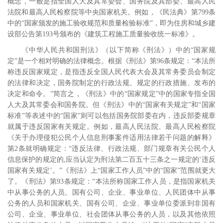
概念，一般是指全国人大及其常委会、国务院及其部委、最高人民
法院和最高人民检察院等中央国家机关。例如，《民法典》第
799
条
中的“国家颁发的施工验收规范和质量检验标准”，即为住房和城乡建
设部公告第
193
号颁布的《建筑工程施工质量验收统一标准》。
《中华人民共和国刑法》（以下简称《刑法》）中的“国家规
定”是一个相对明确的法律概念。根据《刑法》第
96
条规定：“本法所
称违反国家规定，是指违反全国人民代表大会及其常务委员会制定
的法律和决定，国务院制定的行政法规、规定的行政措施、发布的
决定和命令。”简言之，《刑法》中的“国家规定”中的国家专指全国
人大及其常委会和国务院。但《刑法》中的“国家有关规定”和“国家
标准”等表述中的“国家”则可以包括国务院部委在内，违反部委规章
就属于违反国家有关规定。例如，最高人民法院、最高人民检察院
《关于办理侵犯公民个人信息刑事案件适用法律若干问题的解释》
第
2
条就明确规定：“违反法律、行政法规、部门规章有关公民个人
信息保护的规定的
,
应当认定为刑法第二百五十三条之一规定的‘违反
国家有关规定’。”《刑法》上“国家工作人员”中的“国家”范围就更大
了。《刑法》第
93
条规定：“本法所称国家工作人员，是指国家机关
中从事公务的人员。国有公司、企业、事业单位、人民团体中从事
公务的人员和国家机关、国有公司、企业、事业单位委派到非国有
公司、企业、事业单位、社会团体从事公务的人员，以及其他依照