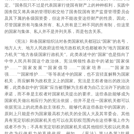
定。”国务院只不过是代表国家行使国有财产上的种种权利，实践中
国务院又将具体的管理职权交给了国务院国有资产监督管理委员会
及其下属的各级国资委，但这并不能改变这些财产的性质。因此，
尽管国家所有与集体所有、私人所有是三种不同的所有制，但这里
的国家与集体、私人并不是并列关系，而是包含关系。
《宪法》和各国家组织法对各类国家机关都冠以“国家”的名号，
地方人大、地方人民政府这些地方政权机关也都被称为“地方国家权
力机关”“地方各级国家行政机关”。此类表述中的“国家”也是指向了
中华人民共和国这个政治体。宪法纲领性条款中的诸如“国家保
护……”“国家发展”“国家倡导……”“国家培养……”“国家加
强……”“国家维护……”等等表述中的国家，也不宜径直解释为国家
机关，而应解释为政权意义上的国家。
宪法是主权者做出的政治决
断，此类条款中的“国家”应当被理解为主权者为自己立法许下的政治
承诺，而不单是主权者对国家机关提出的要求。这些条款能够成为
国家机关做出相应行为的宪法依据，但并不是任一国家机关都可以
依据宪法上的此类条款主张权力。能够代表这些条款中的国家的，
原则上只能是作为国家最高权力机关的全国人大及其常委会。其他
具有宪定职权的国家机关也可以在其职权范围内在这些事项上作为
或者不作为；不具有宪定职权的国家机关或其他组织无权以此类条
款作为行使权力的直接依据。例如，《宪法》第
14
条第
2
款规