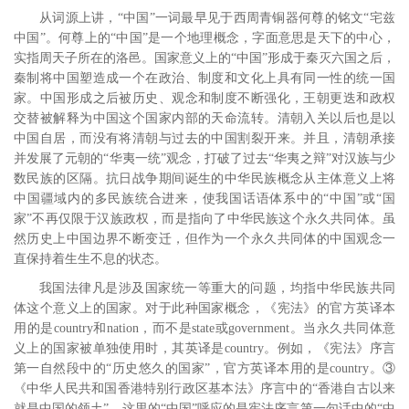
从词源上讲，“中国”一词最早见于西周青铜器何尊的铭文“宅兹
中国”。何尊上的“中国”是一个地理概念，字面意思是天下的中心，
实指周天子所在的洛邑。
国家意义上的“中国”形成于秦灭六国之后，
秦制将中国塑造成一个在政治、制度和文化上具有同一性的统一国
家。
中国形成之后被历史、观念和制度不断强化，王朝更迭和政权
交替被解释为中国这个国家内部的天命流转。清朝入关以后也是以
中国自居，而没有将清朝与过去的中国割裂开来。
并且，清朝承接
并发展了元朝的“华夷一统”观念，打破了过去“华夷之辩”对汉族与少
数民族的区隔。
抗日战争期间诞生的中华民族概念从主体意义上将
中国疆域内的多民族统合进来，使我国话语体系中的“中国”或“国
家”不再仅限于汉族政权，而是指向了中华民族这个永久共同体。
虽
然历史上中国边界不断变迁，但作为一个永久共同体的中国观念一
直保持着生生不息的状态。
我国法律凡是涉及国家统一等重大的问题，均指中华民族共同
体这个意义上的国家。对于此种国家概念，《宪法》的官方英译本
用的是
country
和
nation
，而不是
state
或
government
。当永久共同体意
义上的国家被单独使用时，其英译是
country
。例如，《宪法》序言
第一自然段中的“历史悠久的国家”，官方英译本用的是
country
。③
《中华人民共和国香港特别行政区基本法》序言中的“香港自古以来
就是中国的领土”，这里的“中国”呼应的是宪法序言第一句话中的“中