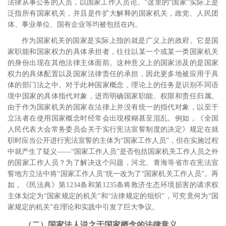
法律从事公务的人员，以国家工作人员论。”这里的“国家”实际上是
泛指所有国家机关，并且是作扩大解释的国家机关，政党、人民团
体、事业单位、国有企业等均被包括在内。
作为国家机关的国家是实际上指的就是广义上的政府。它是国
家职能和国家权力的具体承担者，往往以某一个或某一类国家机关
的身份出现在其他法律主体面前。这种意义上的国家涉及的是国家
权力的具体配置以及国家法律责任的承担，因此更多地被应用于具
体的部门法之中。对于此种国家概念，理论上的任务是识别不同语
境中国家的具体指代对象，进而明确国家职能、权限和责任归属。
由于作为国家机关的国家在法律上并没有统一的指代对象，以至于
立法者在使用国家概念时经常会出现模糊甚至混乱。例如，《全国
人民代表大会常务委员会关于实行宪法宣誓制度的决定》规定在就
职时应当公开进行宪法宣誓的主体为“国家工作人员”，但在实施过程
中就产生了疑义――“国家工作人员”是否包括国家机关工作人员之外
的国家工作人员？为了解决这个问题，河北、青海等省市在宪法宣
誓地方立法中将“国家工作人员”统一改为了“国家机关工作人员”。再
如，《民法典》第
1234
条和第
1235
条将救济生态环境损害的请求权
主体划定为“国家规定的机关”和“法律规定的组织”，可究竟何为“国
家规定的机关”在理论和实践中引发了巨大争议。
（二）国家法人说之于国家概念的法律意义