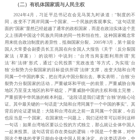
（二）有机体国家观与人民主权
2024
年
4
月，习近平总书记在会见马英九时谈道：“制度的不
同，改变不了两岸同属一个国家、一个民族的客观事实。”
这句话里
面的“国家”显然已经超越了通常的政权国家，而是在政治实体这个意
义上强调中国这个民族共同体的同一性和恒在性。这种国家概念常
用来统合政治制度的差异性，抵御国家分裂。
2005
年
3
月，第十届全
国人大常委会副委员长王兆国在向全国人大报告《关于〈反分裂国
家法（草案）〉的说明》中说到：“台湾当局妄图利用所谓‘宪
法’和‘法律’形式，通过‘公民投票’‘宪政改造’等方式，为实现‘台
独’分裂势力分裂国家的目标提供所谓‘法律’支撑，改变大陆和台湾
同属一个中国的事实，把台湾从中国分裂出去。事实表明，‘台独’分
裂势力分裂国家的活动，严重破坏和平统一的前景，严重威胁台海
地区乃至亚太地区的和平稳定，严重威胁中国的主权和领土完整，
严重损害中华民族的根本利益。”
这段话是我们谴责“台独”的核心论
证。其中最关键的一句话是“大陆和台湾同属于一个中国的事实”。其
背后的论证逻辑是：大陆和台湾在此之前一直同属一个国家，今后
也应当是一个国家。在国家统一问题上，我们还经常可以听到这样
一句话：如果台湾地区要以公投的方式独立，那么就让全体中国人
一起来投票。这句话背后存在类似的逻辑：中国是一个整体，对中
国这个整体的变更只能由全体中国人民来决定。在这类话语中，中