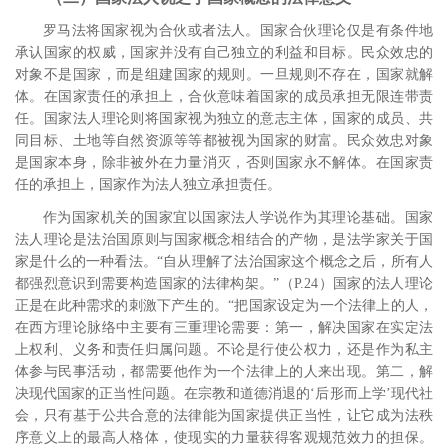
罗马法将国家视为合伙或者法人。
国家合伙理论仅是有条件地
承认国家的权威，国家并没有自己独立的利益和目标。民众效忠的
对象不是国家，而是组建国家的规则。一旦规则不存在，国家就解
体。在国家责任的承担上，合伙意味着国家的成员承担无限连带责
任。国家法人理论则将国家视为独立的意志主体，国家的成员、共
同目标、土地等自然资源等等都被视为国家的财富。民众效忠对象
是国家本身，除非被外在力量消灭，否则国家永不解体。在国家责
任的承担上，国家作为法人独立承担责任。
作为国家机关的国家宜以国家法人学说作为其理论基础。国家
法人理论是法治国原则与国家概念相结合的产物，是法学家关于国
家是什么的一种看法。“自从理解了法治国家这个概念之后，所有人
都强烈意识到需要构造国家的法律构架。”
（
P.24
）国家的法人理论
正是在此种需求的刺激下产生的。“把国家设定为一个法律上的人，
在西方理论脉络中主要有三重理论需要：第一，解决国家在实定法
上权利、义务和责任归属问题。不论是行使公权力，还是作为私主
体参与民事活动，都需要他作为一个法律上的人来出现。第二，解
决现代国家的正当性问题。在宗教和道德消退的‘后形而上学’现代社
会，只有基于公共合意的法律能为国家提供正当性，让它成为法秩
序意义上的最高人格体，使现实的力量获得客观规范效力的担保。