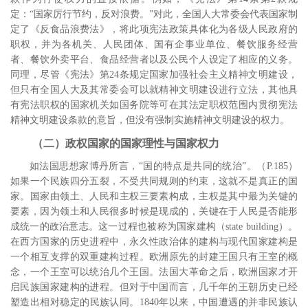
定：“国家厉行节约，反对浪费。”对此，全国人大常委会代表国家制
定了《反食品浪费法》，将此项宪法政策具体化为各级人民政府的
职权，并为各机关、人民团体、国有企事业单位、餐饮服务经营
者、餐饮外卖平台、食品经营者以及公民个人设定了相应的义务。
同理，尽管《宪法》第
24
条规定国家加强社会主义精神文明建设，
但只有全国人大及其常委会可以就精神文明建设进行立法，其他具
有宪法职权的国家机关如国务院等可在其法定职权范围内贯彻宪法
精神文明建设条款的意旨，但没有强制实施精神文明建设的权力。
（二）政权国家的国家理性与国家权力
如法国思想家博丹所言，“国的特点是共同的统治”。
（
P.185
）
如果一个民族四分五裂，不受共同规则的约束，这就不是真正的国
家。国家由领土、人民和主权三要素构成，主权是其中最为关键的
要素，因为领土和人民很多时候是现成的，关键在于人民是否能形
成统一的政治意志。这一过程也被称为国家建构（
state building
）。
在西方国家的历史进程中，永久性政治体的建构与现代国家建构是
一个相互支撑的双重建构过程。
欧洲原先的封建王国只有王室的概
念，一个王室可以统治几个王国。法国大革命之后，欧洲国家才开
启民族国家建构的进程。但对于中国而言，几千年的王朝历史已经
塑造出相对稳定的民族认同。
1840
年以来，中国遭遇的并非民族认