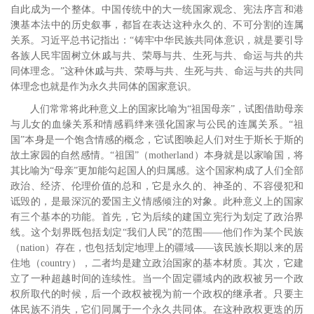
自此成为一个整体。
中国传统中的大一统国家观念、宪法序言和港
澳基本法中的历史叙事，都旨在表达这种永久的、不可分割的连属
关系。习近平总书记指出：“铸牢中华民族共同体意识，就是要引导
各族人民牢固树立休戚与共、荣辱与共、生死与共、命运与共的共
同体理念。”
这种休戚与共、荣辱与共、生死与共、命运与共的共同
体理念也就是作为永久共同体的国家意识。
人们常常将此种意义上的国家比喻为“祖国母亲”，试图借助母亲
与儿女的血缘关系和情感羁绊来强化国家与公民的连属关系。
“祖
国”本身是一个饱含情感的概念，它试图唤起人们对生于斯长于斯的
故土家园的自然感情。“祖国”（
motherland
）本身就是以家喻国，将
其比喻为“母亲”更加能勾起国人的归属感。这个国家构成了人们全部
政治、经济、伦理价值的总和，它是永久的、神圣的、不容侵犯和
诋毁的，是最深沉的爱国主义情感倾注的对象。此种意义上的国家
有三个基本的功能。首先，它为后续的建国立宪行为划定了政治界
线。这个划界既包括划定“我们人民”的范围――他们作为某个民族
（
nation
）存在，也包括划定地理上的疆域――该民族长期以来的居
住地（
country
），二者均是建立政治国家的基本材质。其次，它建
立了一种超越时间的连续性。当一个固定疆域内的政权被另一个政
权所取代的时候，后一个政权被视为前一个政权的继承者。只要主
体民族不消失，它们同属于一个永久共同体。在这种政权更迭的历