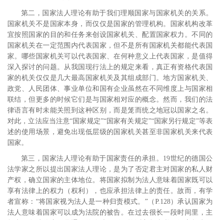
第二，国家法人理论有助于我们理顺国家与国家机关的关系。
国家机关不是国家本身，而仅仅是国家的管理机构。国家机构改革
宜按照国家的目的和任务来创设国家机关、配置国家权力。不同的
国家机关在一定范围内代表国家，但不是所有国家机关都能代表国
家。哪些国家机关可以代表国家、在何种意义上代表国家，是值得
深入探讨的问题。从我国现行法上的规定来看，真正有资格代表国
家的机关仅仅是几大最高国家机关及其组成部门。地方国家机关、
政党、人民团体、事业单位和国有企业虽然在不同维度上与国家相
联结，但更多的时候它们是与国家相对应的概念。然而，我们的法
律语言有时未能关照到这种区别，而是笼而统之地冠以国家之名。
对此，立法应当注意“国家规定”“国家有关规定”“国家另行规定”等表
述的使用场景，避免出现低层级的国家机关甚至非国家机关来代表
国家。
第三，国家法人理论有助于国家责任的承担。
19
世纪的德国公
法学家之所以提出国家法人理论，是为了否定君主对国家的私人财
产权，确立国家的主体地位。将国家拟制为法人意味着国家既可以
享有法律上的权力（权利），也应承担法律上的责任。故而，有学
者宣称：“将国家视为法人是一种归责模式。”
（
P.128
）承认国家为
法人意味着国家可以成为法院的被告。在过去很长一段时间里，主