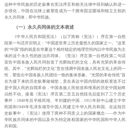
这种中华民族的历史叙事在宪法序言和相关法律中得到确认和进一
步强化，中国在法律上被塑造成为一个拥有固定疆域和独立主权的
永久共同体，即中华民族。
（一）永久共同体的文本表述
《中华人民共和国宪法》（以下简称《宪法》）序言第一自然
段第一句话开宗明义：“中国是世界上历史最悠久的国家之一。”这里
的“中国”指的就是在华夏这个相对稳定的地理空间内以中华民族为主
体的这个永久性的政治共同体。《宪法》序言第一自然段第二句话
宣告中国各族人民共同创造了光辉灿烂的文化，具有光荣的革命传
统。其中，“光辉灿烂的文化”意在强调中国各族人民在文化上的同一
性，塑造出中国各族人民团结一致的集体形象。“光荣的革命传统”旨
在为接下来的历史叙事做铺垫，意在表达中国内部的政权更迭不过
是中国人民的自我革命，中国各族人民创造和维系的历史中国始终
岿然不动。
接着《宪法》序言第二至五自然段先后提到了三个历史
事件：
1840
年后半殖民地、半封建的中国，
1911
年孙中山建立中华
民国和
1949
年毛泽东领导中国人民建立中华人民共和国。在这段历
史叙事中，《宪法》使用了两种不同意义上的国家概念――作为中
华民族共同体的中国以及作为特定政权国家的中华民国和中华人民
共和国。