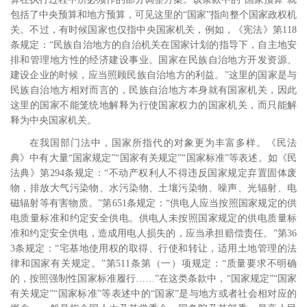
包括了中央预算和地方预算，可见这里的“国家”指向整个国家政权机
关。不过，有时候国家也仅指中央国家机关，例如，《宪法》第
118
条规定：“民族自治地方的自治机关在国家计划的指导下，自主地安
排和管理地方性的经济建设事业。国家在民族自治地方开发资源、
建设企业的时候，应当照顾民族自治地方的利益。”这里的国家是与
民族自治地方相对而言的，民族自治地方本身就有国家机关，因此
这里的国家不能笼统地解释为行使国家权力的国家机关，而只能解
释为中央国家机关。
在我国部门法中，国家所指代的对象更为丰富多样。《民法
典》中有大量“国家规定”“国家有关规定”“国家标准”等表述。如《民
法典》第
294
条规定：“不动产权利人不得违反国家规定弃置固体废
物，排放大气污染物、水污染物、土壤污染物、噪声、光辐射、电
磁辐射等有害物质。”第
651
条规定：“供电人应当按照国家规定的供
电质量标准和约定安全供电。供电人未按照国家规定的供电质量标
准和约定安全供电，造成用电人损失的，应当承担赔偿责任。”第
36
3
条规定：“宅基地使用权的取得、行使和转让，适用土地管理的法
律和国家有关规定。”第
511
条第（一）项规定：“质量要求不明确
的，按照强制性国家标准履行……”在这类条款中，“国家规定”“国家
有关规定”“国家标准”等表述中的“国家”是与地方或者社会相对应的