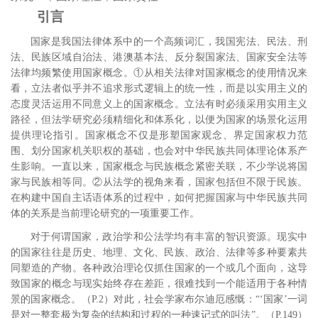
引言
国家是我国法律体系中的一个高频词汇，我国宪法、民法、刑
法、民族区域自治法、港澳基本法、反分裂国家法、国家安全法等
法律均频繁使用国家概念。①从相关法律对国家概念的使用情况来
看，立法者似乎并不追求形式逻辑上的统一性，而是以实用主义的
态度灵活运用不同意义上的国家概念。立法有时必须采用实用主义
路径，但法学研究必须精细化和体系化，以便为国家的场景化运用
提供理论指引。国家概念不仅是形塑国家观念、界定国家权力范
围、划分国家机关职权的基础，
也会对中华民族共同体理论体系产
生影响。一直以来，国家概念与民族概念紧密关联，不少学说将国
家与民族相等同。②从法学的视角来看，国家包括但不限于民族。
在构建中国自主话语体系的过程中，如何把握国家与中华民族共同
体的关系是当前理论研究的一项重要工作。
对于何谓国家，政治学和公法学均有丰富的智识资源。现实中
的国家往往是历史、地理、文化、民族、政治、法律等多种要素共
同塑造的产物。各种政治理论仅抓住国家的一个或几个面向，这导
致国家的概念与现实始终存在差距，很难找到一个能适用于各种情
景的国家概念。
（
P.2
）对此，社会学家布尔迪厄感慨：“‘国家’一词
是对一整套极为复杂的结构和过程的一种速记式的叫法”。
（
P.149
）