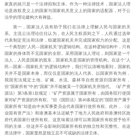
家真的就只是一个法律拟制主体。作为一种法律技术，国家法人理
论是政权意义上的国家与国家机关意义上的国家的适配器，对于公
法学的理论建构大有裨益。
第一，国家法人说有助于我们在法律上理解人民与国家的关
系。主流公法理论往往认为，在人民主权原则之下，人民通过选举
代表制定宪法和法律，组建国家机关并完成国家权力的分配。这是
一个典型的“人民―国家机关”的逻辑结构。在这种逻辑结构中，只有
国家的身体而不见国家的全部。采用国家法人理论，则国家是一个
法人，人民是国家的股东，国家机关是国家的管理机构。在这个“人
民―国家―国家机关”的逻辑结构中，我们可以清晰地看到，国家机
关并不是国家本身，而仅仅是国家的法人代表。以国家所有为例，
我国宪法规定土地、矿藏、水流、森林等自然资源归国家所有，
但“国家所有”中的“国家”并不能被某一个国家机关所指代。《矿产资
源法》第
3
条第
1
款规定：“矿产资源属于国家所有，由国务院行使国
家对矿产资源的所有权。”但《国防法》第
40
条规定的“国防资产属于
国家所有”却是由中央军事委员会代表国家行使所有权。此外，《企
业国有资产法》和港澳基本法还赋予了地方人民政府和港澳特区政
府代表国家行使所有权。这意味着法律可以将国家所有权授予给不
同的主体，但这并不会影响到国家所有权的独立性和完整性。
在这
类法律中，国家显然是独立且不可或缺的法律主体。