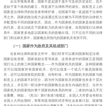
从法学视角来看，国家不是起源于遥不可及的历史追忆，也不
是始于某个政权的建立，而是源于法律秩序的诞生。政权意义上的
国家是法律秩序的创造者和维护者，但国家不能一直超脱于法律秩
序之外。国家的政治权力必须通过宪法分解为不同类型的法律权力
并配置给不同的国家机关。因此，作为国家机关的国家是政权国家
的代表，是法治状态下国家权力的具体行使者。在我国现行法律体
系中，国家更多地是以国家机关的面貌出现。只不过在不同的法律
部门和法律关系中，国家概念所指代的国家机关有所不同。
（一）国家作为政府及其组成部门
在各种法律和政策文件中，我们经常可以看到国家制定法律、
国家征收房屋、国家鼓励生育等表述。这类表述中的国家正是我国
现行法上的第三种国家概念――作为国家机关的国家。这种国家概
念可以指国家所有国家机关，也可以指某一个或几个最高国家机
关，还可以指国务院的部委。但有时候，作为国家机关的国家与政
权意义上的国家不好区分，因为作为国家机关的国家也有多个层次
的含义，并且同一部法律中的国家概念会发生内涵的变迁。当作为
国家机关的国家指向整个国家机构体系的时候，二者的内涵几乎完
全重叠。例如，《宪法》第
67
条第
5
项规定，全国人大常委会有权在
全国人大闭会期间，审查和批准国民经济和社会发展计划、国家预
算在执行过程中所必须作的部分调整方案。该条款中的“国家预算”就