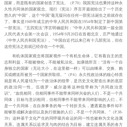
国家，而是既有的国家创造了宪法。
（
P.70
）我国宪法也秉持这种永
久性共同体的国家观念。现行《宪法》序言开篇就给出了一个历史
悠久的“中国”，这个“中国”毫无疑问在任何一部宪法诞生之前就存在
了。事实是
1949
年成立的中华人民共和国在
1954
年制定了新中国第
一部宪法。“五四宪法”序言明确提到：“中华人民共和国第一届全国
人民代表大会第一次会议，
1954
年
9
月
20
日在首都北京，庄严地通过
《中华人民共和国宪法》。”中国自近代以来已有十几部宪法，但在
这些宪法之前就已经存在一个中国。
有机体国家观念将国家视作一个有机生命体，它有着自主的意
志和利益，不能被物化，不能被私法化。如康德所言：“没有一个自
身独立的国家（无论大小，在这里都一样）可以由继承、交换、购
买或赠送而被另一个国家所取得。”
（
P.6
）永久性政治体的核心特质
就是将人民凝结为一个政治体的纽带，是历史文化塑造出来的底层
的政治同一性。伍德罗・威尔逊将这种纽带称为“共同政治意
识”。“血统相同，但相同事件不能带来同样兴奋的人们，不是一个共
同体；目标与意识相同，但相同事件不能带来同样影响的人们，不
是一个共同体；在自身事务的每一个转折关头，遭遇紧急事件却不
能够形成解决途径以及执行措施的人们，不是一个共同体。”
（
P.38-
39
）这种基于文化产生的同呼吸共命运的同一性也被称为文化连属
关系。连属关系以追求灵与肉的结合为目标，建立连属关系的各方