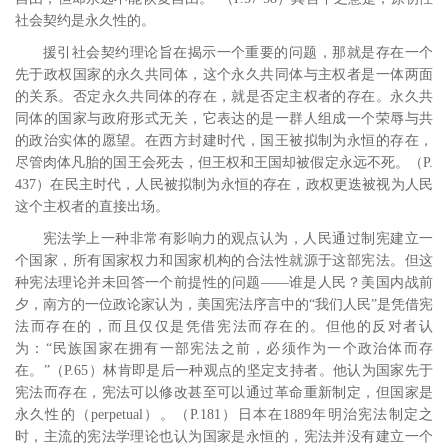
社会契约是永久性的。
援引社会契约理论旨在揭示一个重要的问题，那就是存在一个
先于政权国家的永久共同体，这个永久共同体与主权者是一体两面
的关系。否定永久共同体的存在，就是否定主权者的存在。永久共
同体的国家与政府形式无关，它表达的是一群人组成一个荣辱与共
的政治实体的愿望。在西方封建时代，国王被拟制为永恒的存在，
尽管肉体凡胎的国王会死去，但王权和王国却被假定永远不死。
（
P.
437
）在民主时代，人民被拟制为永恒的存在，政权更迭被视为人民
这个主权者的直接出场。
宪法学上一种非常有影响力的观点认为，人民通过制宪建立一
个国家，所有国家权力和国家机构的合法性就源于这部宪法。但这
种宪法理论并未回答一个前提性的问题――谁是人民？美国内战前
夕，南方的一位政论家认为，美国宪法序言中的“我们人民”是凭借宪
法而存在的，而且仅仅是凭借宪法而存在的。
但他的反对者认
为：“民族国家在拥有一部宪法之前，必须作为一个政治体而存
在。”
（
P.65
）林肯即是后一种观点的坚定支持者。他认为国家先于
宪法而存在，宪法可以修改甚至可以通过革命重新制定，但国家是
永久性的（
perpetual
）。
（
P.181
）日本在
1889
年明治宪法制定之
时，主流的宪法学理论也认为国家是永恒的，宪法并没有建立一个