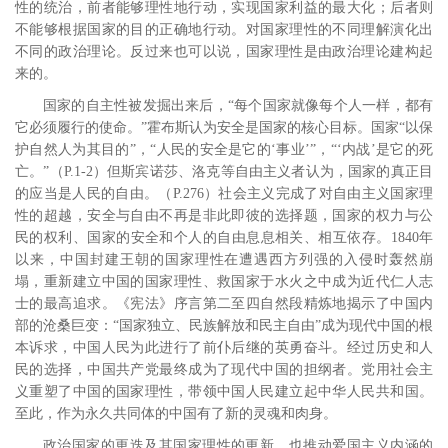
性的统治，前者能够理性地行动，实现国家利益的最大化；后者则
不能够根据国家的目的正确地行动。对国家理性的不同理解演化出
不同的政治理论。反过来也可以说，国家理性是由政治理论建构起
来的。
国家的自主性被发掘出来后，“每个国家就像每个人一样，都有
它必须履行的使命。”
霍布斯认为安全是国家的核心目标。国家“以保
护自然人为其目的”，“人民的安全是它的‘事业’”，“‘内战’是它的死
亡。”
（
P.1-2
）但斯宾诺莎、洛克等自由主义者认为，国家的真正目
的应当是人民的自由。
（
P.276
）社会主义完成了对自由主义国家理
性的超越，安全与自由不再是非此即彼的选择题，国家的权力与公
民的权利、国家的安全和个人的自由息息相关、相互依存。
1840
年
以来，中国封建王朝的国家理性在遭遇西方列强的入侵时轰然崩
塌，重新建立中国的国家理性、救国家于水火之中成为近代仁人志
士的最高追求。
《宪法》序言第二至四自然段精炼地揭示了中国内
部的沧桑巨变：“国家独立、民族解放和民主自由”成为现代中国的根
本诉求，中国人民为此进行了前仆后继的英勇奋斗。经过历史和人
民的选择，中国共产党最终成为了现代中国的担纲者。党用社会主
义重塑了中国的国家理性，带领中国人民建立起中华人民共和国。
至此，作为永久共同体的中国有了新的灵魂和肉身。
政治国家的更迭及其国家理性的更新，也推动爱国主义内涵的