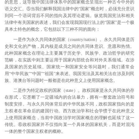
的意思，这导致中国法律体系中的国家概念呈现出一种古今中外的
语义交汇。⑤当我们解释我国法律中的“国家”概念时，必须充分意识
到同一个语词背后不同的指向及其理论逻辑。纵览我国宪法和相关
法律中有关国家的表述，我们会发现我国现行法上的“国家”是一个极
具本土特色的概念，它包括以下三种不同的面向：
一是作为永久共同体的国家（
country/nation
）。永久共同体是历
史和文化的产物，其内核是成员之间的共同体意识、意愿和热情。
此种国家概念在理论上主要属于历史学、民族学、政治哲学的研究
范畴，在实践中则主要运用于国家内部统合和对外关系领域。在涉
及国家的历史延续、国家统一和国家安全等问题时，我们通常会
用“中华民族”“中国”“祖国”来表述。我国宪法及其相关法在涉及到民
族、港澳台等问题时一般都是在此种意义上使用国家概念。
二是作为特定政权的国家（
state
）。政权国家是永久共同体的存
在形式，它垄断了一定疆域内的合法暴力，拥有一整套政治符号和
制度安排。与永久共同体背后的中华民族不同，政权国家指向的是
主权者在革命后的建国行动。西方政治学和社会学惯于在此种意义
上使用国家概念，当前中国政治学对国家概念的理解也延续了这一
传统。⑥政权国家并不仅指向某一个具体的国家机关，而是对混沌
一体的整个国家主权者的概称。