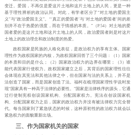
变迁。爱国，不再仅是爱这片土地和这片土地上的人民，更是一种
基于理性辨析的政治认同。对此，有学者区分了“对土地的爱国主
义”与“政治爱国主义”。“‘真正的爱国者’与‘对土地的爱国者’间的差
别并不在于热爱的强度，而在于情感的本质。”
（
P.54
）对土地的爱
国者爱的是这片土地和这片土地上的人民，政治爱国者则是对这片
土地上的政治理念和政治制度的热爱。
政权国家是民族的人格化表征，是政治权力的享有主体。国家
理性作为政权国家的内核，为政权国家回答了三个问题：（
1
）国家
的本质和目的是什么；（
2
）国家政治权力的边界在哪里；（
3
）谁
能代表国家行使权力。政权国家建立之后，其背后的国家理性往往
会体现在其宪法和其他法律之中，但在国家与法的关系上，并不是
法创造了国家，而是国家创造了法。福柯在梳理国家理性学说时发
现“国家具有一种高于法律的必要性。”
国家是法律秩序的源头，它通
过行使制宪权创设国家机构、分配国家权力。宪法在创设国家机
构、分配国家权力之后，国家的政治权力并没有被法律权力完全替
代。每当国家到了紧急状态的时候，这种原初性的政治权力就会以
紧急权力的面貌重新出场。
三、作为国家机关的国家