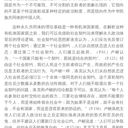
国是作为一个不可摧毁、不可分割的主权者的形象出现的，它指向
的不是某个特定政权或某种特定的政治制度，而是指向作为中华民
族共同体的中国人民。
这种永久共同体的理论基础是一种有机体国家观。在解析这种
有机体国家观之前，我们可以先借助社会契约论来理解永久政治体
背后的理论逻辑。社会契约论思想家洛克认为，人们应当先后签订
两个社会契约：通过第一个社会契约，人们从自然状态进入社会状
态；通过第二个社会契约，人们建立起政府。
（
P.61
）卢梭认
为，“一个国家只能有一个契约，那就是结合的契约”。
（
P.125
）经
由这个社会契约，我们人民这个主权者得以产生，而政府的产生仅
仅是主权者的立法行为。与卢梭一样，洛克认为人们从自然状态进
入社会状态必须订立一个全体一致同意的社会契约。这个原初契约
是往后少数服从多数的合法性根据。对于人们能不能退出第一个社
会契约的问题，洛克和卢梭的结论都是不可以。洛克认为：“每个人
在参加社会时交给社会的权力，只要社会继续存在，就绝不能重归
于个人，而是将始终留在社会中；因为如果不是这样，就不会有社
会，不会有国家，而这是违背原来的协议的。”
（
P.156
）卢梭虽然主
张人们在进入政治社会之后定期出场表决政府的形式和官员的任
免，但并不建议人们重新订立社会公约。卢梭说道：“人们可以争取
自由，但却永远不能恢复自由。”
（
P.57-58
）其言下之意是，原初性