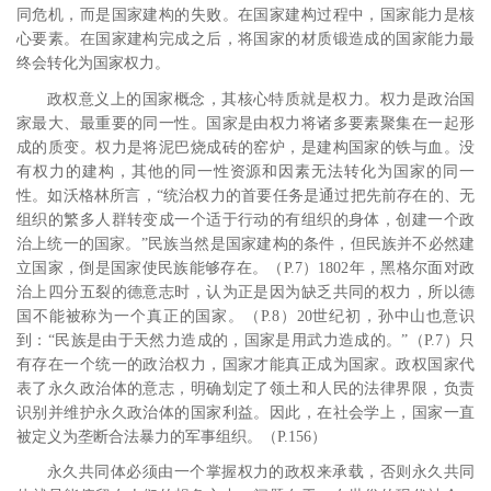
同危机，而是国家建构的失败。在国家建构过程中，国家能力是核
心要素。在国家建构完成之后，将国家的材质锻造成的国家能力最
终会转化为国家权力。
政权意义上的国家概念，其核心特质就是权力。权力是政治国
家最大、最重要的同一性。国家是由权力将诸多要素聚集在一起形
成的质变。权力是将泥巴烧成砖的窑炉，是建构国家的铁与血。没
有权力的建构，其他的同一性资源和因素无法转化为国家的同一
性。如沃格林所言，“统治权力的首要任务是通过把先前存在的、无
组织的繁多人群转变成一个适于行动的有组织的身体，创建一个政
治上统一的国家。”
民族当然是国家建构的条件，但民族并不必然建
立国家，倒是国家使民族能够存在。
（
P.7
）
1802
年，黑格尔面对政
治上四分五裂的德意志时，认为正是因为缺乏共同的权力，所以德
国不能被称为一个真正的国家。
（
P.8
）
20
世纪初，孙中山也意识
到：“民族是由于天然力造成的，国家是用武力造成的。”
（
P.7
）只
有存在一个统一的政治权力，国家才能真正成为国家。政权国家代
表了永久政治体的意志，明确划定了领土和人民的法律界限，负责
识别并维护永久政治体的国家利益。因此，在社会学上，国家一直
被定义为垄断合法暴力的军事组织。
（
P.156
）
永久共同体必须由一个掌握权力的政权来承载，否则永久共同