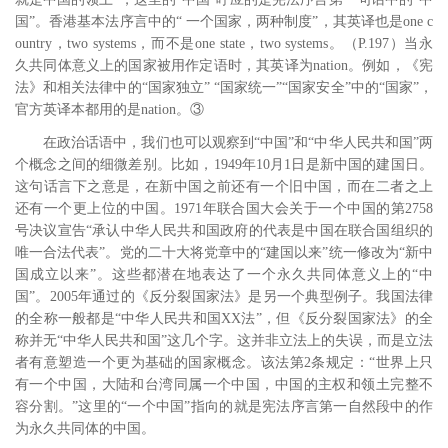
国”。香港基本法序言中的“
一个国家，两种制度”，其英译也是
one c
ountry
，
two systems
，而不是
one state
，
two systems
。
（
P.197
）当永
久共同体意义上的国家被用作定语时，其英译为
nation
。例如，《宪
法》和相关法律中的“国家独立”
“国家统一”“国家安全”中的“国家”，
官方英译本都用的是
nation
。③
在政治话语中，我们也可以观察到“中国”和“中华人民共和国”两
个概念之间的细微差别。比如，
1949
年
10
月
1
日是新中国的建国日。
这句话言下之意是，在新中国之前还有一个旧中国，而在二者之上
还有一个更上位的中国。
1971
年联合国大会关于一个中国的第
2758
号决议宣告“承认中华人民共和国政府的代表是中国在联合国组织的
唯一合法代表”。党的二十大将党章中的“建国以来”统一修改为“新中
国成立以来”。这些都潜在地表达了一个永久共同体意义上的“中
国”。
2005
年通过的《反分裂国家法》是另一个典型例子。我国法律
的全称一般都是“中华人民共和国
XX
法”，但《反分裂国家法》的全
称并无“中华人民共和国”这几个字。这并非立法上的失误，而是立法
者有意塑造一个更为基础的国家概念。该法第
2
条规定：“世界上只
有一个中国，大陆和台湾同属一个中国，中国的主权和领土完整不
容分割。”这里的“一个中国”指向的就是宪法序言第一自然段中的作
为永久共同体的中国。