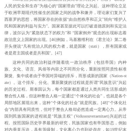
人民的安全和生存”为核心的“国家理由”理论之兴起。这种理论立足
于欧洲早期现代性催生的国家之间的战争和兼并，理论家们复兴了
西塞罗的思想，将国家存在的依据“由自然秩序和正义”转向“维护人
民和国家的利益与实力”。国家甚至据此可以打破道德原则和实定法
律，波尔认为“紧急状态下的权力”和 “国家例外”观念的出现标志着
政治意义上国家的出现。
[46
]
例如，马基雅维利在《君主论》第二卷
开头便说“凡有统治人民的权力者，就是国家（
stati
），所有国家或
”
者是君主国或者是共和国
。
[47
]
这种共同的政治利益伴随着统一政治秩序（包括帝国）内种
族、文化、语言、风俗等内容之不同而分化，重新按照同质性标准
聚拢、集中或者由于帝国对异端的排斥，而形成新的国家（
Nation-st
ate
）。这个排斥、分化、重新聚拢的过程就是所谓“民族意识”兴起
的历史过程。斯泰因认为，每个国家都是通过人类共同生活形成的
整合性人格，但这种整合人格一定通过“个体化的社会”，也就是各个
局部地区展现出来，这种“个体化的社会”就是民族。
[48
]
“个体化社
会”内部具有同质性，但对于整合人格却必然造成一定离心力。从帝
国到民族国家的进程就是“民族主权”
(Volkssouveraenitaet)
兴起的过
程。按照国际历史学界最新的研究，民族国家也有帝国形态，例如
对内垂直压迫，具有等级制，文化离心力也到处存在，如
19
世纪末