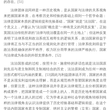
的存在。
[51
]
法律团体说同样是一种历史视角，是从国家与法律的关系视角
来把握国家本质，在考察历史和经验的基础上得到一个哲学命题：
法律是国家本质的逻辑前提和先验基础，
“国家”就是“法治国”。在这
个意义上，卢曼认为“法治国”概念是“一种有意义的同意反复”，正如
英国法治传统所讲的“法律与统治覆盖在同一片土地上”；但这种反复
表明了法律系统和政治系统互相寄生的逻辑关系，政治国家得益于
法律将正当与不正当的区分规则化并进行管理；法律系统则得益于
政治系统确保的和平秩序、权力区分而带来的法律严格执行。国家
与法律成为各自的外部支撑条件。
[52
]
法治国形成的过程，按照卡尔
・施密特的讲话也就是法治国原
则先后与君主制和民主制相结合的历史，法治原则成为任何一种政
治形式都可以内涵的要素。
[53
]
因此与利益团体说不同，国家的本质
不是从现实利益结构去理解，而是从规范秩序形塑国家的角度去理
解，但要注意，这种法律团体说并非是从法律规范上去分析国家的
构成要件，把国家塑造成一个法律上的人，而是历史地考察国家成
为一个法律上的人的过程，它为学者从这种社会学的视角转移到纯
粹的法律视角去认识法律提供了历史经验基础和逻辑前提。在这个
学说内部国家有君主专制国家、绝对主义的警察（立宪）国家、自