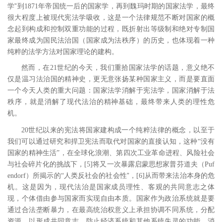
”
学
到
1871
年帝国统一后的国家学，再到魏玛时期的国家法学，最终
很大程度上被现代宪法学吸收，这是一个法律规范不断对国家的概
念起到构成和控制双重功能的过程，既折射出等级制和绝对专制国
家最终成为国民法治国（国家成为法秩序）的历史，也体现着一种
纯粹的法学方法对国家理论的建构。
然而，在
21
世纪的今天，我们重拾国家法学的话题，意义绝不
仅是温习法治国的精神史，更无意张扬某种国家主义，而是要直面
一个今天人类的重大问题：国家法学消解于宪法学，国家消解于法
秩序，就是消解了现代法治的精神基础，最终带来人类的理性危
机。
20
世纪以来的宪法将国家建构成一个纯粹法律的概念，以至于
我们可以通过研究和捍卫宪法而取代对国家的直接认知，这种“没有
国家的精神生活”，在全球化浪潮、第四次工业革命进程、风险社会
与社会碎片化的挑战下，
[5
]
将又一次暴露启蒙思想家普芬道夫（
Puf
”
endorf
）所揭示的“人类反社会的社会性
，
[6
]
从而带来法治本身的危
机。这是因为，现代法治是国家成员理性、客观的共同意志之体
现，个体借由参与国家而实现自由本质。国家作为政治系统就是要
通过合法垄断暴力，在最高统治权意义上承担协调不同系统，分配
资源，以形成共同意志，防止经济系统和其他系统失灵的功能。消