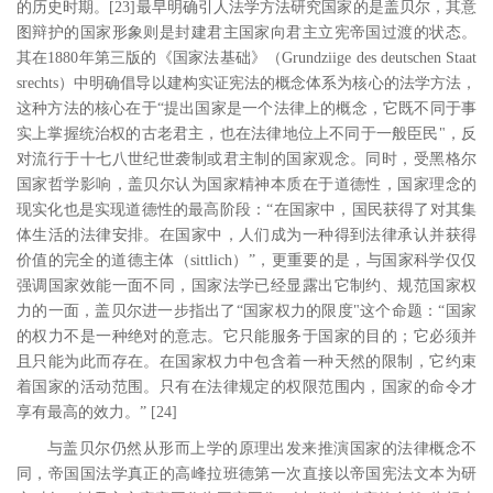
的历史时期。
[23
]
最早明确引人法学方法研究国家的是盖贝尔，其意
图辩护的国家形象则是封建君主国家向君主立宪帝国过渡的状态。
其在
1880
年第三版的《国家法基础》（
Grundziige des deutschen Staat
srechts
）中明确倡导以建构实证宪法的概念体系为核心的法学方法，
这种方法的核心在于“提出国家是一个法律上的概念，它既不同于事
实上掌握统治权的古老君主，也在法律地位上不同于一般臣民
"
，反
对流行于十七八世纪世袭制或君主制的国家观念。同时，受黑格尔
国家哲学影响，盖贝尔认为国家精神本质在于道德性，国家理念的
现实化也是实现道德性的最高阶段：“在国家中，国民获得了对其集
体生活的法律安排。在国家中，人们成为一种得到法律承认并获得
价值的完全的道德主体（
sittlich
）”，更重要的是，与国家科学仅仅
强调国家效能一面不同，国家法学已经显露出它制约、规范国家权
力的一面，盖贝尔进一步指出了“国家权力的限度
"
这个命题：“国家
的权力不是一种绝对的意志。它只能服务于国家的目的；它必须并
且只能为此而存在。在国家权力中包含着一种天然的限制，它约束
着国家的活动范围。只有在法律规定的权限范围内，国家的命令才
享有最高的效力。”
[24
]
与盖贝尔仍然从形而上学的原理出发来推演国家的法律概念不
同，帝国国法学真正的高峰拉班德第一次直接以帝国宪法文本为研