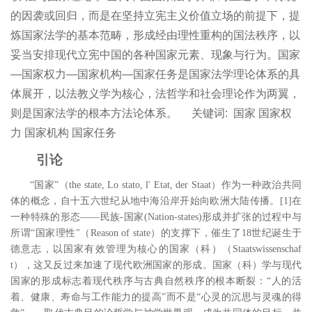
的因袭或回归，而是在坚持立宪主义价值立场的前提下，提
炼国家法学的基本范畴，形成经由理性重构的国法秩序，以
妥当安排现代立宪中国的各种国家元素、现象与行为。国家
―国家权力―国家机构―国家任务是国家法学理论体系的具
体展开，以法教义学为核心，法哲学和社会理论作为两翼，
则是国家法学的根本方法论体系。
关键词:
国家 国家权
力 国家机构 国家任务
引论
“国家”（
the state, Lo stato, l' Etat, der Staat
）作为一种政治共同
体的概念，自十五六世纪从地中海沿岸开始向欧洲大陆传播。
[1
]
在
一种特殊的形态――民族
-
国家
(Nation-states)
形成并扩张的过程中与
所谓“国家理性
"
（
Reason of state
）的支撑下，催生了
18
世纪诞生于
德意志，以国家有效管理为核心的国家（科）（
Staatswissenschaf
t
），这又反过来加速了现代欧洲国家的形成。国家（科）学与现代
国家的形成标志着现代秩序与古典自然秩序的根本断裂：“人的活
着、健康、寿命与工作能力的提高”而不是“心灵的沉思与灵魂的得