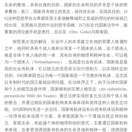
生命的整体，具有自身的目的，国家的生命和目的并非是个体的简
单叠加；第三，国家具有独立的意志，保持其生命，实现其目的。
[6
6
]
这种思想早在古希腊亚里士多德解释城邦之形成的理论的时候就已
经出现，在黑格尔思想中达到哲学高峰。
[67
]
在近代国家法学中，最
重要的理论旗手则是奥托，吉尔克（
Otto. Gieke)
与斯泰因。
按照基尔克的解说，社会中人的本质建立在他的双重人格属性
之中，他同时具有个体人格和分享某一个团体的人格，这个团体人
格是全体个体人格的统一体，其有自身的物理和精神生命，可以视
为一个团体人（
Verbandsperson
），也就是社会有机体。国家就是最
高的社会有机体，它以独立的意思表示实行强制力，以实现特定的
目的。
[68
]
斯泰因也认为每一个国家都是一个完整的有机体，这尤其
以专制时代的国王最能说明问题。在法秩序之下，由于法律对国家
和个人的规范连接作用，国家拥有的完整人格意志（
der einheitliche,
persoenliche Wille des Staates
）通过法律实现对多元生活和个体人格
的整合，并通过相应的国家机构来具体体现和发挥这种人格意志功
能。
[69
]
耶利内克进一步总结，国家有机体说有自然有机体说和精神
―伦理有机体说两个方面。前者视国家为一个遵循自然定律的独
立、客观生命，有超越个体的物理和组织形式，主要通过国家机构
来体现；后者更强调国家有机体的生命灵魂和精神一面，强调国家