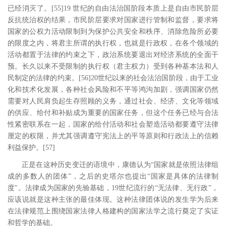
已经消灭了。
[55
]19
世纪的自由法治国阶段本质上是自由市民阶层
反抗统治权的结果，市民阶层要求对国家进行管制和监督，要求将
国家的公权力活动限制到为保护公共安全和秩序、消除危险所必要
的限度之内，将君主所谓的执行权，也就是行政权，在各个领域的
活动都置于法律的约束之下，政治系统要退出对经济系统的全面干
预。长久以来不受限制的执行权（君主权力）受到各种基本法和人
民制定的法律的约束。
[56
]20
世纪以来的社会法治国阶段，由于工业
化和技术化发展，各种社会风险和不平等鸿沟加剧，强调国家仍然
需要对人民肩负起生存照顾的义务，通过社会、经济、文化等领域
的供应、给付和补贴成为重要的国家任务，但这个任务已经与合法
性紧密联系在一起，国家的给付活动和社会塑造活动都要遵守法律
厘定的权限，并尤其强调遵守宪法上的平等原则和行政法上的信赖
利益保护。
[57
]
正是在这种历史变迁的语境中，康德认为
“国家就是依照法律组
成的多数人的团体”，之后的史塔尔也提出“国家是具体的法律制
度
"
。法律成为国家的先验基础，
19
世纪流行的“无法律、无行政”，
应该说就是这种主张的最佳体现。这种法律团体说的发生学为后来
在法律规范上围绕国家法律人格建构的国家法学之流行奠定了实证
和哲学的基础。