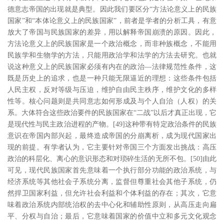
德意志帝国的出现就是典型。因此我们要区分“方法论意义上的民族
国家”和“本体论意义上的民族国家”，前者是学者的分析工具，有意
放大了帝国与民族国家的差异，用以解释帝国崩溃的原因。因此，
方法论意义上的民族国家是一个政治概念，而非种族概念，不能用
民族学和生物学的方法，只能用政治学和法学的方法去研究。也就
说这种意义上的民族国家必须有内在的政治―法律规范性条件，这
既是历史上的追求，也是一种只能无限逼近的理想：这些条件包括
人民主权，反对等级与压迫，维护自由民主秩序，维护文化的多样
性等。核心问题则是共同意志如何形成及与个人自治（人权）的关
系。大体符合这些政治要件的民族国家在“二战”以后才真正出现，它
是现代性与民主政治进程的产物。
[49
]
这种带有特定政治条件的民族
意识在帝国内部兴起，最终造成帝国的分崩离析，成为现代国家出
现的前提。有学者认为，它主要针对帝国三个方面发出挑战：高压
政治的科层化、离心的意识形态和对琐碎生活的无所不包。
[50
]
由此
可见，现代民族国家首先意味着一个执行部分功能的政治系统，与
经济系统等其他社会子系统分离，监督但尊重社会其他子系统，仍
然捍卫国家利益，但允许社会利益和个体利益的存在；其次，它意
味着政治系统内部统治权的去中心化和辅助性原则，从高压走向扁
平、分权与自治；最后，它意味着国家的价值中立和多元文化观念