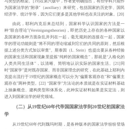
与类型的框架。
[19
]
在第六版中，作者更明确指出，有些学科只能作
”
为国家法学的“附录
（
auxiliary
）来研究，包括国家的历史学、国民
经济学、统计学等，因为它们更多是其他学科也在关注的对象。
[20
]
由此，耶利内克后来总结到，国家科学认识国家的方法是一
种
“联合理论”
(Vereinigungstheorien)
，即把历史上存在的各种国家以
及国家的各种方面杂乱并列在一起，毫无规则的连接在一起，国家
学的理论功能则是“将不同的理论缩减到它们的共同的原则，然后根
据上述分类方式加以审查”。斯泰因（
L. Stein
）也提出要从各种经验
的国家生活和国家现象里提炼“纯粹的国家概念”，那就是“人格化的
人类共同生活体”，以清晰、简明地认识实际的国家生活。
[21
]
同
时“国家学”是对既存国家、而非国家理念的研究，在此基础上耶利内
克提出流行于
19
世纪的国家概念可以分为“偏重客观存在”和“偏重主
观存在”两种类型。
[22
]
“国家学”方法论的本质就是在实证材料基础
上抽象概念、建构类型和体系化，此种实证材料如果是实定法，则
进入到国家法学的研究领域。
（二）从
19世纪60年代帝国国家法学到20世纪初国家法
学
从
19
世纪
60
年代到魏玛时期，是各种版本的国家法学纷纷登场