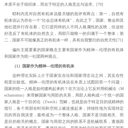
本质不在于组织体，而在于特定的人格意志与追求。
[70
]
耶利内克对自然有机体说最关键的批评有两点：第一，自然有
机体说认为存在一个
“社会总体有机体”，在此之下，国家、教会和其
他社团并行存在着，它们是同样的人不同人格属性的反映，但这恰
好违反了有机体的自然含义，局部只能唯一的归属于一个整体；第
二，国家不可能像真正的有机体一样，具有自我繁衍的自然天性
[71
]
偏向主观要素的国家概念主要有国家作为精神
―伦理的有机体
和国家作为统一社团两种观点。
（
1
）国家作为精神―伦理的有机体
这种理论实际上介于国家实在论和国家理念论之间，其实在性
程度比较低。精神
―伦理的有机体说在本质上试图回答一个问题：
国家的统一人格是如何建构起来的？在方法论上它反对用机械论（
M
echanismus
）来理解国家与局部的关系，局部人格构成一个统一的国
家人格是一个目的论（
Zweck
）范畴，也就是由于特定目的或精神的
指引，各个局部在时间和空间上被连接起来，持续性地为实现特定
目的而自我演变，最终成为一个整体人格。国家不是功能相关、而
是目的相关的概念。国家与局部之间的联系不是机械联系，遵循因