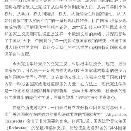
救”――取代古典目的论哲学与神学世界观，成为共同体的目标，并
最终在理论范式上完成了从自然个体到政治人口、从共同善到个体
权利、从暴力―权力到知识―权力、从自然理性到国家理性、从“人
如何得救”到“人如何生存
"
的一系列现代性转变。
[2
]
“ 国家”理念及现
象成为我们理解现代性的根本钥匙。
20
世纪初传人中国的民族主义
和国家主义思潮可以说正是这样一个欧洲文明的余绪，并深刻影响
了中国从“天下―帝国观”到“单一的多民族国家观”的转变，催逼中国
进人现代世界文明，直到今天我们的生活世界仍然由特定国家观深
深塑造与支配。
今天宪法学所秉持的立宪主义，即以根本法授予并规范、控制
国家权力，可以说一开始就与作为现代欧洲国家建构指南的包罗万
象的国家科学同步孕育。
[3
]
在价值立场上，立宪主义属于国家科学
内部一种戒备国家效用过度膨胀的力量；在方法上，现代宪法学则
是一种逐渐剔除国家科学内部哲学―形而上学与经验―社会学的部
分而发展出的规范性学说，并最终塑造了独特的法治国家形态。
在这个历史过程中，一门最终建立在分析和因果探究基础上，
专门关注国家存在的效力前提和法律要件的
“国家法学”（
Allgemeines
Staatsrecht
）扮演了非常重要的角色。
[4
]
可以说，国家法学是法治国
（
Rechtsstaat
）的见证和精神支撑。历经德意志各邦国的“具体国家