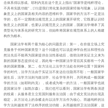
念体系得以形成。耶利内克在这个意义上指出“国家学是纯粹理论，
不具有实践功能”，
[33
]
是我们简化复杂的国家经验与现象，认识抽
象意义上的国家及相关内容的思维科学。国家学的方法不一定是法
学的，也不一定围绕法规范意义上的国家展开研究，它既要认识经
验意义上的国家，也要认识规范意义上的国家，国家法学继承了其
类型化与体系化的研究方法，但始终将国家在规范体系上的人格建
构作为根本。
国家法学有两个最为核心的问题意识：第一，在价值立场上究
竟服务于何种国家类型？这个问题也可以说是神学自然法和理性自
然法先后不能再为国家提供合法性基础后，借助法律实证主义来为
新的国家形态提供论证，因此每一种国家法学背后其实都有一个具
体的国家图像。第二，在方法论上法学方法处在何种位置？国家科
学的时代，法学方法由于实证法不发达往往隐而不彰；一般国家学
诞生后，法学方法则与政治学、社会学等并列，共同构成一般国家
学的方法（如耶利内克），或者成为唯一的方法，一般国家学也就
是国家法学（如凯尔森）。我们也可以看到，国家法学有两条演进
的线索：从服务君主立宪国到服务法治国；由于成文宪法的出现及
稳定，从方法论上的杂糅走向以法学方法作为核心。而越纯粹的法
学方法则越发挥了法秩序的统治功能，从而越能捍卫法治国家，这