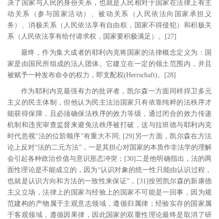
决了国家与人民的身份关系，也就是人民相对于国家在法律上有主
动关系（参与国家活动）、被动关系（人民依法向国家承担义
务）、消极关系（人民依法享有自由权，国家不得侵犯）和积极关
系（人民依法享有给付请求权，国家要积极满足）。
[27
]
最终，作为集大成者的耶利内克将国家的法律概念定义为：国
家是由国民所组成的法人团体。它建立在一定的领土范围内，并且
被赋予一种发布命令的权力，即支配权
(Herrschaft)
。
[28
]
作为耶利内克最强有力的批评者，凯尔森一方面同样捍卫多元
主义的民主体制，但他认为民主法治国家只有依靠纯粹的法秩序才
能获得保障，且必须确保法秩序的效力等级，通过闭合的效力传递
机制和违宪审查监督来避免法秩序被打破，这与拉班德与耶利内克
时代忽视
“法的位阶顺序”有重大不同
; [29
]
另一方面，凯尔森在方法
论上反对“法的二元方法”，一是其担心对国家的本质作非法学的理解
会引起各种政治价值与意识形态冲突；
[30
]
二是他明确指出，法的两
面性理论是不能成立的，因为“认识对象的统一性只能由认识过程，
也就是认识方向和方法的一致性来保证”，
[31
]
按照凯尔森的新康德
主义立场，法律上的国家与经验上的国家不可能是一回事，因为规
范建构的产物属于主观意志领域，遵循归属律；经验实存的国家属
于客观领域，遵循因果律，因此国家的双重性理论最终是取消了研