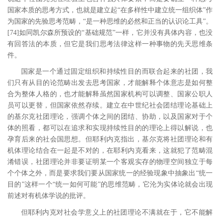
国家本质的思考方式，也就是建立起
“在多样性中建立统一组织体”作
为国家的先验思考范畴，“是一种思维的必然和正当的认识论工具”。
[74
]
如同凯尔森所预设的“基础规范”一样，它并没有具体内容，也没
有回答法的本质，但它是我们思考法律这样一种事物的先天思维条
件。
国家是一个通过固定组织和持续性目的而联合起来的社团，我
们只有从目的论范畴出发去思考国家，才能解释个体意志是如何整
合为整体人格的，也才能解释虽然国家机构可以调整、国家公职人
员可以更替，但国家依然存续。建立在中世纪社会团结理论基础上
的基尔克社团理论，强调个体之间的团结、协助，以及国家对于个
体的照看，都可以在追求和实现持续性目的的理论上得以解说，也
孕育后来的社会国思想。但耶利内克指出，基尔克将社团理论和有
机体理论结合在一起是不对的，在耶利内克看来，这就犯了范畴混
淆错误，社团理论并非要证明某一个客观实存的物理空间独立于每
个个体之外，而是要求我们要从国家统一的经验现象中抽象出
“统一
目的”这样一个“统一如何可能”的思维范畴，它沦为实体论就会出现
前述对有机体学说的批评。
但耶利内克对社会学意义上的社团理论不满就在于，它不能解