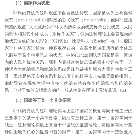
（2）国家作为状态
耶利内克认为这种观点来自自然法传统，国家被认为是与自然
状态（
status naturalis)
相对应的公民状态（
status civilis)
，他同时援用
康德的观点 “人民彼此的个体关系所构成的状态称为公民状态，人民
的整体相对其个体成员，则称作国家”，认为这种理论主要表现为统
治状态论或统治关系论。
[62
]
例如，比斯科夫（
Bischof
）在《一般国
家学》将国家理解为一种客观存在的、在某个区域里所有的个体意
志服从于某个特定意志的状态。林格
(Lingg)
则认为国家是某一区域
内的人民的统治关系。耶利内克对这种状态说的根本批评在于，这
种观点对统治状态和统治关系缺乏规范链接和联合力量作为整合工
具，因此是将现实的关系和状态做了纯粹事实上杂乱无章的排列，
由此导致在现实生活中有多少统治者就有多少统治状态和统治关
系，但对于如何实现意志的统一服从性则在理论上无法说明。
[63
]
（3）国家等于某一个具体要素
耶利内克认为这种理论实际上是将国家的概念等同于他主张的
三要素中的某一个具体要素，因此有三种主张：第一，国家等同于
领土。这种理论实质上来自于中世纪的世袭理论，将国家等同于某
种以土地为核心的世袭罔替的财产；第二，国家等同于一定数量人