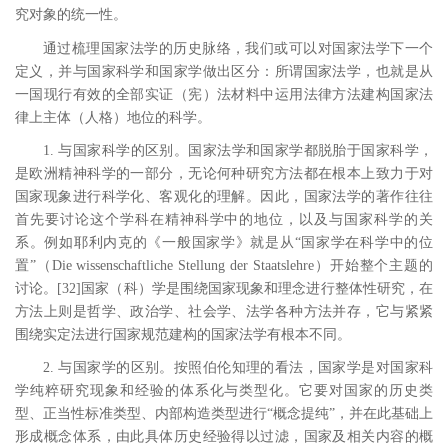
究对象的统一性。
通过梳理国家法学的历史脉络，我们或可以对国家法学下一个
定义，并与国家科学和国家学做出区分：所谓国家法学，也就是从
一国现行有效的全部实证（宪）法材料中运用法律方法建构国家法
律上主体（人格）地位的科学。
1.
与国家科学的区别。国家法学和国家学都脱胎于国家科学，
是欧洲精神科学的一部分，无论何种研究方法都在根本上致力于对
国家现象进行科学化、客观化的理解。因此，国家法学的著作往往
首先要讨论这个学科在精神科学中的地位，以及与国家科学的关
系。例如耶利内克的《一般国家学》就是从“国家学在科学中的位
置”（
Die wissenschaftliche Stellung der Staatslehre
）开始整个主题的
讨论。
[32
]
国家（科）学是围绕国家现象和理念进行整体性研究，在
方法上则是哲学、政治学、社会学、法学各种方法并存，它与紧紧
围绕实定法进行国家规范建构的国家法学有根本不同。
2.
与国家学的区别。按照伯伦知理的看法，国家学是对国家科
学纯粹研究现象和经验的体系化与类型化。它要对国家的历史类
型、正当性标准类型、内部构造类型进行“概念提纯”，并在此基础上
形成概念体系，由此具体历史经验得以过滤，国家及相关内容的概