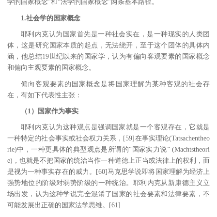
学的国家概念”和“法学的国家概念”两条基本路径。
1.社会学的国家概念
耶利内克认为国家首先是一种社会实在，是一种现实的人类团
体，这是研究国家本质的起点，无法绕开，至于这个团体的具体内
涵，他总结
19
世纪以来的国家学，认为有偏向客观要素的国家概念
和偏向主观要素的国家概念。
偏向客观要素的国家概念是将国家理解为某种客观的社会存
在，有如下代表性主张：
（1）国家作为事实
耶利内克认为这种观点是强调国家就是一个客观存在，它就是
一种特定的社会事实或社会权力关系，
[59
]
在事实理论
(Tatsachentheo
rie)
中，一种更具体的典型观点是所谓的“国家实力说”
(Machtstheori
e)
，也就是不把国家的统治当作一种道德上正当或法律上的权利，而
是视为一种事实存在的威力。
[60
]
马克思学说即将国家理解为经济上
强势地位的阶级对弱势阶级的一种统治。耶利内克从新康德主义立
场出发，认为这种学说完全混淆了国家的社会要素和法律要素，不
可能发展出正确的国家法学思维。
[61
]