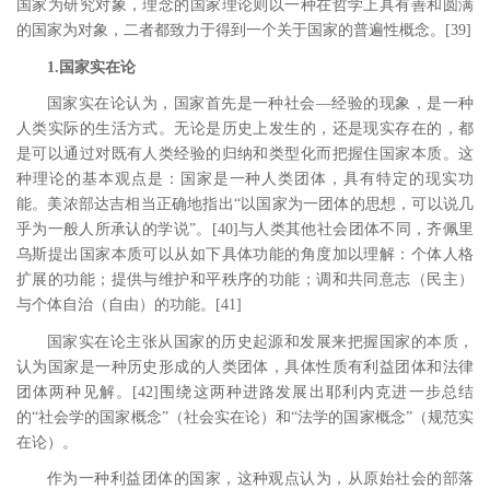
国家为研究对象，理念的国家理论则以一种在哲学上具有善和圆满
的国家为对象，二者都致力于得到一个关于国家的普遍性概念。
[39
]
1.国家实在论
国家实在论认为，国家首先是一种社会
―经验的现象，是一种
人类实际的生活方式。无论是历史上发生的，还是现实存在的，都
是可以通过对既有人类经验的归纳和类型化而把握住国家本质。这
种理论的基本观点是：国家是一种人类团体，具有特定的现实功
能。美浓部达吉相当正确地指出“以国家为一团体的思想，可以说几
乎为一般人所承认的学说”。
[40
]
与人类其他社会团体不同，齐佩里
乌斯提出国家本质可以从如下具体功能的角度加以理解：个体人格
扩展的功能；提供与维护和平秩序的功能；调和共同意志（民主）
与个体自治（自由）的功能。
[41
]
国家实在论主张从国家的历史起源和发展来把握国家的本质，
认为国家是一种历史形成的人类团体，具体性质有利益团体和法律
团体两种见解。
[42
]
围绕这两种进路发展出耶利内克进一步总结
的“社会学的国家概念”（社会实在论）和“法学的国家概念”（规范实
在论）。
作为一种利益团体的国家，这种观点认为，从原始社会的部落