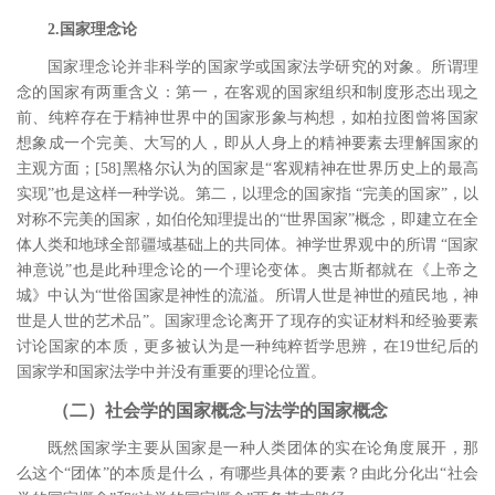
2.国家理念论
国家理念论并非科学的国家学或国家法学研究的对象。所谓理
念的国家有两重含义：第一，在客观的国家组织和制度形态出现之
前、纯粹存在于精神世界中的国家形象与构想，如柏拉图曾将国家
想象成一个完美、大写的人，即从人身上的精神要素去理解国家的
主观方面；
[58
]
黑格尔认为的国家是“客观精神在世界历史上的最高
实现”也是这样一种学说。第二，以理念的国家指 “完美的国家”，以
对称不完美的国家，如伯伦知理提出的“世界国家”概念，即建立在全
体人类和地球全部疆域基础上的共同体。神学世界观中的所谓 “国家
神意说”也是此种理念论的一个理论变体。奥古斯都就在《上帝之
城》中认为“世俗国家是神性的流溢。所谓人世是神世的殖民地，神
世是人世的艺术品”。国家理念论离开了现存的实证材料和经验要素
讨论国家的本质，更多被认为是一种纯粹哲学思辨，在
19
世纪后的
国家学和国家法学中并没有重要的理论位置。
（二）社会学的国家概念与法学的国家概念
既然国家学主要从国家是一种人类团体的实在论角度展开，那
么这个
“团体”的本质是什么，有哪些具体的要素？由此分化出“社会