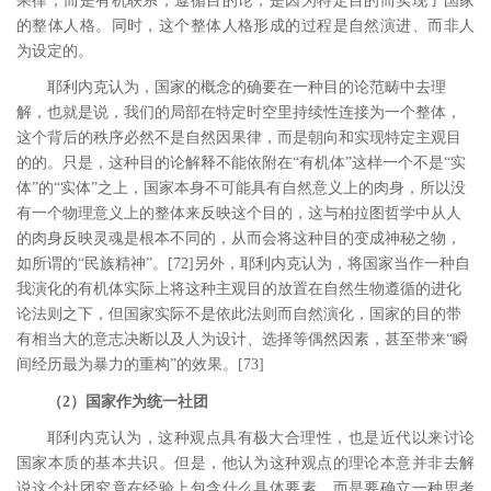
果律；而是有机联系，遵循目的论，是因为特定目的而实现了国家
的整体人格。同时，这个整体人格形成的过程是自然演进、而非人
为设定的。
耶利内克认为，国家的概念的确要在一种目的论范畴中去理
解，也就是说，我们的局部在特定时空里持续性连接为一个整体，
这个背后的秩序必然不是自然因果律，而是朝向和实现特定主观目
的的。只是，这种目的论解释不能依附在
“有机体”这样一个不是“实
体”的“实体”之上，国家本身不可能具有自然意义上的肉身，所以没
有一个物理意义上的整体来反映这个目的，这与柏拉图哲学中从人
的肉身反映灵魂是根本不同的，从而会将这种目的变成神秘之物，
如所谓的“民族精神”。
[72
]
另外，耶利内克认为，将国家当作一种自
我演化的有机体实际上将这种主观目的放置在自然生物遵循的进化
论法则之下，但国家实际不是依此法则而自然演化，国家的目的带
有相当大的意志决断以及人为设计、选择等偶然因素，甚至带来“瞬
间经历最为暴力的重构”的效果。
[73
]
（
2
）国家作为统一社团
耶利内克认为，这种观点具有极大合理性，也是近代以来讨论
国家本质的基本共识。但是，他认为这种观点的理论本意并非去解
说这个社团究竟在经验上包含什么具体要素，而是要确立一种思考