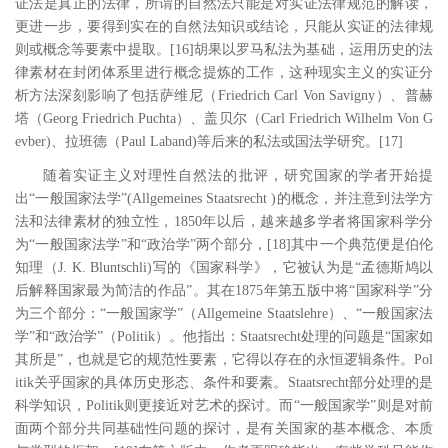
证法是真正的法律，所谓的自然法只能是对实证法律规范的解读，
更进一步，要得到实在的自然法知识或结论，只能从实证的法律规
则或概念等要素中提取。
[16
]
胡果以罗马私法为基础，运用历史的法
律素材在封闭体系里进行概念提炼的工作，这种现实主义的实证分
析方法深刻影响了包括萨维尼（
Friedrich Carl Von Savigny
）、普赫
塔（
Georg Friedrich Puchta
）、盖贝尔（
Carl Friedrich Wilhelm Von G
evber)
、拉班德（
Paul Laband)
等后来的私法或国法学研究。
[17
]
随着实证主义对理性自然法的批评，研究国家的学者开始提
出
“一般国家法学”
(Allgemeines Staatsrecht )
的概念，并注意到法学方
法和法律素材的独立性，
1850
年以后，越来越多学者将国家科学分
为“一般国家法学”和“政治学”两个部分，
[18
]
其中一个典范便是伯伦
知理（
J. K. Bluntschli)
写的《国家科学》，它被认为是“孟德斯鸠以
后解释国家最为简洁的作品”。其在
1875
年第五版中将“国家科学”分
为三个部分：“一般国家学”（
Allgemeine Staatslehre
）、“一般国家法
学”和“政治学”（
Politik
）。他指出：
Staatsrecht
处理的问题是“国家如
其所是”，也就是它的规范性要素，它得以存在的永恒逻辑条件。
Pol
itik
关乎国家的具体历史形态、条件和要素。
Staatsrecht
部分处理的是
科学知识，
Politik
则更接近对艺术的探讨。而“一般国家学”则是对前
面两个部分共同基础性问题的探讨，是有关国家的基本概念、本质