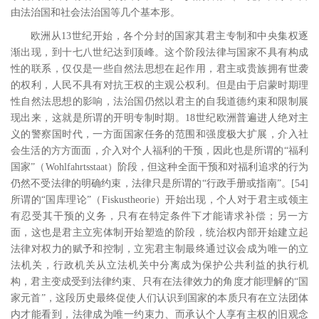
由法治国和社会法治国等几个基本形。
欧洲从
13
世纪开始，各个分封的国家其君主专制和中央集权逐
渐出现，到十七八世纪达到顶峰。这个阶段法律与国家不具有构成
性的联系，仅仅是一些自然法思想在起作用，君主或贵族拥有世袭
的权利，人民不具有对抗王权的主观公权利。但是由于启蒙时期理
性自然法思想的影响，法治国仍然以君主的自我道德约束和限制展
现出来，这就是所谓的开明专制时期。
18
世纪欧洲普遍进人绝对主
义的警察国时代，一方面国家任务的范围和强度极大扩展，介入社
会生活的方方面面，介入对个人福利的干预，因此也是所谓的“福利
国家”（
Wohlfahrtsstaat
）阶段，但这种全面干预和对福利追求的行为
仍然不受法律的明确约束，法律只是所谓的“行政手册或指南”。
[54
]
所谓的“国库理论”（
Fiskustheorie
）开始出现，个人对于君主或领主
有忍受其干预的义务，只有在特定条件下才能请求补偿；另一方
面，这也是君主立宪体制开始塑造的阶段，统治权内部开始建立起
法律对权力的赋予和控制，立宪君主制最终通过议会成为唯一的立
法机关，行政机关从立法机关中分离成为保护公共利益的执行机
构，君主变成受到法律约束、只有在法律效力的角度才能理解的“国
家元首”，这段历史最终促使人们认识到国家的本质只有在立法团体
内才能看到，法律成为唯一约束力、而承认个人享有主权的旧观念