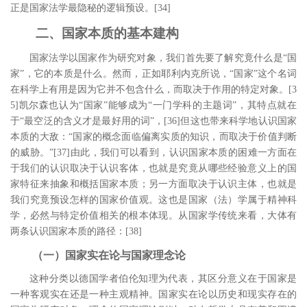
正是国家法学最隐秘的逻辑预设。
[34
]
二、国家本质的基本建构
国家法学以国家作为研究对象，我们首先要了解究竟什么是
“国
家”，它的本质是什么。然而，正如耶利内克所说，“国家”这个名词
在科学上有用是因为它并不包含什么，而取决于作用的特定对象。
[3
5
]
凯尔森也认为“国家”能够成为“一门学科的主题词”，其特点就在
于“最空泛的含义才是最好用的词”，
[36
]
但这也带来科学地认识国家
本质的大敌：“国家的概念面临偏离实质的知识，而取决于价值判断
的威胁。”
[37
]
由此，我们可以看到，认识国家本质的困难一方面在
于我们的认识取决于认识客体，也就是究竟从哪些经验意义上的国
家特征来抽象和概括国家本质；另一方面取决于认识主体，也就是
我们究竟预设怎样的国家价值观。这也是国家（法）学属于精神科
学，必然与特定价值相关的根本体现。从国家学传统来看，大体有
两条认识国家本质的路径：
[38
]
（一）国家实在论与国家理念论
这种分类以德国学者伯伦知理为代表，其区分意义在于国家是
一种客观实在还是一种主观精神。国家实在论以历史和现实存在的