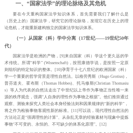
一、
“国家法学”的理论脉络及其危机
要在今天重构国家法学知识体系，首先需要我们了解什么是
（历史上的）国家法学，研究它的理论脉络，发现它在历史上的理
论危机，才能重新建构独立的国家法学知识体系。
（一）从国家（科）学中分离（
17世纪――19世纪50年
代）
国家法学是欧洲的产物，
[9
]
来自国家（科）学这个更久远的学
术传统。所谓“科学”
(Wissenschaft)
，按照康德学说，是按照一定原
则组织的特定知识的整体。
[10
]
孕育于十七八世纪的欧洲国家（科）
学一个重要的哲学背景是理性自然法。以格劳秀斯（
Hugo Grotius)
，
普芬道夫、霍布斯（
Thomas Hobbes)
、托马修斯
(Christian Thomasiu
s
）等人为代表的自然法走出了中世纪以上帝作为事物正当性唯一来
源的秩序观念，强调“人自身的理性作为事物之根据”。他们推崇通过
观察、测验来探究人类社会本身经验法则和因果规律的“新的科学”，
将之作为检验事物客观性新的标准。
[11
]
可以说，现代理性自然法的
方法论正是“强调理性的计算”、从杂乱无章的经验素材与现象中提炼
事物“不可变的、永恒的、不可缺少的体系化原理”。
[12
]