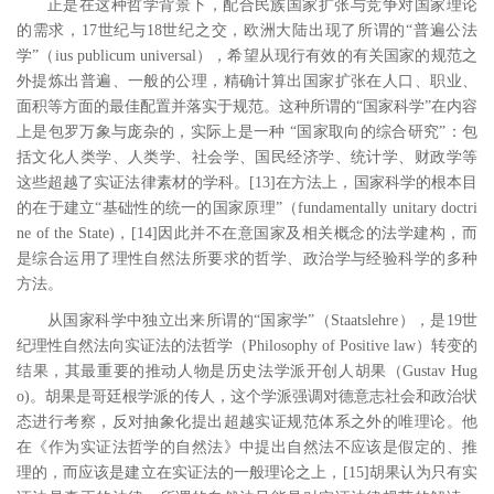
正是在这种哲学背景下，配合民族国家扩张与竞争对国家理论
的需求，
17
世纪与
18
世纪之交，欧洲大陆出现了所谓的“普遍公法
学”（
ius publicum universal
），希望从现行有效的有关国家的规范之
外提炼出普遍、一般的公理，精确计算出国家扩张在人口、职业、
面积等方面的最佳配置并落实于规范。这种所谓的“国家科学”在内容
上是包罗万象与庞杂的，实际上是一种 “国家取向的综合研究”：包
括文化人类学、人类学、社会学、国民经济学、统计学、财政学等
这些超越了实证法律素材的学科。
[13
]
在方法上，国家科学的根本目
的在于建立“基础性的统一的国家原理”（
fundamentally unitary doctri
ne of the State)
，
[14
]
因此并不在意国家及相关概念的法学建构，而
是综合运用了理性自然法所要求的哲学、政治学与经验科学的多种
方法。
从国家科学中独立出来所谓的
“国家学”（
Staatslehre
），是
19
世
纪理性自然法向实证法的法哲学（
Philosophy of Positive law
）转变的
结果，其最重要的推动人物是历史法学派开创人胡果（
Gustav Hug
o)
。胡果是哥廷根学派的传人，这个学派强调对德意志社会和政治状
态进行考察，反对抽象化提出超越实证规范体系之外的唯理论。他
在《作为实证法哲学的自然法》中提出自然法不应该是假定的、推
理的，而应该是建立在实证法的一般理论之上，
[15
]
胡果认为只有实