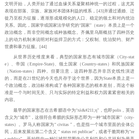
文明开始，人类开始了通过血缘关系凝聚精神统一的过程，这尤其
表现在部落、宗族、家族对本团体利益的维系，
[43
]
并通过通婚、迁
徙乃至权力征服，逐渐形成规模化的人口、稳定的领土和对内统治
关系。因此，国家学或国家法学研究的“国家”（
state
）本质上是一个
政治概念，而非空间概念或种族概念。齐佩里乌斯概括了四种历史
上的动力机制来说明对利益捍卫的方式：父权制、统治契约、财产
世袭和暴力征服。
[44
]
从世界历史维度来看，典型的国家形态有城市国家（
City-stat
e
）、帝国（
Empire-State)
、领土国家（
Country-states
）和民族国家
（
Nation-states
）四种。但要注意，这四种形态并非历史线性演进
的，而是在
21
世纪的今天也共存于这个世界，因为
State
本质上是一
个政治概念，政治标准构成了各种国家形态的根本差别，而这个标
准是一个与时间无关、只与实际的特定利益和权力因素紧密相关的
内容。
最早的国家形态在古希腊语中为
“πλ
&#211;
η”，也即
polis
，英语
含义为“城市”，这很符合希腊的实际形态即为一种“城市国家”（
city-
states
）。罗马人称国家为“
civitas
”，也是指一个城市里面的全体公
民，后来发展出第二个含义 “
status rei publicae
”，或者干脆简称为“
re
s publica
”，开始指向一种以城邦范围内公共利益和公共福利为最高