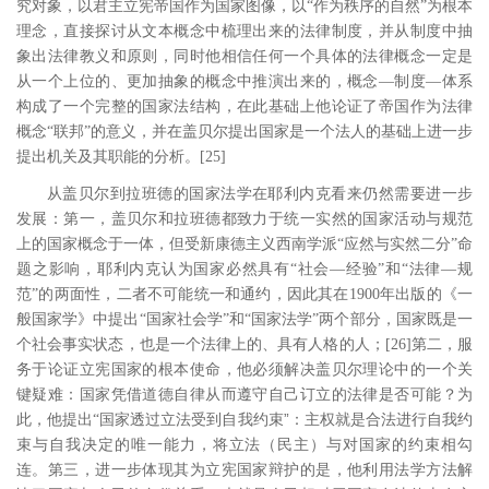
究对象，以君主立宪帝国作为国家图像，以
“作为秩序的自然”为根本
理念，直接探讨从文本概念中梳理出来的法律制度，并从制度中抽
象出法律教义和原则，同时他相信任何一个具体的法律概念一定是
从一个上位的、更加抽象的概念中推演出来的，概念―制度―体系
构成了一个完整的国家法结构，在此基础上他论证了帝国作为法律
概念“联邦”的意义，并在盖贝尔提出国家是一个法人的基础上进一步
提出机关及其职能的分析。
[25
]
从盖贝尔到拉班德的国家法学在耶利内克看来仍然需要进一步
发展：第一，盖贝尔和拉班德都致力于统一实然的国家活动与规范
上的国家概念于一体，但受新康德主义西南学派
“应然与实然二分”命
题之影响，耶利内克认为国家必然具有“社会―经验”和“法律―规
范”的两面性，二者不可能统一和通约，因此其在
1900
年出版的《一
般国家学》中提出“国家社会学”和“国家法学”两个部分，国家既是一
个社会事实状态，也是一个法律上的、具有人格的人；
[26
]
第二，服
务于论证立宪国家的根本使命，他必须解决盖贝尔理论中的一个关
键疑难：国家凭借道德自律从而遵守自己订立的法律是否可能？为
”
此，他提出“国家透过立法受到自我约束
：主权就是合法进行自我约
束与自我决定的唯一能力，将立法（民主）与对国家的约束相勾
连。第三，进一步体现其为立宪国家辩护的是，他利用法学方法解