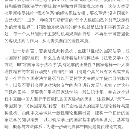
解和吸收国家法学也意味着消解和放逐国家概念本身，这使人类要
么重新接受纯粹 “需求体系”的经济系统安排，要么重返“没有国家的
自然状态”，成为一种哈贝马斯所言的“每个人根据自己的好恶决定行
为的无名世界”，
[7
]
政治系统功能的解体也就是法治不再有安身之
处，每一个人只能出于主观动机与规则而行动，不再出于可普遍化
的客观法则而作为，从而丧失自由的理性本质。
进一步而言，若要避免此种危机，重建
21
世纪的国家法学，找
回国家和国家意识，那么是否意味着运用纯粹法学（法教义学）的
”
方法，即“将国家等于法秩序
具有足够的正当性？国家这样一种人类
理性精神与客观行动交互作用的产物，
[8
]
是否真的只有客观或主观
某一个面向？国家法学是否可以不要哲学为法教义学提供目的和方
向，以及不要社会理论对法教义学的内容进行发展与充实？对这些
问题的回答，需要我们重构国家法学的一般知识体系，并在这个过
程中直面中国人迥异于西欧民族国家建构的历史，注意到从 “天下―
”
帝国观”到“民族国家观
转变，我们面临巨大的国家法理论解释与建
构危机。由此本文尝试从一般性理论框架出发，建构一个初步的国
家法学的知识纲要，以明确法学上的国家基本的科学含义、基本范
畴、概念与方法体系，为进一步研究具体中国问题提供理论前提。