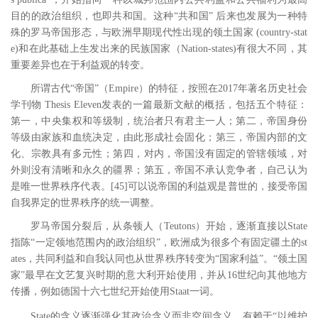
目的的政治组织，也即共和国。这种“共和国” 后来也发展为一种特
殊的罗马帝国形态，与欧洲早期现代性出现的领土国家
(country-stat
e)
和在此基础上生发出来的民族国家（
Nation-states)
有很大不同，其
重要差异也在于利益观的转变。
所谓古代
“帝国”（
Empire
）的特征，按照在
2017
年著名历史社会
学刊物
Thesis Eleven
发表的一篇最新文献的概括，包括五个特征：
第一，中央集权和等级制，统治者只有君主一人；第二，帝国身份
等级由家族和血统决定，由此形成社会固化；第三，帝国内部的文
化、宗教具有多元性；第四，对内，帝国没有固定的管辖领域，对
外则没有清晰和永久的疆界；第五，帝国不承认竞争者，自己认为
是唯一世界秩序代表。
[45
]
可以说帝国的利益观是普世的，接受帝国
自我界定的世界秩序的统一调整。
罗马帝国分裂后，从条顿人（
Teutons
）开始，逐渐直接以
State
指陈“一定领地范围内的政治组织”，欧洲成为很多个有固定疆土的
st
ates
，共同利益和自我认同也从世界秩序转变为“国家利益”。“领土国
家”最早在文艺复兴时期的意大利开始使用，并从
16
世纪向其他地方
传播，例如德国十六七世纪开始使用
Staat
一词。
State
的含义逐渐强化其政治含义而非空间含义，有赖于“以维护