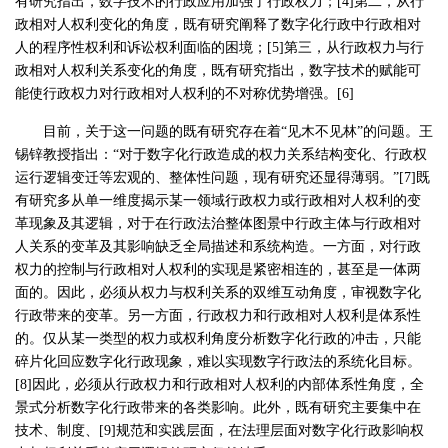
有研究指出，数字技术的行政应用加强了行政权力；[4]第二，从行
政相对人权利变化的角度，既有研究阐释了数字化行政中行政相对
人的程序性权利和诉讼权利面临的困境；[5]第三，从行政权力与行
政相对人权利关系变化的角度，既有研究指出，数字技术的赋能可
能使行政权力对行政相对人权利的不对称优势增强。[6]
目前，关于这一问题的既有研究存在着“见木不见林”的问题。王
锡锌教授指出：“对于数字化行政造成的权力关系结构变化、行政权
运行逻辑变迁等宏观的、整体性问题，现有研究还显得薄弱。”[7]既
有研究多从单一维度揭示某一领域行政权力或行政相对人权利的变
革现象及其逻辑，对于在行政法治整体图景中行政主体与行政相对
人关系的变革及其影响缺乏全局描述和系统构造。一方面，对行政
权力的控制与行政相对人权利的实现是紧密相连的，甚至是一体两
面的。因此，必须从权力与权利关系的双维互动角度，审视数字化
行政带来的变革。另一方面，行政权力和行政相对人权利是体系性
的。仅从某一类型的权力或权利角度分析数字化行政的冲击，只能
碎片化回应数字化行政现象，难以实现数字行政法的系统化目标。
[8]因此，必须从行政权力和行政相对人权利的内部体系性角度，全
景式分析数字化行政带来的各类影响。此外，既有研究主要集中在
技术、制度、[9]规范和实践层面，在法理层面对数字化行政影响权