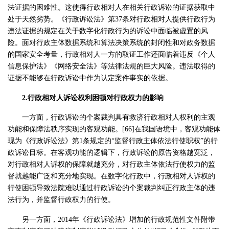
法证据的困难性。这使得行政相对人在相关行政诉讼的证据获取中
处于天然劣势。《行政诉讼法》第37条对行政相对人提供行政行为
违法证据的规定在关于数字化行政行为的诉讼中面临被虚置的风
险。面对行政主体数据系统和算法决策系统的封闭性和对政务数据
的国家安全考量，行政相对人一方的取证工作还面临着违反《个人
信息保护法》《网络安全法》等法律法规的巨大风险。违法取得的
证据不能够在行政诉讼中作为认定案件事实的依据。
2.行政相对人诉讼权利困顿对行政权力的影响
一方面，行政诉讼的个案裁判具有救济行政相对人权利的主观
功能和保障法秩序实现的客观功能。[66]在我国语境中，客观功能体
现为《行政诉讼法》第1条规定的“监督行政主体依法行使职权”的行
政诉讼目标。在客观功能的逻辑下，行政诉讼的原告资格越宽泛，
对行政相对人诉权的保障就越充分，对行政主体依法行使权力的监
督就越能广泛和充分地实现。在数字化行政中，行政相对人诉权的
行使困顿导致法院难以通过行政诉讼的个案裁判纠正行政主体的违
法行为，并监督行政权力的行使。
另一方面，2014年《行政诉讼法》增加的行政规范性文件附带