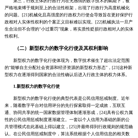
第三，行政主体的行政行为在无感情的数字技术的赋能下，被
严格地束缚于规则至上的合法性框架，出现了行政行为高度机械化
的问题。[21]机械化且高强度的行政权力行使会导致旨在更好保护行
政相对人实体性权利的个案正义目标难以实现。[22]机械执法一旦产
生合法但不合理的“小过重罚”现象，将实质性贬损行政相对人的实体
性权利。
（二）新型权力的数字化行使及其权利影响
新型权力的数字化行使体现为，数字技术催生了超出法定范围
的“能够自主分配社会资源和经济资源的新型权力形态”，[23]这种新
型权力在逐渐得到国家的合法性确认后进入行政主体的权力体系。
1.新型权力的数字化行使
新型权力的数字化行使的典型代表是公民信用惩戒制度。近年
来，随着数字平台对信用评分的先行探索取得一定成效，互联互
通、协同共享的统一国家数据管理体制逐渐形成，[24]具有公权力属
性的公民信用惩戒制度逐渐建立。一套以个人信用为基础的新的公
共管理模式在此基础上得以建立，[25]并最终得到行政规则的规范确
认。在公民信用惩戒制度中，算法系统根据个人信用信息的相关数