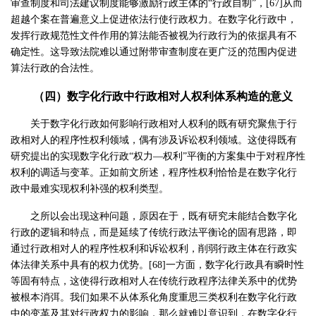
审查制度和司法建议制度能够激励行政主体的“行政自制”，[67]从而
超越个案在普遍意义上促进依法行使行政权力。在数字化行政中，
发挥行政规范性文件作用的算法能否被视为行政行为的依据具有不
确定性。这导致法院难以通过附带审查制度在更广泛的范围内促进
算法行政的合法性。
（四）数字化行政中行政相对人权利体系构造的意义
关于数字化行政如何影响行政相对人权利的既有研究聚焦于行
政相对人的程序性权利领域，偶有涉及诉讼权利领域。这使得既有
研究提出的实现数字化行政“权力—权利”平衡的方案集中于对程序性
权利的调适与变革。正如前文所述，程序性权利恰恰是在数字化行
政中最难实现权利补强的权利类型。
之所以会出现这种问题，原因在于，既有研究未能结合数字化
行政的逻辑和特点，而是延续了传统行政法平衡论的固有思路，即
通过行政相对人的程序性权利和诉讼权利，削弱行政主体在行政实
体法律关系中具有的权力优势。[68]一方面，数字化行政具有瞬时性
等固有特点，这使得行政相对人在传统行政程序法律关系中的优势
被根本消弭。我们如果不从体系化角度重思三类权利在数字化行政
中的变革及其对行政权力的影响，那么就难以意识到，在数字化行