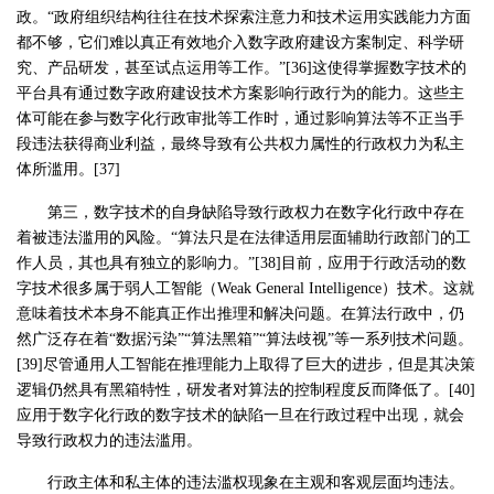
政。“政府组织结构往往在技术探索注意力和技术运用实践能力方面
都不够，它们难以真正有效地介入数字政府建设方案制定、科学研
究、产品研发，甚至试点运用等工作。”[36]这使得掌握数字技术的
平台具有通过数字政府建设技术方案影响行政行为的能力。这些主
体可能在参与数字化行政审批等工作时，通过影响算法等不正当手
段违法获得商业利益，最终导致有公共权力属性的行政权力为私主
体所滥用。[37]
第三，数字技术的自身缺陷导致行政权力在数字化行政中存在
着被违法滥用的风险。“算法只是在法律适用层面辅助行政部门的工
作人员，其也具有独立的影响力。”[38]目前，应用于行政活动的数
字技术很多属于弱人工智能（Weak General Intelligence）技术。这就
意味着技术本身不能真正作出推理和解决问题。在算法行政中，仍
然广泛存在着“数据污染”“算法黑箱”“算法歧视”等一系列技术问题。
[39]尽管通用人工智能在推理能力上取得了巨大的进步，但是其决策
逻辑仍然具有黑箱特性，研发者对算法的控制程度反而降低了。[40]
应用于数字化行政的数字技术的缺陷一旦在行政过程中出现，就会
导致行政权力的违法滥用。
行政主体和私主体的违法滥权现象在主观和客观层面均违法。