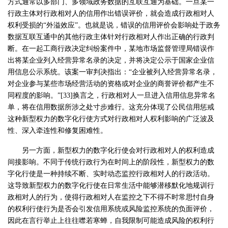
方式通常以多部门、多领域政务数据的互联互通为基础。一旦某一
行政主体对行政相对人的信用作出错误评价，就会造成行政相对人
权利受损的“外溢效应”。也就是说，错误的信用评价会影响处于政务
数据互联互通中的其他行政主体针对行政相对人作出正确的行政判
断。在一起工商行政决定纠纷案件中，某地市场监督管理局错误作
出将某企业列入经营异常名录的决定，并将决定公示于国家企业信
用信息公示系统。该案一审判决指出：“企业被列入经营异常名录，
对企业参与某些市场经营活动的资格或对企业的商誉评价都产生不
同程度的影响。”[33]换言之，行政相对人一旦进入信用信息异常名
单，将在信用数据所涉之处寸步难行。这充分体现了公民信用惩戒
这种新型权力的数字化行使方式对行政相对人权利影响的广泛波及
性、深入牵连性和修复困难性。
另一方面，新型权力的数字化行使会对行政相对人的权利造成
间接影响。不同于传统行政行为在时间上的阶段性，新型权力的数
字化行使是一种持续不断、实时动态监控行政相对人的行政活动。
这导致新型权力的数字化行使在日常生活中能够潜移默化地规训行
政相对人的行为，使得行政相对人在监控之下不得不时常思忖自身
的权利行使行为是否会引发信用系统或风险监控系统的负面评价，
因此在言行举止上往往噤若寒蝉，自我限制可能造成风险的权利行