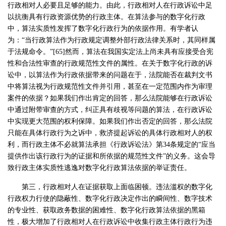
行政相对人必要且足够的能力。由此，行政相对人在行政诉讼中足
以抗衡具有行政资源优势的行政主体。在算法参与的数字化行政
中，算法实质性发挥了数字化行政行为的依据作用。有学者认
为：“当行政算法作为行政规定调整外部行政法律关系时，其同样属
于法规命令。”[65]然而，算法在我国实定法上尚未具有应接受合宪
性和合法性审查的行政规范性文件的属性。在关于数字化行政的诉
讼中，以算法作为行政依据带来的问题在于，法院能否在裁判文书
中将算法视为行政规范性文件并引用，甚至在一定范围内作为审理
案件的依据？如果我们作出肯定的回答，那么法院能够在行政诉讼
中通过附带审查的方式，纠正具有歧视等问题的算法，在行政诉讼
中实现更大范围的权利保障。如果我们作出否定的回答，那么法院
只能在具体行政行为之诉中，救济提起诉讼的具体行政相对人的权
利，而行政主体不必就算法承担《行政诉讼法》第34条规定的“应当
提供作出该行政行为的证据和所依据的规范性文件”的义务。这会导
致行政主体实质性逃逸对数字化行政算法依据的举证责任。
第三，行政相对人在证据获取上面临困顿。违法滥权的数字化
行政权力行使的隐蔽性、数字化行政决定作出的瞬间性、数字技术
的专业性、获取政务数据的困难性、数字化行政算法依据的黑箱
性，极大增加了行政相对人在行政诉讼中收集行政主体行政行为违