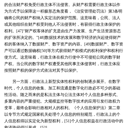
的合法财产权免受行政主体不法侵害。从财产权需要行政主体以作
为方式予以保障这一积极形态角度看，《治安管理处罚法》第3条明
确将公民的财产权纳入实定法的保护范围。这意味着，公民、法人
或其他组织在财产权受到他人不法侵害时，有获得行政主体保护的
权利。[47]“财产权客体的扩充是由生产力发展、生产生活资源形态
的扩张所决定的。”[48]数据技术的发展和数字经济的兴起使得财产
权的客体纳入了数据财产、数字资产的内容。[49]数据财产、数字资
产可以通过数据确权[50]等方式获得财产权模式的权利保护和权利行
使方式。这意味着，行政主体在权力行使中不可侵犯公民的数字财
产权。当公民的数字财产权遭受其他民事主体侵害时，行政主体应
按照财产权的保护方式依法对其予以保护。
另一方面，行政法上新型实体性权利的创制逐步展开。在数字
时代，个人信息的收集、加工和流通是数字化行政必不可少的基础
性活动。随之而来的是私法主体与公法主体对个人信息多种形式、
多重内容的严重侵犯。大规模监控等数字技术的应用引发行政权力
变革，最终会影响行政相对人的权利。《个人信息保护法》第二章
以专节方式规定国家机关处理个人信息的特别规范，行政法上的个
人信息权得以实定化为新型权利，[51]个人信息权益在行政活动中的
救济路径得以形成。[52]