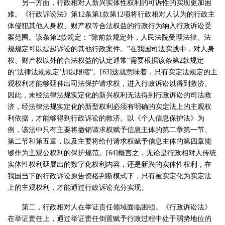
另一方面，行政相对人新兴实体性权利的可诉性的实现更加困
难。《行政诉讼法》第12条第1款第12项将行政相对人认为的行政主
体侵犯其他人身权、财产权等合法权益的行政行为纳入行政诉讼受
案范围。该条第2款规定：“除前款规定外，人民法院受理法律、法
规规定可以提起诉讼的其他行政案件。”在我国司法实践中，对人身
权、财产权以外的合法权益的认定通常“需要根据该条第2款规定
的‘法律法规规定’加以限缩”。[63]这就意味着，只有实定法规定的主
观权利才能够延伸出司法保护请求权，进入行政诉讼以得到救济。
因此，未经法律法规实定化的新兴权利无法得到行政诉讼的司法救
济，经法律法规实定化的新型权利必须有明确的实定法上的主观权
利依据，才能够得到行政诉讼的救济。以《个人信息保护法》为
例，该法中只有主要将撤销请求权赋予信息主体的第二章第一节、
第二节和第五章，以及主要将给付请求权赋予信息主体的第四章能
够作为主观公权利的保护规范。[64]概言之，无论是行政相对人传统
实体性权利延展出的数字化权利内容，还是新兴的实体性权利，在
我国当下的行政诉讼原告资格判断模式下，只有被实定化为实定法
上的主观权利，才能通过行政诉讼充分实现。
第二，行政相对人在举证责任领域面临困顿。《行政诉讼法》
在举证责任上，通过举证责任倒置赋予行政过程中处于弱势地位的