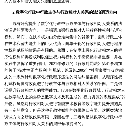
人的技术和智力能力失衡的底层逻辑。
2.数字化行政中行政主体与行政相对人关系的法治调适方向
既有研究提出了数字化行政中行政主体与行政相对人关系的法
治调适的两类方向。一是强调加强行政相对人的程序性权利与诉讼
权利。然而，在技术权力由分散走向集中的背景下，面对行政主体
在技术和智力能力上的巨大优势，向单子化的行政相对人进行程序
性权利赋权的效果是有限的。然而，在制度上强化行政相对人的程
序性权利和诉讼权利以促进权力与权利的平衡仍然非常重要，并在
实践中发挥了重要作用。2021年修订的《行政处罚法》第41条增加
的关于“技术性正当权利”的规范，以及以2005年“杜宝良案”[72]为标
志的一系列针对数字化行政程序违法的司法纠偏案例，从程序性权
利赋权角度有效促进了行政主体与行政相对人关系的平衡。二是强
调提升行政相对人的数字能力。[73]在数字化行政领域，行政相对人
在数字能力上的劣势是数字技术及其生成的“权力资源的系统集成”的
产物。虽然对行政相对人进行智能技术教育等数字能力提升措施具
有一定的意义，但是这种分散性赋能的效果终归有限。这两类法治
调试方向之所以效果有限，原因在于，二者均是从数字化行政中行
政主体与行政相对人关系的局部领域提出的。