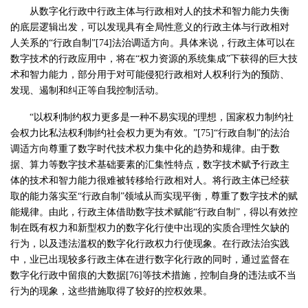
从数字化行政中行政主体与行政相对人的技术和智力能力失衡
的底层逻辑出发，可以发现具有全局性意义的行政主体与行政相对
人关系的“行政自制”[74]法治调适方向。具体来说，行政主体可以在
数字技术的行政应用中，将在“权力资源的系统集成”下获得的巨大技
术和智力能力，部分用于对可能侵犯行政相对人权利行为的预防、
发现、遏制和纠正等自我控制活动。
“以权利制约权力更多是一种不易实现的理想，国家权力制约社
会权力比私法权利制约社会权力更为有效。”[75]“行政自制”的法治
调适方向尊重了数字时代技术权力集中化的趋势和规律。由于数
据、算力等数字技术基础要素的汇集性特点，数字技术赋予行政主
体的技术和智力能力很难被转移给行政相对人。将行政主体已经获
取的能力落实至“行政自制”领域从而实现平衡，尊重了数字技术的赋
能规律。由此，行政主体借助数字技术赋能“行政自制”，得以有效控
制在既有权力和新型权力的数字化行使中出现的实质合理性欠缺的
行为，以及违法滥权的数字化行政权力行使现象。在行政法治实践
中，业已出现较多行政主体在进行数字化行政的同时，通过监督在
数字化行政中留痕的大数据[76]等技术措施，控制自身的违法或不当
行为的现象，这些措施取得了较好的控权效果。