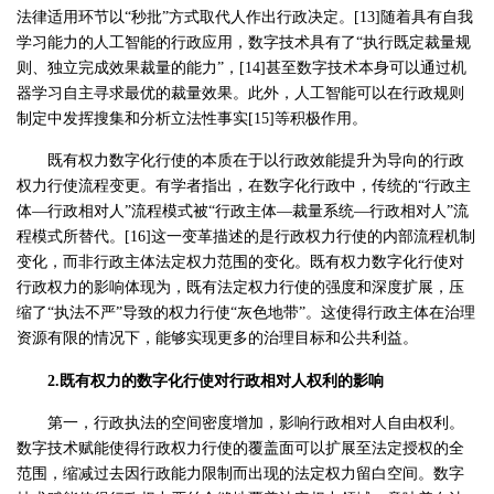
法律适用环节以“秒批”方式取代人作出行政决定。[13]随着具有自我
学习能力的人工智能的行政应用，数字技术具有了“执行既定裁量规
则、独立完成效果裁量的能力”，[14]甚至数字技术本身可以通过机
器学习自主寻求最优的裁量效果。此外，人工智能可以在行政规则
制定中发挥搜集和分析立法性事实[15]等积极作用。
既有权力数字化行使的本质在于以行政效能提升为导向的行政
权力行使流程变更。有学者指出，在数字化行政中，传统的“行政主
体—行政相对人”流程模式被“行政主体—裁量系统—行政相对人”流
程模式所替代。[16]这一变革描述的是行政权力行使的内部流程机制
变化，而非行政主体法定权力范围的变化。既有权力数字化行使对
行政权力的影响体现为，既有法定权力行使的强度和深度扩展，压
缩了“执法不严”导致的权力行使“灰色地带”。这使得行政主体在治理
资源有限的情况下，能够实现更多的治理目标和公共利益。
2.既有权力的数字化行使对行政相对人权利的影响
第一，行政执法的空间密度增加，影响行政相对人自由权利。
数字技术赋能使得行政权力行使的覆盖面可以扩展至法定授权的全
范围，缩减过去因行政能力限制而出现的法定权力留白空间。数字