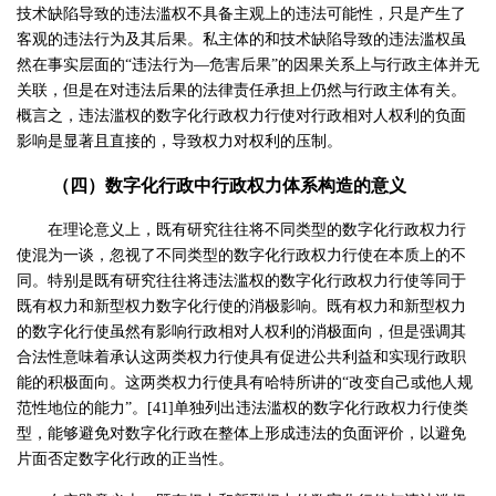
技术缺陷导致的违法滥权不具备主观上的违法可能性，只是产生了
客观的违法行为及其后果。私主体的和技术缺陷导致的违法滥权虽
然在事实层面的“违法行为—危害后果”的因果关系上与行政主体并无
关联，但是在对违法后果的法律责任承担上仍然与行政主体有关。
概言之，违法滥权的数字化行政权力行使对行政相对人权利的负面
影响是显著且直接的，导致权力对权利的压制。
（四）数字化行政中行政权力体系构造的意义
在理论意义上，既有研究往往将不同类型的数字化行政权力行
使混为一谈，忽视了不同类型的数字化行政权力行使在本质上的不
同。特别是既有研究往往将违法滥权的数字化行政权力行使等同于
既有权力和新型权力数字化行使的消极影响。既有权力和新型权力
的数字化行使虽然有影响行政相对人权利的消极面向，但是强调其
合法性意味着承认这两类权力行使具有促进公共利益和实现行政职
能的积极面向。这两类权力行使具有哈特所讲的“改变自己或他人规
范性地位的能力”。[41]单独列出违法滥权的数字化行政权力行使类
型，能够避免对数字化行政在整体上形成违法的负面评价，以避免
片面否定数字化行政的正当性。