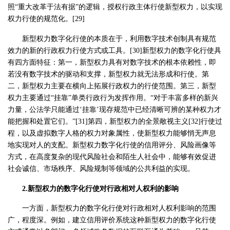
照“重大改革于法有据”的逻辑，授权行政主体行使新型权力，以实现
权力行使的规范化。[29]
新型权力数字化行使的本质在于，利用数字技术创制具有规范
效力的新的行政权力行使方式或工具。[30]新型权力的数字化行使具
有四方面特征：第一，新型权力具有对数字技术的根本依赖性，即
若没有数字技术的驱动和支撑，新型权力就无法形成和行使。第
二，新型权力主要在横向上拓展行政权力的行使范围。第三，新型
权力主要通过“挂靠”单类行政行为发挥作用。“对于丰富多样的新兴
力量，公法学只能通过‘挂靠’现存规范中已经清晰可辨的某种权力才
能把握和处置它们。”[31]第四，新型权力的全景敞视主义[32]行使过
程，以及虚拟数字人格的权力对象属性，使新型权力能够悄无声息
地实现对人的支配。新型权力数字化行使的信用评分、风险画像等
方式，在高度复杂的现代风险社会和陌生人社会中，能够有效促进
社会诚信、市场秩序、风险规制等领域的公共利益的实现。
2.新型权力的数字化行使对行政相对人权利的影响
一方面，新型权力的数字化行使对行政相对人权利影响的范围
广，程度深。例如，建立信用评价系统这种新型权力的数字化行使