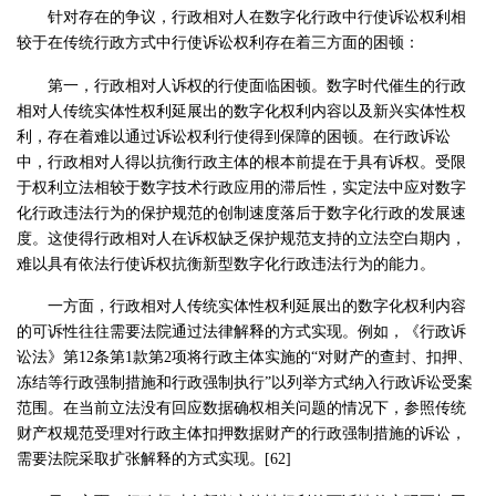
针对存在的争议，行政相对人在数字化行政中行使诉讼权利相
较于在传统行政方式中行使诉讼权利存在着三方面的困顿：
第一，行政相对人诉权的行使面临困顿。数字时代催生的行政
相对人传统实体性权利延展出的数字化权利内容以及新兴实体性权
利，存在着难以通过诉讼权利行使得到保障的困顿。在行政诉讼
中，行政相对人得以抗衡行政主体的根本前提在于具有诉权。受限
于权利立法相较于数字技术行政应用的滞后性，实定法中应对数字
化行政违法行为的保护规范的创制速度落后于数字化行政的发展速
度。这使得行政相对人在诉权缺乏保护规范支持的立法空白期内，
难以具有依法行使诉权抗衡新型数字化行政违法行为的能力。
一方面，行政相对人传统实体性权利延展出的数字化权利内容
的可诉性往往需要法院通过法律解释的方式实现。例如，《行政诉
讼法》第12条第1款第2项将行政主体实施的“对财产的查封、扣押、
冻结等行政强制措施和行政强制执行”以列举方式纳入行政诉讼受案
范围。在当前立法没有回应数据确权相关问题的情况下，参照传统
财产权规范受理对行政主体扣押数据财产的行政强制措施的诉讼，
需要法院采取扩张解释的方式实现。[62]