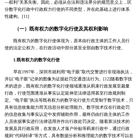
—权利”关系失衡。因此，必须从合法和违法界分的规范意义上，区
分数字化行政中行政权力行使的不同类型，并在此基础上进行体系
性建构。[11]
（一）既有权力的数字化行使及其权利影响
既有权力的数字化行使体现为，原本由行政主体的工作人员行
使的法定公权力，在行政活动中部分甚至全部由数字技术行使。
1.既有权力的数字化行使
早在1997年，深圳市就利用“电子眼”取代交警进行非现场执法，
并以“电子眼”记录的图像为证据处罚交通违法行为。[12]随着数字技
术的进步，既有权力的数字化行使领域逐渐从羁束行政发展至裁量
行政，行使范围逐渐从事实认定延伸至法律适用甚至行政规则制
定。“电子眼”执法等既有权力的数字化行使方式受制于数字技术，只
具有信息收集能力而无信息分析处理能力。数字技术仅在行政处罚
的信息收集与事实认定中发挥辅助作用，最终仍由行政主体的工作
人员依据事实进行法律适用并作出行政处罚决定。随着算法技术的
发展及其行政应用，在发放人才落户补贴等羁束行政中，通过行政
规则“代码转译”等方式，具有数据分析和推理能力的数字技术可以在