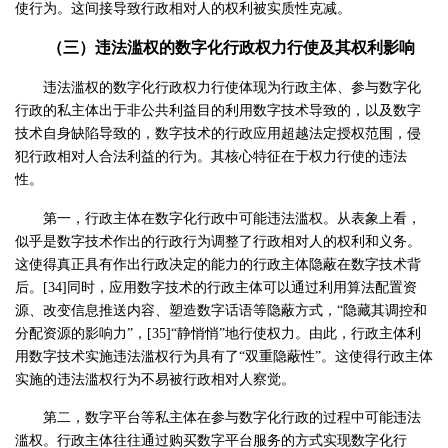
使行为。这间接导致行政相对人的权利被实质性克减。
（三）违法滥权的数字化行政权力行使及其权利影响
违法滥权的数字化行政权力行使体现为行政主体、参与数字化
行政的私主体出于非公共利益目的利用数字技术导致的，以及数字
技术自身缺陷导致的，数字技术的行政应用超越法定授权范围，侵
犯行政相对人合法利益的行为。其核心特征在于权力行使的违法
性。
第一，行政主体在数字化行政中可能违法滥权。从表象上看，
似乎是数字技术作出的行政行为调整了行政相对人的权利和义务。
这使得真正具有作出行政决定的能力的行政主体隐蔽在数字技术背
后。[34]同时，应用数字技术的行政主体可以通过利用算法配置资
源、改变信息推送内容、塑造数字话语等隐蔽方式，“隐藏其调控和
分配资源的影响力”，[35]“静悄悄”地行使权力。由此，行政主体利
用数字技术实施违法滥权行为具有了“双重隐蔽性”。这使得行政主体
实施的违法滥权行为不易被行政相对人察觉。
第二，数字平台等私主体在参与数字化行政的过程中可能违法
滥权。行政主体往往通过购买数字平台服务的方式实现数字化行