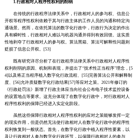
1.行政相对人程序性权利的削弱
在传统的行政程序法律关系中，行政相对人的参与权、信息公
开权等程序性权利依赖于其与行政主体的工作人员的沟通和特定沟
通场景。然而，在依托算法的数字化行政中，行政行为决定的作出
具有瞬时性，行政相对人难以与机器沟通并得到有效回馈。这实质
性地剥夺了行政相对人的参与权。算法黑箱、算法可解释性问题则
贬损了信息公开权。[53]
既有研究详尽分析了在行政程序法律关系中行政相对人程序性
权利削弱的原因、机制和表现，并提出了“技术性正当程序”理念，[5
4]以及将正当程序植入数字化行政流程、[55]完善算法公开和解释制
度、[56]允许质疑数字化行政结果[57]等应对之策。2021年修订的
《行政处罚法》新增了行政主体应当向社会公布电子技术监控设备
的设置地点等要求。这充分体现了在数字化行政中，对行政相对人
程序性权利的保障已经进入实定化阶段。
虽然这些保障行政相对人程序性权利的应对之策能够发挥一定
的现实作用，但是仍然无法使行政相对人在数字化行政中的程序性
权利恢复到一般状态。首先，在数字化行政中植入程序性要素，以
及让行政相对人参与数字化行政环节，以保障行政相对人的参与