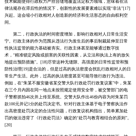
技术赋能使得行政权力严丝合缝地覆盖法定权力领域，意味着在法
律法规存在滞后性的情况下，创新性的发展要素难以实现“非法”[17]
兴起。这会缩小行政相对人创造新的经济和生活形态的自由权利空
间。
第二，行政执法的时间密度增加，影响行政相对人日常生活安
宁。行政主体的作为范围从违法行为发生后的事后制裁延伸至日常
性执法监管的能力基础被夯实。行政主体甚至能够通过数字技
术，“精准锁定风险或损害的关联性因素，从立法和执法上有的放矢
地提出预防措施”。[18]尽管这种无缝隙、高强度的日常性监管和预
防性治理[19]是合法的，但是过高的执法密度会扰乱行政相对人的日
常生产生活。此外，过高的执法密度甚至可能导致行政行为违法。
例如，在“朱某不服安徽省某交警大队行政处罚行政复议案”中，朱某
在三个月内因在同一地点未按照规定使用安全带，被交警部门的电
子警察抓拍46次并上传至系统。交警大队作出46份内容为对朱某罚
款100元并记1分的处罚决定书。针对行政主体基于电子警察执法作
出高密度处罚决定的合法性问题，行政复议机构指出，简单累加处
罚的做法违背了《行政处罚法》确定的“处罚与教育相结合的原则”。
[20]