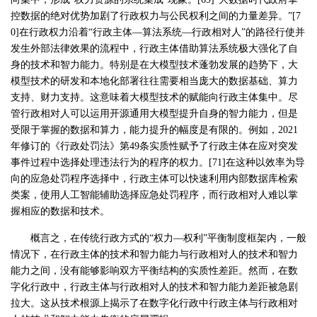
控数据的绝对优势加剧了行政权力与公民权利之间的力量差异。”[7
0]在行政权力沿着“行政主体—算法系统—行政相对人”的路径行使并
发生外部法律效果的流程中，行政主体借助算法系统极大强化了自
身的技术和智力能力。特别是在大模型技术蓬勃发展的趋势下，大
模型技术的研发和本地化部署往往需要相当庞大的数据基础、算力
支持、财力支持。这意味着大模型技术的赋能向行政主体集中。尽
管行政相对人可以运用开源通用大模型提升自身的智力能力，但是
受限于掌握的数据和算力，能力提升的幅度是有限的。例如，2021
年修订的《行政处罚法》第49条实质性赋予了行政主体在应对突发
事件过程中选择处理违法行为的程序的权力。[71]在这种以效率为导
向的应急处罚程序选择中，行政主体可以快速利用内部数据库检索
类案，使用人工智能辅助选择应急处罚程序，而行政相对人难以掌
握相应的数据和技术。
概言之，在传统行政方式的“权力—权利”平衡制度框架内，一般
情况下，在行政主体的技术和智力能力与行政相对人的技术和智力
能力之间，没有能够影响双方平衡结构的实质性差距。然而，在数
字化行政中，行政主体与行政相对人的技术和智力能力差距被急剧
拉大。这从技术根源上揭示了在数字化行政中行政主体与行政相对