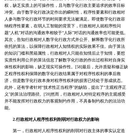
权，缺乏实质上的可操作性，且与数字化行政主要追求的效率目标
冲突。由于数字化行政决定作出的瞬时性，程序性要素和行政相对
人参与数字化行政环节的时间要求无法被满足。即使数字化行政容
纳程序性要素，在弱人工智能的背景下，行政相对人就程序性问
题“人机”对话的沟通效率相较于“人际”对话的沟通效率也可能更低。
其次，告知行政相对人数字化行政方式并公开、解释数字化行政所
依托的算法，以保障行政相对人知情权的实际效果不佳。由于算法
的知识门槛和黑箱属性，行政相对人只能在知情后止于知情，要想
实质性利用公开的算法信息了解数字化行政的作出过程和对自身实
体性权利的影响，缺乏现实可操作性。[58]最后，允许质疑和修正缺
乏程序性权利保障的数字化行政结果属于对程序性权利的事后救
济，但是数字化行政本身对程序性权利的损害已经处于形成状态。
此外，还有学者针对“技术性正当程序”的缺陷，提出了“主观程序正
义”的算法治理路径。[59]然而，行政相对人对特定程序的主观感受
并不能发挥对行政权力的客观制约作用，不具备制约权力的法治功
能。
2.行政相对人程序性权利削弱对行政权力的影响
第一，行政相对人程序性权利的削弱对行政主体的事实认定造