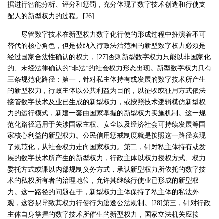
据进行智能分析、评分和惩罚，充分体现了数字技术创造和行使支
配人的新型权力的过程。[26]
尽管数字技术在新型权力数字化行使的形成过程中扮演着不可
替代的核心角色，但是被纳入行政法治范围的新型数字权力必须是
经过国家合法性确认的权力，[27]否则新型数字权力只能以非国家化
的、未经法律确认的“非法”的社会权力形态出现。新型数字权力具有
三条规范化路径：第一，针对私主体持有或发展的数字技术所产生
的新型权力，行政主体以公共利益为目的，以征收或征用方式依法
接管数字技术及业已生成的新型权力，或按照技术逻辑模仿新型权
力的运行模式，新建一套由国家掌握的新型权力实施机制。这一规
范化路径适用于关涉国家主权、安全以及经济社会可持续发展等国
家核心利益的新型权力。公民信用惩戒制度就是按照这一路径实现
了规范化，从社会权力走向国家权力。第二，针对私主体持有或发
展的数字技术所产生的新型权力，行政主体以权力授权方式、权力
委托方式或课以内部规制义务方式，承认新型权力所依托的数字技
术的私权所有者的治理地位，允许其继续行使业已形成的新型权
力。这一路径的问题在于，新型权力主体保持了私主体的私法外
观，这容易导致其权力行使行为逃逸公法规制。[28]第三，针对行政
主体自身掌握的数字技术所催生的新型权力，国家立法机关应按