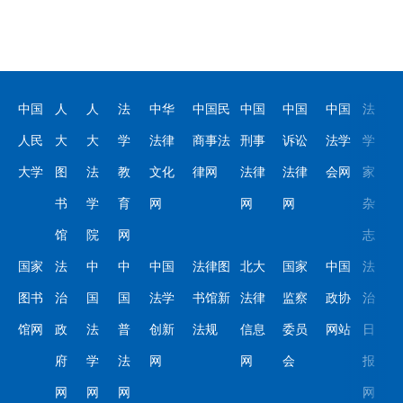
中国
人
人
法
中华
中国民
中国
中国
中国
法
人民
大
大
学
法律
商事法
刑事
诉讼
法学
学
大学
图
法
教
文化
律网
法律
法律
会网
家
书
学
育
网
网
网
杂
馆
院
网
志
国家
法
中
中
中国
法律图
北大
国家
中国
法
图书
治
国
国
法学
书馆新
法律
监察
政协
治
馆网
政
法
普
创新
法规
信息
委员
网站
日
府
学
法
网
网
会
报
网
网
网
网