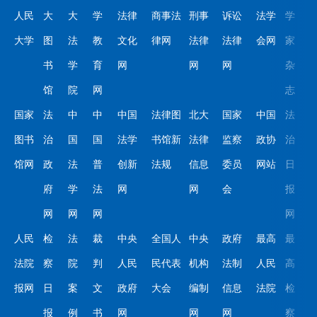
人民
大
大
学
法律
商事法
刑事
诉讼
法学
学
大学
图
法
教
文化
律网
法律
法律
会网
家
书
学
育
网
网
网
杂
馆
院
网
志
国家
法
中
中
中国
法律图
北大
国家
中国
法
图书
治
国
国
法学
书馆新
法律
监察
政协
治
馆网
政
法
普
创新
法规
信息
委员
网站
日
府
学
法
网
网
会
报
网
网
网
网
人民
检
法
裁
中央
全国人
中央
政府
最高
最
法院
察
院
判
人民
民代表
机构
法制
人民
高
报网
日
案
文
政府
大会
编制
信息
法院
检
报
例
书
网
网
网
察