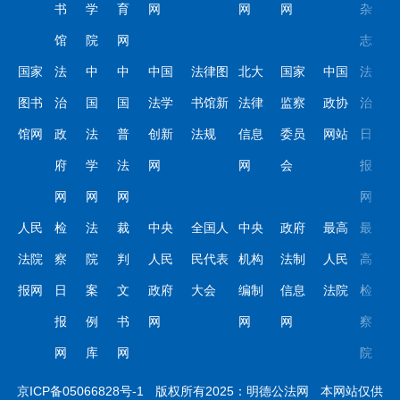
书
学
育
网
网
网
杂
馆
院
网
志
国家
法
中
中
中国
法律图
北大
国家
中国
法
图书
治
国
国
法学
书馆新
法律
监察
政协
治
馆网
政
法
普
创新
法规
信息
委员
网站
日
府
学
法
网
网
会
报
网
网
网
网
人民
检
法
裁
中央
全国人
中央
政府
最高
最
法院
察
院
判
人民
民代表
机构
法制
人民
高
报网
日
案
文
政府
大会
编制
信息
法院
检
报
例
书
网
网
网
察
网
库
网
院
京ICP备05066828号-1
版权所有2025：明德公法网
本网站仅供