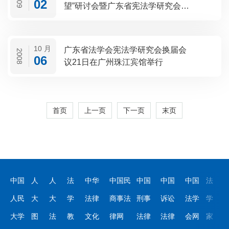
2009
02
望”研讨会暨广东省宪法学研究会
2009年学术年会召开
10 月
广东省法学会宪法学研究会换届会
2008
06
议21日在广州珠江宾馆举行
首页
上一页
下一页
末页
中国
人
人
法
中华
中国民
中国
中国
中国
法
人民
大
大
学
法律
商事法
刑事
诉讼
法学
学
大学
图
法
教
文化
律网
法律
法律
会网
家