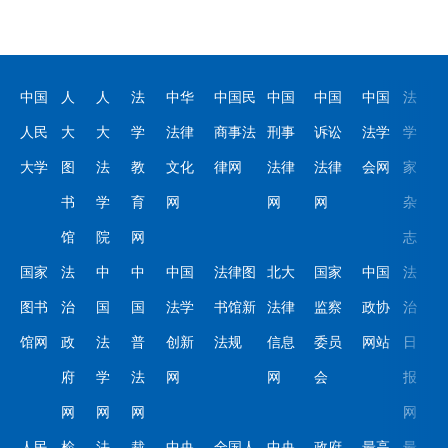
中国
人
人
法
中华
中国民
中国
中国
中国
法
人民
大
大
学
法律
商事法
刑事
诉讼
法学
学
大学
图
法
教
文化
律网
法律
法律
会网
家
书
学
育
网
网
网
杂
馆
院
网
志
国家
法
中
中
中国
法律图
北大
国家
中国
法
图书
治
国
国
法学
书馆新
法律
监察
政协
治
馆网
政
法
普
创新
法规
信息
委员
网站
日
府
学
法
网
网
会
报
网
网
网
网
人民
检
法
裁
中央
全国人
中央
政府
最高
最