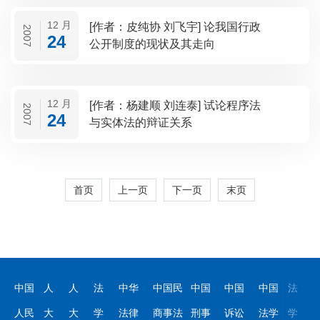
12 月
[作者：皮纯协 刘飞宇] 论我国行政
2007
24
公开制度的现状及其走向
12 月
[作者：杨建顺 刘连泰] 试论程序法
2007
24
与实体法的辩证关系
首页
上一页
下一页
末页
中国
人
人
法
中华
中国民
中国
中国
中国
法
人民
大
大
学
法律
商事法
刑事
诉讼
法学
学