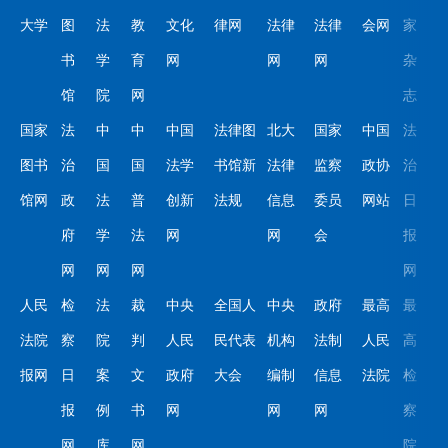
大学
图
法
教
文化
律网
法律
法律
会网
家
书
学
育
网
网
网
杂
馆
院
网
志
国家
法
中
中
中国
法律图
北大
国家
中国
法
图书
治
国
国
法学
书馆新
法律
监察
政协
治
馆网
政
法
普
创新
法规
信息
委员
网站
日
府
学
法
网
网
会
报
网
网
网
网
人民
检
法
裁
中央
全国人
中央
政府
最高
最
法院
察
院
判
人民
民代表
机构
法制
人民
高
报网
日
案
文
政府
大会
编制
信息
法院
检
报
例
书
网
网
网
察
网
库
网
院