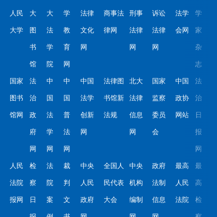
人民
大
大
学
法律
商事法
刑事
诉讼
法学
学
大学
图
法
教
文化
律网
法律
法律
会网
家
书
学
育
网
网
网
杂
馆
院
网
志
国家
法
中
中
中国
法律图
北大
国家
中国
法
图书
治
国
国
法学
书馆新
法律
监察
政协
治
馆网
政
法
普
创新
法规
信息
委员
网站
日
府
学
法
网
网
会
报
网
网
网
网
人民
检
法
裁
中央
全国人
中央
政府
最高
最
法院
察
院
判
人民
民代表
机构
法制
人民
高
报网
日
案
文
政府
大会
编制
信息
法院
检
报
例
书
网
网
网
察