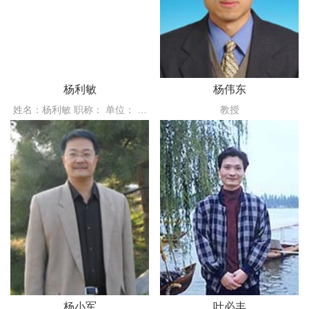
杨利敏
杨伟东
姓名：杨利敏 职称： 单位： 学
教授
位：法学博士 电邮： 杨利敏，
女，1975年1月生。本科就读于
华东政法大学法律系，获法学学
士学位。硕士就读于华东政法大
学宪法学与...
杨小军
叶必丰