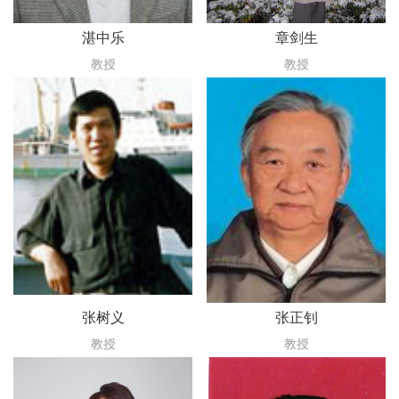
湛中乐
章剑生
教授
教授
张树义
张正钊
教授
教授