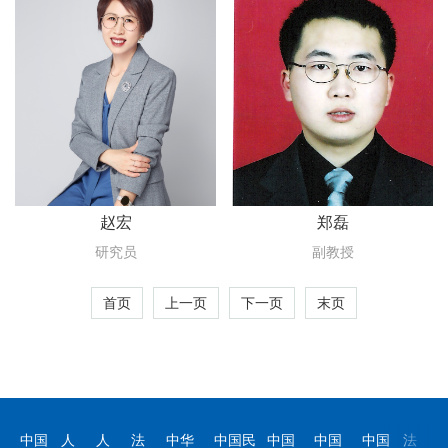
赵宏
郑磊
研究员
副教授
首页
上一页
下一页
末页
中国
人
人
法
中华
中国民
中国
中国
中国
法