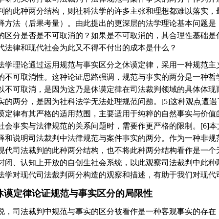
判的此种两分结构，则社科法学的许多主张和理想都难以落实，
释方法（后果考量）。由此提出的更深层的法学理论基本问题是
的区分是否是不可取消的？如果是不可取消的，其合理性基础是
代法律和现代社会为此又不得不付出的成本是什么？
法学理论通过运用规范与事实区分之休谟定律，采用一种规范主
的不可取消性。这种论证思路强调，规范与事实的两分是一种哲
以不可取消，是因为这乃是休谟定律在司法裁判领域的具体体现
实的两分，是因为社科法学无法处理规范问题。
[5]
这种观点遭遇
谟定律有其严格的适用范围，主要适用于纯粹的自然事实与价值
社会事实与法律规范的关系问题时，需要作更严格的限制。
[6]
本
释和说明司法裁判中法律规范与案件事实的两分。作为一种非规
现代司法裁判的此种两分结构，也不将此种两分结构看作是一个
封闭、认知上开放的自创生社会系统，以此观察司法裁判中此种
法学对现代司法裁判两分构造的观察和描述，有助于我们对现代
休谟定律论证规范与事实区分的局限性
说，司法裁判中规范与事实的区分被看作是一种客观事实的存在