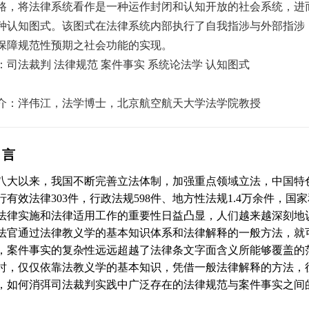
路，将法律系统看作是一种运作封闭和认知开放的社会系统，进
种认知图式。该图式在法律系统内部执行了自我指涉与外部指涉
保障规范性预期之社会功能的实现。
：司法裁判 法律规范 案件事实 系统论法学 认知图式
介：泮伟江，法学博士，北京航空航天大学法学院教授
引言
八大以来，我国不断完善立法体制，加强重点领域立法，中国特
行有效法律
303
件，行政法规
598
件、地方性法规
1.4
万余件，国家
法律实施和法律适用工作的重要性日益凸显，人们越来越深刻地
法官通过法律教义学的基本知识体系和法律解释的一般方法，就
，案件事实的复杂性远远超越了法律条文字面含义所能够覆盖的
时，仅仅依靠法教义学的基本知识，凭借一般法律解释的方法，
，如何消弭司法裁判实践中广泛存在的法律规范与案件事实之间