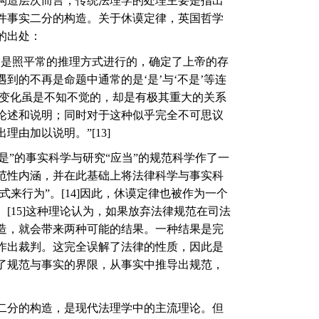
构造层次而言，传统法理学的处理主要是指出
件事实二分的构造。关于休谟定律，英国哲学
的出处：
中是照平常的推理方式进行的，确定了上帝的存
遇到的不再是命题中通常的是
‘
是
’
与
‘
不是
’
等连
变化虽是不知不觉的，却是有极其重大的关系
论述和说明；同时对于这种似乎完全不可思议
出理由加以说明。
”[13]
是
”
的事实科学与研究
“
应当
”
的规范科学作了一
范性内涵，并在此基础上将法律科学与事实科
式来行为
”
。
[14]
因此，休谟定律也被作为一个
。
[15]
这种理论认为，如果放弃法律规范在司法
造，就会带来两种可能的结果。一种结果是完
作出裁判。这完全误解了法律的性质，因此是
了规范与事实的界限，从事实中推导出规范，
二分的构造，是现代法理学中的主流理论。但