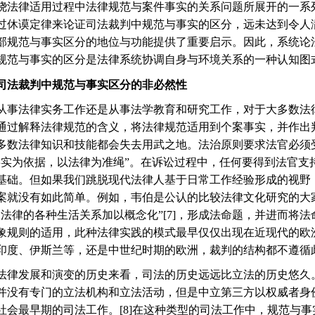
绕法律适用过程中法律规范与案件事实的关系问题所展开的一系
过休谟定律来论证司法裁判中规范与事实的区分，远未达到令人
部规范与事实区分的地位与功能提供了重要启示。因此，系统论
规范与事实的区分是法律系统协调自身与环境关系的一种认知图
司法裁判中规范与事实区分的非必然性
从事法律实务工作还是从事法学教育和研究工作，对于大多数法
通过解释法律规范的含义，将法律规范适用到个案事实，并作出
多数法律知识和技能都会失去用武之地。法治原则要求法官必须
事实为依据，以法律为准绳
”
。在诉讼过程中，任何要得到法官支
基础。但如果我们跳脱现代法律人基于日常工作经验形成的视野
案就没有如此简单。例如，韦伯是公认的比较法律文化研究的大
及法律的各种生活关系加以概念化
”[7]
，形成法命题，并进而将法
象规则的适用，此种法律实践的模式最早仅仅出现在近现代的欧
印度、伊斯兰等，还是中世纪时期的欧洲，裁判的结构都不遵循
法律发展和演变的历史来看，司法的历史远远比立法的历史悠久
并没有专门的立法机构和立法活动，但是中立第三方以权威者身
社会最早期的司法工作。
[8]
在这种类型的司法工作中，规范与事