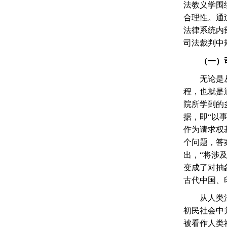
法教义学围
合理性。通
法律系统内
司法裁判中
（一）
无论是
程，也就是
院所学到的
据，即
“
以
作为请求权
个问题，答
出，
“
将涉
变成了对抽
古代中国、
从人类
初民社会中
被看作人类