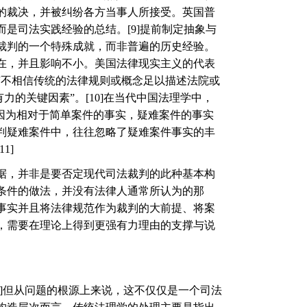
的裁决，并被纠纷各方当事人所接受。英国普
而是司法实践经验的总结。
[9]
提前制定抽象与
裁判的一个特殊成就，而非普遍的历史经验。
在，并且影响不小。美国法律现实主义的代表
“
不相信传统的法律规则或概念足以描述法院或
有力的关键因素
”
。
[10]
在当代中国法理学中，
因为相对于简单案件的事实，疑难案件的事实
判疑难案件中，往往忽略了疑难案件事实的丰
[11]
据，并非是要否定现代司法裁判的此种基本构
条件的做法，并没有法律人通常所认为的那
事实并且将法律规范作为裁判的大前提、将案
，需要在理论上得到更强有力理由的支撑与说
]
但从问题的根源上来说，这不仅仅是一个司法