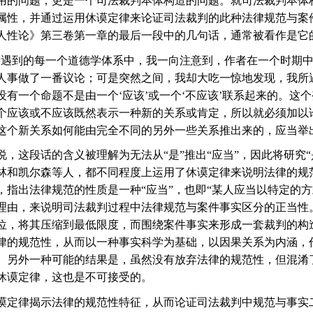
用的问题，更是一个司法裁判本体构造的问题。就司法裁判本体
属性，并通过运用休谟定律来论证司法裁判的此种法律规范与案
人性论》第三卷第一章的最后一段中的几句话，通常被看作是它
所遇到的每一个道德学体系中，我一向注意到，作者在一个时期
人事做了一番议论；可是突然之间，我却大吃一惊地发现，我所
没有一个命题不是由一个
‘
应该
’
或一个
‘
不应该
’
联系起来的。这个
个应该或不应该既然表示一种新的关系或肯定，所以就必须加以
这个新关系如何能由完全不同的另外一些关系推出来的，应当举
说，这段话的含义被理解为无法从
“
是
”
推出
“
应当
”
，因此将研究
“
林和凯尔森等人，都不同程度上运用了休谟定律来说明法律的规
，指出法律规范的性质是一种
“
应当
”
，也即
“
某人应当以特定的方
理由，来说明司法裁判过程中法律规范与案件事实区分的正当性
位，将其压缩到最低限度，而围绕案件事实来形成一套裁判的构
律的规范性，从而以一种事实科学为基础，以因果关系为内涵，
。另外一种可能的结果是，虽然没有放弃法律的规范性，但混淆
休谟定律，这也是不可接受的。
谟定律揭示法律的规范性特征，从而论证司法裁判中规范与事实