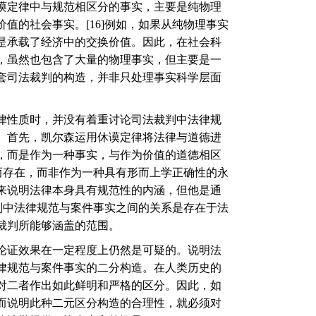
谟定律中与规范相区分的事实，主要是纯物理
价值的社会事实。
[16]
例如，如果从纯物理事实
是承载了经济中的交换价值。因此，在社会科
，虽然也包含了大量的物理事实，但主要是一
套司法裁判的构造，并非只处理事实科学层面
律性质时，并没有着重讨论司法裁判中法律规
。首先，凯尔森运用休谟定律将法律与道德进
，而是作为一种事实，与作为价值的道德相区
而存在，而非作为一种具有形而上学正确性的永
来说明法律本身具有规范性的内涵，但他是通
判中法律规范与案件事实之间的关系是存在于法
裁判所能够涵盖的范围。
论证效果在一定程度上仍然是可疑的。说明法
律规范与案件事实的二分构造。在人类历史的
对二者作出如此鲜明和严格的区分。因此，如
而说明此种二元区分构造的合理性，就必须对