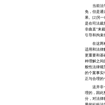
当前法
免，但是通
果。
[2]
另一
是在司法裁
非曲直
”
来
引导和拘束
在这两
适用和法律
更重要和基
种理解之间
般性法律规
的个案事实
正与合理的
这并非
理的，因此
分，对法律
量的社科法