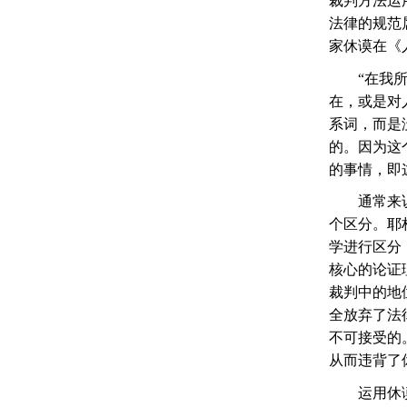
裁判方法运
法律的规范
家休谟在《
“
在我
在，或是对
系词，而是
的。因为这
的事情，即
通常来
个区分。耶
学进行区分
核心的论证
裁判中的地
全放弃了法
不可接受的
从而违背了
运用休