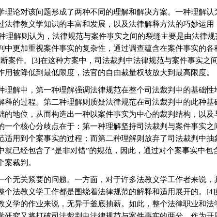
学理论对该问题形成了两种不同的理解和解决方案。一种理解认
过法律教义学知识的丰富和发展，以及法律解释方法的巧妙运用
种理解则认为，法律规范与案件事实之间的裂缝主要是由法律规
判中更加重视案件事实的复杂性，通过调查蕴含在案件事实的各
裁断案件。
[3]
在这种方案中，司法裁判中法律规范与案件事实之
作用被降低到最低限度，法官的自由裁量权被放大到最高限度。
种理解中，第一种理解强调法律规范在整个司法裁判中的基础性
解释的过程。第二种理解则质疑法律规范在司法裁判中的此种基
础的地位，从而构造出一种以案件事实为中心的裁判结构，以及
的一个核心分歧点在于：第一种理解坚持司法裁判与案件事实之
范适用到个案事实的过程；而第二种理解则放弃了司法裁判中抽
中就已经包含了
“
是非对错
”
的规范，因此，通过对个案事实中包
个案裁判。
一个无关紧要的问题。一方面，对于许多法教义学工作者来说，
整个法教义学工作都是围绕着法律规范的解释和适用展开的。
[4]
教义学的作业来说，无异于釜底抽薪。如此，整个法律职业和法
学研究又将打破司法裁判中法律规范与案件事实的两分，作为开