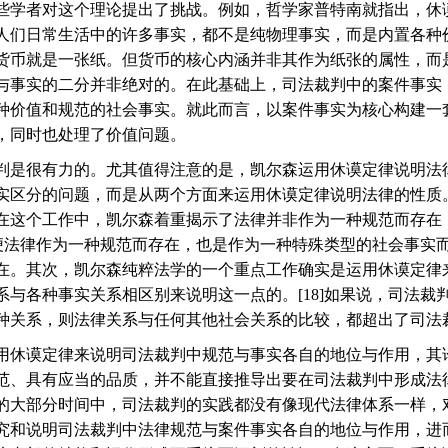
些学者对这个理论提出了挑战。例如，哲学家普特南就指出，休
人们日常生活中的许多事实，都不是纯物理事实，而是内置各种
货币就是一张纸。但货币的核心内涵并非其作为纸张的属性，而
与事实的二分并非绝对的。在此基础上，司法裁判中的案件事实
种价值和规范的社会事实。就此而言，以案件事实为核心构建一
，同时也处理了价值问题。
判是很有力的。尤其值得注意的是，凯尔森运用休谟定律说明法
实区分的问题，而是从两个方面来运用休谟定律说明法律的性质
在这个工作中，凯尔森着重揭示了法律并非作为一种规范而存在
便法律作为一种规范而存在，也是作为一种特殊类型的社会事实
在。其次，凯尔森纯粹法学的一个重点工作确实是运用休谟定律
系与各种事实关系相区别来说明这一点的。
[18]
如果说，司法裁
种关系，则法律关系与任何其他社会关系的比较，都超出了司法
用休谟定律来说明司法裁判中规范与事实各自的地位与作用，其
范、具有应当的品质，并不能直接推导出要在司法裁判中形成法
的大部分时间中，司法裁判的实践都没有像现代法律体系一样，
究和说明司法裁判中法律规范与案件事实各自的地位与作用，进