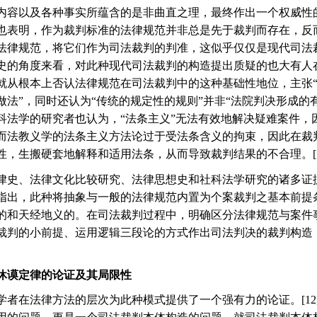
内容以及各种事实所蕴含的是非曲直之理，最终作出一个权威性
也表明，作为裁判标准的法律规范并非总是先于裁判而存在，反
法律规范，将它们作为司法裁判的判准，这似乎仅仅是现代司法
史的角度来看，对此种现代司法裁判的构造提出质疑的也大有人
就从根本上否认法律规范在司法裁判中的这种基础性地位，主张
做法
”
，同时还认为
“
传统的规定性的规则
”
并非
“
法院判决形成的
科法学的研究者也认为，
“
法条主义
”
无法有效地解决疑难案件，
而法教义学的法条主义方法论过于受法条含义的拘束，因此在裁
性，生搬硬套地解释和适用法条，从而导致裁判结果的不合理。
律史、法律文化比较研究、法律思想史和社科法学研究的诸多证
指出，此种将抽象与一般的法律规范内置为个案裁判之基本前提
的和天经地义的。在司法裁判过程中，明确区分法律规范与案件
裁判的小前提、运用逻辑三段论的方式作出司法判决的裁判构造
休谟定律的论证及其局限性
学者在法律方法的层次为此种模式提供了一个强有力的论证。
[12