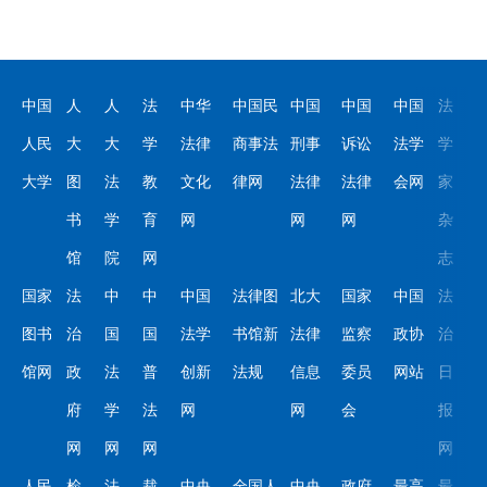
中国
人
人
法
中华
中国民
中国
中国
中国
法
人民
大
大
学
法律
商事法
刑事
诉讼
法学
学
大学
图
法
教
文化
律网
法律
法律
会网
家
书
学
育
网
网
网
杂
馆
院
网
志
国家
法
中
中
中国
法律图
北大
国家
中国
法
图书
治
国
国
法学
书馆新
法律
监察
政协
治
馆网
政
法
普
创新
法规
信息
委员
网站
日
府
学
法
网
网
会
报
网
网
网
网
人民
检
法
裁
中央
全国人
中央
政府
最高
最