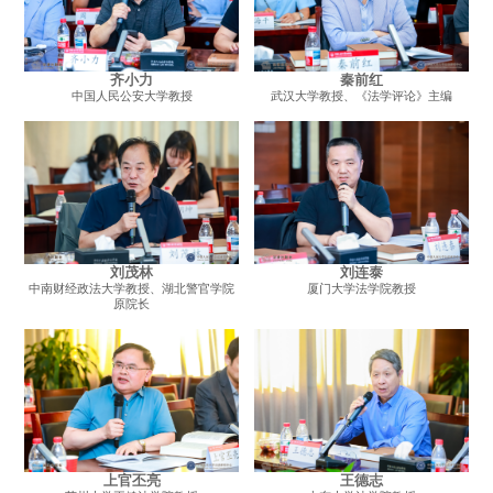
齐小力
秦前红
中国人民公安大学教授
武汉大学教授、《法学评论》主编
刘茂林
刘连泰
中南财经政法大学教授、湖北警官学院
厦门大学法学院教授
原院长
上官丕亮
王德志