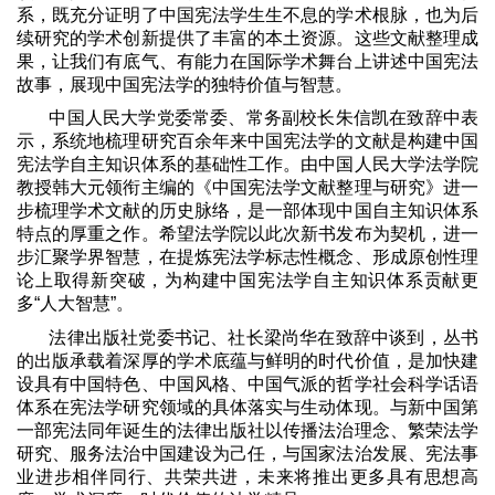
系，既充分证明了中国宪法学生生不息的学术根脉，也为后
续研究的学术创新提供了丰富的本土资源。这些文献整理成
果，让我们有底气、有能力在国际学术舞台上讲述中国宪法
故事，展现中国宪法学的独特价值与智慧。
中国人民大学党委常委、常务副校长朱信凯在致辞中表
示，系统地梳理研究百余年来中国宪法学的文献是构建中国
宪法学自主知识体系的基础性工作。由中国人民大学法学院
教授韩大元领衔主编的《中国宪法学文献整理与研究》进一
步梳理学术文献的历史脉络，是一部体现中国自主知识体系
特点的厚重之作。希望法学院以此次新书发布为契机，进一
步汇聚学界智慧，在提炼宪法学标志性概念、形成原创性理
论上取得新突破，为构建中国宪法学自主知识体系贡献更
多
“
人大智慧
”
。
法律出版社党委书记、社长梁尚华在致辞中谈到，丛书
的出版承载着深厚的学术底蕴与鲜明的时代价值，是加快建
设具有中国特色、中国风格、中国气派的哲学社会科学话语
体系在宪法学研究领域的具体落实与生动体现。与新中国第
一部宪法同年诞生的法律出版社以传播法治理念、繁荣法学
研究、服务法治中国建设为己任，与国家法治发展、宪法事
业进步相伴同行、共荣共进，未来将推出更多具有思想高