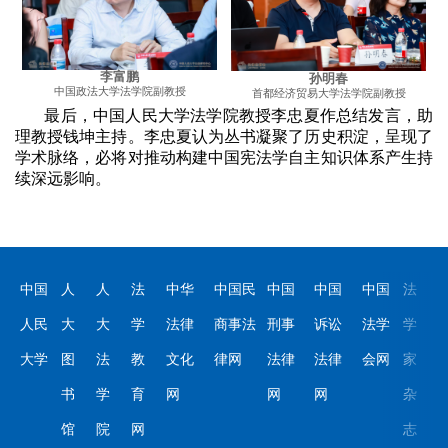
李富鹏
孙明春
中国政法大学法学院副教授
首都经济贸易大学法学院副教授
最后，中国人民大学法学院教授李忠夏作总结发言，助
理教授钱坤主持。李忠夏认为丛书凝聚了历史积淀，呈现了
学术脉络，必将对推动构建中国宪法学自主知识体系产生持
续深远影响。
中国
人
人
法
中华
中国民
中国
中国
中国
法
人民
大
大
学
法律
商事法
刑事
诉讼
法学
学
大学
图
法
教
文化
律网
法律
法律
会网
家
书
学
育
网
网
网
杂
馆
院
网
志