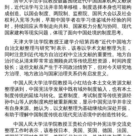
清华大学法学院教授聂鑫围绕近代中国国家机构文献谈
到，近代法学与立法并非简单移植，制度选择本身也可能构
成创造。以国会制度、两院制、监察院、国民大会以及社会
权利入宪等为例，早期中国学者在学习借鉴域外经验的同
时，持续回应从帝制走向共和、国家权力分配与协同、现代
国家建构等现实问题，体现了面向中国处境的制度思考。
天津大学法学院教授王建学介绍第四卷
“
近代中国地方
自治文献整理与研究
”
时表示，该卷以学术文献整理为主，
同时注意到近代地方自治过程中立法文献的重要性。地方自
治讨论从清末即常常追溯顾炎武等传统思想资源，时间跨度
较长；这些文献虽产生于不同政治情势下，但对今天研究地
方治理、地方政治与国家治理关系仍有启发意义。
中国人民大学法学院教授马小红结合本土文化资源文献
整理谈到，中国宪法学发展中既有域外制度输入，也有本土
制度传统的延续与转化。监察制度、考试制度等传统资源经
孙中山等人的制度构想被重新阐发，显示中国宪法学并非没
有自身来源。她认为，以文献整理为基础继续向深处开掘，
有助于理解中国制度传统在现代宪法语境中的创造性转化。
中国人民大学法学院教授王贵松介绍中外宪法学交流史
整理工作时表示，该卷按日本、美国、英国、德国、法国、