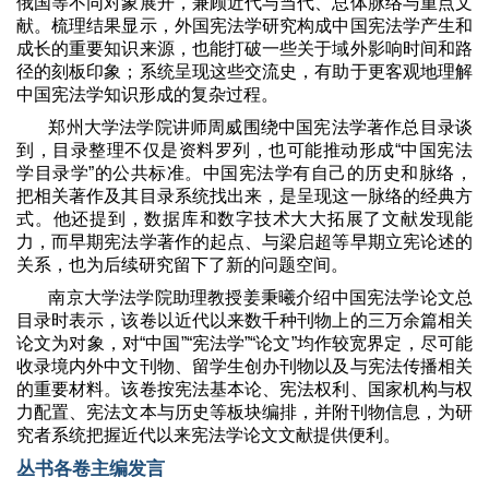
俄国等不同对象展开，兼顾近代与当代、总体脉络与重点文
献。梳理结果显示，外国宪法学研究构成中国宪法学产生和
成长的重要知识来源，也能打破一些关于域外影响时间和路
径的刻板印象；系统呈现这些交流史，有助于更客观地理解
中国宪法学知识形成的复杂过程。
郑州大学法学院讲师周威围绕中国宪法学著作总目录谈
到，目录整理不仅是资料罗列，也可能推动形成
“
中国宪法
学目录学
”
的公共标准。中国宪法学有自己的历史和脉络，
把相关著作及其目录系统找出来，是呈现这一脉络的经典方
式。他还提到，数据库和数字技术大大拓展了文献发现能
力，而早期宪法学著作的起点、与梁启超等早期立宪论述的
关系，也为后续研究留下了新的问题空间。
南京大学法学院助理教授姜秉曦介绍中国宪法学论文总
目录时表示，该卷以近代以来数千种刊物上的三万余篇相关
论文为对象，对
“
中国
”“
宪法学
”“
论文
”
均作较宽界定，尽可能
收录境内外中文刊物、留学生创办刊物以及与宪法传播相关
的重要材料。该卷按宪法基本论、宪法权利、国家机构与权
力配置、宪法文本与历史等板块编排，并附刊物信息，为研
究者系统把握近代以来宪法学论文文献提供便利。
丛书各卷主编发言