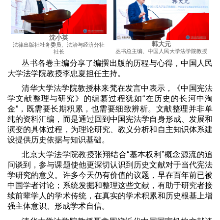
沈小英
韩大元
法律出版社社务委员、法治与经济分社
丛书总主编、中国人民大学法学院教授
社长
丛书各卷主编分享了编撰出版的历程与心得，中国人民
大学法学院教授李忠夏担任主持。
清华大学法学院教授林来梵在发言中表示，《中国宪法
学文献整理与研究》的编纂过程犹如
“
在历史的长河中淘
金
”
，既需要长期积累，也需要细致辨析。文献整理并非单
纯的资料汇编，而是通过回到中国宪法学自身形成、发展和
演变的具体过程，为理论研究、教义分析和自主知识体系建
设提供历史依据与知识基础。
北京大学法学院教授张翔结合
“
基本权利
”
概念源流的追
问谈到，参与课题使他更深切认识到历史文献对于当代宪法
学研究的意义。许多今天仍有价值的议题，早在百年前已被
中国学者讨论；系统发掘和整理这些文献，有助于研究者接
续前辈学人的学术传统，在真实的学术积累和历史根基上增
强主体意识、形成学术自信。