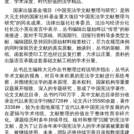
度、学术深度、时代价值的法学精品。
国家出版基金项目《中国宪法学文献整理与研究》是韩
大元主持的国家社科基金重大项目
“
中国宪法学文献整理与
研究
”
的同名成果。法律出版社社务委员、法治与经济分社
社长沈小英在发言中表示，丛书编辑出版始终以“传世”的标
准推进，面对手写原稿、民国期刊、旧报刊资料等多类型文
献，编辑团队坚持回到原始材料核查校订，尽力在规范体例
的同时保留历史文献的真实原貌。她谈到，丛书的装帧、用
纸、函套和烫印工艺也经过反复打磨，力求以庄重、质朴的
出版语言承载这套基础文献工程的学术分量。
丛书总主编韩大元作丛书整理过程说明并指出，丛书从
学术文献的视角，对百年来积累的宪法学文献进行系统考
察，并围绕宪法学的基本原理、基本权利、国家机构等重要
议题展开细致、深入的专题研究，形成了中国宪法学著作、
论文文献总目录。丛书约
700
万字，其中文献总目录部分收
录近代以来宪法学刊物
2728
种，论文共计
35580
余篇，著作
3338
种，较为全面地展现了近代以来中国宪法学发展的内
在逻辑与学术传统。文献整理的价值在于整体性而非碎片
化。课题组历时多年持续寻找、核对和整理
“
沉睡
”
的宪法学
文献，是为了让百余年来中国宪法学人的学术探索被重新看
见、被继续使用。未来，团队还将持续完善目录和数据库建