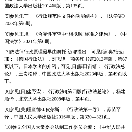
国政法大学出版社
2014
年版，第
135
页。
[
5
]参见朱芒：《行政规范性文件的功能结构》，《法学家》
2023
年第
6
期。
[
6
]参见王旭：《合宪性审查中“相抵触”标准之建构》，《中
国法学》
2021
年第
6
期。
[
7
]依法律行政原理最早由奥托·迈耶提出，可见[德]奥托·迈
耶：《德国行政法》，刘飞译，商务印书馆
2013
年版，第
67
页以下。日本学者的介绍，可见[日]藤田宙靖：《行政法总
论》，王贵松译，中国政法大学出版社
2023
年版，第
49
页以
下。
[
8
]参见[日]盐野宏：《行政法
I
[第四版]行政法总论》，杨建
顺译，北京大学出版社
2008
年版，第
44
页。
[
9
]参见[美]理查德·
J
.皮尔斯：《行政法第一卷》，苏苗罕
译，中国人民大学出版社
2016
年版，第
320
—
321
页。
[
10
]参见全国人大常委会法制工作委员会编：《中华人民共