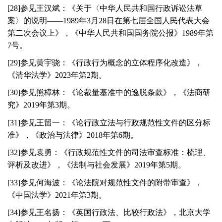
[
28
]参见王汉斌：《关于〈中华人民共和国行政诉讼法草
案〉的说明——
1989
年
3
月
28
日在第七届全国人民代表大会
第二次会议上》，《中华人民共和国国务院公报》
1989
年第
7
号。
[
29
]参见黄宇骁：《行政行为概念的立体程序化改造》，
《清华法学》
2023
年第
2
期。
[
30
]参见熊樟林：《论裁量基准中的逸脱条款》，《法商研
究》
2019
年第
3
期。
[
31
]参见王留一：《论行政立法与行政规范性文件的区分标
准》，《政治与法律》
2018
年第
6
期。
[
32
]参见袁勇：《行政规范性文件的司法审查标准：梳理、
评析及改进》，《法制与社会发展》
2019
年第
5
期。
[
33
]参见何海波：《论法院对规范性文件的附带审查》，
《中国法学》
2021
年第
3
期。
[
34
]参见王名扬：《英国行政法、比较行政法》，北京大学