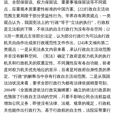
说、全部保留说、权力保留说、重要事项保留说等不同观
点，应重视本质重要性标准的中国方案。[
22
]行政自主活动
范围主要局限于部分受益性行为。学界存有两类观点：一类
观点认为，我国宪法上的“行政”等于“立法的执行”，行政权
是立法权的下降，不依法的自主行政行为没有存在空间；[
2
3
]另一类观点主张部分法定，认为部分行政行为可以由行政
机关自由作出或依行政规范性文件作出。[
24
]本文倾向第二
类观点：一是从宪法条文内容来看，承认行政自主活动范围
并非没有解释空间。《宪法》确定了政府是权力机关的执行
机关和行政机关的双重定性。不同属性应有各自功能，前者
是对权力机关优先地位的宣示，后者是对政府自身性质的界
定。“行政”的解释当中存有行政自主活动范围。二是从我国
法治状况来看，要求全部行政行为都有法律依据稍显苛刻。
2004
年《全面推进依法行政实施纲要》确立的依法行政原则
也预留了行政自主活动的空间，只要不影响公民合法权益或
增加公民义务，即使没有法律、法规、规章的规定，行政机
关也能作出行政行为。基于行政权的自主性，法院应尊重行