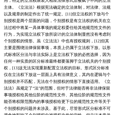
用，特定的立法权限装入相应法律形式后被赋予不同的立法
主体。《立法法》根据宪法确定的立法体制，对法律、法规
以及规章的制定作出了统一规定。[
11
]但立法权的下放与个
别授权是两个层面的问题，个别授权是有立法权的机关在立
法过程中将某一具体事项的规定权委任给其他规范性文件的
行为，为实现立法权下放所设计的立法体制显然没有考虑到
个别授权的情形。虽《立法法》中也有授权规则，[
12
]但其
主要是围绕法律保留事项，本质上仍属于立法权下放。以形
式标准区分法与非法实际上是立法权下放的必然选择，因为
任何一种实质的区分标准最终都要落脚于立法机关的个别授
权，[
13
]这无法实现重新配置立法权的目标。形式区分标准
仅在立法权下放这一层面上具有法律意义，其内在逻辑与个
别授权并不匹配，无法在个别授权的情形下直接适用。《立
法法》虽规定了“法”的范围，但对于法律能否将非法律保留
事项授权给其他位阶的规范性文件、其他位阶的规范性文件
能否将权限范围内的事项授权给更下位的规范性文件等关于
个别授权的问题并未涉及。基于此，尽管形式区分标准不可