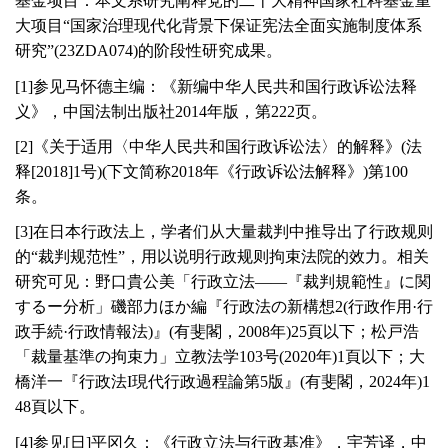
基金项目：本文系研究阐释党的二十大精神国家社科基金重
大项目“国家治理现代化背景下保证宪法全面实施制度体系
研究”(23ZDA074)的阶段性研究成果。
[
1
]参见马怀德主编：《新编中华人民共和国行政诉讼法释
义》，中国法制出版社
2014
年版，第
222
页。
[
2
]《关于适用〈中华人民共和国行政诉讼法〉的解释》(法
释[
2018
]
1
号)(下文简称
2018
年《行政诉讼法解释》)第
100
条。
[
3
]在日本行政法上，学者们从大量裁判中推导出了行政规则
的“裁判规范性”，用以说明行政规则拘束法院的效力。相关
研究可见：野口貴公美「行政立法——『裁判規範性』に関
するー分析」磯部力ほか編『行政法の新構想
2
(行政作用·行
政手続·行政情報法)』(有斐閣，
2008
年)
25
頁以下；松戸浩
「裁量基準の拘束力」立教法学
103
号(
2020
年)
1
頁以下；大
橋洋一『行政法
I
現代行政過程論第
5
版』(有斐閣，
2024
年)
1
48
頁以下。
[
4
]参见[日]平冈久：《行政立法与行政基准》，宇芳译，中