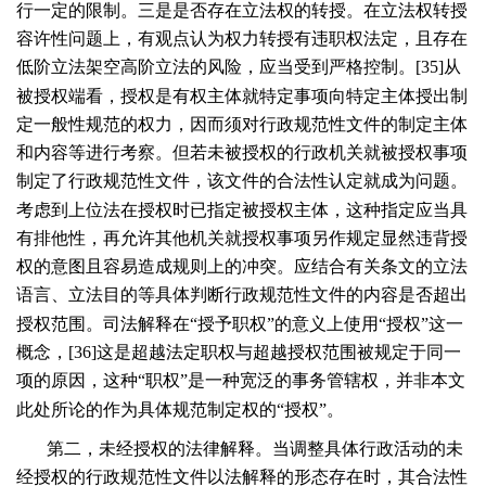
行一定的限制。三是是否存在立法权的转授。在立法权转授
容许性问题上，有观点认为权力转授有违职权法定，且存在
低阶立法架空高阶立法的风险，应当受到严格控制。[
35
]从
被授权端看，授权是有权主体就特定事项向特定主体授出制
定一般性规范的权力，因而须对行政规范性文件的制定主体
和内容等进行考察。但若未被授权的行政机关就被授权事项
制定了行政规范性文件，该文件的合法性认定就成为问题。
考虑到上位法在授权时已指定被授权主体，这种指定应当具
有排他性，再允许其他机关就授权事项另作规定显然违背授
权的意图且容易造成规则上的冲突。应结合有关条文的立法
语言、立法目的等具体判断行政规范性文件的内容是否超出
授权范围。司法解释在“授予职权”的意义上使用“授权”这一
概念，[
36
]这是超越法定职权与超越授权范围被规定于同一
项的原因，这种“职权”是一种宽泛的事务管辖权，并非本文
此处所论的作为具体规范制定权的“授权”。
第二，未经授权的法律解释。当调整具体行政活动的未
经授权的行政规范性文件以法解释的形态存在时，其合法性