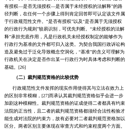
有授权—是否无须授权—是否属于未经授权的法解释”的路
径判断，在任何一个步骤上得到肯定回答即可认定该文件属
于行政规范性文件。“是否有授权”以及“是否属于无须授权
的行政行为规则”较易识别，可优先判断。“未经授权的法解
释”承担兜底作用，凡是行政机关未经授权制定的能够作为
行政行为基准的文件都可归入这类。为契合我国行政诉讼构
造及避免过于泛化导致概念空洞化，“基准”的含义可理解为
行政机关在决定是否作出某一行政行为时具体考虑和判断的
基础。[
26
]
（二）裁判规范资格的比较优势
行政规范性文件发挥的现实作用使得其与立法在效力上
的区别非常模糊，[
27
]而承认其裁判规范资格似乎会进一步
加剧这种模糊性。裁判规范资格的证成使得二者都具有约束
法院的正当性，且二者的裁判规范资格都须经合法性检验才
能生成对法院的约束力，故有必要对二者裁判规范资格加以
区分。两者区别主要体现在审查方式和约束程度两个方面。