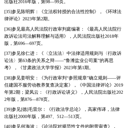
出版社
2016
年版，第
98
—
99
页。
[
35
]参见陈明辉：《立法权转授的合法性控制》，《环球法
律评论》
2023
年第
2
期。
[
36
]参见最高人民法院行政审判庭编著：《最高人民法院行
政诉讼法司法解释理解与适用》，人民法院出版社
2018
年
版，第
696
—
697
页。
[
37
]参见徐仁进：《〈立法法〉中法律适用规则与〈行政诉
讼法〉第
63
条的关系之辩——“鲁潍盐业公司案”的再思
考》，《甘肃政法大学学报》
2023
年第
1
期。
[
38
]参见姜明安：《为行政审判“参照规章”确立规则——评
任建国不服劳动教养复查决定案》，《中国法律评论》
2019
年第
2
期；梁凤云：《行政诉讼讲义》，人民法院出版社
202
2
年版，第
876
—
878
页。
[
39
]参见
[
德
]
毛雷尔：《行政法学总论》，高家伟译，法律
出版社
2000
年版，第
497
、
512
—
513
页。
[
40
]参见何海波：《论法院对规范性文件的附带审查》，