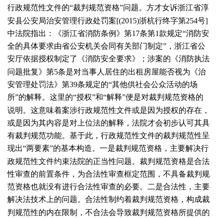
行政规范性文件的“裁判规范资格”问题。方才女诉浙江省淳
安县公安局治安管理行政处罚案[(
2015
)浙杭行终字第
254
号]
中法院指出：《浙江省消防条例》第
17
条第
1
款规定“消防安
全的具体要求由省公安机关会同有关部门制定”，浙江省公
安厅依据授权制定了《消防安全要求》；涉案的《消防执法
问题批复》第
5
条是对当事人居住的出租房屋能否视为《治
安管理处罚法》第
39
条规定的“其他供社会公众活动的场
所”的解释。这里的“授权”和“解释”便是对裁判规范资格的
说明。这意味着案涉行政规范性文件或是因为授权的存在，
或是因为其内容是对上位法的解释，法院才会初步认可其具
有裁判规范功能。基于此，行政规范性文件的裁判规范性呈
现出“两要素”的基本构造。一是裁判规范资格，主要解决行
政规范性文件约束法院的正当性问题。裁判规范资格是合法
性审查的前置条件，为合法性审查框定范围，不具备裁判规
范资格也就没有进行合法性审查的必要。二是合法性，主要
解决法技术上的问题。合法性制约着裁判规范资格，构成裁
判规范性的内在限制，不合法会导致裁判规范资格所提供的