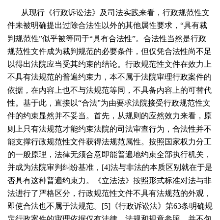
从现行《行政诉讼法》及司法实践来看，行政规范性文
件未被明确提出过除合法性以外的其他属性要求，“具有裁
判规范性”似乎被等同于“具有合法性”。合法性当然是行政
规范性文件成为裁判规范的必要条件，但仅凭合法性尚不足
以得出法院应当受其约束的结论。行政规范性文件在效力上
不具有法规范的普遍约束力，本不属于法院审理行政案件的
依据，在内容上也不与法规范等同，不具备内容上的可替代
性。基于此，直接以“合法”为由要求法院接受行政规范性文
件的约束显然并不妥当。首先，从规则的应然效力来看，原
则上只有法规范才能约束法院的司法审查行为，合法性并不
能支撑行政规范性文件获得法规范属性。按照国家权力分工
的一般原理，法律无须合意即能普遍地约束全部执行机关，
并成为法院审判纠纷基准，[
4
]法与非法的本质区别就在于是
否具有这种普遍约束力。《立法法》按照形式标准对法与非
法进行了严格区分，行政规范性文件不具有法规范的外观，
即使合法也不属于法规范。[
5
]《行政诉讼法》第
63
条明确规
定行政案件的审理依据仅有法律、法规和规章参照，并不包