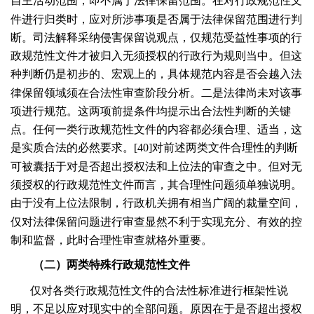
自主活动范围，即不属于法律保留范围。在对行政规范性文
件进行归类时，应对所涉事项是否属于法律保留范围进行判
断。司法解释采纳侵害保留说观点，仅规范受益性事项的行
政规范性文件才被归入无须授权的行政行为规则当中。但这
种判断仍是初步的、宏观上的，具体规范内容是否会越入法
律保留领域须在合法性审查阶段分析。二是法律尚未对该事
项进行规范。这两项前提条件均提示出合法性判断的关键
点。任何一类行政规范性文件的内容都必须合理、适当，这
是实质合法的必然要求。[
40
]对前述两类文件合理性的判断
可被囊括于对是否超出授权法和上位法的审查之中。但对无
须授权的行政规范性文件而言，其合理性问题须单独说明。
由于没有上位法限制，行政机关拥有相当广阔的裁量空间，
仅对法律保留问题进行审查显然不利于实现充分、有效的控
制和监督，此时合理性审查就格外重要。
（二）两类特殊行政规范性文件
仅对各类行政规范性文件的合法性标准进行框架性说
明，不足以应对现实中的全部问题。原因在于是否超出授权