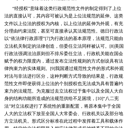
“经授权”意味着这类行政规范性文件的制定得到了上位
法的直接认可，其内容可被认为是上位法规范的延伸。这类
文件以上位法的授权为内核，以上位法的延伸为外观，有充
分理由约束法院，甚至可直接承认其法规范性。德日行政法
以“依法律行政原理”[
7
]为行政法的基本原理，法规范只能由
立法机关制定的法律创造，但委任立法同样被认可。[
8
]美国
行政法强调法治原则但不排斥委任立法，行政机关能在国会
赋予的权力限度内，通过发布立法性规则的方式创设具有法
律拘束力的实体规则。[
9
]我国通过规范性文件的形式和外观
对法与非法进行区分，这种判断方式导致的结果是，行政规
范性文件即使获得上位法的个别授权也无法成为具有普遍约
束力的法规范。为克服过去立法权过于集中以及全国人大自
身的结构功能所造成的法规范供给不足困境，[
10
]“八二宪
法”对立法权进行了系统性的重新配置，将原本集中于全国
人大的立法权下放至全国人大常委会、行政机关以及部分地
方立法机关。形式区分标准在此过程中发挥着工具和载体作