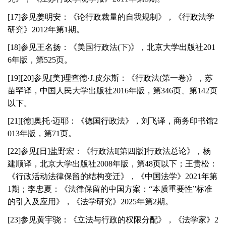
[
17
]参见姜明安：《论行政裁量的自我规制》，《行政法学
研究》
2012
年第
1
期。
[
18
]参见王名扬：《美国行政法(下)》，北京大学出版社
201
6
年版，第
525
页。
[
19
][
20
]参见[美]理查德·
J
.皮尔斯：《行政法(第一卷)》，苏
苗罕译，中国人民大学出版社
2016
年版，第
346
页、第
142
页
以下。
[
21
][德]奥托·迈耶：《德国行政法》，刘飞译，商务印书馆
2
013
年版，第
71
页。
[
22
]参见[日]盐野宏：《行政法
I
[第四版]行政法总论》，杨
建顺译，北京大学出版社
2008
年版，第
48
页以下；王贵松：
《行政活动法律保留的结构变迁》，《中国法学》
2021
年第
1
期；李忠夏：《法律保留的中国方案：“本质重要性”标准
的引入及应用》，《法学研究》
2025
年第
2
期。
[
23
]参见黄宇骁：《立法与行政的权限分配》，《法学家》
2