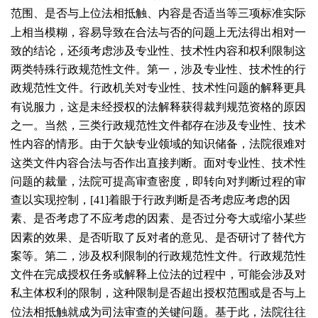
范围、是否与上位法相抵触、内容是否适当等三项标准实际
上相当模糊，容易导致在合法与否的问题上无法得出相对一
致的结论，还须考虑涉及专业性、技术性内容和权利限制这
两类特殊行政规范性文件。第一，涉及专业性、技术性的行
政规范性文件。行政机关对专业性、技术性问题的解释更具
有说服力，这是未经授权的法解释获得裁判规范资格的原因
之一。当然，三类行政规范性文件都存在涉及专业性、技术
性内容的情形。由于欠缺专业领域的知识储备，法院很难对
这类文件内容合法与否作出直接判断。面对专业性、技术性
问题的裁量，法院可提高审查密度，即转向对判断过程的审
查以实现控制，[
41
]着眼于行政判断是否考虑应考虑的因
素、是否考虑了不应考虑的因素、是否过分夸大或缩小某些
因素的效果、是否听取了反对者的意见、是否研讨了替代方
案等。第二，涉及权利限制的行政规范性文件。行政规范性
文件在完成授权任务或解释上位法的过程中，可能会涉及对
私主体权利的限制，这种限制是否超出授权范围或是否与上
位法相抵触就成为司法审查的关键问题。基于此，法院往往