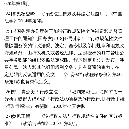
020
年第
1
期。
[
24
]参见杨登峰：《行政法定原则及其法定范围》，《中国
法学》
2014
年第
3
期。
[
25
]《国务院办公厅关于加强行政规范性文件制定和监督管
理工作的通知》(国办发[
2018
]
37
号)指出：“行政规范性文件
是除国务院的行政法规、决定、命令以及部门规章和地方政
府规章外，由行政机关或者经法律、法规授权的具有管理公
共事务职能的组织依照法定权限、程序制定并公开发布，涉
及公民、法人和其他组织权利义务，具有普遍约束力，在一
定期限内反复适用的公文。”《江苏省行政程序条例》第
66
条第
1
款也有类似定义。
[
26
]野口貴公美「行政立法——『裁判規範性』に関するー
分析」磯部力ほか编『行政法の新構想
2
(行政作用·行政手続
·行政情報法)』有斐閣，
2008
年
44
頁参照。
[
27
]参见王留一：《论行政立法与行政规范性文件的区分标
准》，《政治与法律》
2018
年第
6
期。