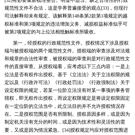
[
32
]有必要重新梳理整合。明显不适当、缺乏合理性的行政
规范性文件不合法，这是学界普遍接受的观点[
33
]，但现行
司法解释却未有规定。该解释第
148
条第
2
款第
1
项规定的越
权标准和第
3
项规定的违法增加义务、减损权益标准似乎可
被第
2
项规定的与上位法相抵触标准所吸收。
第一，经授权的行政规范性文件。授权情况下涉及授权
端与被授权端的两个规范性文件。授权端的审查涉及对法规
和规章的合法性审查，被授权端的审查则是对行政规范性文
件的直接审查。从授权端看，应考虑以下三点内容：一是上
位法是否有权作出授权。基于《立法法》关于立法权限的规
定以及《行政许可法》《行政处罚法》《行政强制法》关于
设定权限的规定，若某一位阶立法没有对某一事项的事务管
辖权，即无权作出授权，而设定权限规定是将设定权限固定
在一定位阶的立法当中，此立法目的并不允许授权情况存
在。二是授权范围是否有所限制。授权原因多样，或是因为
制定机关没有充分的时间，或是因为技术性和灵活性的需
要，又或是因为情况紧急。[
34
]授权规定均应对授权范围进