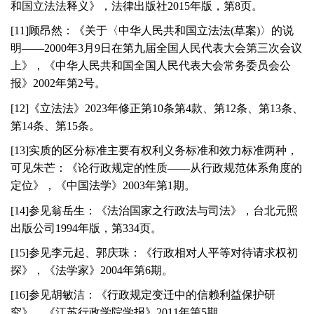
和国立法法释义》，法律出版社
2015
年版，第
8
页。
[
11
]顾昂然：《关于〈中华人民共和国立法法(草案)〉的说
明——
2000
年
3
月
9
日在第九届全国人民代表大会第三次会议
上》，《中华人民共和国全国人民代表大会常务委员会公
报》
2002
年第
2
号。
[
12
]《立法法》
2023
年修正第
10
条第
4
款、第
12
条、第
13
条、
第
14
条、第
15
条。
[
13
]实质的区分标准主要有权利义务标准和效力标准两种，
可见朱芒：《论行政规定的性质——从行政规范体系角度的
定位》，《中国法学》
2003
年第
1
期。
[
14
]参见翁岳生：《法治国家之行政法与司法》，台北元照
出版公司
1994
年版，第
334
页。
[
15
]参见李元起、郭庆珠：《行政相对人平等对待请求权初
探》，《法学家》
2004
年第
6
期。
[
16
]参见胡敏洁：《行政规定变迁中的信赖利益保护研
究》，《江苏行政学院学报》
2011
年第
5
期。