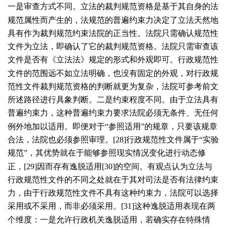
一是审查方式不同。立法的裁判规范资格是基于其自身的法
规范属性而产生的，法规范的普遍约束力决定了立法天然地
具有作为裁判规范约束法院的正当性。法院只需确认规范性
文件为立法，即确认了它的裁判规范资格。法院只需审查该
文件是否有《立法法》规定的形式和外观即可。行政规范性
文件的范围远不如立法明确，也没有固定的外观，对行政规
范性文件裁判规范资格的判断就更为复杂，法院可参考前文
所述路径进行具象判断。二是约束程度不同。由于立法具有
普遍约束力，这种普遍约束力要求法院必须无条件、无任何
例外地加以适用。即便对于“参照适用”的规章，只要该规章
合法，法院也必须参照审理。[
28
]行政规范性文件属于“实验
规范”，其优势就在于能够参照现实情况变化进行动态修
正，[
29
]因而存有逸脱适用[
30
]的空间。有观点认为立法与
行政规范性文件的不同之处就在于其对司法是否有法律约束
力，由于行政规范性文件不具有这种约束力，法院可以选择
采用或不采用，而非必须采用。[
31
]这种逸脱适用表现在两
个维度：一是允许行政机关逸脱适用，若确实存在特殊情