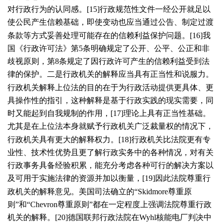
对行政行为的认同感。[
15
]行政规范性文件一经公开就足以
使公民产生信赖基础，即使变动也应当通过公告、制定过渡
条款等方式妥善处理可能存在的信赖利益保护问题。[
16
]我
国《行政许可法》第
5
条明确规定了公开、公平、公正和非
歧视原则，第
8
条规定了因行政许可产生的信赖利益受到法
律的保护。二是行政机关的解释应当具有正当性和说服力。
行政机关解释上位法的目的在于为行政活动提供更具体、更
具操作性的指引，这种解释是基于行政实践的现实需要，同
时又能起到自我规制的作用，[
17
]理论上具有正当性基础。
尤其是在上位法本身就赋予行政机关广泛裁量权的情况下，
行政机关具有更大的解释权力。[
18
]行政机关比法院更有专
业性、技术性优势且更了解行政实务中的各种情况，对有关
行政事务具备经验积累，能充分考虑各种可行的解决方案以
及可用于实施法律的资源并加以衡量，[
19
]因此法院尊重行
政机关的解释意见。美国司法确立的“
Skidmore
尊重原
则”和“
Chevron
尊重原则”都在一定程度上强调法院尊重行政
机关的解释。[
20
]德国联邦行政法院在
Wyhl
核能电厂判决中