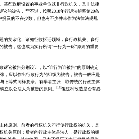
。某些政府设置的事业单位既非行政机关，又非法律
[10]
诉讼的被告，
不过，按照
2018
年行诉法解释第
20
条
中提及的不在少数，但也有不少并未作为法律法规规
题的复杂化。诸如征收拆迁领域，多行政机关、多行
的被告，这也成为实行所谓
“
一行为一诉
”
原则的重要
政诉讼被告分别设计，以
“
谁行为谁被告
”
的原则确定
张，应以作出行政行为的组织为被告，被告一般应是
与旧等式同样复杂。有学者主张，取传统的行政主体
[
16]
确立以公法人为被告的原则。
但这种改造是否有必
主体原则。前者的行权机关即行使行政权的机关，是
权机关原则；后者的行政主体是法人，是行政权的拥