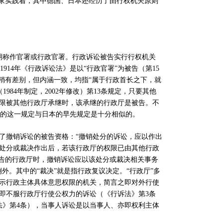
家实践着，其中德国、日本还经历了由行权机关原则
期称作官署或行政官署。行政诉讼被告实行行权机关
1914
年《行政诉讼法》是以
“
行政官署
”
为被告（第
15
稍有差别，但内涵一致，均指
“
属于行政首长之下，就
（
1984
年制定，
2002
年修改）第
13
条规定，只要其他
限被其他行政厅承继时，该承继的行政厅是被告。不
的这一规定与日本的早先规定是十分相似的。
了撤销诉讼的被告资格：
“
撤销处分的诉讼，应以作出
处分或裁决作出后，若该行政厅的权限已由其他行政
告的行政厅时，撤销诉讼应以该处分或裁决相关事务
例外。其中的
“
裁决
”
就是指行政复议决定。
“
行政厅
”
多
示行政主体具体意思权限的机关，简言之即对外行使
即不服行政厅行使公权力的诉讼（《行诉法》第
3
条
法》第
4
条），当事人诉讼是以当事人、亦即权利主体