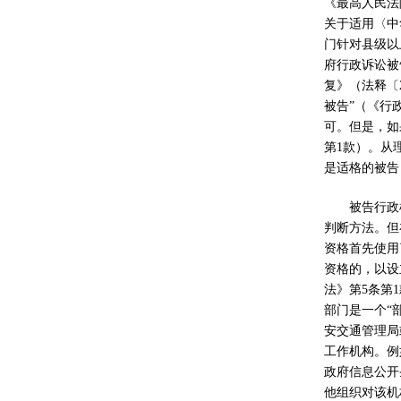
《最高人民法
关于适用〈中
门针对县级以
府行政诉讼被
复》（法释〔
被告
”
（《行
可。但是，如
第
1
款）。从
是适格的被告
被告行政
判断方法。但
资格首先使用
资格的，以设
法》第
5
条第
1
部门是一个
“
安交通管理局
工作机构。例
政府信息公开
他组织对该机