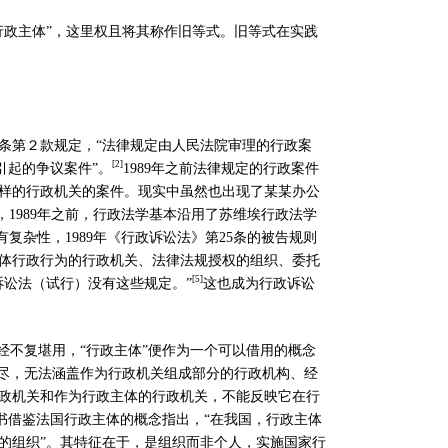
行政主体
”
，这里权且将其称作旧等式。旧等式在实践
条第２款规定，
“
法律规定由人民法院审理的行政案
[2]
引起的争议案件
”
。
1989
年之前法律规定的行政案件
样的行政机关的案件。现实中虽然也出现了某某办公
，
1989
年之前，行政法学基本沿用了苏维埃行政法学
有复杂性，
1989
年《行政诉讼法》第
25
条的被告规则
体行政行为的行政机关、法律法规授权的组织、委托
[
5]
诉讼法（试行）没有这些规定。
”
这也成为行政诉讼
经不复堪用，
“
行政主体
”
便作为一个可以借用的概念
尽，无法涵盖作为行政机关组成部分的行政机构、经
政机关和作为行政主体的行政机关，不能反映它在行
书借鉴法国行政主体的概念指出，
“
在我国，行政主体
的组织
”
。其特征在于，是组织而非个人，实施国家行