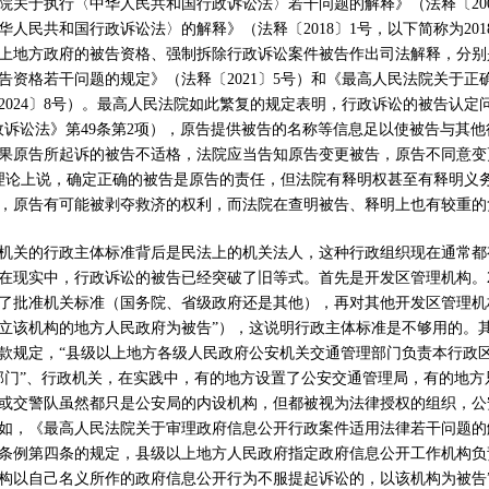
院关于执行〈中华人民共和国行政诉讼法〉若干问题的解释》（法释〔
20
华人民共和国行政诉讼法〉的解释》（法释〔
2018
〕
1
号，以下简称为
201
上地方政府的被告资格、强制拆除行政诉讼案件被告作出司法解释，分别
告资格若干问题的规定》（法释〔
2021
〕
5
号）和《最高人民法院关于正
2024
〕
8
号）。最高人民法院如此繁复的规定表明，行政诉讼的被告认定
政诉讼法》第
49
条第
2
项），原告提供被告的名称等信息足以使被告与其他
果原告所起诉的被告不适格，法院应当告知原告变更被告，原告不同意变
理论上说，确定正确的被告是原告的责任，但法院有释明权甚至有释明义
，原告有可能被剥夺救济的权利，而法院在查明被告、释明上也有较重的
机关的行政主体标准背后是民法上的机关法人，这种行政组织现在通常都
在现实中，行政诉讼的被告已经突破了旧等式。首先是开发区管理机构。
了批准机关标准（国务院、省级政府还是其他），再对其他开发区管理机
立该机构的地方人民政府为被告
”
），这说明行政主体标准是不够用的。
款规定，
“
县级以上地方各级人民政府公安机关交通管理部门负责本行政
部门
”
、行政机关，在实践中，有的地方设置了公安交通管理局，有的地方
或交警队虽然都只是公安局的内设机构，但都被视为法律授权的组织，公
如，《最高人民法院关于审理政府信息公开行政案件适用法律若干问题的
条例第四条的规定，县级以上地方人民政府指定政府信息公开工作机构负
构以自己名义所作的政府信息公开行为不服提起诉讼的，以该机构为被告