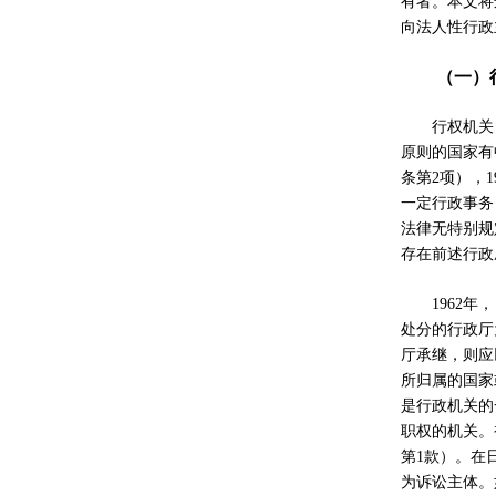
有者。本文将
向法人性行政
（一）
行权机关
原则的国家有
条第
2
项），
1
一定行政事务
法律无特别规
存在前述行政
1962
年，
处分的行政厅
厅承继，则应
所归属的国家
是行政机关的
职权的机关。
第
1
款）。在
为诉讼主体。