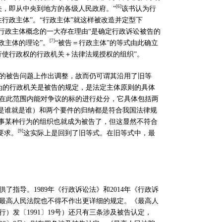
[
6]
关，即从中央到地方的各级人民政府。
”
该书认为行
性行政主体
”
。
“
行政主体
”
就这样被改造并定型下
行政主体概念的一大存在理由
“
是确定行政诉讼被告的
[7]
政主体的理论
”
。
“
被告＝行政主体
”
的等式由此确立
行使行政权的行政机关＋法律法规授权的组织
”
。
的被告问题上作出调整，故而仍可谓其沿用了旧等
为的行政机关是被告的规定，是法定主体原则的具体
在此范围内能对争议的标的进行处分，它具体包括两
是谁就是谁）和两个要件的归纳都是符合我国法律规
事某种行为的组织也就成为被告了，但这显然不符合
[9]
要求。
这实际上是回到了旧等式。在旧等式中，最
供了指导。
1989
年《行政诉讼法》和
2014
年《行政诉
最高人民法院也不得不作出更详细的规定。《最高人
行）发〔
1991
〕
19
号）还只有三条涉及被告认定，