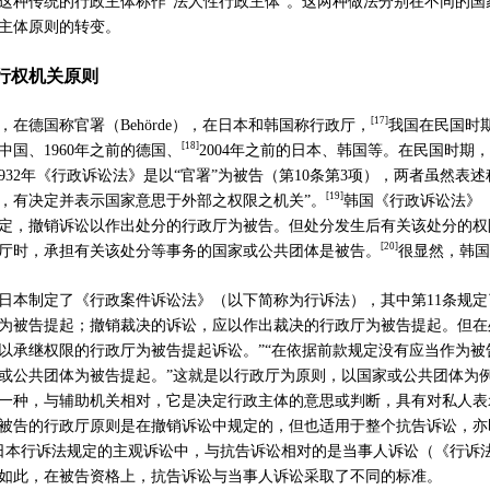
这种传统的行政主体称作
“
法人性行政主体
”
。这两种做法分别在不同的国
主体原则的转变。
行权机关原则
[
17]
，在德国称官署（
Behörde
），在日本和韩国称行政厅，
我国在民国时
[
18]
中国、
1960
年之前的德国、
2004
年之前的日本、韩国等。在民国时期，
932
年《行政诉讼法》是以
“
官署
”
为被告（第
10
条第
3
项），两者虽然表述
[1
9]
，有决定并表示国家意思于外部之权限之机关
”
。
韩国《行政诉讼法》
定，撤销诉讼以作出处分的行政厅为被告。但处分发生后有关该处分的权
[
20]
厅时，承担有关该处分等事务的国家或公共团体是被告。
很显然，韩国
日本制定了《行政案件诉讼法》（以下简称为行诉法），其中第
11
条规定
为被告提起；撤销裁决的诉讼，应以作出裁决的行政厅为被告提起。但在
以承继权限的行政厅为被告提起诉讼。
”“
在依据前款规定没有应当作为被
或公共团体为被告提起。
”
这就是以行政厅为原则，以国家或公共团体为
一种，与辅助机关相对，它是决定行政主体的意思或判断，具有对私人表
被告的行政厅原则是在撤销诉讼中规定的，但也适用于整个抗告诉讼，亦
日本行诉法规定的主观诉讼中，与抗告诉讼相对的是当事人诉讼（《行诉
如此，在被告资格上，抗告诉讼与当事人诉讼采取了不同的标准。