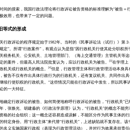
时间的摸索，我国行政法理论将行政诉讼被告资格的标准理解为
“
被告＝
极效用，也带来了一定的问题。
旧等式的形成
关行政诉讼的程序规定始于
1982
年。当时的《民事诉讼法（试行）》第３
规定
”
。所谓
“
行政案件
”
，有观点认为是指
“
因行政机关行使其处分职权所
关税务机关、公安机关、土地管理部门、（海上交通管理）主管机关等这
[
3]
定的案件，但最高人民法院批复认为，应以行政机关为被告。
在学理上
[4]
政机关或行政机关的概念。
但是，行政管理主体和行政管理活动本身具
，被告不仅有作出具体行政行为的行政机关，还有复议机关、共同作出具
继续行使职权的行政机关。
“
这些情况只能在行政诉讼中发生，所以民事
讼的一大特征。
地确定行政诉讼的被告、如何简便地称呼行政诉讼的被告，
“
行政机关
”
已
年，张焕光、胡建淼的《行政法学原理》认为，
“
行政机关
”
的概念不能穷
资格的社会组织；这一概念还容易造成误解，不能区分作为民事主体的行
的特定身份。用
“
行政主体
”
来代替
“
行政机关
”
，上述缺陷就不复存在。该
的名义实施国家行政权（表现为行政管理活动），并对行为效果承担责任