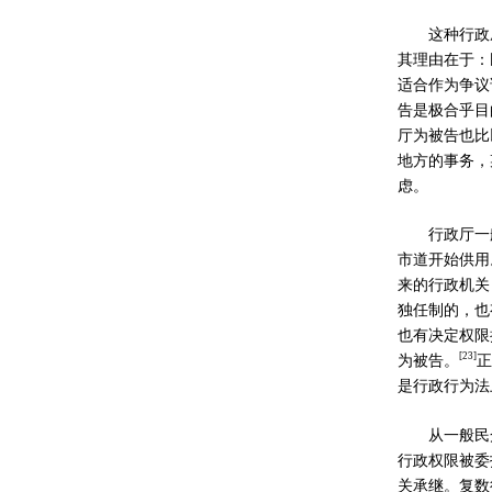
这种行政
其理由在于：
适合作为争议
告是极合乎目
厅为被告也比
地方的事务，
虑。
行政厅一
市道开始供用
来的行政机关
独任制的，也
也有决定权限
[
23]
为被告。
正
是行政行为法
从一般民
行政权限被委
关承继。复数