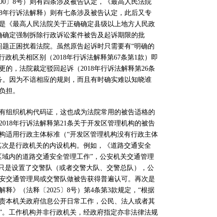
00
〕
8
号）则有四条涉及被告认定，《最高人民法院
8
年行诉法解释）则有七条涉及被告认定，此后又专
是《最高人民法院关于正确确定县级以上地方人民政
确确定强制拆除行政诉讼案件被告及起诉期限的批
问题正困扰着法院。虽然原告起诉时只需要有
“
明确的
行政机关相区别（
2018
年行诉法解释第
67
条第
1
款）即
更的，法院裁定驳回起诉（
2018
年行诉法解释第
26
条
务。因为不谙相应的规则，而且有时确实难以知晓谁
负担。
有组织机构代码证，这也成为法院常用的被告适格的
2018
年行诉法解释第
21
条关于开发区管理机构的被告
构适用行政主体标准（
“
开发区管理机构没有行政主体
其次是行政机关的内设机构。例如，《道路交通安全
区域内的道路交通安全管理工作
”
，公安机关交通管理
只是设置了交警队（或者交警大队、交警总队），公
安交通管理局或交警队做被告获得普遍认可。再次是
解释》（法释〔
2025
〕
8
号）第
4
条第
3
款规定，
“
根据
责本机关政府信息公开日常工作，公民、法人或者其
”
。工作机构并非行政机关，经政府指定亦非法律法规