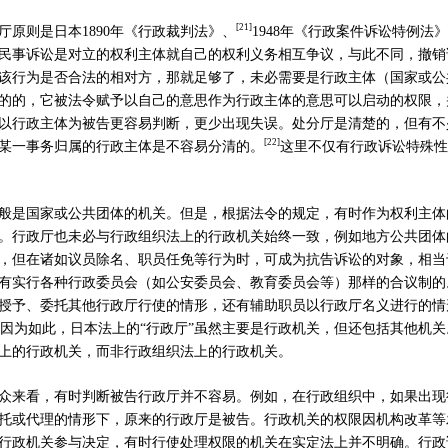
[
21]
厅原则是日本
1890
年《行政裁判法》、
1948
年《行政案件诉讼特例法》
民事诉讼是对立的权利主体就自己的权利义务相互争议，与此不同，撤销
该行为是否合法的相对方，那就足够了，未必需要是行政主体（国家或公
的的，它被法令赋予以自己的意思作为行政主体的意思可以启动的权限，
以行政主体为被告更容易判断，更少出现失误。处分厅是清楚的，但有不
[
22]
某一事务归属的行政主体是不容易分清的。
这里不仅有行政诉讼特殊性
般是国家或公共团体的机关。但是，根据法令的规定，有时作为权利主体
。行政厅也未必与行政组织法上的行政机关始终一致，例如地方公共团体
，但在诸如议员除名、职员任免等行为时，可成为抗告诉讼的对象，相当
有实行各种行政委员会（如公安委员会、教育委员会等）那样的合议制的
授予、委托其他行政厅行使的情形，还有辅助职员以行政厅名义进行的情
因为如此，日本法上的
“
行政厅
”
虽然主要是行政机关，但还包括其他机关
上的行政机关，而非行政组织法上的行政机关。
众来看，有时判断被告行政厅并不容易。例如，在行政组织中，如果出现
托或代理的情形下，原来的行政厅是被告。行政机关的权限因机构改革等
行政机关参与决定，有时行使处理权限的机关在实定法上并不明确。行政