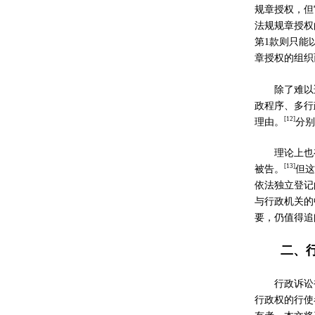
规章授权，但
法规规章授权
第
1
款则只能
章授权的组织
除了难以
政程序、多行
[
12]
理由。
分别
理论上也
[
13]
被告。
但这
依法独立登记
与行政机关的
要，仍值得追
二、
行政诉讼
行政权的行使