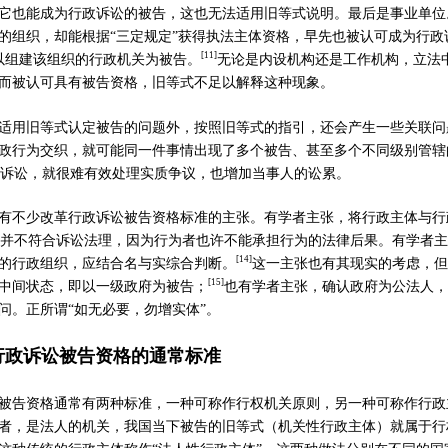
它也能成为行政诉讼的被告，这也无法适用旧等式说明。最后是事业单位
的组织，却能根据
“
三定规定
”
获得执法主体资格，早先也被认可成为行政
[
11]
以组建该组织的行政机关为被告。
无论是内设机构还是工作机构，立法
而被认可具有被告资格，旧等式不足以解释这种现象。
适用旧等式认定被告的问题外，按照旧等式的指引，还会产生一些关联问
政行为交织，就可能同一件事情出现了多个被告、甚至多个不同级别管辖
诉讼，就很难有效处理实质争议，也增加当事人的讼累。
有不少改革行政诉讼被告资格标准的主张。有学者主张，将行政主体与行
并不符合诉讼法理，因为行为者也许不能承担行为的法律后果。有学者主
[
14]
的行政组织，应结合名与实综合判断。
这一主张也有其现实的考虑，但
[15]
中间状态，即以一级政府为被告；
也有学者主张，确认政府为公法人，
问。正所谓
“
如无必要，勿增实体
”
。
行政诉讼被告资格的通常标准
被告资格通常有两种标准，一种可称作行权机关原则，另一种可称作行政
者，是法人的机关，我国当下被告的旧等式（机关性行政主体）就属于行