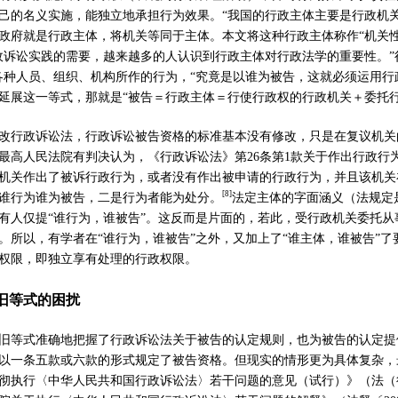
己的名义实施，能独立地承担行为效果。
“
我国的行政主体主要是行政机
政府就是行政主体，将机关等同于主体。本文将这种行政主体称作
“
机关
政诉讼实践的需要，越来越多的人认识到行政主体对行政法学的重要性。
”
各种人员、组织、机构所作的行为，
“
究竟是以谁为被告，这就必须运用行
延展这一等式，那就是
“
被告＝行政主体＝行使行政权的行政机关＋委托
改行政诉讼法，行政诉讼被告资格的标准基本没有修改，只是在复议机关
最高人民法院有判决认为，《行政诉讼法》第
26
条第
1
款关于作出行政行
机关作出了被诉行政行为，或者没有作出被申请的行政行为，并且该机关
[
8]
谁行为谁为被告，二是行为者能为处分。
法定主体的字面涵义（法规定
有人仅提
“
谁行为，谁被告
”
。这反而是片面的，若此，受行政机关委托从
。所以，有学者在
“
谁行为，谁被告
”
之外，又加上了
“
谁主体，谁被告
”
了
权限，即独立享有处理的行政权限。
旧等式的困扰
旧等式准确地把握了行政诉讼法关于被告的认定规则，也为被告的认定提
以一条五款或六款的形式规定了被告资格。但现实的情形更为具体复杂，
彻执行〈中华人民共和国行政诉讼法〉若干问题的意见（试行）》（法（