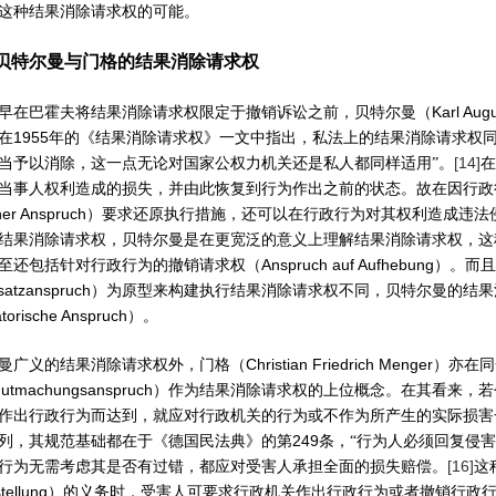
这种结果消除请求权的可能。
贝特尔曼与门格的结果消除请求权
Karl Aug
早在巴霍夫将结果消除请求权限定于撤销诉讼之前，贝特尔曼（
1955
在
年的《结果消除请求权》一文中指出，私法上的结果消除请求权同
[14]
当予以消除，这一点无论对国家公权力机关还是私人都同样适用”。
在
当事人权利造成的损失，并由此恢复到行为作出之前的状态。故在因行政
her Anspruch
）要求还原执行措施，还可以在行政行为对其权利造成违法
结果消除请求权，贝特尔曼是在更宽泛的意义上理解结果消除请求权，这
Anspruch auf Aufhebung
至还包括针对行政行为的撤销请求权（
）。而且
satzanspruch
）为原型来构建执行结果消除请求权不同，贝特尔曼的结果
torische Anspruch
）。
Christian Friedrich Menger
曼广义的结果消除请求权外，门格（
）亦在同
gutmachungsanspruch
）作为结果消除请求权的上位概念。在其看来，若
作出行政行为而达到，就应对行政机关的行为或不作为所产生的实际损害
249
列，其规范基础都在于《德国民法典》的第
条，“行为人必须回复侵
[16]
行为无需考虑其是否有过错，都应对受害人承担全面的损失赔偿。
这
tellung
）的义务时，受害人可要求行政机关作出行政行为或者撤销行政