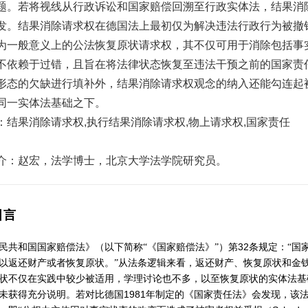
题。若将视线从行政诉讼和国家赔偿回溯至行政实体法，结果消
发。结果消除请求权在德国法上最初仅为解决违法行政行为被撤
为一般意义上的公法恢复原状请求权，其不仅可用于消除包括事
不依赖于过错，且旨在将法律状态恢复至违法干预之前的国家责
形态的欠缺进行填补外，结果消除请求权观念的纳入还能勾连起
同一实体法基础之下。
：结果消除请求权,执行结果消除请求权,物上请求权,国家责任
介：赵宏，法学博士，北京大学法学院研究员。
引言
32
民共和国国家赔偿法》（以下简称“《国家赔偿法》”）第
条规定：“国
以返还财产或者恢复原状。”从法条逻辑来看，返还财产、恢复原状和金
状不仅在实践中较少被适用，学理讨论也不多，以至恢复原状的实体法基
1981
未获得充分说明。若对比德国
年制定的《国家责任法》会发现，该