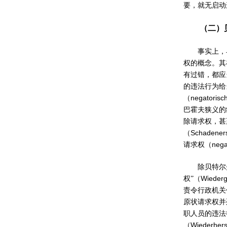
要，就无启动
（二）
事实上，
权的概念。其
有过错，都应
的违法行为给
negatorisc
（
巴霍夫狭义的
除请求权，甚
Schadener
（
nega
请求权（
除贝特尔
Wieder
权”（
责令行政机关
原状请求权并
职人员的违法
Wiederhers
（