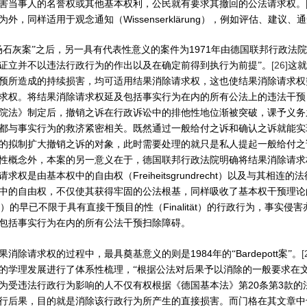
害当事人的名誉权或其他基本权利，公民就有要求其撤回的公法请求权。
Wissenserklärung
为外，同样适用于观念通知（
），例如评估、建议、通
1971
场石灰案”之后，另一具有代表性意义的案件为
年由德国联邦行政法院
[26]
证立并不以违法行政行为的作出以及在确定前得到执行为前提”。
这就
预所造成的持续损害，均可适用结果消除请求权，这也使结果消除请求权
求权。将结果消除请求权延及包括事实行为在内的所有公法上的违法干预
院法》制定后，撤销之诉在行政诉讼中的排他性地位渐被突破，课予义务
都与事实行为的救济紧密相关。既然通过一般给付之诉和确认之诉就能实
的拟制扩大撤销之诉的对象，此时需要处理的就只是私人提起一般给付之
性概念外，本案的另一意义在于，德国联邦行政法院明确将结果消除请求
Freiheitsgrundrecht
请求权是由基本权中的自由权（
）以及与其相连的法
中的自由权，不仅使其获得牢固的公法根基，同样吸收了基本权干预理论
Finalität
）的早已不限于具有直接干预目的性（
）的行政行为，事实侵害
包括事实行为在内的所有公法干预扫除障碍。
1984
Bardepott
[
果消除请求权的过程中，最具奠基意义的则是
年的“
案”。
的学理发展进行了体系性梳理，“根据公法对后果予以消除的一般要求在
20
3
为受违法行政行为影响的人不仅有权根据《德国基本法》第
条第
款的
行后果，目的就是消除该行政行为所产生的直接损害。而门格在其文章中