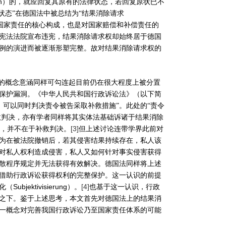
n
）的，就应回复其原有的法律状态，若回复原状已不
状态”在德国法中被总结为“结果消除请求
国家责任的核心构成，也是对国家赔偿和补偿责任的
宪法法院宣布违宪，结果消除请求权却始终居于德国
例的演进而被逐渐形塑完整。故对结果消除请求权的
”的概念意涵同样可勾连起目前仍在很大程度上被分置
保护漏洞。《中华人民共和国行政诉讼法》（以下简
，可以同时判决责令被告采取补救措施”。此处的“责令
救判决，亦有学者同样将其实体法基础诉诸于结果消除
[3]
，并不在于补救判决。
但上述讨论连带学界此前对
为在被法院撤销后，若其侵害结果持续存在，私人该
对私人权利造成侵害，私人又如何针对事实侵害获得
散程序规定并无法获得有效解决。德国法同样将上述
借助行政诉讼获得权利的完整保护。这一认识的前提
Subjektivisierung
[4]
化（
）。
也基于这一认识，行政
之下。鉴于上述思考，本文首先对德国法上的结果消
一概念对完善我国行政诉讼乃至国家责任体系的可能