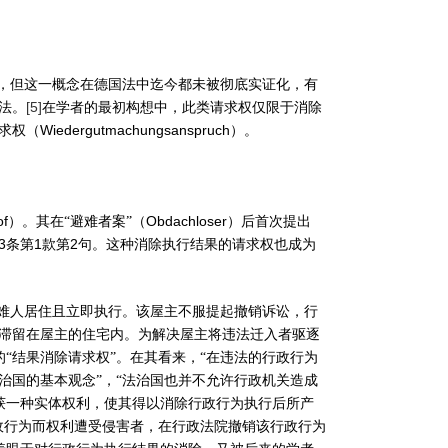
，但这一概念在德国法中迄今都未被彻底实证化，有
[5]
法。
在学者的最初构想中，此类请求权仅限于消除
Wiedergutmachungsanspruch
求权（
）。
of
Obdachloser
）。其在“避难者案”（
）后首次提出
3
1
2
条第
款第
句。这种消除执行结果的请求权也成为
避难人居住且立即执行。该屋主不服提起撤销诉讼，行
滞留在屋主的住宅内。为解决屋主将违法迁入者驱逐
的“结果消除请求权”。在其看来，“在违法的行政行为
治国的基本观念”，“法治国也并不允许行政机关造成
获一种实体权利，使其得以消除行政行为执行后所产
政行为而权利遭受侵害者，在行政法院撤销该行政行为