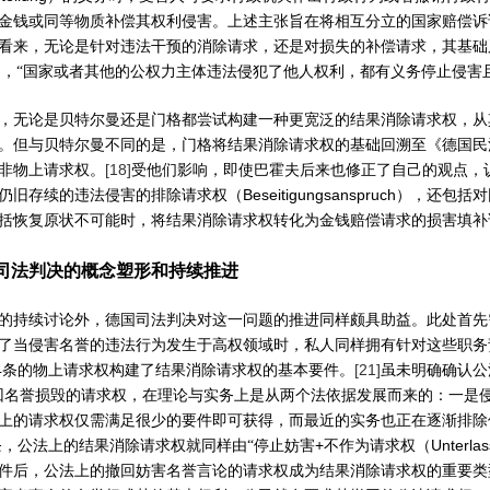
金钱或同等物质补偿其权利侵害。上述主张旨在将相互分立的国家赔偿诉
看来，无论是针对违法干预的消除请求，还是对损失的补偿请求，其基础
），“国家或者其他的公权力主体违法侵犯了他人权利，都有义务停止侵害
，无论是贝特尔曼还是门格都尝试构建一种更宽泛的结果消除请求权，从
。但与贝特尔曼不同的是，门格将结果消除请求权的基础回溯至《德国民
[18]
非物上请求权。
受他们影响，即使巴霍夫后来也修正了自己的观点，
Beseitigungsanspruch
仍旧存续的违法侵害的排除请求权（
），还包括对
括恢复原状不可能时，将结果消除请求权转化为金钱赔偿请求的损害填补
司法判决的概念塑形和持续推进
的持续讨论外，德国司法判决对这一问题的推进同样颇具助益。此处首先
了当侵害名誉的违法行为发生于高权领域时，私人同样拥有针对这些职务
4
[21]
条的物上请求权构建了结果消除请求权的基本要件。
虽未明确确认公
回名誉损毁的请求权，在理论与实务上是从两个法依据发展而来的：一是
上的请求权仅需满足很少的要件即可获得，而最近的实务也正在逐渐排除
+
Unterla
条，公法上的结果消除请求权就同样由“停止妨害
不作为请求权（
件后，公法上的撤回妨害名誉言论的请求权成为结果消除请求权的重要类