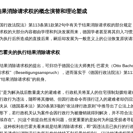
结果消除请求权的概念演替和理论塑成
113
1
2
国行政法院法》第
条第
款第
句中有关于结果消除请求权的部分规定
求权的大部分内容都由学理和判决发展而来，德国学者甚至将其归入习惯
为执行后所造成的直接后果，嗣后却发展为一般意义上的公法恢复原状请
巴霍夫的执行结果消除请求权
Otto Bach
结果消除请求权的提出，可归功于德国公法大师奥托·巴霍夫（
Beseitigungsanspruch
11
请求权”（
），进而落实于《德国行政法院法》第
“结果消除请求权”的前身。
案”是为解决战后数量庞大的避难者，行政机关将某人的住宅强制划拨给
行政行为违法，随即将其撤销。但因行政命令而强行迁入的避难者却仍旧
20
3
夫从《德国基本法》第
条第
项的“依法律行政原则”中推导出了公法上
形下，若行政机关认为案件会因行政行为被撤销就得到解决，并不符合法
[6]
续存在”。
这个前提自然没有问题，但更重要的是如何为利益受损者寻
。这种权利在巴霍夫看来就是结果消除请求权，即“因违法且已执行的行