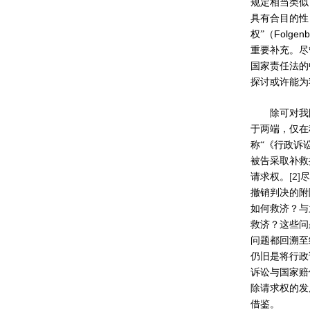
规定相当类似
具有合目的性
Folgenb
权”（
重要补充。尽
国家责任法的
探讨或许能为
除可对我
于两端，仅在
称“《行政诉
被告采取补救
[2]
请求权。
尽
撤销判决的附
如何救济？与
救济？这些问
问题都回溯至
仍旧是将行政
诉讼与国家赔
除请求权的发
借鉴。