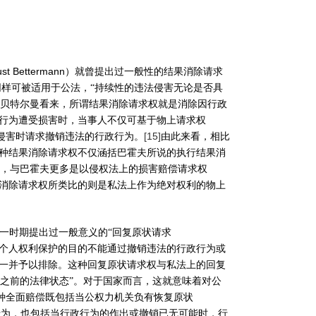
ust Bettermann
）就曾提出过一般性的结果消除请求
样可被适用于公法，“持续性的违法侵害无论是否具
贝特尔曼看来，所谓结果消除请求权就是消除因行政
行为遭受损害时，当事人不仅可基于物上请求权
[15]
侵害时请求撤销违法的行政行为。
由此来看，相比
种结果消除请求权不仅涵括巴霍夫所说的执行结果消
，与巴霍夫更多是以侵权法上的损害赔偿请求权
消除请求权所类比的则是私法上作为绝对权利的物上
一时期提出过一般意义的“回复原状请求
个人权利保护的目的不能通过撤销违法的行政行为或
一并予以排除。这种回复原状请求权与私法上的回复
害之前的法律状态”。对于国家而言，这就意味着对公
种全面赔偿既包括当公权力机关负有恢复原状
行为，也包括当行政行为的作出或撤销已无可能时，行