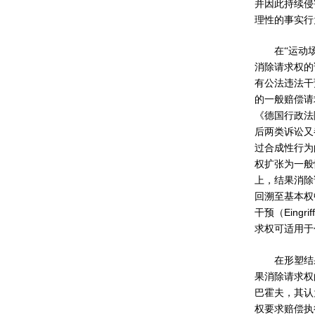
并因此持续侵
理性的事实行
在“运动
消除请求权的
有公法违法干
的一般赔偿请
《德国行政法
后两类诉讼又
过合成性行为
权扩张为一般
上，结果消除
回溯至基本权
Eingriff
干预（
求权可适用于
在形塑结
果消除请求权
巴霍夫，其认
权要求赔偿执