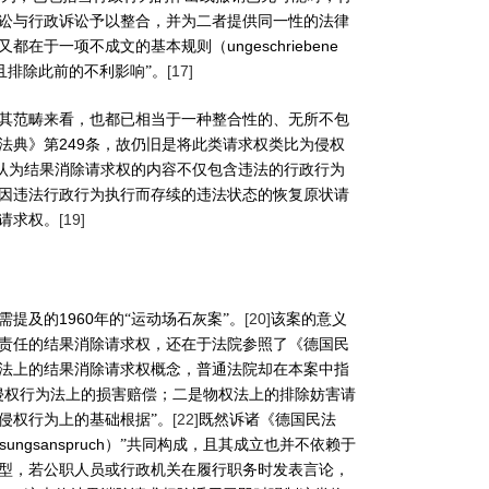
讼与行政诉讼予以整合，并为二者提供同一性的法律
ungeschriebene
又都在于一项不成文的基本规则（
[17]
且排除此前的不利影响”。
其范畴来看，也都已相当于一种整合性的、无所不包
249
法典》第
条，故仍旧是将此类请求权类比为侵权
认为结果消除请求权的内容不仅包含违法的行政行为
因违法行政行为执行而存续的违法状态的恢复原状请
[19]
请求权。
1960
[20]
需提及的
年的“运动场石灰案”。
该案的意义
责任的结果消除请求权，还在于法院参照了《德国民
法上的结果消除请求权概念，普通法院却在本案中指
侵权行为法上的损害赔偿；二是物权法上的排除妨害请
[22]
侵权行为上的基础根据”。
既然诉诸《德国民法
ssungsanspruch
）”共同构成，且其成立也并不依赖于
型，若公职人员或行政机关在履行职务时发表言论，