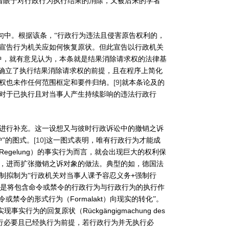
着眼于对行政行为执行结果的消除，又被后来的学者
句中。根据该条，“行政行为违法且侵害原告权利的，
宣告行为机关应如何恢复原状。但此宣告以行政机关
中，就有意见认为，本条就是结果消除请求权的法律基
确立了执行结果消除请求权的前提，且在程序上简化
[9]
权也未作任何范围框定和要件归纳。
就本条论及的
对于已执行且对当事人产生持续影响的违法行政行
进行补充。这一设想又与彼时行政诉讼中的撤销之诉
[10]
护”的图式。
这一图式表明，唯有行政行为才能成
Regelung
）的事实行为而言，就会出现巨大的权利保
，进而扩张撤销之诉对象的做法。典型的如，德国法
+
制拟制为“行政机关对当事人课予容忍义务
强制行
是将包含命令或禁令的行政行为与行政行为的执行作
Formalakt
命令或禁令的形式行为（
）向现实的转化”。
Rückgängigmachung des
实现事实行为的回复原状（
行必要且已经执行为前提，若行政行为并无执行必