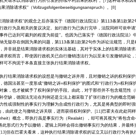
[7]
机关请求以消除该行为所引发的持续不利后果的权利”。
这种请求权因
Vollzugsfolgenbeseitigungsanspruch
[8]
结果消除请求权”（
）。
113
1
2
果消除请求权”的观念之后亦落实于《德国行政法院法》第
条第
款第
行政行为及相关的复议决定。如行政行为已执行完毕，法院同样可依申请
事件已达到可裁判的程度为前提”。也因为已落实于《德国行政法院法》
113
1
2
纳无疑存在倒因为果的问题，第
条第
款第
句作为诉讼法规范，只是
，并非就是结果消除请求权的实体法基础，其对于实体上的结果消除请求
请求权而言，即使因行政机关已自行撤销违法行为以至未引发撤销诉讼，
样可不拘泥于本条直接主张执行结果消除请求权。
执行结果消除请求权的设想是与撤销之诉并用，且对撤销之诉的权利保护
=
=
，德国法甚至一度形成“撤销之诉
权利保护”的图式和“行政行为
权利保
对象，也才被赋予了权利保护的手段。由此，对于那些并不包含规范性（
补空缺，德国法无论在判例还是立法上都采取了扩张行政行为的概念范畴
力性或强制性的事实行为理解为合成性行政行为，尤其是将典型的即时强
[11]
为，由此使之与撤销之诉关联，进而获得权利保护。
巴霍夫在此处同样
nheit
Realakt
）概念，即执行虽是事实行为（
），却可将其视为“将包含
将此形式行为予以撤销，逻辑上同样会得出撤销事实行为的结果，并最终
[13]
但在巴霍夫看来，这种执行结果消除请求权的证立又以行政行为有执