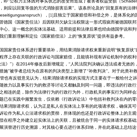
Schade
，即“公权力主体因对事实状态的改变而造成了被害者权益受损（
，则应以回复等值的方式消除损害后果”。该条所论及的“回复原有的法律
eseitigungsanspruch
[1]
），
且独立于国家赔偿和补偿之外，是体系化的
管德国《国家责任法》后因联邦欠缺立法权限这一形式瑕疵而被德国联邦
中心。这一概念的实体法基础、适用前提和法律后果也经由德国学说和判
我们重新理解和定位《国家赔偿法》上的“恢复原状”提供有益参考。
国国家责任体系进行重要填补，用结果消除请求权来重新说明“恢复原状
程序上存在关联的行政诉讼与国家赔偿，且能填补现有诉讼机制中的权利
2014
讼法》”）在
年修改后新增规定，“人民法院判决确认违法或者无效的
措施”被学者总结为在原有的判决类型上新增了“补救判决”。对于此类补
管也有反驳意见认为，结果消除请求权的实现方式主要在于一般给付之诉
随效力以及事实行为的救济等讨论又都触及到同一问题，即违法的行政行
之相连的是，除作为法律行为的行政行为外，行政机关的事实行为同样会
题已在实践中频繁发生，仅依赖《行政诉讼法》中包括补救判决在内的零
结果消除请求权，认为正是私人在实体法上享有的此项请求权，确保其可
诉讼作为私人公法请求权的贯彻，所体现的也还是行政诉讼整体上的主观
偿在程序之外建立起实体法上的关联，且被统合于同一的实体请求权基础
展演替进行历史溯源，对其核心要点进行体系归纳，并在此基础上总结这