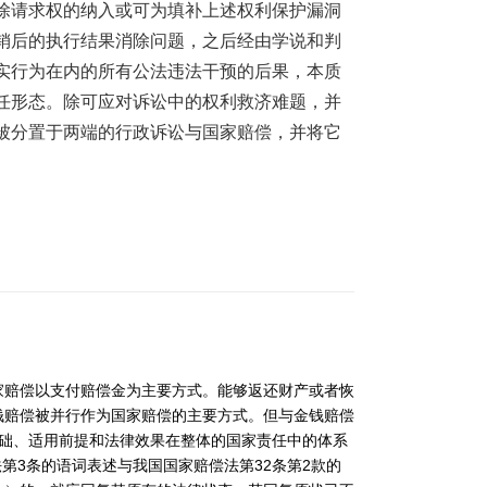
除请求权的纳入或可为填补上述权利保护漏洞
销后的执行结果消除问题，之后经由学说和判
实行为在内的所有公法违法干预的后果，本质
任形态。除可应对诉讼中的权利救济难题，并
被分置于两端的行政诉讼与国家赔偿，并将它
家赔偿以支付赔偿金为主要方式。能够返还财产或者恢
钱赔偿被并行作为国家赔偿的主要方式。但与金钱赔偿
础、适用前提和法律效果在整体的国家责任中的体系
3
32
2
法第
条的语词表述与我国国家赔偿法第
条第
款的