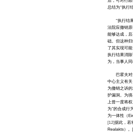
后，可对行政
总结为“执行
“执行结
法院应撤销原
能够达成，且
础。但这种归
了其实现可能
执行结果消除
为，当事人同
巴霍夫对
中心主义有关
为撤销之诉的
护漏洞。为填
上曾一度将权
为”的合成行
Ei
为一体性（
[12]
据此，若
Realakts
）。