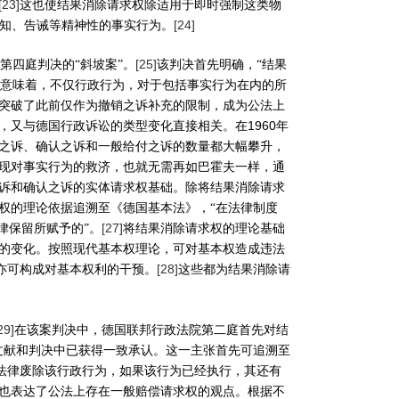
[23]
这也使结果消除请求权除适用于即时强制这类物
[24]
知、告诫等精神性的事实行为。
[25]
第四庭判决的“斜坡案”。
该判决首先明确，“结果
意味着，不仅行政行为，对于包括事实行为在内的所
突破了此前仅作为撤销之诉补充的限制，成为公法上
1960
，又与德国行政诉讼的类型变化直接相关。在
年
之诉、确认之诉和一般给付之诉的数量都大幅攀升，
现对事实行为的救济，也就无需再如巴霍夫一样，通
诉和确认之诉的实体请求权基础。除将结果消除请求
权的理论依据追溯至《德国基本法》，“在法律制度
[27]
律保留所赋予的”。
将结果消除请求权的理论基础
的变化。按照现代基本权理论，可对基本权造成违法
[28]
亦可构成对基本权利的干预。
这些都为结果消除请
29]
在该案判决中，德国联邦行政法院第二庭首先对结
文献和判决中已获得一致承认。这一主张首先可追溯至
法律废除该行政行为，如果该行为已经执行，其还有
也表达了公法上存在一般赔偿请求权的观点。根据不