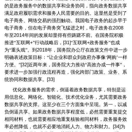
的是政务服务中的数据共享和业务协同，指向政务数据共享
满足政府履职需求和服务人民需要的目的。这显然是受到了
电子商务、网络交易的强烈触动。我国电子政务的起步早于
电子商务，但在电子商务突飞猛进之时，电子政务在
2008
年至
2014
年间的发展却显得有些踌躇不前。在国务院积极
推进“互联网
+
”行动战略后，
[31]
“互联网
+
政务服务”也成
为“重头戏”。到
2018
年，国务院办公厅在政策文件中进一步
明确表述政策目标：“让企业和群众到政府办事像‘网购’一样
方便。”
[32]
近两年来，国务院大力推动“高效办成一件事”，
要求进一步加强行政流程再造，强化跨部门政策、业务、系
统协同和数据共享。
[33]
优化政务服务的需求，倒逼着政务数据共享，特别是运
用信息化、网络化、智能化、技术优化业务，尤其需要政务
数据共享的支撑。这至少在三个方面集中呈现。第一，以减
负倒逼共享。如果政务数据共享程度低，必然需要重复提交
相同材料，也就需要相应地重复核验相同材料，政务服务效
率必然降低，也就不必要地消耗人力、物力和财力。
[34]
为