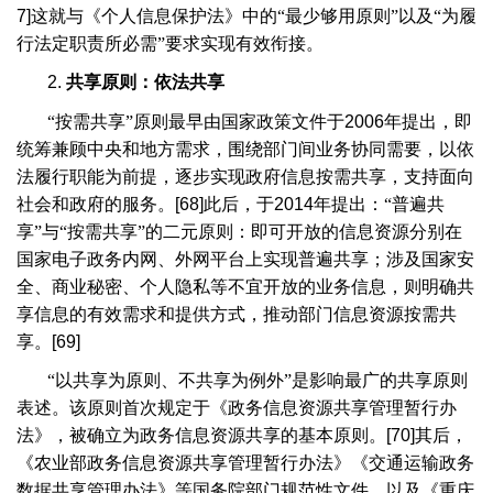
7]
这就与《个人信息保护法》中的“最少够用原则”以及“为履
行法定职责所必需”要求实现有效衔接。
2.
共享原则：依法共享
“按需共享”原则最早由国家政策文件于
2006
年提出，即
统筹兼顾中央和地方需求，围绕部门间业务协同需要，以依
法履行职能为前提，逐步实现政府信息按需共享，支持面向
社会和政府的服务。
[68]
此后，于
2014
年提出：“普遍共
享”与“按需共享”的二元原则：即可开放的信息资源分别在
国家电子政务内网、外网平台上实现普遍共享；涉及国家安
全、商业秘密、个人隐私等不宜开放的业务信息，则明确共
享信息的有效需求和提供方式，推动部门信息资源按需共
享。
[69]
“以共享为原则、不共享为例外”是影响最广的共享原则
表述。该原则首次规定于《政务信息资源共享管理暂行办
法》，被确立为政务信息资源共享的基本原则。
[70]
其后，
《农业部政务信息资源共享管理暂行办法》《交通运输政务
数据共享管理办法》等国务院部门规范性文件，以及《重庆