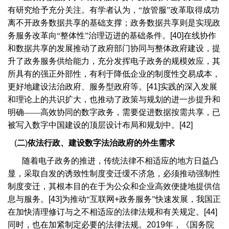
有研究给予充分关注。有学者认为，“放管服”改革取得成功
离不开政务数据共享的基础支撑；政务数据共享则是实现政
务服务改革向“整体性”治理迈进的基础条件。
[40]
在线协作
和数据共享的发展推动了政府部门协同与整体政府建设，提
升了政务服务供给能力，充分发挥电子政务的规模效应，其
所具有的强正外部性，有利于降低企业的制度性交易成本，
更好地建设法治政府、服务型政府等。
[41]
实践的深入发展
和理论上的共识扩大，也推动了政策与规划的进一步提升和
明确——高效协同的数字政务，需要促进数据按需共享，已
被写入数字中国建设的顶层设计布局和规划中。
[42]
(
二
)
依法行政、建设数字法治政府的外生需求
随着电子政务的推进，传统法律不相适应的地方日益凸
显，采取自发的诱致性制度变迁缓不济急，必须推动强制性
制度变迁，其根本目的在于为公众和企业高效便捷地提供信
息与服务。
[43]
为推动“互联网
+
政务服务”快速发展，我国正
在加快清理修订与之不相适应的法律法规和有关规定。
[44]
同时，也在加紧制定必要的法律法规。
2019
年，《国务院