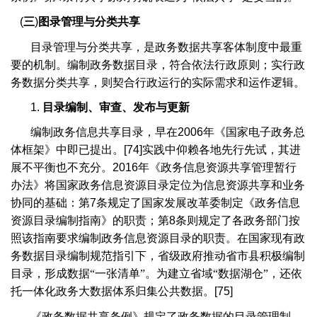
(
三
)
图录管理与分类共享
目录管理与分类共享，是政务数据共享客体制度中最重
要的机制。编制政务数据目录，符合依法行政原则；实行政
务数据分类共享，则契合行政运行的实际需求和运作逻辑。
1.
目录编制、审查、发布与更新
编制政务信息共享目录，早在
2006
年《国家电子政务总
体框架》中即已提出。
[74]
实践中仰赖各地先行先试，其进
展不平衡也不充分。
2016
年《政务信息资源共享管理暂行
办法》将国家政务信息资源目录定位为信息资源共享和业务
协同的基础：第
7
条规定了国家发展改革委制定《政务信息
资源目录编制指南》的职责；第
8
条则规定了各政务部门按
照该指南要求编制政务信息资源目录的职责。在国家现有政
务数据目录编制规范指引下，省级政府推动省市县积极编制
目录，形成数据“一张清单”。为建立省域“数据湖仓”，还依
托一体化政务大数据体系归集公共数据。
[75]
《政务数据共享条例》规定了政务数据的目录管理制