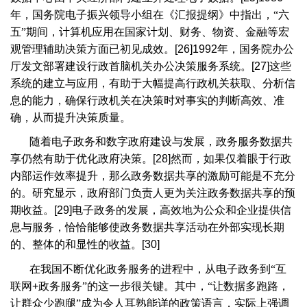
年，国务院电子振兴领导小组在《汇报提纲》中指出，“六
五”期间，计算机应用在国家计划、财务、物资、金融等宏
观管理辅助决策方面已初见成效。
[26]1992
年，国务院办公
厅发文部署建设行政首脑机关办公决策服务系统。
[27]
这些
系统的建立与应用，有助于大幅提高行政机关获取、分析信
息的能力，确保行政机关在决策时对事实的判断高效、准
确，从而提升决策质量。
随着电子政务和数字政府建设与发展，政务服务数据共
享仍然有助于优化政府决策。
[28]
然而，如果仅着眼于行政
内部运作效率提升，那么政务数据共享的激励可能是不充分
的。研究显示，政府部门负责人更为关注政务数据共享的预
期收益。
[29]
电子政务的发展，高效地为公众和企业提供信
息与服务，恰恰能够使政务数据共享活动在外部实现长期
的、整体的和显性的收益。
[30]
在我国不断优化政务服务的进程中，从电子政务到“互
联网
+
政务服务”的这一步很关键。其中，“让数据多跑路，
让群众少跑腿”成为令人耳熟能详的政策语言，实际上强调