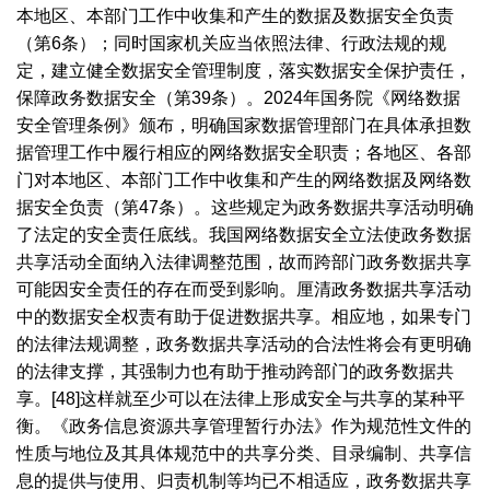
本地区、本部门工作中收集和产生的数据及数据安全负责
（第
6
条）；同时国家机关应当依照法律、行政法规的规
定，建立健全数据安全管理制度，落实数据安全保护责任，
保障政务数据安全（第
39
条）。
2024
年国务院《网络数据
安全管理条例》颁布，明确国家数据管理部门在具体承担数
据管理工作中履行相应的网络数据安全职责；各地区、各部
门对本地区、本部门工作中收集和产生的网络数据及网络数
据安全负责（第
47
条）。这些规定为政务数据共享活动明确
了法定的安全责任底线。我国网络数据安全立法使政务数据
共享活动全面纳入法律调整范围，故而跨部门政务数据共享
可能因安全责任的存在而受到影响。厘清政务数据共享活动
中的数据安全权责有助于促进数据共享。相应地，如果专门
的法律法规调整，政务数据共享活动的合法性将会有更明确
的法律支撑，其强制力也有助于推动跨部门的政务数据共
享。
[48]
这样就至少可以在法律上形成安全与共享的某种平
衡。《政务信息资源共享管理暂行办法》作为规范性文件的
性质与地位及其具体规范中的共享分类、目录编制、共享信
息的提供与使用、归责机制等均已不相适应，政务数据共享