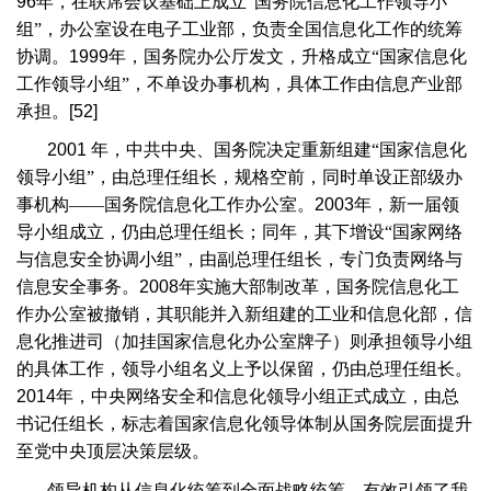
96
年，在联席会议基础上成立“国务院信息化工作领导小
组”，办公室设在电子工业部，负责全国信息化工作的统筹
协调。
1999
年，国务院办公厅发文，升格成立“国家信息化
工作领导小组”，不单设办事机构，具体工作由信息产业部
承担。
[52]
2001
年，中共中央、国务院决定重新组建“国家信息化
领导小组”，由总理任组长，规格空前，同时单设正部级办
事机构——国务院信息化工作办公室。
2003
年，新一届领
导小组成立，仍由总理任组长；同年，其下增设“国家网络
与信息安全协调小组”，由副总理任组长，专门负责网络与
信息安全事务。
2008
年实施大部制改革，国务院信息化工
作办公室被撤销，其职能并入新组建的工业和信息化部，信
息化推进司（加挂国家信息化办公室牌子）则承担领导小组
的具体工作，领导小组名义上予以保留，仍由总理任组长。
2014
年，中央网络安全和信息化领导小组正式成立，由总
书记任组长，标志着国家信息化领导体制从国务院层面提升
至党中央顶层决策层级。
领导机构从信息化统筹到全面战略统筹，有效引领了我