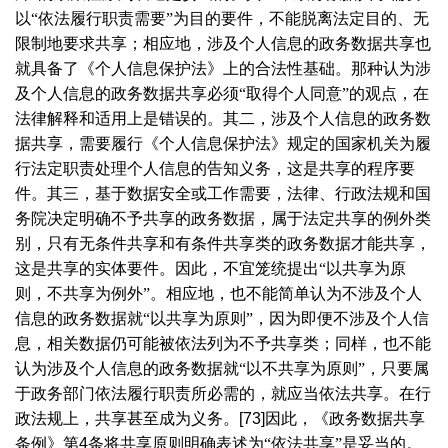
以“依法履行职责需要”为目的要件，不能脱离法定目的、无
限制地要求共享；相应地，涉及个人信息的政务数据共享也
就具备了《个人信息保护法》上的合法性基础。那种认为涉
及个人信息的政务数据共享必须“取得个人同意”的观点，在
法律解释和适用上是错误的。其二，涉及个人信息的政务数
据共享，需要履行《个人信息保护法》规定的国家机关为履
行法定职责处理个人信息的告知义务，这是共享的程序要
件。其三，基于数据安全或工作需要，法律、行政法规和国
务院决定明确不予共享的政务数据，属于法定共享的例外类
别，只有无条件共享和有条件共享类的政务数据才能共享，
这是共享的实体要件。因此，不宜笼统提出“以共享为原
则，不共享为例外”。相应地，也不能简单认为不涉及个人
信息的政务数据就“以共享为原则”，因为即便不涉及个人信
息，相关数据仍可能被依法列为不予共享类；同样，也不能
认为涉及个人信息的政务数据就“以不共享为原则”，只要属
于政务部门依法履行职责所必需的，就应当依法共享。在行
政法规上，共享甚至成为义务。
[73]
因此，《政务数据共享
条例》第
4
条将共享原则明确表述为“依法共享”是妥当的。