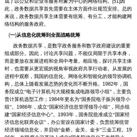
成了以公众和企业等服务对象为中心的网络结构。
[51]
因
此，政务数据共享首先需要在主体方面作出规范安排。总的
来说，政务数据共享主体需要有统筹、有分工，才能构建网
络结构的服务政府。
(
一
)
从信息化统筹到全面战略统筹
政务数据共享，是数字政务服务和数字政府建设的重要
组成部分。因此，讨论共享问题，不能仅局限于共享本身，
而是要放在发展进程和全局中考量。相应地，探讨共享主体
时，也需要从更宏观的视角审视政府共享行动者。从发展的
进程中观察，我国的信息化、网络化和智能化的领导协调机
构，总体上随着发展态势的变化而不断升格。
1982
年，国
务院成立“电子计算机与大规模集成电路领导小组”，主要负
责计算机选型工作；
1984
年更名为“国务院电子振兴领导小
组”。
1986
年，成立“国家经济信息管理领导小组”，同步组
建“国家经济信息中心”。
1993
年，国务院批准成立“国家经
济信息化联席会议”，办公室设在国家计委，负责统筹统管
经济领域信息化，并启动“金桥、金关、金卡”三金工程。
19