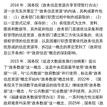
2016
年，国务院《政务信息资源共享管理暂行办法》
进一步充实并厘定了“政务信息资源”的内涵，其构成要件包
括：（
1
）政务部门在履行职责过程中制作或获取的；（
2
）
以一定形式记录、保存的；（
3
）表现形式为文件、资料、
图表和数据等。其外延则包括：政务部门直接依法采集和授
权管理的信息资源，政务部门通过第三方依法采集的、依法
授权管理的信息资源，以及因履行职责需要依托政务信息系
统形成的信息资源等。
[62]
这一概念的界定受到了《政府信
息公开条例》中“政府信息”概念的深刻影响。
2015
年，国务院《促进大数据发展行动纲要》提出
了“政务数据”这一概念，这是中央层面最早使用“政务数
据”一词，与“公共数据”“政府数据”并行使用，标志着“政务
信息资源”概念开始向“政务数据”概念转变。
2022
年，《国
务院关于加强数字政府建设的指导意见》继续使用“政务数
据”这一概念，与“公共数据”“社会数据”并列使用。从
2017
年《福建省政务数据管理办法》开始，一系列地方性法规和
政府规章均采用“政务数据”这一概念。
2025
年，国务院《政