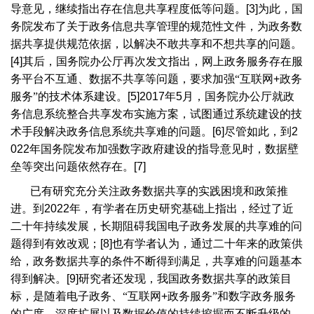
导意见，继续指出存在信息共享程度低等问题。
[3]
为此，国
务院发布了关于政务信息共享管理的规范性文件，为政务数
据共享提供规范依据，以解决不敢共享和不想共享的问题。
[4]
其后，国务院办公厅再次发文指出，网上政务服务存在服
务平台不互通、数据不共享等问题，要求加强“互联网
+
政务
服务”的技术体系建设。
[5]2017
年
5
月，国务院办公厅就政
务信息系统整合共享发布实施方案，试图通过系统建设的技
术手段解决政务信息系统共享难的问题。
[6]
尽管如此，到
2
022
年国务院发布加强数字政府建设的指导意见时，数据壁
垒等突出问题依然存在。
[7]
已有研究充分关注政务数据共享的实践困境和政策推
进。到
2022
年，有学者在历史研究基础上指出，经过了近
二十年持续发展，长期阻碍我国电子政务发展的共享难的问
题得到有效改观；
[8]
也有学者认为，通过二十年来的政策供
给，政务数据共享的条件不断得到满足，共享难的问题基本
得到解决。
[9]
研究者还发现，我国政务数据共享的政策目
标，是随着电子政务、“互联网
+
政务服务”和数字政务服务
的广度、深度扩展以及数据价值的持续挖掘而不断升级的。