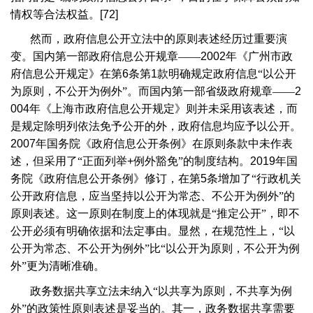
情权等合法权益。
[72]
然而，政府信息公开立法中的原则表述经历过重要演
变。国内第一部政府信息公开规章——
2002
年《广州市政
府信息公开规定》在第
6
条第
1
款明确规定政府信息“以公开
为原则，不公开为例外”。而国内第一部省级政府规章——
2
004
年《上海市政府信息公开规定》则并未采用该表述，而
是规定除明列依法免予公开的外，政府信息均应予以公开。
2007
年国务院《政府信息公开条例》在原则条款中未作表
述，但采用了“正面列举
+
例外豁免”的制度结构。
2019
年国
务院《政府信息公开条例》修订，在第
5
条增加了“行政机关
公开政府信息，应当坚持以公开为常态、不公开为例外”的
原则表述。这一原则在制度上的体现就是“推定公开”，即不
公开必须有明确依据和法定事由。显然，在规范性上，“以
公开为常态、不公开为例外”比“以公开为原则，不公开为例
外”更为清晰准确。
政务数据共享立法未纳入“以共享为原则，不共享为例
外”的政策性原则表述是妥当的。其一，政务数据共享需要