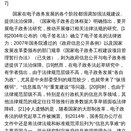
7]
国家在电子政务发展的各个阶段都强调加强法规建设、
提供法治保障。《国家电子政务总体框架》明确指出，要开
展电子政务法研究，推动开展修订相关法律法规的研究。
[1
8]2004
年公布的《电子签名法》确立了电子签名的法律效
力；
2007
年国务院通过的《政府信息公开条例》以及国家
发展改革委颁布的部门规章《国家电子政务工程建设项目管
理暂行办法》（已失效），则为政府信息公开与电子政务推
进提供了法治保障。
[19]
然而，在电子政务法起草研究中，
有学者指出，由于法律规范层级不高，电子政务发展“各自
为政”，尤其是中央部委受到的规范较少，也就带来了“纵强
横弱”、“信息孤岛”与“重复建设”等问题。
[20]
同时，也由于
法律规范层级不高，特别是在行政机关的信息共享领域，其
他法律规范的规定往往导致推行政务数据共享举措面临法律
障碍。
[21]
令人遗憾的是，随着国家的大部制改革，电子政
务法的研究起草工作被搁置。到
2014
年，国务院办公厅在
文件中还是将法律法规和标准规范滞后列为“信息共享难”的
主要原因之一，提出研究制定政府信息资源管理办法，建立