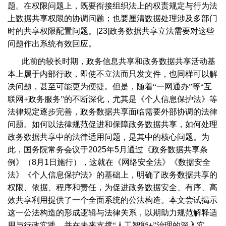
题。在权限问题上，既要衔接组织法上的权责规定与行为法
上数据共享权限的协调问题；也要厘清数据处理涉及多部门
时的共享权限配置问题。
[23]
政务数据共享立法需要对这些
问题作出系统有效回应。
此前的较长时期，政务信息共享和政务数据共享活动基
本上属于内部行政，即使不立法而只发文件，也同样可以解
决问题，甚至可能更为便捷。但是，随着“一网通办”等“互
联网
+
政务服务”的不断深化，尤其是《个人信息保护法》等
法律规定逐步完善，政务数据共享面临需要外部协调的法律
问题。如何以法律规范促进和保障政务数据共享，如何处理
政务数据共享中的法律适用问题，是其中的核心问题。为
此，国务院常务会议于
2025
年
5
月通过《政务数据共享条
例》（
8
月
1
日施行），这就在《网络安全法》《数据安全
法》《个人信息保护法》的基础上，明确了政务数据共享的
权限、依据、程序和责任，为促进政务数据安全、有序、高
效共享利用提供了一个全面系统的公法构造。本文尝试揭示
这一公法构造的形成逻辑与法律关系，以期助力规范解释适
用与行政实践，并在未来支撑“人工智能
+
”治理的深入实