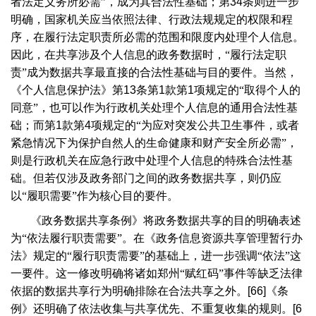
者法定义务所必需”，成为其合法性基础；第
34
条则进一步
明确，国家机关应当依照法律、行政法规规定的权限和程
序，在履行法定职责所必需的范围和限度内处理个人信息。
因此，在共享涉及个人信息的政务数据时，“履行法定职
责”成为数据共享最直接的合法性基础与目的要件。当然，
《个人信息保护法》第
13
条第
1
款第
1
项规定的“取得个人的
同意”，也可以作为行政机关处理个人信息的通用合法性基
础；而第
1
款第
4
项规定的“为应对突发公共卫生事件，或者
紧急情况下为保护自然人的生命健康和财产安全所必需”，
则是行政机关在应急行政中处理个人信息的特殊合法性基
础。但若仅涉及政务部门之间的政务数据共享，则仍应
以“履职需要”作为核心目的要件。
《政务数据共享条例》将政务数据共享的目的明确表述
为“依法履行职责需要”。在《政务信息资源共享管理暂行办
法》规定的“履行职责需要”的基础上，进一步强调“依法”这
一要件。这一修改明确将诸如郑州“赋红码”事件等缺乏法律
依据的数据共享行为明确排除在合法共享之外。
[66]
《条
例》还明确了依法收集与共享优先、不重复收集的规则。
[6