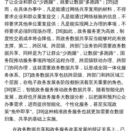
了让企业和群众“少跑腿”，就要让数据“多跑路”；
[35]
进
而，在具体办事中，凡是能通过网络共享复用的材料，不得
要求企业和群众重复提交；凡是能通过网络核验的信息，不
得要求其他单位重复提供；凡是能实现网上办理的事项，不
得要求必须到现场办理。
[36]
如此，政务服务更为高效，制
度性交易成本将会降低，而政务数据共享应当能够对此有效
支撑。第二，跨区域、跨层级、跨部门业务协同需要政务数
据共享。同样是为了让群众“少跑腿”，让数据“多跑路”，国
务院推动服务事项跨地区远程办理、跨层级联动办理、跨部
门协同办理，这就需要政务数据共享，以形成全国一体化服
务体系。
[37]
政务数据共享包括跨层级、跨部门和跨区域三
个层面，在电子政务发展各阶段都扮演着至关重要的角色。
[38]
第三，智能政务服务推动政务数据共享。随着智能化的
发展，政府也开展政务服务大数据分析，以把握和预判公众
办事需求，进而提供智能化、个性化服务，甚至实现政
策“免申即享”。
[39]
这种精准政务服务也就更加需要在数据
归集、共享的基础上实施。
在政务数据共享和政务服务改革发展的辩证关系上，已