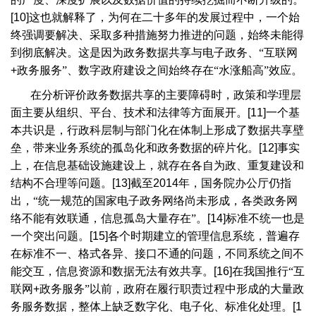
[10]
这也就解释了，为何在二十多年的发展过程中，一个始
终强调要解决、采取多种措施努力推进的问题，始终未能得
到彻底解决。这是因为政务数据共享与电子政务、“互联网
+
政务服务”、数字政府建设之间始终存在“水涨船高”效应。
在分析评价政务数据共享的主要障碍时，政策和学理层
面主要从组织、平台、技术和法律等方面展开。
[11]
一个基
本共识是，行政科层制与部门化在体制上形成了数据共享壁
垒，带来业务系统的孤岛化和政务数据的碎片化。
[12]
事实
上，在信息基础设施建设上，就存在各自为政、重复建设和
结构不合理等问题。
[13]
截至
2014
年，国务院办公厅仍指
出，“统一规范的国家电子政务网络尚未形成，各类政务网
络不能有效联通，信息孤岛大量存在”。
[14]
标准不统一也是
一个突出问题。
[15]
各个时期建立的管理信息系统，普遍存
在标准不一、格式各异、接口不通的问题，不同系统之间不
能交互，信息资源和数据无法有效共享。
[16]
在我国推行“互
联网
+
政务服务”以前，政府在履行职责过程中形成的大量政
务服务数据，整体上缺乏数字化、电子化、标准化处理。
[1