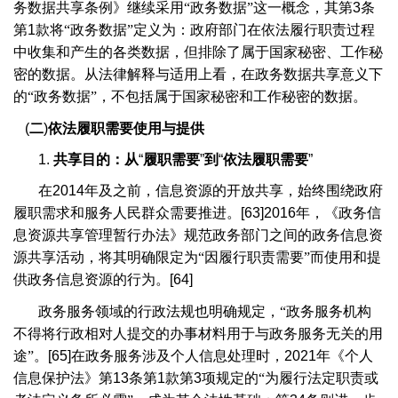
务数据共享条例》继续采用“政务数据”这一概念，其第
3
条
第
1
款将“政务数据”定义为：政府部门在依法履行职责过程
中收集和产生的各类数据，但排除了属于国家秘密、工作秘
密的数据。从法律解释与适用上看，在政务数据共享意义下
的“政务数据”，不包括属于国家秘密和工作秘密的数据。
(
二
)
依法履职需要使用与提供
1.
共享目的：从
“
履职需要
”
到
“
依法履职需要
”
在
2014
年及之前，信息资源的开放共享，始终围绕政府
履职需求和服务人民群众需要推进。
[63]2016
年，《政务信
息资源共享管理暂行办法》规范政务部门之间的政务信息资
源共享活动，将其明确限定为“因履行职责需要”而使用和提
供政务信息资源的行为。
[64]
政务服务领域的行政法规也明确规定，“政务服务机构
不得将行政相对人提交的办事材料用于与政务服务无关的用
途”。
[65]
在政务服务涉及个人信息处理时，
2021
年《个人
信息保护法》第
13
条第
1
款第
3
项规定的“为履行法定职责或