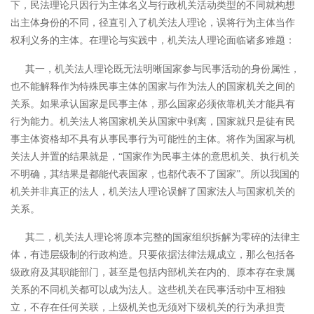
下，民法理论只因行为主体名义与行政机关活动类型的不同就构想
出主体身份的不同，径直引入了机关法人理论，误将行为主体当作
权利义务的主体。在理论与实践中，机关法人理论面临诸多难题：
其一，机关法人理论既无法明晰国家参与民事活动的身份属性，
也不能解释作为特殊民事主体的国家与作为法人的国家机关之间的
关系。如果承认国家是民事主体，那么国家必须依靠机关才能具有
行为能力。机关法人将国家机关从国家中剥离，国家就只是徒有民
事主体资格却不具有从事民事行为可能性的主体。将作为国家与机
关法人并置的结果就是，
“国家作为民事主体的意思机关、执行机关
不明确，其结果是都能代表国家，也都代表不了国家”。
所以我国的
机关并非真正的法人，机关法人理论误解了国家法人与国家机关的
关系。
其二，机关法人理论将原本完整的国家组织拆解为零碎的法律主
体，有违层级制的行政构造。只要依据法律法规成立，那么包括各
级政府及其职能部门，甚至是包括内部机关在内的、原本存在隶属
关系的不同机关都可以成为法人。这些机关在民事活动中互相独
立，不存在任何关联，上级机关也无须对下级机关的行为承担责