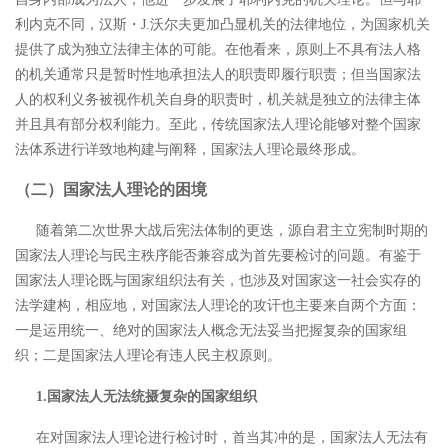
利内克不同，汉斯・J.沃尔夫更加凸显机关的法律地位，为国家机关
提供了成为独立法律主体的可能。在他看来，原则上不具有法人格
的机关通常只是暂时性地承担法人的职责即履行职责；但当国家法
人的权利义务被视作机关自身的职责时，机关就是独立的法律主体
并且具有部分权利能力。
至此，传统国家法人理论能够对整个国家
法体系进行详致地构建与阐释，国家法人理论最终形成。
（二）国家法人理论的困境
随着第二次世界大战后宪法体制的更迭，源自君主立宪制时期的
国家法人理论与民主秩序能否兼容成为首先要检讨的问题。有鉴于
国家法人理论既与国家组织法有关，也涉及对国家这一社会实存的
法学建构，相应地，对国家法人理论的攻讦也主要来自两个方面：
一是运用统一、绝对的国家法人概念无法妥当把握复杂的国家组
织；二是国家法人理论有违人民主权原则。
1.国家法人无法统摄复杂的国家组织
在对国家法人理论进行检讨时，首当其冲的是，国家法人无法有