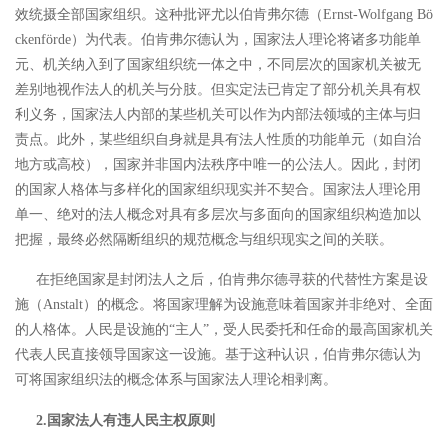
效统摄全部国家组织。这种批评尤以伯肯弗尔德（
Ernst-Wolfgang Bö
ckenförde）为代表。伯肯弗尔德认为，国家法人理论将诸多功能单
元、机关纳入到了国家组织统一体之中，不同层次的国家机关被无
差别地视作法人的机关与分肢。但实定法已肯定了部分机关具有权
利义务，国家法人内部的某些机关可以作为内部法领域的主体与归
责点。此外，某些组织自身就是具有法人性质的功能单元（如自治
地方或高校），国家并非国内法秩序中唯一的公法人。因此，封闭
的国家人格体与多样化的国家组织现实并不契合。国家法人理论用
单一、绝对的法人概念对具有多层次与多面向的国家组织构造加以
把握，最终必然隔断组织的规范概念与组织现实之间的关联。
在拒绝国家是封闭法人之后，伯肯弗尔德寻获的代替性方案是设
施（
Anstalt）的概念。将国家理解为设施意味着国家并非绝对、全面
的人格体。人民是设施的“主人”，受人民委托和任命的最高国家机关
代表人民直接领导国家这一设施。基于这种认识，伯肯弗尔德认为
可将国家组织法的概念体系与国家法人理论相剥离。
2.国家法人有违人民主权原则