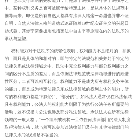
存，也非实存组织的先验能力，而是源于法秩序并存在于法秩序之
中。某种权利义务是否可被赋予给特定主体，是从具体的法规范中
推导而来。即便是所有自然人都具有法律人格这一命题也并非不证
自明，自然人法律人格的道德式论证随着19世纪实证主义的兴起日
趋式微，其毋宁需要援用包括宪法中自由平等原理在内的法秩序的
承认与型塑。
权利能力对于法秩序的依赖性表明，权利能力不是绝对的、抽象
的，而只是具体的和相对的，即与特定的法规范相关并处于特定的
法律关系或法律领域之中。民法中完全权利能力与部分权利能力之
间的区分不是质的差别，而是依据法律规范或法律领域进行的渐进
性区分，二者可以相互转化。权利能力不是成为所有权利义务主体
的能力，而是成为特定法律关系或法律领域的权利主体的能力，所
有的权利能力都是
“相对的”、“部分的”。
如私法人通常仅在私法领域
具有权利能力，公法人的权利能力则限于为执行公法任务所需要的
活动，这不仅指向公法也涉及部分私法领域。承认法人在所有法律
领域的一般人格，“一个组织或机构一旦依任何法律部门的法人制度
取得法律人格，就当然可以参加该法律部门及任何其他法律部门的
法律关系”
的观点是不妥当的。