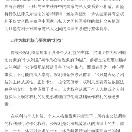
具有合理性，但却与民主秩序中的国家与私人关系并不相适。
而坚
持行政法律关系理论的哈特穆特・鲍尔则指出，承认国家具有公权
利不仅契合民主秩序中国家与私人之间相互关联的权利义务情形，
而且也有利于对国家与私人之间的法律关系进行整体观察。
2.作为权利核心要素的“利益”
传统公权利概念局限于具备个人利益的主体，混淆了作为权利概
念要素的
“个人利益”与作为心理现象的“利益”。前者是法规范明确承
认的利益，它使得规范授益具备了法的形态。而后者作为一种心理
事实，不可能由法人享有。
权利概念仅涉及前者，它只是表达了利
益的主体从属性。正如卡尔・拉伦茨所示，权利只是要表达依据法
秩序的安排，某物应属于某人。
认为权利从属于个人人格或个人利
益实际上误将权利的历史形成理由或伦理基础当作权利的概念要
素。
在权利与个人利益、个人人格相脱离的背景下，所有由公法调整
的权利都可称作公权利。公权利是公法规范承认的法律上的力，借
此，一方主体可以要求另一方主体为特定行为进而实现自己的利