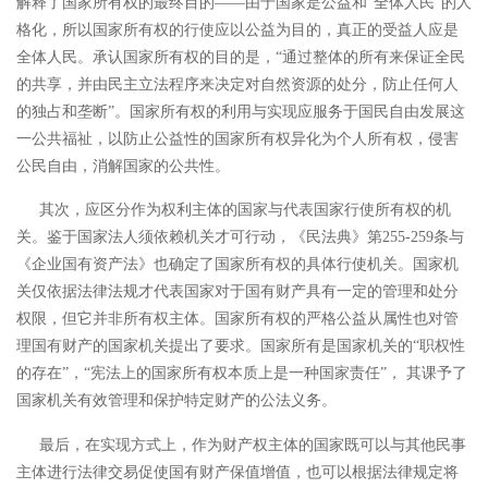
解释了国家所有权的最终目的
――由于国家是公益和“全体人民”的人
格化，所以国家所有权的行使应以公益为目的，真正的受益人应是
全体人民。承认国家所有权的目的是，“通过整体的所有来保证全民
的共享，并由民主立法程序来决定对自然资源的处分，防止任何人
的独占和垄断”。
国家所有权的利用与实现应服务于国民自由发展这
一公共福祉，以防止公益性的国家所有权异化为个人所有权，侵害
公民自由，消解国家的公共性。
其次，应区分作为权利主体的国家与代表国家行使所有权的机
关。鉴于国家法人须依赖机关才可行动，《民法典》第
255-259条与
《企业国有资产法》也确定了国家所有权的具体行使机关。国家机
关仅依据法律法规才代表国家对于国有财产具有一定的管理和处分
权限，但它并非所有权主体。国家所有权的严格公益从属性也对管
理国有财产的国家机关提出了要求。国家所有是国家机关的“职权性
的存在”，“宪法上的国家所有权本质上是一种国家责任”，
其课予了
国家机关有效管理和保护特定财产的公法义务。
最后，在实现方式上，作为财产权主体的国家既可以与其他民事
主体进行法律交易促使国有财产保值增值，也可以根据法律规定将