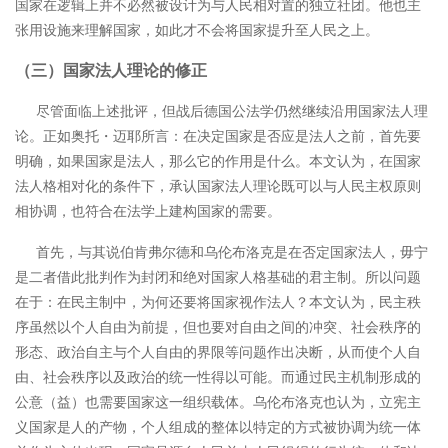
国家在逻辑上并不必然被设计为与人民相对置的独立社团。他也主
张用设施来理解国家，如此才不会将国家提升至人民之上。
（三）国家法人理论的修正
尽管面临上述批评，但战后德国公法学仍然继续沿用国家法人理
论。正如奥托
・迈耶所言：在决定国家是否应是法人之前，首先要
明确，如果国家是法人，那么它的作用是什么。
本文认为，在国家
法人格相对化的条件下，承认国家法人理论既可以与人民主权原则
相协调，也符合在法学上建构国家的需要。
首先，与其说伯肯弗尔德和乌伦布洛克是在否定国家法人，毋宁
是二者借此批判作为封闭和绝对国家人格基础的君主制。所以问题
在于：在民主制中，为何还要将国家视作法人？本文认为，民主秩
序虽然以个人自由为前提，但也要对自由之间的冲突、社会秩序的
形态、政治自主与个人自由的界限等问题作出决断，从而使个人自
由、社会秩序以及政治的统一性得以可能。而通过民主机制形成的
公意（益）也需要国家这一组织载体。乌伦布洛克也认为，立宪主
义国家是人的产物，个人组成的整体以特定的方式被协调为统一体