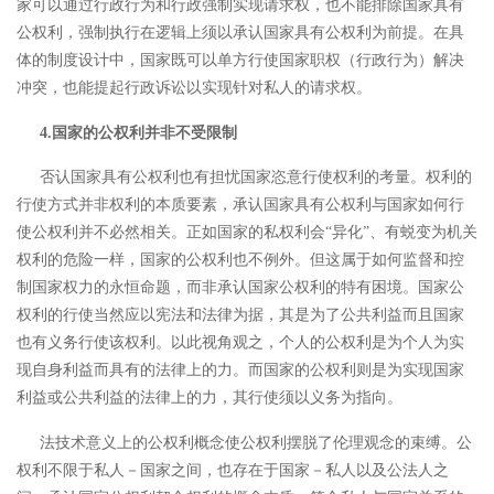
家可以通过行政行为和行政强制实现请求权，也不能排除国家具有
公权利，强制执行在逻辑上须以承认国家具有公权利为前提。
在具
体的制度设计中，国家既可以单方行使国家职权（行政行为）解决
冲突，也能提起行政诉讼以实现针对私人的请求权。
4.国家的公权利并非不受限制
否认国家具有公权利也有担忧国家恣意行使权利的考量。权利的
行使方式并非权利的本质要素，承认国家具有公权利与国家如何行
使公权利并不必然相关。
正如国家的私权利会“异化”、有蜕变为机关
权利的危险一样，国家的公权利也不例外。但这属于如何监督和控
制国家权力的永恒命题，而非承认国家公权利的特有困境。国家公
权利的行使当然应以宪法和法律为据，其是为了公共利益而且国家
也有义务行使该权利。以此视角观之，个人的公权利是为个人为实
现自身利益而具有的法律上的力。而国家的公权利则是为实现国家
利益或公共利益的法律上的力，其行使须以义务为指向。
法技术意义上的公权利概念使公权利摆脱了伦理观念的束缚。公
权利不限于私人－国家之间，也存在于国家－私人以及公法人之