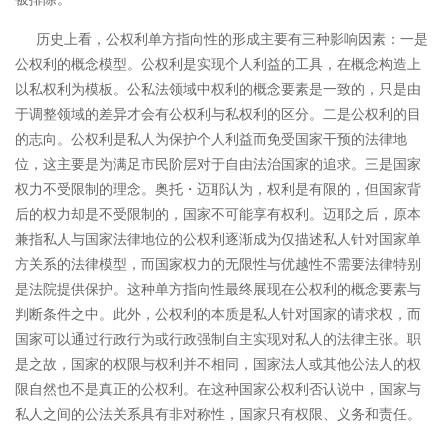
历史上看，公权利单方指向性的形成主要有三种影响因素：一是
公权利的概念模型。公权利是实现个人利益的工具，在概念构造上
以私权利为模板。公私法领域中权利的概念要素是一致的，只是由
于调整领域的差异才会有公权利与私权利的区分。
二是公权利的目
的志向。公权利是私人为保护个人利益而免受国家干预的法律地
位，这主要是为满足市民阶层对于自由法治国家的追求。三是国家
权力不受限制的理念。奥托・迈耶认为，权利是有限的，但国家背
后的权力却是不受限制的，国家不可能享有权利。
迈耶之后，原本
兼指私人与国家法律地位的公权利逐渐成为仅描述私人针对国家单
方关系的法律模型，而国家权力的无限性与优越性不需要法律特别
是法院提供保护。这种单方指向性最终展现在公权利的概念要素与
判断条件之中。
此外，公权利的本质是私人针对国家的请求权，而
国家可以通过行政行为或行政强制自主实现对私人的法律主张。职
是之故，国家的权限与权利并不相同，国家法人或其他公法人的权
限自然也不是真正的公权利。在这种国家公权利否认说中，国家与
私人之间的公法关系具有非对称性，国家只有权限、义务和责任。