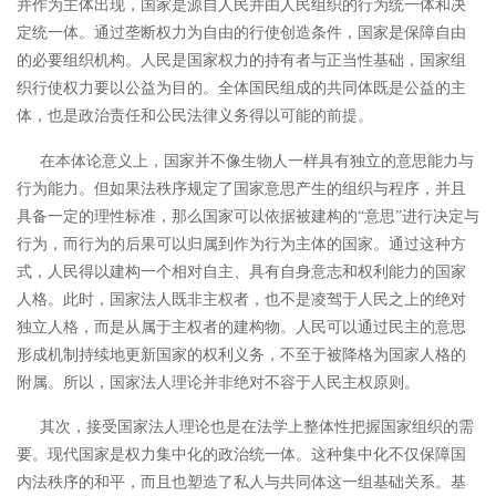
并作为主体出现，国家是源自人民并由人民组织的行为统一体和决
定统一体。
通过垄断权力为自由的行使创造条件，国家是保障自由
的必要组织机构。
人民是国家权力的持有者与正当性基础，国家组
织行使权力要以公益为目的。全体国民组成的共同体既是公益的主
体，也是政治责任和公民法律义务得以可能的前提。
在本体论意义上，国家并不像生物人一样具有独立的意思能力与
行为能力。但如果法秩序规定了国家意思产生的组织与程序，并且
具备一定的理性标准，那么国家可以依据被建构的
“意思”进行决定与
行为，而行为的后果可以归属到作为行为主体的国家。
通过这种方
式，人民得以建构一个相对自主、具有自身意志和权利能力的国家
人格。此时，国家法人既非主权者，也不是凌驾于人民之上的绝对
独立人格，而是从属于主权者的建构物。人民可以通过民主的意思
形成机制持续地更新国家的权利义务，不至于被降格为国家人格的
附属。所以，国家法人理论并非绝对不容于人民主权原则。
其次，接受国家法人理论也是在法学上整体性把握国家组织的需
要。现代国家是权力集中化的政治统一体。这种集中化不仅保障国
内法秩序的和平，而且也塑造了私人与共同体这一组基础关系。基