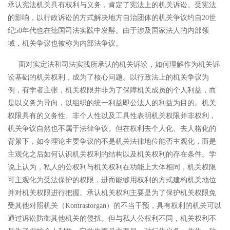
承认宪法机关具有权利与义务，肯定了宪法上的机关诉讼。受宪法
的影响，以行政诉讼的方式解决地方自治团体的机关争议约自
20世
纪50年代也在德国司法实践中发酵。由于涉及国家法人的内部领
域，机关争议也被称为内部法争议。
面对实定法和司法实践所承认的机关诉讼，如何理解作为机关诉
讼基础的机关权利，成为了核心问题。以行政法上的机关争议为
例，有学者主张，机关权限并非为了保障机关成员的个人利益，而
是以义务为导向，以组织的统一利益即公法人的利益为目的。机关
权限具有的义务性、非个人性以及工具性表明机关权限并非权利，
机关争议自然也不属于法律争议。
但在权利去个人化、去人格化的
背景下，如今理论主要争议的不是机关法律地位能否主观化，而是
主观化之后如何认识机关权利的结构以及机关权利的存在条件。学
说上认为，私人的公权利与机关权利在功能上大体相同，机关权限
可主观化为受法保护的权限，进而能够用权利的方式建构机关地位
并对机关权限进行把握。
承认机关权利主要是为了保护机关权限免
受其他对照机关（Kontrastorgan）的不当干预，具有权利的机关可以
通过诉讼防御其他机关的侵扰。
但与私人公权利不同，机关权利不