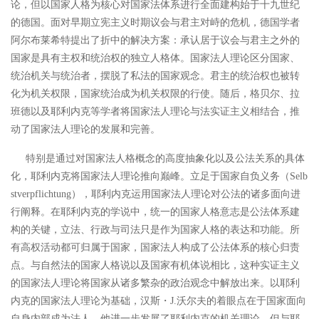
论，但以国家人格为核心对国家法体系进行全面建构始于十九世纪
的德国。
面对早期立宪主义时期议会与君主对峙的危机，德国学者
阿尔布莱希特提出了折中的解决方案：承认居于议会与君主之外的
国家是具有主权和统治权的独立人格体。国家法人理论区分国家、
统治机关与统治者，摆脱了私法的国家观念。
君主的统治权也被转
化为机关权限，国家统治成为机关权限的行使。随后，格贝尔、拉
班德以及耶利内克等学者将国家法人理论与法实证主义相结合，推
动了国家法人理论的发展和完善。
特别是通过对国家法人格概念的高度抽象化以及公法关系的具体
化，耶利内克将国家法人理论推向巅峰。立足于国家自负义务（
Selb
stverpflichtung），耶利内克运用国家法人理论对公法的诸多面向进
行阐释。在耶利内克的学说中，统一的国家人格意志是公法体系建
构的关键，立法、行政与司法只是作为国家人格的表达和功能。所
有高权活动都可归属于国家，国家法人构成了公法体系的核心归责
点。与自然法的国家人格说以及国家有机体说相比，这种实证主义
的国家法人理论将国家从诸多繁杂的政治观念中解放出来。
以耶利
内克的国家法人理论为基础，汉斯・J.沃尔夫的着眼点在于国家面向
自身内部成为法人，他进一步发展了耶利内克的机关理论。但与耶