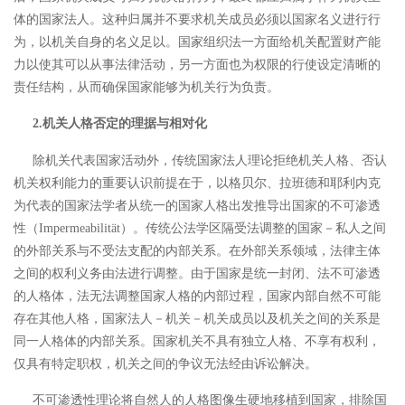
体的国家法人。这种归属并不要求机关成员必须以国家名义进行行
为，以机关自身的名义足以。国家组织法一方面给机关配置财产能
力以使其可以从事法律活动，另一方面也为权限的行使设定清晰的
责任结构，从而确保国家能够为机关行为负责。
2.机关人格否定的理据与相对化
除机关代表国家活动外，传统国家法人理论拒绝机关人格、否认
机关权利能力的重要认识前提在于，以格贝尔、拉班德和耶利内克
为代表的国家法学者从统一的国家人格出发推导出国家的不可渗透
性（
Impermeabilität）。传统公法学区隔受法调整的国家－私人之间
的外部关系与不受法支配的内部关系。在外部关系领域，法律主体
之间的权利义务由法进行调整。由于国家是统一封闭、法不可渗透
的人格体，法无法调整国家人格的内部过程，国家内部自然不可能
存在其他人格，国家法人－机关－机关成员以及机关之间的关系是
同一人格体的内部关系。
国家机关不具有独立人格、不享有权利，
仅具有特定职权，机关之间的争议无法经由诉讼解决。
不可渗透性理论将自然人的人格图像生硬地移植到国家，
排除国