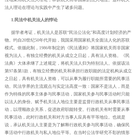
法人理论在理论与实践中产生了诸多问题。
1.民法中机关法人的悖论
据学者考证，机关法人是苏联
“民法公法化”和高度计划经济的产
物。约自20世纪50年代开始，我国采用国家机关全面法人化的苏联
模式。
依循此制，1986年制定的《民法通则》将国家机关而非国家
视为法人，有独立经费的机关从成立之日起，具有法人资格。《民
法典》大体承继了上述规定，将机关法人归为特别法人。依据该法
第97条第1款，有独立经费的机关和承担行政职能的法定机构从成立
之日起，具有机关法人资格，可以从事为履行职能所需要的民事活
动。民法学界的主流观点与实定法高度一致：国家不是法人，而是
作为特殊的民事主体参与民事活动，国家机关参与民事活动时只能
以法人的身份。
赋予机关法人地位主要是监督行政机关从事民事活
动，以理顺政企关系，促进政府职能转变。
行政机关有时需要从事
民事活动，此时行政机关和对方当事人应具有平等地位。也就是
说，承认机关法人主要是为了解释行政机关参与民事活动，确保民
事活动中行政机关与私人地位平等。在当时公法学研究不彰的情形