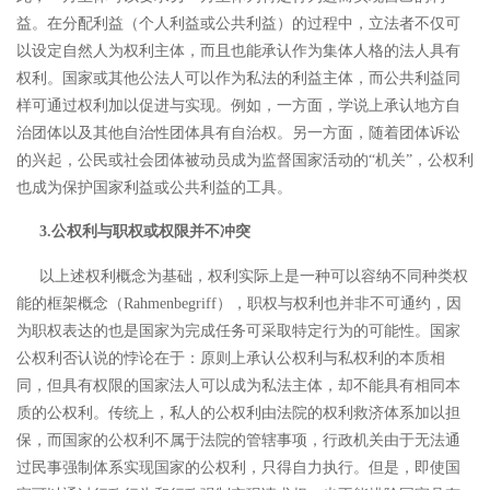
益。在分配利益（个人利益或公共利益）的过程中，立法者不仅可
以设定自然人为权利主体，而且也能承认作为集体人格的法人具有
权利。国家或其他公法人可以作为私法的利益主体，而公共利益同
样可通过权利加以促进与实现。例如，一方面，学说上承认地方自
治团体以及其他自治性团体具有自治权。另一方面，随着团体诉讼
的兴起，公民或社会团体被动员成为监督国家活动的
“机关”，公权利
也成为保护国家利益或公共利益的工具。
3.公权利与职权或权限并不冲突
以上述权利概念为基础，权利实际上是一种可以容纳不同种类权
能的框架概念（
Rahmenbegriff），职权与权利也并非不可通约，因
为职权表达的也是国家为完成任务可采取特定行为的可能性。
国家
公权利否认说的悖论在于：原则上承认公权利与私权利的本质相
同，但具有权限的国家法人可以成为私法主体，却不能具有相同本
质的公权利。传统上，私人的公权利由法院的权利救济体系加以担
保，而国家的公权利不属于法院的管辖事项，行政机关由于无法通
过民事强制体系实现国家的公权利，只得自力执行。
但是，即使国