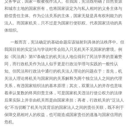
义务争议，国家一般被视作法人。在我国，宪法既明确了自然资源
和城市土地的国家所有，也将国家设定为与私人相对的义务主体与
赔偿责任主体。作为公法关系的主体，国家无疑是具有权利能力的
法人。而国家机关，只不过是为国家行使职权、代表国家活动的具
体组织。
一般而言，宪法确定的基础命题应该辐射到具体的法秩序中。但
我国目前的实定法与学说时常会陷入只见机关不见国家的窘境。例
如《民法典》第
97条确立的机关法人地位得到了民法学界的普遍赞
同，而行政机关作为法人似乎更是行政法学理与实践的一般性认
知。但民法和行政法中通行的机关法人理论的问题在于：首先，机
关法人理论将机关与国家间的关系解释为两个独立法人之间的代理
关系，有违国家组织法的基本原理；其次，双重法人的并存也意味
着承认复数的终局归责主体，可是国家机关违法行使公权力的法律
后果实际上并非由机关而是由国家承担；再者，行政机关的“泛法人
化”不当切断了机关与其背后的国家法人之间的责任关联，既不利于
保障交易相对人的权益，也可能造成国家责任的逃逸与国家信用的
危机。