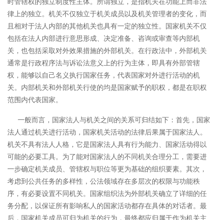
时管辖权的独立制度性主体。
所谓独立，是指机关在功能上而非法
律上的独立。机关不仅独立于机关成员以及机关管理者的变化，而
且相对于法人内部的其他机关也具有一定的独立性。国家机关不仅
包括在法人内部进行意思形成、决定准备、咨询或审查等内部机
关，也包括采取对外效果措施的外部机关。在行政法中，外部机关
通常是行政程序法与诉讼法意义上的行为主体，即具有外部管辖
权，能够以自己名义执行国家任务，代表国家对外进行活动的机
关。
内部机关和外部机关行使的均是国家赋予的职权，都是在职权
范围内代表国家。
一般而言，国家法人与机关之间的关系可归结如下：首先，国家
法人通过机关进行活动，国家机关活动的法律后果属于国家法人。
机关不具有法人人格，它是国家法人具有行为能力、国家活动得以
可能的必要工具。为了能对国家法人的不同机关合理分工，需要进
一步确定机关成员、管辖权与职位等更为基础的组织要素。其次，
考虑到公共任务的多样性，公法领域存在多层次的权限与功能秩
序，有必要设置不同机关。国家组织法为外部机关确立了详细的任
务分配，以保证所有影响私人的国家活动都存在具体的对话者。最
后，国家机关成员可归为机关的行为，最终都应归属于作为机关主