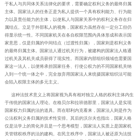
于私人与共同体关系法律化的要求，需要确定权利义务的最终归属
主体。国家法人的任务正是为私人提供一个具有权利能力、行为能
力以及责任能力的主体，以使私人与国家关系中的权利义务存在归
属结点。
立足于外部私人的视角，国家权力虽然存在一定分工但仍
得显示统一性。不同国家机关在各自权限范围内具体形成和表示国
家意思，仅是归属的中间结点（过渡性归属），国家则是权利义务
的最终归属主体。国家法人通过机关行为，被建构的国家法人格通
过机关及其机关成员获得了现实性。
而国家内部组织领域也需要国
家这一法人，以便将承担国家任务、行使公权力的不同国家机关纳
入到一个统一体之中，完全放弃用国家法人来统摄国家组织法可能
会陷入权限主体的多元主义。
这种法技术意义上将国家视为具有相对独立人格的权利主体内生
于传统的国家法人理论。
在格贝尔和拉班德那里，国家法人是实现
国家权力归属的法的道具。而在耶利内克看来，国家法人则是作为
公法权利义务归属的技术性安排。其后的沃尔夫也指出，国家人格
仅是法学上的简化并且是一个思考模型，国家法人实质上是国家机
关管辖权秩序的法的建构。在民主秩序中，国家法人被还原为法技