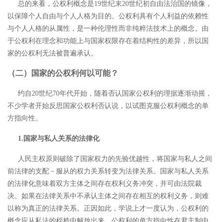
总的来看，公权利概念是
19世纪末20世纪初自由法治国的镜像，
以保障个人自由与个人人格为目的。公权利具有个人利益的依赖性
与个人人格的从属性，是一种伦理性而非纯粹法技术上的概念。
由
于公权利在理念和功能上与国家权限存在着结构性的差异，所以国
家的公权利无法被普遍承认。
（二）国家的公权利何以可能？
约自
20世纪70年代开始，随着否认国家公权利的理据逐渐动摇，
不少学者开始反思国家公权利否认说，以试图克服公权利概念的单
方指向性。
1.国家与私人关系的法律化
人民主权原则破除了国家权力的先验优越性，将国家与私人之间
前法律的支配－服从的权力关系转变为法律关系。国家与私人关系
的法律化意味着双方主体之间存在权利义务冲突，并可由法院裁
决。如果在法律关系中不承认主体之间存在相互的权利义务，则难
以称为真正的法律关系。正因如此，学说上才一度认为，公权利的
概念应从私法的桎梏中解放出来，公权利的单方指向性在君主制中