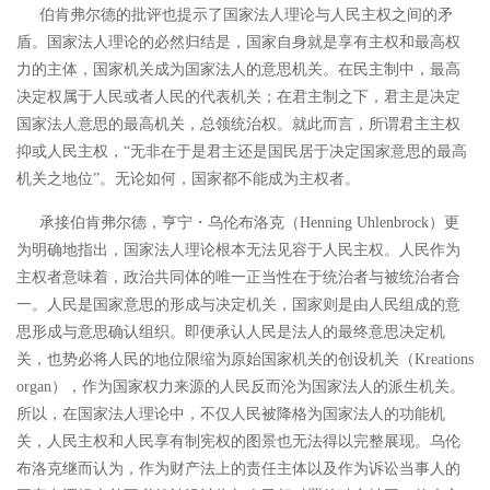
伯肯弗尔德的批评也提示了国家法人理论与人民主权之间的矛
盾。国家法人理论的必然归结是，国家自身就是享有主权和最高权
力的主体，国家机关成为国家法人的意思机关。在民主制中，最高
决定权属于人民或者人民的代表机关；在君主制之下，君主是决定
国家法人意思的最高机关，总领统治权。
就此而言，所谓君主主权
抑或人民主权，“无非在于是君主还是国民居于决定国家意思的最高
机关之地位”。
无论如何，国家都不能成为主权者。
承接伯肯弗尔德，亨宁
・乌伦布洛克（Henning Uhlenbrock）更
为明确地指出，国家法人理论根本无法见容于人民主权。人民作为
主权者意味着，政治共同体的唯一正当性在于统治者与被统治者合
一。人民是国家意思的形成与决定机关，国家则是由人民组成的意
思形成与意思确认组织。即便承认人民是法人的最终意思决定机
关，也势必将人民的地位限缩为原始国家机关的创设机关（Kreations
organ），作为国家权力来源的人民反而沦为国家法人的派生机关。
所以，在国家法人理论中，不仅人民被降格为国家法人的功能机
关，人民主权和人民享有制宪权的图景也无法得以完整展现。乌伦
布洛克继而认为，作为财产法上的责任主体以及作为诉讼当事人的