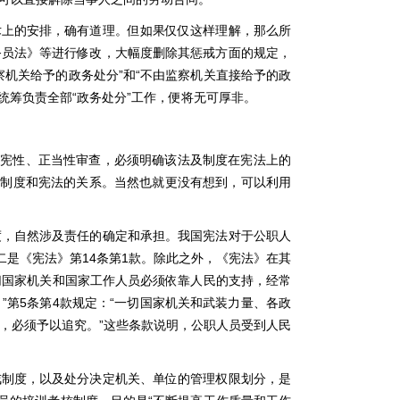
术上的安排，确有道理。但如果仅仅这样理解，那么所
务员法》等进行修改，大幅度删除其惩戒方面的规定，
机关给予的政务处分”和“不由监察机关直接给予的政
统筹负责全部“政务处分”工作，便将无可厚非。
合宪性、正当性审查，必须明确该法及制度在宪法上的
戒制度和宪法的关系。当然也就更没有想到，可以利用
度，自然涉及责任的确定和承担。我国宪法对于公职人
二是《宪法》第14条第1款。除此之外，《宪法》在其
切国家机关和国家工作人员必须依靠人民的支持，经常
第5条第4款规定：“一切国家机关和武装力量、各政
，必须予以追究。”这些条款说明，公职人员受到人民
戒制度，以及处分决定机关、单位的管理权限划分，是