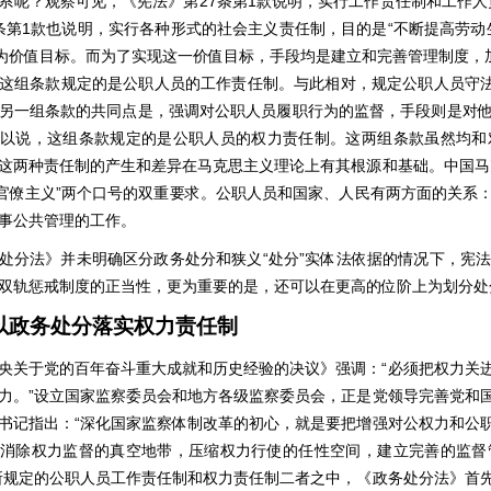
系呢？观察可见，《宪法》第27条第1款说明，实行工作责任制和工作人
4条第1款也说明，实行各种形式的社会主义责任制，目的是“不断提高劳
”为价值目标。而为了实现这一价值目标，手段均是建立和完善管理制度，
这组条款规定的是公职人员的工作责任制。与此相对，规定公职人员守法
另一组条款的共同点是，强调对公职人员履职行为的监督，手段则是对
以说，这组条款规定的是公职人员的权力责任制。这两组条款虽然均和
这两种责任制的产生和差异在马克思主义理论上有其根源和基础。中国马
对官僚主义”两个口号的双重要求。公职人员和国家、人民有两方面的关系
事公共管理的工作。
处分法》并未明确区分政务处分和狭义“处分”实体法依据的情况下，宪
双轨惩戒制度的正当性，更为重要的是，还可以在更高的位阶上为划分处
以政务处分落实权力责任制
央关于党的百年奋斗重大成就和历史经验的决议》强调：“必须把权力关
力。”设立国家监察委员会和地方各级监察委员会，正是党领导完善党和
书记指出：“深化国家监察体制改革的初心，就是要把增强对公权力和公
消除权力监督的真空地带，压缩权力行使的任性空间，建立完善的监督
所规定的公职人员工作责任制和权力责任制二者之中，《政务处分法》首