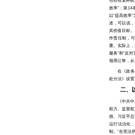
否存在某种联
效率”；第1
以“提高效率
述，可以说，
其价值目标。
作责任制，可
重。实际上，
服务”和“反
领用公帑，从
在《政务
处分法》设置
二、
《中共中
权力、监督权
措。习近平总
运行法治化，
制。”在宪法