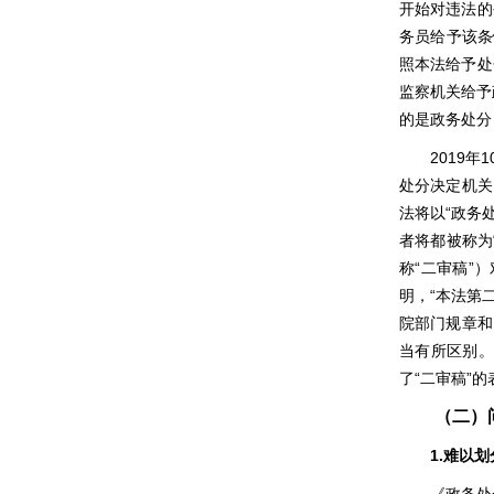
开始对违法的
务员给予该条
照本法给予处
监察机关给予
的是政务处分
2019
年
处分决定机关
法将以“政务
者将都被称为
称“二审稿”
明，“本法第
院部门规章和
当有所区别。
了“二审稿”
（二）
1.
难以划