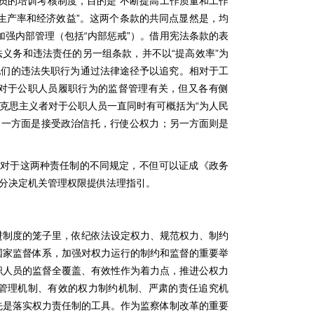
员的培训考核制度，目的是“不断提高工作质量和工作
动生产率和经济效益”。这两个条款的共同点显然是，均
加强内部管理（包括“内部惩戒”）。借用宪法条款的表
义务和违法责任的另一组条款，并不以“提高效率”为
他们的违法失职行为通过法律途径予以追究。相对于工
对于公职人员履职行为的监督管理有关，但又各有侧
克思主义者对于公职人员一直同时有可概括为“为人民
：一方面是接受政治信托，行使公权力；另一方面则是
法对于这两种责任制的不同规定，不但可以证成《政务
分决定机关管理权限提供法理指引。
进制度的笼子里，依纪依法设定权力、规范权力、制约
国家监督体系，加强对权力运行的制约和监督的重要举
职人员的监督全覆盖、有效性作为着力点，推进公权力
管理机制、有效的权力制约机制、严肃的责任追究机
先是落实权力责任制的工具。作为监察体制改革的重要