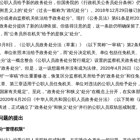
公职人员给予新的政务处分，但国务院的《行政机关公务员处分条例》
例意义上的“处分”（过去一般称为“政纪处分”）。2018年12月29日修
分或者由监察机关依法给予政务处分”。现行《公务员法》第61条是对20
政务处分提供了新的法律依据。但值得注意的是，这一条款仍明确保留了原
，而“公务员所在机关”给予的是狭义“处分”。
10月8日，《公职人员政务处分法（草案）》（以下简称“一审稿”）第2
、单位依照本法给予政务处分”，而“处分决定机关、单位包括任免机关、
处分”这一概念整合《公职人员政务处分暂行规定》设置的监察机关政务处
“政务处分”。但是，这一设想最终并没有成为法律。2020年4月26日
）对“一审稿”作出重要修改，恢复区分监察机关所给予的“政务处分”和任
二章、第三章适用于公职人员任免机关、单位对违法的公职人员给予处分
国家有关规定”。至此，“政务处分”和狭义“处分”在概念上分开，在实
2020年6月20日《中华人民共和国公职人员政务处分法》（以下简称
的表述，正式确立了“政务处分”和狭义“处分”并行的公职人员双轨惩戒制度。
问题的提出
分“管理权限”