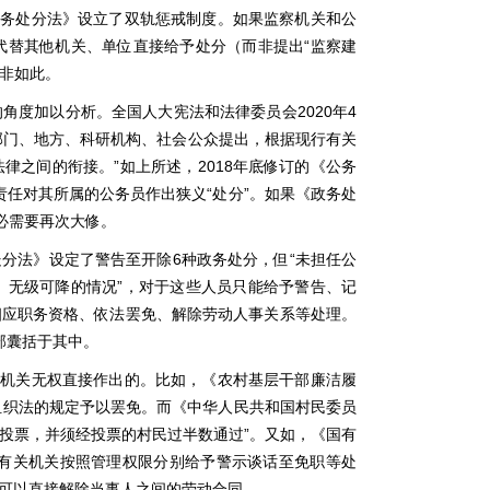
政务处分法》设立了双轨惩戒制度。如果监察机关和公
代替其他机关、单位直接给予处分（而非提出“监察建
恰非如此。
度加以分析。全国人大宪法和法律委员会2020年4
和部门、地方、科研机构、社会公众提出，根据现行有关
之间的衔接。”如上所述，2018年底修订的《公务
责任对其所属的公务员作出狭义“处分”。如果《政务处
必需要再次大修。
处分法》设定了警告至开除6种政务处分，但“未担任公
、无级可降的情况”，对于这些人员只能给予警告、记
相应职务资格、依法罢免、解除劳动人事关系等处理。
部囊括于其中。
察机关无权直接作出的。比如，《农村基层干部廉洁履
组织法的规定予以罢免。而《中华人民共和国村民委员
数投票，并须经投票的村民过半数通过”。又如，《国有
由有关机关按照管理权限分别给予警示谈话至免职等处
可以直接解除当事人之间的劳动合同。