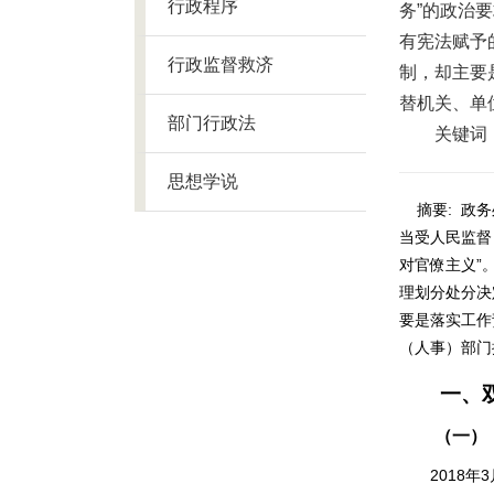
行政程序
务”的政治
有宪法赋予
行政监督救济
制，却主要
替机关、单
部门行政法
关键词
思想学说
摘要:
政务
当受人民监督
对官僚主义”
理划分处分决
要是落实工作
（人事）部门
一、
（一）
2018
年