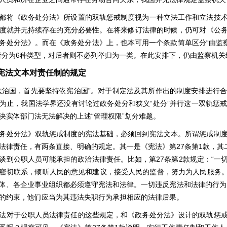
都将《政务处分法》所设置的双轨惩戒制度视为一种立法工作和立法技
度就并无持续存在的充分必要性。在将来修订法律的时候，仍可对《公
务处分法》。而在《政务处分法》上，也本可用一个条款简单区分“由监察
者分为6种类型，对后者则不必列举归为一类。在此安排下，仍由监察机关
宪法文本对责任制的规定
法治国，首先要坚持依宪治国”。对于制定法及其所作出的制度安排进行
为止，我国法学界还没有讨论过政务处分和狭义“处分”并行这一双轨惩
决实体部门法无法解决的上述“管理权限”划分难题。
务处分法》双轨惩戒制度的宪法基础，必须回到宪法文本。所谓惩戒制
法律责任，有两条直接、明确的规定。其一是《宪法》第27条第1款，其
谈到公职人员可能承担的政治法律责任。比如，第27条第2款规定：“一
密切联系，倾听人民的意见和建议，接受人民的监督，努力为人民服务。”
体、各企业事业组织都必须遵守宪法和法律。一切违反宪法和法律的行为
的约束，他们应当为其违法失职行为承担相应的法律后果。
法对于公职人员法律责任的这些规定，和《政务处分法》设计的双轨惩