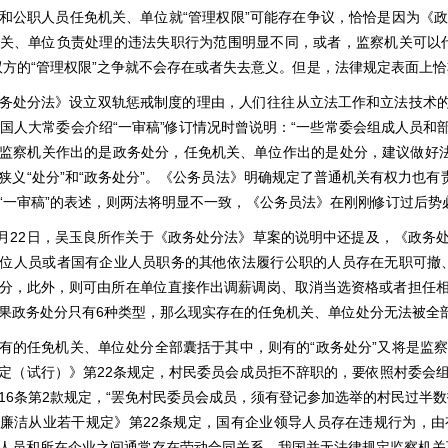
和公职人员任免机关、单位就“管理权限”可能存在争议，恰恰是因为《
关、单位负责处理的违法失职行为范围明显不同，或者，监察机关可以
双方的“管理权限”之争就不会存在或者失去意义。但是，法律规定表面上
务处分法》设立双轨惩戒制度的理由，人们往往从立法工作和立法技术的角
全国人大常委会介绍“一审稿”修订情况时曾说明：“一些常委会组成人员
监察机关作出的是政务处分，任免机关、单位作出的是处分，建议做好法律
狭义“处分”和“政务处分”。《公务员法》明确规定了普通机关有权力也有
“一审稿”的表述，则两法将明显不一致，《公务员法》在刚刚修订过后势
8月22日，吴玉良所作关于《政务处分法》草案的说明中还提及，《政务
位人员或者国有企业人员职务的其他依法履行公职的人员存在无职可撤
分，此外，则可由所在单位直接作出调薪调岗、取消当选资格或者担任
果政务处分只有6种类型，那么现实存在的任免机关、单位处分无法被全
有的任免机关、单位处分全部囊括于其中，则有的“政务处分”又将是监
定（试行）》第22条规定，村民委员会成员拒不辞职的，要依照村委会
16条第2款规定，“罢免村民委员会成员，须有登记参加选举的村民过半
廉洁从业若干规定》第22条规定，国有企业领导人员存在违规行为，
人员和所在企业之间通常存在劳动合同关系，我国并无法律规定监察机关