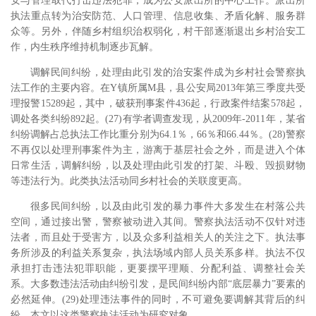
安与管理取代打击违法犯罪，成为公安派出所的中心工作。派出所
执法重点转为治安防范、人口管理、信息收集、矛盾化解、服务群
众等。另外，伴随乡村组织治权弱化，村干部逐渐退出乡村治安工
作，内生秩序维持机制逐步瓦解。
调解民间纠纷，处理由此引发的治安案件成为乡村社会警察执
法工作的主要内容。在Y镇所属M县，县公安局2013年第三季度共受
理报警15289起，其中，破获刑事案件436起，行政案件结案578起，
调处各类纠纷892起。(27)有学者调查发现，从2009年-2011年，某省
纠纷调解占总执法工作比重分别为64.1％，66％和66.44％。(28)警察
不再仅以处理刑事案件为主，游离于基层社会之外，而是进入个体
日常生活，调解纠纷，以及处理由此引发的打架、斗殴、毁损财物
等违法行为。此类执法活动同乡村社会的关联度更高。
很多民间纠纷，以及由此引发的暴力事件大多发生在村落公共
空间，通过接出警，警察被动进入其间。警察执法活动不仅针对违
法者，而且处于受害方，以及众多利益相关人的关注之下。执法事
务所涉及的利益关系复杂，执法场域内部人员关系多样。执法不仅
承担打击违法犯罪职能，更要摆平理顺、分配利益、调整社会关
系。大多数违法活动由纠纷引发，是民间纠纷内部“底层暴力”要素的
必然延伸。(29)处理违法事件的同时，不可避免要调解其背后的纠
纷。本文以这类警察执法活动为研究对象。