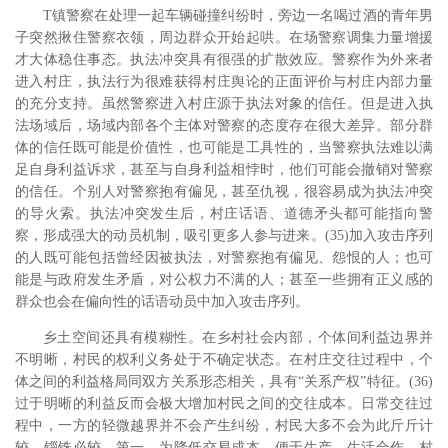
T镇警察在处理一起车辆碰撞纠纷时，旁边一名喝过酒的青年男
子突然揪住警察衣领，周边群众开始起哄。在场警察调集力量增援
才大体稳住事态。执法冲突具有很强的扩散效应。警察作为外来者
进入村庄，执法行为很难获得村庄舆论的正面评价与村庄内部力量
的充分支持。虽然警察进入村庄源于执法对象的信任。但是进入执
法场域后，场域内部各个主体对警察的态度存在很大差异。部分群
体的信任既可能是价值性，也可能是工具性的，当警察执法难以满
足自身利益诉求，甚至与自身利益相悖时，他们可能会撤销对警察
的信任。个别人对警察抱有偏见，甚至仇视，很容易成为执法冲突
的导火索。执法冲突发生后，村庄话语、道德矛头都可能指向警
察，形成强大的动员机制，吸引更多人参与进来。(35)加入攻击序列
的人既可能包括曾经因被执法，对警察抱有偏见、怨恨的人；也可
能是与政府发生矛盾，对公权力不满的人；甚至一些拥有正义感的
群众也会在偏向性的话语动员中加入攻击序列。
乡土空间还具有模糊性。在乡村社会内部，个体间利益边界并
不明晰，村民的权利义务处于不确定状态。在村庄交往过程中，个
体之间的利益格局同双方关系形态相关，具有“关系产权”特征。(36)
过于明晰的利益反而会极大增加村民之间的交往成本。日常交往过
程中，一方的轻微越界并不会产生纠纷，村民大多不会为此斤斤计
较、锱铢必较。第一，为降低交易成本，便于生产、生活合作，村