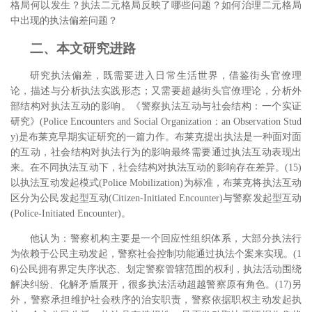
格局何以发生？执法二元格局反映了哪些问题？如何治理二元格局
中出现的执法偏差问题？
二、本文研究进路
研究执法偏差，既需要进入日常生活世界，借鉴街头官僚理
论，描述与分析执法实践形态；又需要超越街头官僚理论，分析外
部结构对执法互动的影响。《警察执法互动与社会结构：一个实证
研究》(Police Encounters and Social Organization：an Observation Stud
y)是布莱克早期实证研究的一篇力作。布莱克提出执法是一种面对面
的互动，社会结构对执法行为的影响最终需要通过执法互动表现出
来。在不同执法互动下，社会结构对执法互动的影响存在差异。(15)
以执法互动发起模式(Police Mobilization)为标准，布莱克将执法互动
区分为公民发起型互动(Citizen-Initiated Encounter)与警察发起型互动
(Police-Initiated Encounter)。
他认为：警察机构主要是一个回应性组织体系，大部分执法行
为依赖于公民主动发起，警察社会控制功能通过执法个案来实现。(1
6)公民拥有界定失序状态、划定警察管辖范围的权利，执法活动围绕
解决纠纷、化解矛盾展开，很多执法活动超越警察原有角色。(17)另
外，警察承担维护社会秩序的治安职责，警察依据职权主动发起执