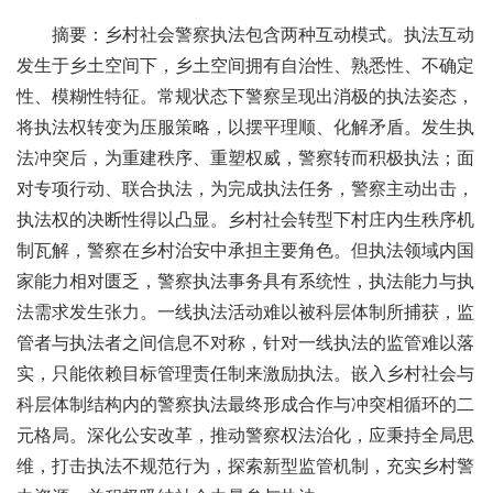
摘要：乡村社会警察执法包含两种互动模式。执法互动
发生于乡土空间下，乡土空间拥有自治性、熟悉性、不确定
性、模糊性特征。常规状态下警察呈现出消极的执法姿态，
将执法权转变为压服策略，以摆平理顺、化解矛盾。发生执
法冲突后，为重建秩序、重塑权威，警察转而积极执法；面
对专项行动、联合执法，为完成执法任务，警察主动出击，
执法权的决断性得以凸显。乡村社会转型下村庄内生秩序机
制瓦解，警察在乡村治安中承担主要角色。但执法领域内国
家能力相对匮乏，警察执法事务具有系统性，执法能力与执
法需求发生张力。一线执法活动难以被科层体制所捕获，监
管者与执法者之间信息不对称，针对一线执法的监管难以落
实，只能依赖目标管理责任制来激励执法。嵌入乡村社会与
科层体制结构内的警察执法最终形成合作与冲突相循环的二
元格局。深化公安改革，推动警察权法治化，应秉持全局思
维，打击执法不规范行为，探索新型监管机制，充实乡村警