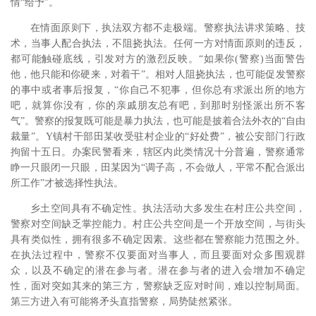
情“给予”。
在情面原则下，执法双方都不走极端。警察执法讲求策略、技
术，当事人配合执法，不阻挠执法。任何一方对情面原则的违反，
都可能触碰底线，引发对方的激烈反映。“如果你(警察)当面警告
他，他只能和你硬来，对着干”。相对人阻挠执法，也可能促发警察
的事中或者事后报复，“你自己不犯事，但你总有求派出所的地方
吧，就算你没有，你的亲戚朋友总有吧，到那时别怪派出所不客
气”。警察的报复既可能是暴力执法，也可能是披着合法外衣的“自由
裁量”。Y镇村干部田某收受驻村企业的“好处费”，被公安部门行政
拘留十五日。办案民警看来，辖区内此类情况十分普遍，警察通常
睁一只眼闭一只眼，田某因为“调子高，不会做人，平常不配合派出
所工作”才被选择性执法。
乡土空间具有不确定性。执法活动大多发生在村庄公共空间，
警察对空间缺乏掌控能力。村庄公共空间是一个开放空间，与街头
具有类似性，拥有很多不确定因素。这些都在警察能力范围之外。
在执法过程中，警察不仅要面对当事人，而且要面对众多围观群
众，以及不确定的潜在参与者。潜在参与者的进入会增加不确定
性，面对突如其来的第三方，警察缺乏应对时间，难以控制局面。
第三方进入有可能将矛头直指警察，局势陡然紧张。