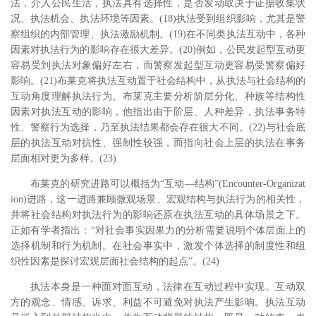
法，介入公民生活，执法具有选择性，是否发动取决于证据收集状
况、执法机会、执法环境等因素。(18)执法受到组织影响，尤其是警
察组织的内部管理、执法激励机制。(19)在不同类执法互动中，各种
因素对执法行为的影响存在很大差异。(20)例如，公民发起型互动更
容易受到执法对象偏好左右，而警察发起型互动更容易受警察偏好
影响。(21)布莱克将执法互动置于社会结构中，从执法与社会结构的
互动角度理解执法行为。布莱克主要分析阶层分化、种族等结构性
因素对执法互动的影响，他指出由于阶层、人种差异，执法事务特
性、警察行为选择，乃至执法结果都会存在很大不同。(22)与社会底
层的执法互动对抗性、强制性较强，而指向社会上层的执法在事务
层面相对更为多样。(23)
布莱克的研究进路可以概括为“互动―结构”(Encounter-Organizat
ion)进路，这一进路兼顾微观场景、宏观结构与执法行为的相关性，
并将社会结构对执法行为的影响还原在执法互动的具体场景之下。
正如有学者指出：“对社会事实因果力的分析需要说明个体层面上的
选择机制和行为机制。在社会事实中，激发个体选择的制度性和组
织性因素是探讨宏观层面社会结构的起点”。(24)
执法本身是一种面对面互动，法律在互动过程中实现。互动双
方的观念、情感、诉求、利益不可避免对执法产生影响。执法互动