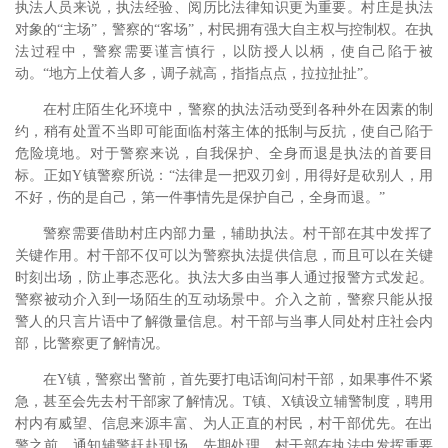
执法人员来说，执法经验、阅历比法律知识更为重要。村庄是执法
对象的“主场”，警察的“客场”，村民拥有强大自主权与控制权。在执
法过程中，警察需要谨言慎行，以防授人以柄，使自己陷于被
动。“地方上仗着人多，调子就高，指指点点，拉拉扯扯”。
在村庄陌生化环境中，警察的执法活动受到各种外在因素的制
约，稍有处置不当即可能面临村落主体的抵制与反抗，使自己陷于
危险境地。对于警察来说，自我保护、全身而退是执法的首要目
标。正如Y镇警察所说：“法律是一把双刃剑，用得好是砍别人，用
不好，伤的是自己，第一件事情先是保护自己，全身而退。”
警察需要借助村庄内部力量，辅助执法。村干部在其中发挥了
关键作用。村干部不仅可以为警察执法提供信息，而且可以在关键
时刻出场，防止事态恶化。执法大多由当事人通过报警方式发起。
警察被动介入到一场陌生的互动场景中。介入之前，警察只能从报
警人的只言片语中了解微量信息。村干部与当事人同处村庄社会内
部，比警察更了解情况。
在Y镇，警察出警前，首先要打电话询问村干部，如果事件不紧
急，甚至会先去村干部家了解情况。T镇、X镇设立辅警制度，聘用
村内有威望、信息来源丰富、为人正直的村民，村干部优先。在出
警之前，通知辅警赶赴现场、先期处理。村干部在执法中发挥重要