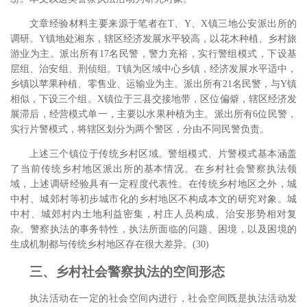
文章经验材料主要来源于笔者在T、Y、X镇三地公安派出所的
调研。Y镇地处湘东，辖区经济发展水平较高，以花木种植、乡村旅
游业为主。派出所有17名民警，警力充裕，实行警组模式，下设基
层组、治安组、刑侦组。T镇为区域中心乡镇，经济发展水平适中，
乡镇以苹果种植、零售业、运输业为主。派出所有21名民警，与Y镇
相似，下设三个组。X镇位于三县交接地带，区位偏僻，辖区经济发
展滞后，经营模式单一，主要以水果种植为主。派出所有6位民警，
实行片警模式，将辖区划分为两个警区，分由不同民警负责。
上述三个镇位于传统乡村区域。警组模式、片警模式基本涵盖
了当前传统乡村地区派出所的基本情况。在乡村社会警察执法领
域，上述调研经验具有一定程度代表性。在传统乡村地区之外，城
中村、城郊村等初步城市化的乡村地区不构成本文的研究对象。城
中村、城郊村内土地利益密集，村庄人员构成、治安形势相对复
杂。警察执法的事务特性，执法所面临的问题、困境，以及困境的
生成机制都与传统乡村地区存在很大差异。(30)
三、乡村社会警察执法的空间形态
执法活动在一定的社会空间内进行，社会空间既是执法活动发