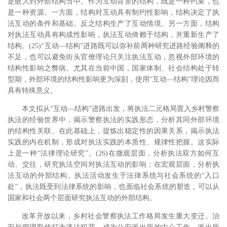
是嵌入到外部结构当中。作为互动背景的结构，既是一种约束，也
是一种资源。一方面，结构对互动具有制约性影响，结构决定了执
法互动的条件和基础。反之结构生产了互动情境。另一方面，结构
对执法互动具有构成性影响，执法互动倚赖于结构，并重新生产了
结构。(25)“互动―结构”进路既可以弥补前两种研究进路经验阐释的
不足，也可以避免街头官僚理论只关注执法互动，忽视外部环境的
结构性影响之弊病。尤其在当前中国，国家体制、社会结构处于转
型期，外部环境的结构性影响更为深刻，使用“互动―结构”理论因而
具有特殊意义。
本文拟从“互动―结构”进路出发，将执法二元格局置入乡村警察
执法的经验世界中，揭示警察执法的实践形态，分析其同外部环境
的结构性关联。在此基础上，提炼出稳定性的因果关系，揭示执法
实践的内在机制，形成对执法实践的本质性、规律性把握。这实际
上是一种“法律理论研究”。(26)在微观层面，分析执法双方如何互
动、交往，研究执法空间对执法互动的影响；在宏观层面，分析执
法互动的外部结构。执法活动发生于法律系统与社会系统的“入口
处”，执法既受到法律系统的影响，也面临社会系统的塑造，可以从
国家和社会两个层面研究执法互动的外部结构。
改革开放以来，乡村社会警察执法工作格局发生重大变迁。治