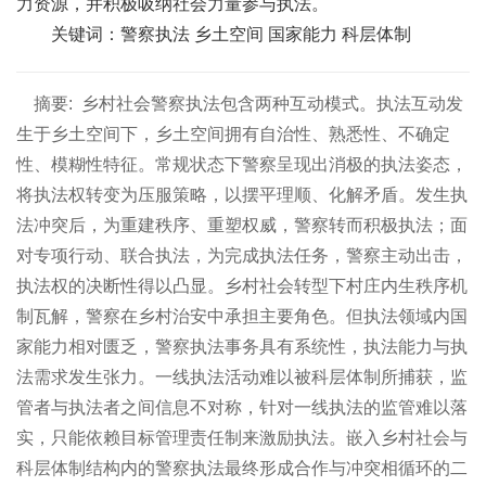
力资源，并积极吸纳社会力量参与执法。
关键词：警察执法 乡土空间 国家能力 科层体制
摘要:
乡村社会警察执法包含两种互动模式。执法互动发
生于乡土空间下，乡土空间拥有自治性、熟悉性、不确定
性、模糊性特征。常规状态下警察呈现出消极的执法姿态，
将执法权转变为压服策略，以摆平理顺、化解矛盾。发生执
法冲突后，为重建秩序、重塑权威，警察转而积极执法；面
对专项行动、联合执法，为完成执法任务，警察主动出击，
执法权的决断性得以凸显。乡村社会转型下村庄内生秩序机
制瓦解，警察在乡村治安中承担主要角色。但执法领域内国
家能力相对匮乏，警察执法事务具有系统性，执法能力与执
法需求发生张力。一线执法活动难以被科层体制所捕获，监
管者与执法者之间信息不对称，针对一线执法的监管难以落
实，只能依赖目标管理责任制来激励执法。嵌入乡村社会与
科层体制结构内的警察执法最终形成合作与冲突相循环的二