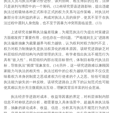
执法人员与执法对象讨价还价、谈判协商、相互博弈的过程，法律
只是谈判与博弈中的一个筹码。(12)有研究受该进路影响，提出违建
执法过程吸纳各种正式和非正式的权力关系与运作策略，对执法对
象部分非法利益的承认，构成对执法人员的保护，使其不至于在执
法过程中遇到人身危险，也不至于因暴力冲突而面临追责。(13)
上述研究在解释执法偏差现象，为规范执法行为提出对策建议
方面都发挥了重要作用，但也存在一些问题。“严格规则主义”进路将
执法偏差抽象为裁量越界与权力越轨，认为权利对权力制约不足，
权力对权力制衡缺失是执法权异化的根本原因。该研究进路缺乏对
科层组织内部结构与内部管理的关注。有学者指出执法不规范行为
具有“嵌入性”，科层组织内部出现目标替代，体制目标取代执法目
标，导致执法“摇摆”现象发生。(14)另外，这一研究进路难以兼顾国
家能力与执法的相关性，执法过程中的公权力越轨可能并不仅仅意
味着权力本身的制度之恶或者权力行使者的个人之恶。恰恰可能是
执法能力缺失的一种反映。该研究进路自上而下的认知范式也可能
使其难以充分关注微观执法互动，理解其背后丰富的社会意涵。
执法经济学进路对成本、收益等因素的界定，对科层体制内部
信息不对称状态的分析，都需要放入具体场景中。超越具体执法场
景，抽象的谈论成本、收益、信息，分析其与执法不规范行为的关