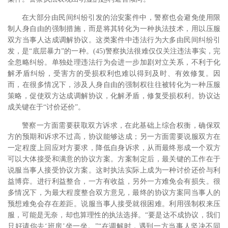
在大部分由民间纠纷引发的治安案件中，警察也会避免使用限
制人身自由的强制措施，而是将其转化为一种执法技术，用以压服
双方当事人达成调解协议。这类案件中违法行为大多由民间纠纷引
发，是“底层暴力”的一种。(45)警察执法很难仅仅关注违法事实，完
全忽略纠纷。单独处理违法行为会进一步加剧对立关系，不利于化
解矛盾纠纷，受害方的受损权利也难以得到及时、有效修复。因
而，在很多情况下，涉及人身自由的强制权往往被转化为一种压服
策略，促使双方达成调解协议，化解矛盾，修复受损权利。协议达
成关键在于“讨价还价”。
警察一方面需要获取双方诉求，在此基础上综合权衡，确保双
方的预期和诉求不过高，协议能够达成；另一方面需要说服双方在
一定程度上回应对方要求，降低自身诉求，从而最终形成一个双方
可以大体接受和满意的协议方案。方案制定后，最关键的工作在于
说服当事人接受协议方案。这时执法实际上成为一种讨价还价与利
益博弈。进行利益整合，一方有收益，另外一方难免会有损失。很
多情况下，为最大程度整合双方意见，最终的协议方案同当事人的
预想难免会存在差距。说服当事人接受就很困难。利用强制权来压
服，可能是无奈，却也算理性的执法选择。“要是达不成协议，我们
只好请你去‘班房’坐一坐。”“在调解时，遇到一方当事人坚决不同