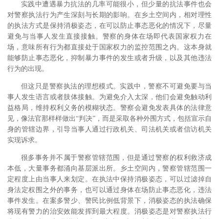
实践中遭遇暴力抗法的几率可能很小，但少量的抗法事件也会
对警察执法行为产生深刻与长期的影响。在乡土空间内，相对理性
的执法方式是保持消极姿态，在可以防止事态恶化的情况下，尽量
避免与当事人发生直接接触。警察的身体在场即代表国家权力在
场，意味所有行为都直接处于国家权力的监控范围之内。这本身就
能够防止事态恶化，抑制暴力事件的发生或者升级，以及其他违法
行为的出现。
但这只是警察执法的理想模式。实践中，警察不可避免要与当
事人发生语言或者肢体接触。为避免介入太深，他们会避免触动利
益格局，维持权利义务的模糊状态。警察会避免发表具体的法律意
见，像法官那样样做出“判决”，而是采取各种外围方式，包括宣示自
身的管辖边界，引导当事人通过行政机关、司法机关或者信访机关
实现诉求。
很多事务并不属于警察管辖范围，但是通过警察的权利救济成
本低，大量事务都涌向基层派出所。乡土空间内，警察管辖范围一
定程度上由当事人来划定。在执法中保持消极姿态，可以过滤掉自
身法定权围之外的事务，也可以通过身体在场防止事态恶化，违法
事件发生。在案多警少、警民比例低背景下，消极姿态的执法确保
将现有警力的治安效能发挥到最大程度。消极姿态是对警察执法行