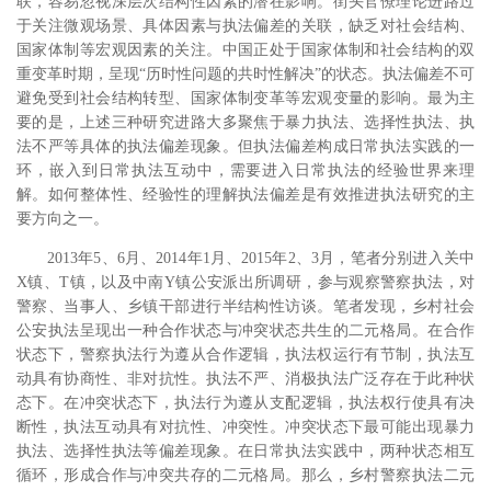
联，容易忽视深层次结构性因素的潜在影响。街头官僚理论进路过
于关注微观场景、具体因素与执法偏差的关联，缺乏对社会结构、
国家体制等宏观因素的关注。中国正处于国家体制和社会结构的双
重变革时期，呈现“历时性问题的共时性解决”的状态。执法偏差不可
避免受到社会结构转型、国家体制变革等宏观变量的影响。最为主
要的是，上述三种研究进路大多聚焦于暴力执法、选择性执法、执
法不严等具体的执法偏差现象。但执法偏差构成日常执法实践的一
环，嵌入到日常执法互动中，需要进入日常执法的经验世界来理
解。如何整体性、经验性的理解执法偏差是有效推进执法研究的主
要方向之一。
2013年5、6月、2014年1月、2015年2、3月，笔者分别进入关中
X镇、T镇，以及中南Y镇公安派出所调研，参与观察警察执法，对
警察、当事人、乡镇干部进行半结构性访谈。笔者发现，乡村社会
公安执法呈现出一种合作状态与冲突状态共生的二元格局。在合作
状态下，警察执法行为遵从合作逻辑，执法权运行有节制，执法互
动具有协商性、非对抗性。执法不严、消极执法广泛存在于此种状
态下。在冲突状态下，执法行为遵从支配逻辑，执法权行使具有决
断性，执法互动具有对抗性、冲突性。冲突状态下最可能出现暴力
执法、选择性执法等偏差现象。在日常执法实践中，两种状态相互
循环，形成合作与冲突共存的二元格局。那么，乡村警察执法二元