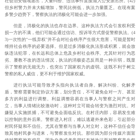
社会治安领域退出，大量纠纷、违法事件直接涌入公安派出所。(42)
但乡村警力并未大幅增加，警民比例低，执法力量匮乏。在现有案
多警少趋势下，警察执法的消极化可能会进一步加强。
但是，消极化的执法也存在边界。这种执法方式会引发权利受
损一方的不满，他们可能会通过信访、投诉等方式督促警察执法。(4
3)一次性的“一线弃权”并不会对社会秩序产生很大危害，可能是暂时
维持社会秩序的必要选择。但是过多消极化执法形成积累，就会放
纵违法犯罪，在长远和总体上危及乡村社会秩序。尤其针对行为恶
劣、屡教不改的违法情况，执法的消极姿态反而是一种示弱，既显
示了警察的无能无力，也突出了国家权力的虚弱。这既不利于树立
警察的私人威信，更不利于维护国家权威。
进行执法可能导致矛头指向执法者自身。解决纠纷、化解矛
盾，警察需要制定协议方案，划分责任，不可避免会对一方、甚至
多方的利益进行调整。利益调整容易在当事人与警察之间产生对
立，当事人情绪比较激动时，这种对立可能会转变为激烈对抗。对
嫌疑人实施抓捕，不可避免会面临反抗。在村庄内部，容易发生难
以控制的意外后果。警察进入村庄，难以逃避外来色彩，引起部分
村民怀疑和不信任。尤其在警察与当事人对立时，这种不信任会导
致其他村民参与进来，与警察发生对抗。那些因为部分传媒片面宣