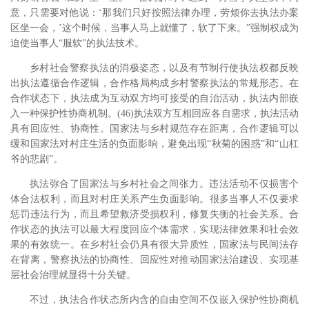
意，只需要对他说：‘那我们只好按照法律办理，劳烦你去执法办案
区坐一会，’这个时候，当事人马上就懂了，软了下来。”强制权成为
迫使当事人“服软”的执法技术。
乡村社会警察执法的消极姿态，以及有节制行使执法权都反映
出执法遵循合作逻辑，合作格局构成乡村警察执法的常规形态。在
合作状态下，执法成为互动双方均可接受的自治活动，执法内部嵌
入一种保护性协商机制。(46)执法双方互相回应各自需求，执法活动
具有回应性、协商性。国家法与乡村规范存在距离，合作逻辑可以
缓和国家法对村庄生活的负面影响，避免出现“秋菊的困惑”和“山杠
爷的悲剧”。
执法弥合了国家法与乡村社会之间张力。违法活动不仅损害个
体合法权利，而且对村庄关系产生负面影响。很多当事人不仅要求
惩罚违法行为，而且希望救济受损权利，修复失衡的社会关系。合
作状态的执法可以最大程度回应个体需求，实现法律效果和社会效
果的有效统一。在乡村社会仍具有很大异质性，国家法与民间法存
在背离，警察执法的协商性、回应性对推动国家法治建设、实现基
层社会治理就显得十分关键。
不过，执法合作状态所内含的自由空间不仅嵌入保护性协商机