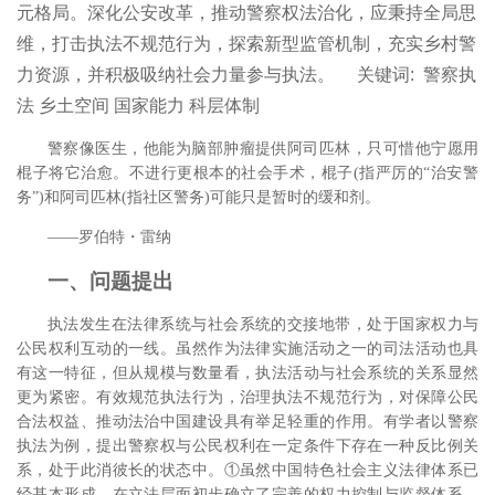
元格局。深化公安改革，推动警察权法治化，应秉持全局思
维，打击执法不规范行为，探索新型监管机制，充实乡村警
力资源，并积极吸纳社会力量参与执法。
关键词:
警察执
法 乡土空间 国家能力 科层体制
警察像医生，他能为脑部肿瘤提供阿司匹林，只可惜他宁愿用
棍子将它治愈。不进行更根本的社会手术，棍子(指严厉的“治安警
务”)和阿司匹林(指社区警务)可能只是暂时的缓和剂。
――罗伯特・雷纳
一、问题提出
执法发生在法律系统与社会系统的交接地带，处于国家权力与
公民权利互动的一线。虽然作为法律实施活动之一的司法活动也具
有这一特征，但从规模与数量看，执法活动与社会系统的关系显然
更为紧密。有效规范执法行为，治理执法不规范行为，对保障公民
合法权益、推动法治中国建设具有举足轻重的作用。有学者以警察
执法为例，提出警察权与公民权利在一定条件下存在一种反比例关
系，处于此消彼长的状态中。①虽然中国特色社会主义法律体系已
经基本形成，在立法层面初步确立了完善的权力控制与监督体系，