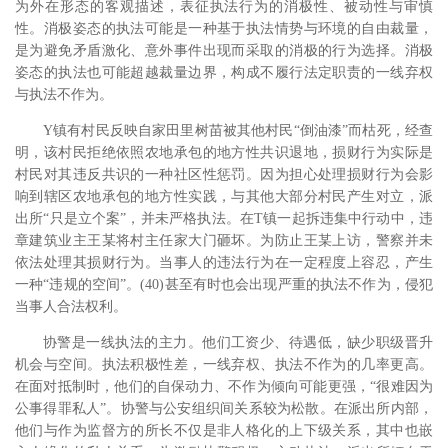
为外在形态的客观描述，表征执法行为的消极性、被动性与审慎
性。消极姿态的执法可能是一种基于执法情势与环境的自由裁量，
是为避免矛盾激化、意外事件出现而采取的消极的行为选择。消极
姿态的执法也可能超越裁量边界，构成不履行法定职责的一线弃权
与执法不作为。
Y镇有村民反映自家田里树苗被其他村民“倒油漆”而枯死，经查
明，该村民拒绝依照农地承包的地方性共识退地，损财行为实际是
村民对其违反共识的一种社区性惩罚。因为担心处理损财行为会影
响到辖区农地承包的地方性实践，与其他大部分村民产生对立，派
出所“只是立个案”，并未严格执法。在T镇一起拆违集中行动中，违
章建筑业主王某将村主任家大门砸坏。为防止王某上访，警察并未
依法处理其损财行为。当事人的违法行为在一定程度上容忍，产生
一种“违规的空间”。(40)甚至有时也会出现严重的执法不作为，侵犯
当事人合法权利。
协警是一线执法的主力。他们工资少、待遇低，缺少职级晋升
机会与空间。执法积极性差，一线弃权、执法不作为的几率更高。
在面对抵制时，他们的自保动力、不作为倾向可能更强，“很难因为
公事得罪私人”。协警与公安组织间关系较为松散。在派出所内部，
他们与作为监督方的所长不仅是非人格化的上下级关系，其中也嵌