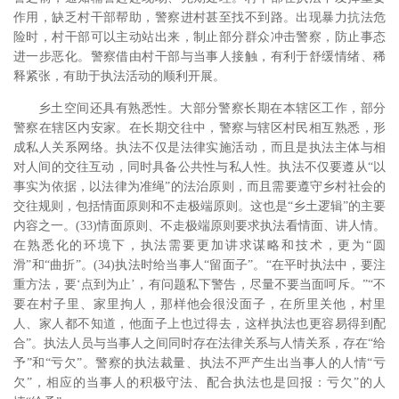
作用，缺乏村干部帮助，警察进村甚至找不到路。出现暴力抗法危
险时，村干部可以主动站出来，制止部分群众冲击警察，防止事态
进一步恶化。警察借由村干部与当事人接触，有利于舒缓情绪、稀
释紧张，有助于执法活动的顺利开展。
乡土空间还具有熟悉性。大部分警察长期在本辖区工作，部分
警察在辖区内安家。在长期交往中，警察与辖区村民相互熟悉，形
成私人关系网络。执法不仅是法律实施活动，而且是执法主体与相
对人间的交往互动，同时具备公共性与私人性。执法不仅要遵从“以
事实为依据，以法律为准绳”的法治原则，而且需要遵守乡村社会的
交往规则，包括情面原则和不走极端原则。这也是“乡土逻辑”的主要
内容之一。(33)情面原则、不走极端原则要求执法看情面、讲人情。
在熟悉化的环境下，执法需要更加讲求谋略和技术，更为“圆
滑”和“曲折”。(34)执法时给当事人“留面子”。“在平时执法中，要注
重方法，要‘点到为止’，有问题私下警告，尽量不要当面呵斥。”“不
要在村子里、家里拘人，那样他会很没面子，在所里关他，村里
人、家人都不知道，他面子上也过得去，这样执法也更容易得到配
合”。执法人员与当事人之间同时存在法律关系与人情关系，存在“给
予”和“亏欠”。警察的执法裁量、执法不严产生出当事人的人情“亏
欠”，相应的当事人的积极守法、配合执法也是回报：亏欠”的人