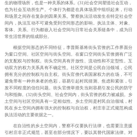
生的物理场所，也是一种关系的体系。(31)社会空间塑造社会互动，
也为社会互动所生产。个体行为都是在具体场景中组织起来，行动
和场景之间存在复杂的因果关系。警察执法活动发生在特定社会空
间内，执法互动不可避免受到空间形态的影响。执法主体、对象、
客体、关系、行为都嵌入社会空间与日常社会关系链条中，成为日
常生活世界的组成部分。
根据空间形态的不同特征，李普斯基将街头官僚的工作界面分
为窗口空间、社区空间与街头空间。在窗口空间街头官僚拥有广泛
的支配权与控制权。街头空间具有开放性、流动性和不定型性。互
动双方的权力关系具有不确定性。社区空间是公民自治领域，公民
拥有充分的控制权与自主权。街头官僚代表国家权力的在场，不可
避免带有一种外来者的色彩，容易引起村民猜测、焦虑和紧张，引
发不同程度的信任问题。街头官僚举措失当则容易引发公民的防守
与和抵御。(32)街头空间、社会空间内，街头官僚的权力被减损。乡
土空间与社区空间具有一定相似性。乡土空间是村民自治领域，村
民在乡土空间内拥有强大的控制权与自治权，村庄非正式规范构成
执法活动的主要依据之一。
在自治性的乡土空间内，警察不仅要执行法律，也需要注意援
引村庄非正式规范，甚至在部分情况下，要以其替代国家法律。对