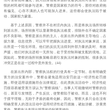
传对警察抱有偏见，因为自身或者亲朋好友被执法而对警察产生怨
恨的村民都可能参与进来。警察是国家权力的符号，那些对政府抱
有偏见、心存不满的人也可能加入进来。这些都会使执法陷于被
动，国家权力蒙羞。
基于上述原因，警察并不在村庄内执法，而是将执法场所转移
到派出所。场所转换可以显著降低执法难度，排除外在不确定因素
的不良影响。警察是派出所的主人，在派出所内拥有主导地位，占
据力量、信息优势，可以牢牢把握执法进度。对执法对象来说，派
出所是一个陌生环境。他们的反抗无法得到外部力量的及时、有效
声援，他们对执法进程一无所知，处于受控制和被支配的境地。正
因如此，警察的场所转换策略容易引发执法对象的抵制。很多执法
冲突正是在这一过程中意外发生。(44)
在派出所内部，警察执法权的行使具有一定节制。在有明确受
害方的治安案件中，警察会避免适用治安罚款这一经济性处罚措
施，即使适用该措施符合法律规定。在此类执法活动中，经济性处
罚很容易被受害方误认为“警察搞钱”，当事人可能撤销对警察的信
任，甚至引发憎恶，产生反抗，使警察陷于被动。而且，这也不利
于摆平理顺，无助于矛盾的最终化解。因此，警察大多只会在没有
明确受害人的违法活动中适用经济性处罚措施，诸如涉赌、涉黄类
案件。警察执法表现出明显的趋利避害倾向。