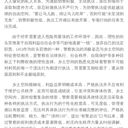
入人缘化的私人关系。为激励协警积极、主动执法，派出所倾向于
采取制度外方式，容忍轻微执法不严行为，为协警执法提供超越法
律的自由空间。“要让马儿跑，得让马儿吃草”，否则可能“水至清则
无鱼”，协警积极性低，执法工作难以有效开展，专项行动的任务无
法完成。
由于经常需要进入危险而紧张的工作环境中，因此，理性的街
头官僚基于自我利益往往会非常巧妙地逃避“一线”，放弃自己的法定
职责。(41)作为街头官僚的一种，警察执法的消极姿态与乡土空间的
特征密切相关，是警察在法律执行、社会秩序、自我保护等多种目
标之下利弊权衡的理性选择。乡土空间的熟悉化意味着警察不可能
对村民的每一个违法行为都进行执法，而需要互相给面子，遵从情
面原则和不走极端原则。
乡土空间模糊化，利益边界明晰成本高，严格执法并不总有利
于维护公共秩序，反而可能造成错误，引发冲突和身体伤害。乡土
空间内，面对纷繁复杂的情形，警察需要根据具体情况灵活采取各
种各样的执法方式。执法行为的个性化程度高，可见度低，管理者
难以有效监督，无法对具体执法行为作出准确完整的评估。严格执
法耗费时间、精力。推广“漳州110”、提出“有警必出”口号以来，通
过警察的权利救济成本显著降低，村庄内生秩序力量从纠纷调解、