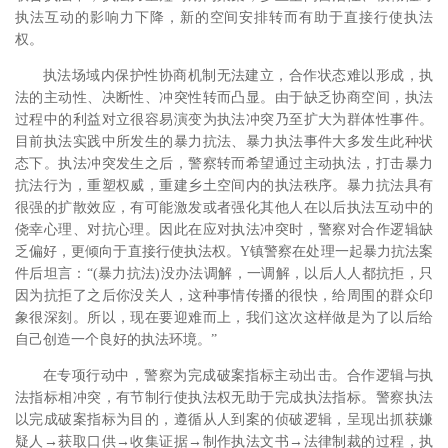
执法互动的影响力下降，新的空间安排转而有助于直接行使执法
权。
执法场域内保护性协商机制无法建立，合作状态难以形成，执
法的主动性、决断性、冲突性转而凸显。由于缺乏协商空间，执法
过程中的利益对立很容易演变为执法冲突乃至扩大为群体性事件。
目前执法实践中所发生的暴力抗法、暴力执法事件大多发生此种状
态下。执法冲突发生之后，警察转而希望通过主动执法，打击暴力
抗法行为，重塑权威，重建乡土空间内的执法秩序。暴力抗法具有
很强的扩散效应，有可能激发或者强化其他人在以后执法互动中的
侥幸心理、对抗心理。因此在应对执法冲突时，警察对合作逻辑缺
乏偏好，更倾向于直接行使执法权。Y镇警察在处理一起暴力抗法案
件后坦言：“(暴力抗法)没办法调解，一调解，以后人人都抗拒，只
因为抗拒了之后你没关人，这种事情传播的很快，给周围的群众印
象很深刻。所以，现在要迎难而上，我们这次这样做是为了以后给
自己创造一个良好的执法环境。”
在专项行动中，警察为完成破案指标主动出击。合作逻辑与执
法指标相冲突，有节制行使执法权无助于完成执法指标。警察执法
以完成破案指标为目的，遵循从人到案的侦破逻辑，呈现出抓获嫌
疑人→获取口供→收集证据→制作执法文书→法律制裁的过程，执