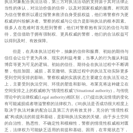
执法对象配合执法活动，第三方对执法活动的支持源于其对法律正
当性的体认，对法治价值的信仰，以及对国家权威的服膺。村民因
为信任警察所以通过报警来救济自身受损权益，他们将警察作为更
权威的纠纷解决者。警察的权威与公信力是影响执法的根本因素。
很多人在危难时首先想到警察，他们对警察抱有深沉的信任与期
待，坚信借助于拥有强制权、更具权威的警察，他们的合法权益可
以得到及时、有效保障。
但是，在具体执法过程中，抽象的信仰和服膺、初始的期待与
信任会让位于更为具体、现实的利益考量，当事人的行为服从利益
博弈等更为可见的逻辑。初始的信任、期待会在执法过程中不断调
整，包括加固、减损，甚至撤销。实践过程中的执法互动实际更多
受到空间安排的影响。警察权威的实践状态主要建立在执法互动之
上，主要受到执法空间、环境的塑造和影响。布莱克将这种建立在
空间安排之上的权威称为“情境性权威”(Situational authority)，与传统
理论中的法律权威(Legal authority)相区别，(37)提出执法情境的变化
有可能减损或者增溢警察的法律权力。(38)执法是否成功很大程度上
取决于执法对象的配合以及第三方的有效支持，充分的“情境性权
威”构成执法的前提和基础，是影响执法实效的关键。由于乡土空间
的自治性、熟悉性、不确定性和模糊性，警察的情境性权威相对匮
乏，法律权力可能缺乏适用的前提和基础。因而，在常规状态下，