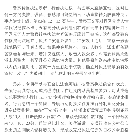
警察转换执法场所、行使执法权，与当事人直接互动。这时任
何一方的失措、误解、敏感都可能使语言互动直接转为肢体冲突，
事态陡然升级。例如在“12・13”案件中，警察王文军对周秀云等人情
绪状况把握不准，没有充分认识到他们在讨薪无果下的精神压力；
周秀云等人对警察转换执法空间策略反应过于敏感，这些都导致合
作格局无法建立，执法冲突意外发生。冲突发生之后，警察一般会
就地防守，呼叫支援。如果冲突规模小、攻击人数少，派出所备勤
警察会参与进来。若冲突规模大、攻击人数众多，即需要调集周边
派出所警力，甚至县公安局执法力量。其他警察的到来改变执法场
域内的力量对比，警察一方重新处于优势，确立对执法现场的有效
管控，攻击行为被制止，参与攻击的人被带至派出所。
另外，专项行动与联合执法也可能打破警察执法的合作状态。
专项行动具有运动式治理特征，在短期内动员基层警力，对某类违
法犯罪活动进行打击。(47)专项行动包括制定行动方案、实施评比排
名、行动总结三个阶段。专项行动将执法任务按百分制量化分解，
设定破案指标。如在“平安”行动中，Y镇派出所需完成刑拘侵财犯罪
人数10人，打击侵财团伙数1个，破获侵财案件数10起，三个部分各
占40、40、20分。通过评比排名、奖优诫后，专项行动在乡村公安
派出所之间嵌入锦标赛关系，形成以完成执法任务为目标的争胜格