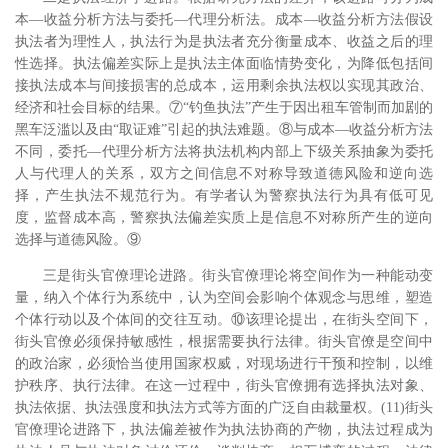
本―收益分析方法与委托―代理分析法。成本―收益分析方法假设
执法者为理性人，执法行为是执法者充分衡量成本、收益之后的理
性选择。执法偏差实际上是执法主体面临情势变化，为降低包括间
接执法成本与间接损害的总成本，运用剩余执法权以实现其政治、
经济和社会目标的结果。⑦“钓鱼执法”产生于因出租车管制而加剧的
黑车泛滥以及由“取证难”引起的执法难题。⑧与成本―收益分析方法
不同，委托―代理分析方法将执法机构内部上下级关系抽象为委托
人与代理人的关系，双方之间信息不对称导致道德风险和逆向选
择，产生执法不规范行为。有学者认为警察执法行为具有低可见
度，监督成本高，警察执法偏差实质上是信息不对称所产生的逆向
选择与道德风险。⑨
三是街头官僚理论进路。街头官僚理论将空间作为一种能动变
量，纳入个体行为系统中，认为空间会影响个体观念与思维，塑造
个体行动以及个体间的交往互动。⑩该理论提出，在街头空间下，
街头官僚必须保持敏感性，根据需要执行法律。街头官僚是空间中
的政治家，必须恰当使用国家权威，对现场进行干预和控制，以维
护秩序、执行法律。在这一过程中，街头官僚拥有选择执法对象、
执法依据、执法强度和执法方式等方面的广泛自由裁量权。(11)街头
官僚理论进路下，执法偏差被作为执法协商的产物，执法过程成为