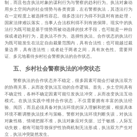
制，而且包含执法对象的谋利行为与警察的趋利行为。执法对象动
用乡土空间内的社会情势与各类资源，左右警察执法，其违法行为
在一定程度上被选择性容忍。很多违法行为得不到及时有效处理，
国家法律难以落实，当事人合法权利得不到有效保障。现实中的执
法行为既可能是基于情势而被动选择的技术手段，也可能是一种自
保或者趋利行为，是执法不作为、选择性执法。合作状态的执法行
为既可能发生在法定自由裁量范围内，具有合法性；也可能越过裁
量边界，具有违法性；或者处于两者之间，具有灰色性。需要辩
证、多元地看待乡村社会警察执法的合作状态。
五、乡村社会警察执法的冲突状态
警察执法的合作状态并不稳定，很多因素可能会打破执法双方
的协商关系，从而改变执法互动的合作逻辑。首先，乡土空间具有
不确定性，各种不确定因素可能引发执法冲突，从而改变执法互动
模式。在执法实践中维持合作状态，不仅需要拥有丰富的执法经
验、阅历，而且必须具备对执法环境的深入理解和把握，根据具体
环境不断调整执法技术与策略。警察对执法环境判断失误，对执法
对象性格、情绪把握不准，执法对象应对失据、过于敏感，人际互
动失败，都有可能导致保护性协商机制无法形成，执法双方产生对
立，执法冲突陡然发生。