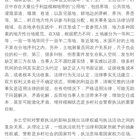
庄中存在大量位于利益模糊地带的“公用地”，包括界墙、公共坟地、
灌溉渠道、堰塘、巷道，以及宅基地、耕地边的界树、界沟、界垄
等。第二，村庄地方性共识参与利益分配，相关事务溢出法律治理
领域。在农地承包实践中，村庄形成了一套参照人情、地力多种因
素的地方性分地规范。在X镇，根据肥力不同，土地被分为一等和二
等，一亩一等地等同于一亩半二等地。靠近坡地，水源不好的土地
不算在分地序列之内。另外，土地测量员同农户关系好，尺子也会
拉的松一些。第三、很多纠纷、伤害案件发生在私人空间，发生时
缺乏第三方在场，当事人又不愿吐露实情，事实难以还原。很多村
民间的合同其实是口头约定，缺乏证人与书面证据。证据收集成本
高，或者根本无法收集。法律行为无法认定，法律事实无法建立，
双方权利义务处于不确定状态。明晰的利益边界，清晰完整的法律
事实是适用法律的前提。在有些情况下，严格适用法律，可能无助
于问题解决、矛盾化解，反而给当事人生活带来不便，增加交往成
本，甚至可能激化矛盾。维持模糊状态是乡村社会警察执法的重要
目标。
乡土空间对警察执法的影响反映出法律权威与执法活动之间的
复杂关系。从理论上讲，一线执法依托于法律和国家所赋予的抽象
性权威。警察是乡村社会的国家符号，执法意味着国家权力在场。