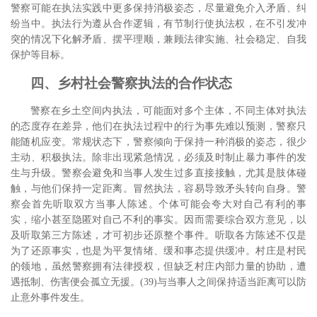
警察可能在执法实践中更多保持消极姿态，尽量避免介入矛盾、纠
纷当中。执法行为遵从合作逻辑，有节制行使执法权，在不引发冲
突的情况下化解矛盾、摆平理顺，兼顾法律实施、社会稳定、自我
保护等目标。
四、乡村社会警察执法的合作状态
警察在乡土空间内执法，可能面对多个主体，不同主体对执法
的态度存在差异，他们在执法过程中的行为事先难以预测，警察只
能随机应变。常规状态下，警察倾向于保持一种消极的姿态，很少
主动、积极执法。除非出现紧急情况，必须及时制止暴力事件的发
生与升级。警察会避免和当事人发生过多直接接触，尤其是肢体碰
触，与他们保持一定距离。冒然执法，容易导致矛头转向自身。警
察会首先听取双方当事人陈述。个体可能会夸大对自己有利的事
实，缩小甚至隐匿对自己不利的事实。因而需要综合双方意见，以
及听取第三方陈述，才可初步还原整个事件。听取各方陈述不仅是
为了还原事实，也是为平复情绪、缓和事态提供缓冲。村庄是村民
的领地，虽然警察拥有法律授权，但缺乏村庄内部力量的协助，遭
遇抵制、伤害便会孤立无援。(39)与当事人之间保持适当距离可以防
止意外事件发生。