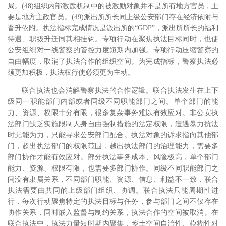
局。(48)组织内部激励机制中的被激励对象并不是所有地方官员，主
要是地方主政官员。(49)派出所所长同上级公安部门存在经济依附与
晋升依附。执法指标完成情况是派出所的“GDP”，派出所所长的福利
待遇、职级升迁同其相挂钩。专项行动在聚焦执法目标同时，也使
公安组织对一线警察的管控力度短期内加强。专项行动压缩警察的
自由幅度，取消了执法合作的组织空间。为完成指标，警察执法必
须更加积极，执法权行使必须更为主动。
联合执法也会消解警察执法的合作逻辑。联合执法发生在上下
级同一职能部门内部或者同级不同职能部门之间。单个部门的能
力、资源、权限十分有限，很多复杂事务难以有效应对。非公安执
法部门缺乏实施限制人身自由强制措施的法定权限，遭遇暴力抗法
时无能为力，只能寻求公安部门配合。执法对象的诉求指向其他部
门，超出执法部门的权限范围，越出执法部门的治理能力，需要多
部门协作才能有效应对。部分执法事务成本、风险极高，单个部门
能力、资源、权限有限，也需要多部门协作。同级不同职能部门之
间没有隶属关系，不同部门职能、资源、信息、利益不一致，联合
执法需要由共同的上级部门组织、协调。联合执法只能周期性进
行，每次行动聚焦特定的执法目标与任务，参与部门之间不仅存在
协作关系，同时嵌入监督与制约关系，执法合作的空间被取消。在
联合执法中，执法力量短时期内聚集，乡土空间自治性、模糊性对