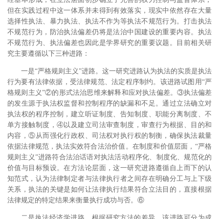
但在实践过程中这一体系并未得到有效落实，现实中依然存在大量
选择性执法、暴力执法、执法不作为等执法不规范行为。打击执法
不规范行为，防治执法偏差仍将是法治中国建设的重要内容。执法
不规范行为、执法偏差也因此是学界研究的重要议题。目前相关研
究主要遵循以下三种进路：
一是“严格规则主义”进路。这一研究进路认为执法的实质是执法
行为要有法律依据，受法律规范、法定程序制约。该进路试图用“严
格规则主义”②的形式法治思维来解释和应对执法偏差。③执法偏差
的发生源于执法权监督和控制程序的缺漏和不足。通过立法确立对
执法权的程序控制，建立听证制度、告知制度、职能分离制度、不
单方接触制度，④以及建立司法审查制度，审查行为根据、目的和
内容，⑤从而强化行政权、司法权对执行权的制衡，确保执法裁量
依据法律规范，执法实效符合法治价值。在制度和价值层面，“严格
规则主义”进路符合法治话语对执法活动程序化、制度化、规范化的
价值与目标预设。在方法论层面，这一研究进路遵循自上而下的认
知范式，认为法律制定者与法律执行者之间存在明确分工与上下级
关系，执法的关键是如何让法律执行结果符合立法目的，直接根据
法律规定的特定结果来衡量执行成功与否。⑥
二是执法经济学进路。根据研究方法的差异，该进路可分为成