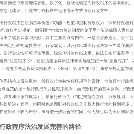
确将推进行政管理信息化、数字化、智能化确定为行政程序的基本原则。
信息化建设。
四是在行政程序中运用电子方式送达行政文书。
出行政程序立法的基本价值和功能：规范和控制行政权力，保护行政相对
给行政权力定规矩、划界限”“把权力关进制度的笼子里”“依法保障人民权
做出了诸多探索和贡献，其中主要亮点有四个。一是将公开透明、公平公
关制定行政规范性文件、行政规划，以及作出重大行政决策应当遵守和践
、进行合法性和可行性审查、经集体讨论作出决定、依法公布和备案等（
遵循“法定程序”外，还必须遵循具体法律未明确规定的一般“正当程序”
。四是专节规定投诉举报程序（《条例》第
章第
节）和专章规定监督程
10
4
体系结构上既注重对一般行政行为共性程序规范的设计，也兼顾对行政机
重点规范的是一般行政行为共性程序规则，如行政程序的基本原则、行政
、调查和证据制度等）、抽象行政行为（制定规范性文件、行政规划、行
纠纷解决）程序，但同时也兼顾到对行政机关非权力性行为的特别程序，
在逻辑性上较为严密，虽有进一步完善的空间，但无疑可以为今后国家统
行政程序法治发展完善的路径