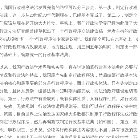
，我国行政程序法治发展完善的路径可以分三步走。第一步，制定行政程
法规，这一步从
世纪
年代到现在，已经基本完成了。第二步，制定全
20
90
们应该从现在起开始大力推动。事实上，我们行政法学界已经为此做了大
行政立法研究组曾经草拟出了一个行政程序立法建议稿，笔者主持的行政
序法试拟稿”和一个“行政程序法专家建议稿”。我们完全可以在此基础上
和行政程序地方政府规章、地方性法规，用三到五年的时间，制定出一部
的基础上，编纂统一的行政基本法典。
以来，我国行政法学术界和实务界一直在讨论编纂行政基本法典的必要与
情况和行政法的特点，我国应当先制定行政程序法，然后编纂行政基本法
法的核心和最重要的部分是行政程序法，而非行政实体法。只有先制定出
分散，且体系庞杂，编纂法典非短时期内能完成，而法治政府建设迫切需
间。第三，行政法中有些规则，既有实体性质，又有程序性质。如行政程
、失效、无效规则，行政法律适用规则等。我们可以在行政程序立法中纳
。第四，目前世界上法治发达国家绝大多数都只制定了行政程序法或行政
制定行政程序法，然后再编纂或制定行政基本法典（如韩国）。
第五，我
织、职权职责、公务员、公物等行政实体法内容变动不居，具有很强的变
稳定性。但相比于一般的法律，法典通常具有较强的稳定性和连续性，不