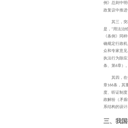
例》总则中明
政复议中推进
其三，突
是，
“用法治
《条例》同样
确规定行政机
众和专家意见
执法行为除应
条、第
章）
6
其四，在
章
条，其
166
度、听证制度
政解纷（矛盾
系结构的设计
三、我国