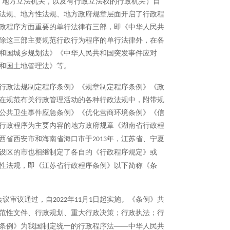
、地方立法机关，以及有行政立法权的行政机关）自
法规、地方性法规、地方政府规章层面开启了行政程
政程序方面重要的单行法律有三部，即《中华人民共
除这三部主要规范行政行为程序的单行法律外，在各
和国城乡规划法》《中华人民共和国突发事件应对
和国土地管理法》等。
行政法规制定程序条例》《规章制定程序条例》《政
在规范有关行政管理活动的各种行政法规中，附带规
公共卫生事件应急条例》《优化营商环境条例》《信
行政程序为主要内容的地方政府规章《湖南省行政程
西省西安市和海南省海口市于
年，江苏省、宁夏
2013
设区的市也相继制定了各自的《行政程序规定》或
性法规，即《江苏省行政程序条例》以下简称《条
会议审议通过，自
年
月
日起实施。《条例》共
2022
11
1
范性文件、行政规划、重大行政决策；行政执法；行
条例》为我国制定统一的行政程序法――中华人民共