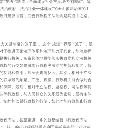
要
“在法治轨道上全面建设社会主义现代化国家”。笔
、法治政府、法治社会一体建设”的全面依法治国的工
政府建设而言，完善行政程序法治则是其必由之路。
力关进制度的笼子里”。这个“规矩”“界限”“笼子”，最
对于推进国家治理体系和治理能力现代化，能够发挥
是执行机关，负责具体地贯彻落实执政党和立法机关
政权的行使如果脱离行政程序法治的规范和制约，就
的功能和作用，甚至会走向反面。其次，相对于立法
的联系最为频繁、广泛、直接。行政机关能否做到合
和保障。最后，相对于立法权、监察权、司法权等其
认等行政权，与人民群众的关系最为密切，最有条件
、制约和监督行政权的行使，如此才能有效防止行政
政程序法，甚至更进一步的就是编纂《行政程序法
子”。统一的行政程序法最有利于事前事中防止行政权