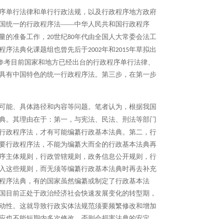
序单行法律和单行行政法规，以及行政程序地方政府
国统一的行政程序法――中华人民共和国行政程序
量的准备工作，
世纪
年代由全国人大常委会法工
20
80
程序法典化课题组也曾先后于
年和
年草拟出
2002
2015
，参考目前国家和地方已经出台的行政程序单行法律、
具有中国特色的统一行政程序法。第三步，在第一步
可能、具体路径和内容等问题。笔者认为，根据我国
典。其理由在于：
第一，与宪法、民法、刑法等部门
行政程序法，才有可能编纂行政基本法典。第二，行
要行政程序法，不能为编纂大而全的行政基本法典再
序主体规则，行政管辖规则，政务信息公开规则，行
入这些规则，而无须等编纂行政基本法典时再去补充
程序法典，有的国家虽然编纂或制定了行政基本法
国目前正处于政治经济社会快速发展变化的转型期，
动性。这就导致行政实体法规范须要频繁修改和增加
应也不能短期内多次修改，否则会损害法典的安定