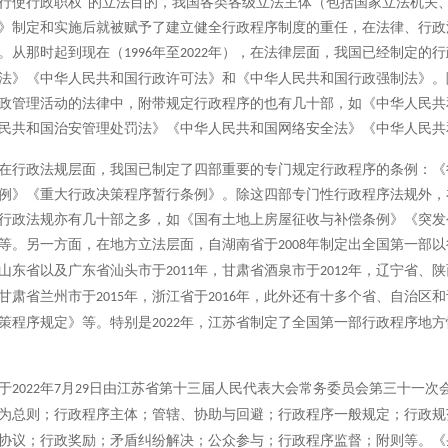
行使行政职权”的立法目的，我国各类各级立法主体（包括国家立法机关
》制定和实施后就被赋予了建立健全行政程序制度的重任，在法律、行政
。从那时起到现在（
年至
年），在法律层面，我国已经制定的行
1996
2022
法》《中华人民共和国行政许可法》和《中华人民共和国行政强制法》。
政管理活动的法律中，附带规定行政程序的也有几十部，如《中华人民共
民共和国治安管理处罚法》《中华人民共和国网络安全法》《中华人民共
在行政法规层面，我国已制定了四部重要的专门规定行政程序的条例：《
例》《重大行政决策程序暂行条例》。除这四部专门性行政程序法规外，
行政法规亦有几十部之多，如《国有土地上房屋征收与补偿条例》《突发
等。另一方面，在地方立法层面，自湖南省于
年制定出全国第一部以
2008
山东省以及广东省汕头市于
年，甘肃省酒泉市于
年，辽宁省、陕
2011
2012
甘肃省兰州市于
年，浙江省于
年，此外还有十多个省、自治区和
2015
2016
策程序规定》等。特别是
年，江苏省制定了全国第一部行政程序地方
2022
于
年
月
日由江苏省第十三届人民代表大会常务委员会第三十一次
2022
7
29
为总则；行政程序主体；管辖、协助与回避；行政程序一般规定；行政规
协议；行政奖励；矛盾纠纷解决；公众参与；行政程序监督；附则等。《