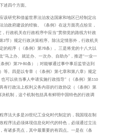
下述四个方面。
应该研究和借鉴世界法治发达国家和地区已经制定出
法治政府建设的经验。《条例》在这方面亮点纷呈，
定，行政机关在行政程序中应当“贯彻党的路线方针政
第
节）规定行政决策程序。除法定情形外，行政机关
3
定的程序（《条例》第
条）。三是将党的十八大以
78
批“马上办、就近办、一次办、自助办”，推进“一业一
《条例》第
条）；对能够通过事中事后监管达到
79-80
）等。四是以专章（《条例》第七章和第八章）规定
，也可以依当事人申请实施行政指导”（《条例》第
110
具有行政法上权利义务内容的行政协议（《条例》第
解决机制，这个机制包括具有鲜明中国特色的行政调
程序法大多是
世纪工业化时代制定的，我国现在制
20
政程序法必须体现信息化时代的特色，必须通过立法
，有诸多亮点，其中最重要的有四点。一是在《条