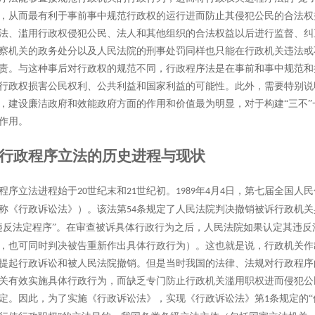
，从而最有利于事前事中规范行政权的运行进而防止其侵犯公民的合法权
法、滥用行政权侵犯公民、法人和其他组织的合法权益以后进行监督、纠
察机关的政务处分以及人民法院的刑事处罚同样也只能在行政机关违法或
责。与这种事后对行政权的规范不同，行政程序法是在事前和事中规范和
行政权损害公民权利、公共利益和国家利益的可能性。此外，需要特别说
，建设廉洁政府和效能政府方面的作用和价值最为明显，对于构建“三不”一
作用。
行政程序立法的历史进程与现状
程序立法进程始于
世纪末和
世纪初。
年
月
日，第七届全国人民
20
21
1989
4
4
称《行政诉讼法》）。该法第
条规定了人民法院判决撤销被诉行政机关
54
违反法定程序”。
在审查被诉具体行政行为之后，人民法院如果认定其违反
，也可同时判决被告重新作出具体行政行为）。这也就是说，行政机关作
提起行政诉讼和被人民法院撤销。但是当时我国的法律、法规对行政程序
关有效实施具体行政行为，而缺乏专门防止行政机关滥用职权进而侵犯公
定。因此，为了实施《行政诉讼法》，实现《行政诉讼法》第
条规定的
1