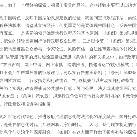
法，做了一个很好的探索，积累了宝贵的经验。这些经验主要可以归纳为
现中国特色，反映中国法治政府建设的经验。我国制定行政程序法，虽然
程序法版本，借鉴其立法经验，但更重要的是要体现中国特色，反映中国
有五点。一是将党的领导确定为行政程序的基本原则。《条例》第
条规
3
，把党的领导贯穿到行使行政职权全过程”。二是以专节（《条例》第
章
5
决策均应遵循公众参与、专家论证、风险评估、合法性审查和集体讨论决
进“放管服”改革的成功经验直接规定进《条例》的有关条文中，如行政审
行“在线咨询、网上申请、网上审批、网端推送、快递送达”的办理模式（
且不会产生严重后果的行政许可，可以实行告知承诺制（《条例》第
条
82
强制性方式――行政指导和行政协议：“行政机关可以主动实施行政指导
关为了实现行政管理或者公共服务目标，可与公民、法人或其他组织订立
是以专章（《条例》第
章）规定行政争议和其他社会矛盾纠纷的多元化
10
、行政复议和投诉举报制度。
现
世纪时代特色，推进政府治理信息化与法治化的深度融合。国外行政
21
，是处在信息化时代（互联网和元宇宙时代）。因此，我们现在制定的行
信息化与法治化的深度融合。《条例》在这方面同样做了很多有益的探索