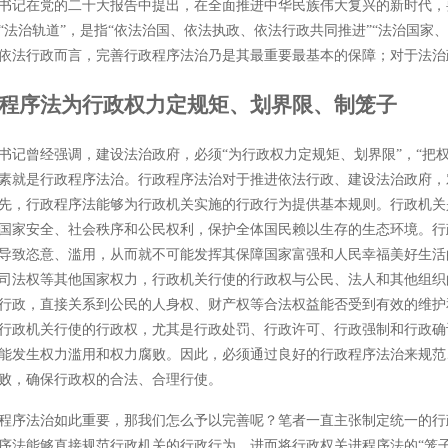
书记在党的二十大报告中提出，在全面推进中华民族伟大复兴的新时代，
“法治轨道”，是指“依法治国、依法执政、依法行政共同推进”“法治国家
依法行政而言，完善行政程序法治乃是其最重要最基本的保障；对于法治
程序法为行政权力定规矩、划界限、制笼子
书记曾经强调，建设法治政府，必须
“为行政权力定规矩、划界限”，“把权
素就是行政程序法治。行政程序法治对于推进依法行政、建设法治政府，
先，行政程序法能够为行政机关实施的行政行为提供基本规则。行政机关
国家安全、社会秩序和公民权利，保护全体国民赖以生存的生态环境。行
导致恣意、滥用，从而就不可能发挥其保障国家富强和人民幸福美好生活
司法权等其他国家权力，行政机关行使的行政权与公民、法人和其他组织
行政，直接关系到公民的人身权、财产权等合法权益能否受到有效的维护
行政机关行使的行政权，尤其是行政处罚、行政许可、行政强制和行政确
能发生权力滥用和权力腐败。因此，必须通过良好的行政程序法治来规范
败，确保行政权的合法、合理行使。
程序法治如此重要，那我们怎么予以完善呢？笔者一直主张制定统一的行
序法能够直接规范行政机关的行政行为，进而将行政权关进程序法的
“笼