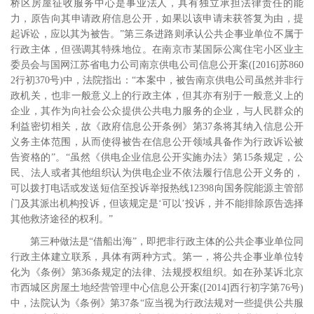
桥区房屋征收服务中心是事业法人，具有独立承担法律责任的能
力，原告向其申请政府信息公开，如果以该申请未获答复为由，提
起诉讼，应以其为被告。”第三条进路则承认公共企事业单位不属于
行政主体，但强调其特殊地位。在南京市某国际公寓住宅小区业主
委员会与国网江苏省电力公司南京供电公司信息公开案
([2016]
苏
860
2
行初
370
号
)
中，法院指出：“本案中，被告南京供电公司虽然并非行
政机关，也非一般意义上的行政主体，但其亦有别于一般意义上的
企业，其作为向社会公众提供公共电力服务的企业，与人民群众的
利益密切相关，故《政府信息公开条例》第
37
条将其纳入信息公开
义务主体范围，从而使得被告在信息公开领域具备作为行政诉讼被
告资格的”。“虽然《供电企业信息公开实施办法》第
15
条规定，公
民、法人或者其他组织认为供电企业不依法履行信息公开义务的，
可以拨打电话或发送短信至投诉举报热线
12398
向国务院能源主管部
门及其派出机构投诉，但该规定是‘可以’投诉，并不能排除原告选择
其他救济途径的权利。”
第三种做法是“借船出海”，即把非行政主体的公共企事业单位同
行政主体建立联系，具体有两种方式。第一，将公共企事业单位转
化为《条例》第
36
条规定的法律、法规授权组织。如在孙某诉北京
市西城区房屋土地经营管理中心信息公开案
([2014]
西行初字第
76
号
)
中，法院认为《条例》第
37
条“应当视为行政法规对一些提供公共服