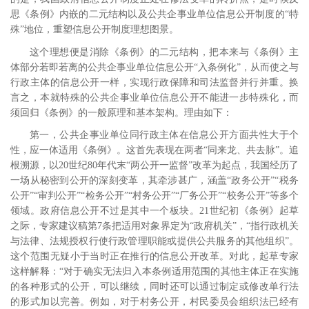
思《条例》内嵌的二元结构以及公共企事业单位信息公开制度的“特
殊”地位，重塑信息公开制度理想图景。
这个理想便是消除《条例》的二元结构，把本来与《条例》主
体部分若即若离的公共企事业单位信息公开“入条例化”，从而使之与
行政主体的信息公开一样，实现行政保障和司法监督并行并重。换
言之，本就特殊的公共企事业单位信息公开不能进一步特殊化，而
须回归《条例》的一般原理和基本架构。理由如下：
第一，公共企事业单位同行政主体在信息公开方面共性大于个
性，应一体适用《条例》。这首先表现在两者“同来龙、共去脉”。追
根溯源，以
20
世纪
80
年代末“两公开一监督”改革为起点，我国经历了
一场从秘密到公开的深刻变革，其牵涉甚广，涵盖“政务公开”“税务
公开”“审判公开”“检务公开”“村务公开”“厂务公开”“校务公开”等多个
领域。政府信息公开不过是其中一个板块。
21
世纪初《条例》起草
之际，专家建议稿第
7
条把适用对象界定为“政府机关”，“指行政机关
与法律、法规授权行使行政管理职能或提供公共服务的其他组织”。
这个范围无疑小于当时正在推行的信息公开改革。对此，起草专家
这样解释：“对于确实无法归入本条例适用范围的其他主体正在实施
的各种形式的公开，可以继续，同时还可以通过制定或修改单行法
的形式加以完善。例如，对于村务公开，村民委员会组织法已经有