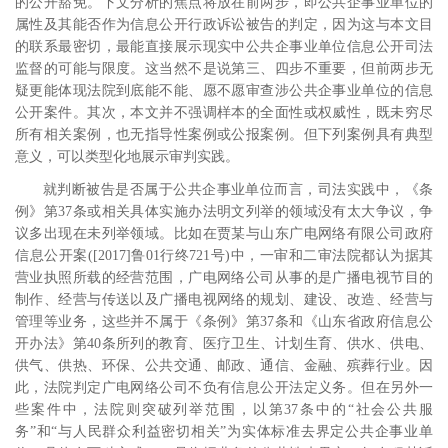
的公开豁免。下文分析的焦点将放在前两步，即公共企事业单位的
属性及其能否作为信息公开行政诉讼被告的判定，因为这与本文目
的联系最密切，最能直接展示现实中公共企事业单位信息公开司法
监督的可能与限度。这当然不是说第三、四步不重要，但前两步无
疑更能体现法院到底能不能、愿不愿审查涉公共企事业单位的信息
公开案件。其次，本文并不强调样本的全面性或权威性，既未穷尽
所有相关案例，也无指导性案例或公报案例。但下列案例具有典型
意义，可以类型化地展示审判实践。
就判断被告是否属于公共企事业单位而言，司法实践中，《条
例》第
37
条或相关具体实施办法明文列举的领域没有太大争议，争
议多出现在未列举领域。比如在贾某与山东广电网络有限公司政府
信息公开案
([2017]
鲁
01
行终
721
号
)
中，一审和二审法院都认为据其
营业执照所载的经营范围，广电网络公司从事的是广播电视节目的
制作、经营与传送以及广播电视网络的规划、建设、改造、经营与
管理等业务，这些并不属于《条例》第
37
条和《山东省政府信息公
开办法》第
40
条所列的教育、医疗卫生、计划生育、供水、供电、
供气、供热、环保、公共交通、邮政、通信、金融、殡葬行业。因
此，法院判定广电网络公司不负有信息公开法定义务。但在另外一
些案件中，法院则突破列举范围，以第
37
条中的“社会公共服
务”和“与人民群众利益密切相关”为实体标准去界定公共企事业单