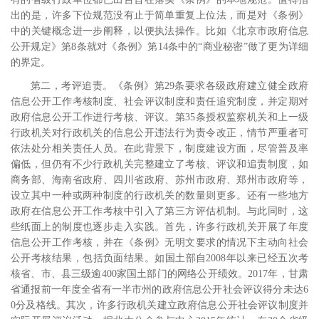
出的是，许多下位规范没有止于简单重复上位法，而是对《条例》
中的关键概念进一步阐释，以便执法操作。比如《北京市政府信息
公开规定》第
8
条就对《条例》第
14
条中的“商业秘密”做了更为详细
的界定。
第二，考评追责。《条例》第
29
条要求各级政府建立健全政府
信息公开工作考核制度、社会评议制度和责任追究制度，并定期对
政府信息公开工作进行考核、评议。第
35
条授权监察机关和上一级
行政机关对行政机关的信息公开违法行为责令改正，情节严重者可
依法处分相关责任人员。在此背景下，制度建设方面，尽管普及率
偏低，但仍有不少行政机关完整建立了考核、评议和追责制度，如
商务部、海南省政府、四川省政府、苏州市政府、郑州市政府等，
设立其中一种或两种制度的行政机关的数量则更多。
还有一些地方
政府在信息公开工作考核中引入了第三方评估机制。
与此同时，这
些纸面上的制度也逐步走入实践。首先，许多行政机关开展了年度
信息公开工作考核，并在《条例》无明文要求的情况下主动向社会
公开考核结果，包括负面结果。如国土部自
2008
年以来已经五次考
核省、市、县三级逾
400
家国土部门的网络公开绩效。
2017
年，甘肃
省通报前一年度全省有一半市州的政府信息公开社会评议得分未达
6
0
分及格线。
其次，许多行政机关建立政府信息公开社会评议制度并