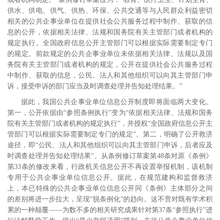
供水、供电、供气、供热、环保、公共交通等与人民群众利益密切
相关的公共企事业单位在提供社会公共服务过程中制作、获取的信
息的公开，依据相关法律、法规和国务院有关主管部门或者机构的
规定执行。全国政府信息公开主管部门可以根据实际需要制定专门
的规定。前款规定的公共企事业单位未依据相关法律、法规以及国
务院有关主管部门或者机构的规定，公开在提供社会公共服务过程
中制作、获取的信息，公民、法人和其他组织可以向其主管部门申
诉，接受申诉的部门应当及时调查处理并告知处理结果。”
据此，我国公共企事业单位信息公开制度即将面临两大变化。
第一，公开依据由“参照条例执行”变为“依据相关法律、法规和国务
院有关主管部门或者机构的规定执行”，并授权“全国政府信息公开主
管部门可以根据实际需要制定专门的规定”。第二，明确了公开救济
途径，即“公民、法人和其他组织可以向其主管部门申诉，后者应及
时调查处理并告知处理结果”。从条例修订草案第
48
条对原《条例》
第
33
条的修改来看，行政机关信息公开不再设置举报机制，该机制
专用于公共企事业单位信息公开。据此，在规范建构和监督救济
上，本已特殊的公共企事业单位信息公开同《条例》主体部分之间
的差别将进一步拉大，呈现“脱条例化”的趋向。这不啻对既有学术积
累的一种颠覆――为数不多的相关研究成果针对第
37
条“参照执行”进