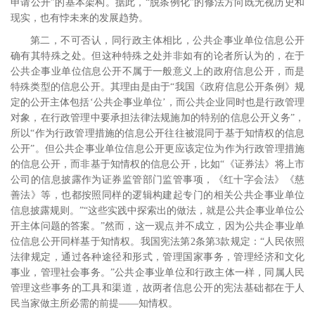
申请公开”的基本架构。据此，“脱条例化”的修法方向既无视历史和
现实，也有悖未来的发展趋势。
第二，不可否认，同行政主体相比，公共企事业单位信息公开
确有其特殊之处。但这种特殊之处并非如有的论者所认为的，在于
公共企事业单位信息公开不属于一般意义上的政府信息公开，而是
特殊类型的信息公开。
其理由是由于“我国《政府信息公开条例》规
定的公开主体包括‘公共企事业单位’，而公共企业同时也是行政管理
对象，在行政管理中要承担法律法规施加的特别的信息公开义务”，
所以“作为行政管理措施的信息公开往往被混同于基于知情权的信息
公开”。但公共企事业单位信息公开更应该定位为作为行政管理措施
的信息公开，而非基于知情权的信息公开，比如“《证券法》将上市
公司的信息披露作为证券监管部门监管事项，《红十字会法》《慈
善法》等，也都按照同样的逻辑构建起专门的相关公共企事业单位
信息披露规则。”“这些实践中探索出的做法，就是公共企事业单位公
开主体问题的答案。”
然而，这一观点并不成立，因为公共企事业单
位信息公开同样基于知情权。我国宪法第
2
条第
3
款规定：“人民依照
法律规定，通过各种途径和形式，管理国家事务，管理经济和文化
事业，管理社会事务。”公共企事业单位和行政主体一样，同属人民
管理这些事务的工具和渠道，故两者信息公开的宪法基础都在于人
民当家做主所必需的前提――知情权。