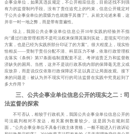
企事业单位，如果其违反规定，不公开相应信息，目前还找不到强
有力的监督制约手段。没有了责任追究上的约束，信息公开规定对
于公共企事业单位的震慑力也就微乎其微了”。
从前文论述来看，这
并非一时一地之弊，而是带有普遍性。
综上，我国公共企事业单位信息公开
10
年实践的经验并不指
向“通过行政管理权而不是司法权来保障其落到实处，是现实可行的
方案，也是已经为实践所部分印证了的方案”。很大程度上，现实恰
恰相反――受制于责任分配不清、科层压力不够，依靠行政管理权
去落实《条例》第
37
条面临制度配套不足、考评追责乏力和监督救
济缺失的困局。当然，这并不是说行政系统内部的保障毫无意义或
应放弃，而是说仅仅依靠行政保障还不足以真正让局面改观。接下
来的问题是：被认为并不现实可行的司法监督在实践中究竟起到了
多大作用？
三、公共企事业单位信息公开的现实之二：司
法监督的探索
不可否认，相较于行政机关，我国公共企事业单位信息公开的
司法裁判相对不发达，相关案例数量较少。
这是因为在规则层
面，“公共企事业单位不具备行政主体资格，一般不能进入行政诉讼