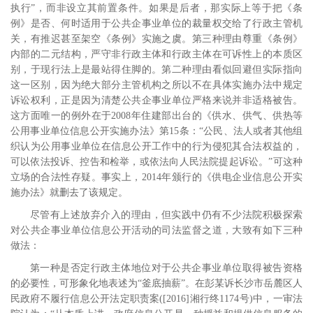
执行”，而非设立其前置条件。如果是后者，那实际上等于把《条
例》是否、何时适用于公共企事业单位的裁量权交给了行政主管机
关，有推迟甚至架空《条例》实施之虞。第三种理由尊重《条例》
内部的二元结构，严守非行政主体和行政主体在可诉性上的本质区
别，于现行法上是最站得住脚的。第二种理由看似回避但实际指向
这一区别，因为绝大部分主管机构之所以不在具体实施办法中规定
诉讼权利，正是因为清楚公共企事业单位严格来说并非适格被告。
这方面唯一的例外在于
2008
年住建部出台的《供水、供气、供热等
公用事业单位信息公开实施办法》第
15
条：“公民、法人或者其他组
织认为公用事业单位在信息公开工作中的行为侵犯其合法权益的，
可以依法投诉、控告和检举，或依法向人民法院提起诉讼。”
可这种
立场的合法性存疑。事实上，
2014
年颁行的《供电企业信息公开实
施办法》就删去了该规定。
尽管有上述放弃介入的理由，但实践中仍有不少法院积极探索
对公共企事业单位信息公开活动的司法监督之道，大致有如下三种
做法：
第一种是否定行政主体地位对于公共企事业单位取得被告资格
的必要性，可形象化地表述为“釜底抽薪”。在彭某诉长沙市岳麓区人
民政府不履行信息公开法定职责案
([2016]
湘行终
1174
号
)
中，一审法