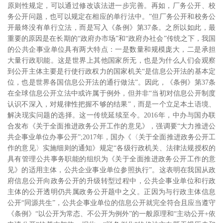
原则性规定，可以通过修改该法进一步完善。再如，厂务公开、校
务公开问题，也可以规定在相应的单行法中。”
但厂务公开和校务公
开最终没有单行立法，而是写入《条例》第
37
条。之所以如此，最
重要的原因是在长期的“政府办市场”和“政府办社会”传统之下，我国
的公共企事业单位具有两大特点：一是数量和规模庞大，二是承担
大量行政职能。这是世界上其他国家所无，也是为什么人们会观察
到公开主体主要是行使行政权力的国家机关“是信息公开法的基本定
位，也是世界各国信息公开法的通行做法”。
因此，《条例》第
37
条
在全球信息公开立法中或许属于例外，但并非“当初对信息公开制度
认识不深入，对规律性把握不够的结果”
，而是一个立足本土语境、
解决现实问题的选择。这一传统延续至今。
2016
年，中办与国办联
合发布《关于全面推进政务公开工作的意见》，强调要“大力推进公
共企事业单位办事公开”
;2017
年，国办《〈关于全面推进政务公开工
作的意见〉实施细则的通知》规定“各级行政机关、法律法规授权的
具有管理公共事务职能的组织为《关于全面推进政务公开工作的意
见》的适用主体，公共企业事业单位参照执行”。这表明在我国从政
府信息公开向政务公开的升级转型过程中，公共企事业单位和行政
主体的公开透明仍共属政务公开题中之义。正因为与行政主体信息
公开“同源共生”，公共企事业单位的信息公开就完全符合且应当遵守
《条例》“以公开为常态、不公开为例外”的一般原理和“主动公开
+
依