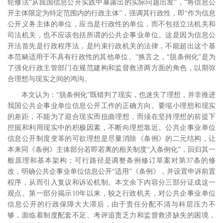
轮修法“从我国信息公开实践中暴露出的实际问题出发”，“将信息公
开主体限定为特定范围内的行政主体”，强调其行政性，即“作为信息
公开义务主体的单位，应当是行政性的单位，而不包括立法机关和
司法机关，也不应该包括所谓的公共企事业单位。这是因为信息公
开法首先是行政程序法，是约束行政机关的法律，不能超出这个基
本范畴适用于不具有行政性的其他单位。”
换言之，“脱条例化”是为
了强化行政主管部门在规范建构和监督救济两方面的角色，以期弥
合理想与现实之间的鸿沟。
本文认为：“脱条例化”既错判了现实，也迷失了理想，并非推进
我国公共企事业单位信息公开工作的正确方向。要缩小理想和现实
的差距，不能为了迎合现实而扭曲理想，而须在坚持理想的前提下
挖掘和利用现实中的积极因素，不断向理想靠近。公共企事业单位
信息公开制度变革的可欲理想是尽量消除《条例》的二元结构，让
本来同《条例》主体部分若即若离的相关制度“入条例化”，回归其一
般原理和基本架构；可行路径是调整条例修订草案对第
37
条的修
改，明确公共企事业单位信息公开“适用”《条例》，并设置申诉前置
程序，从而引入复议和诉讼机制。本文余下内容分三部分证成这一
观点。第一部分揭示
10
年以来，较之行政机关，对公共企事业单位
信息公开的行政保障大大滞后，由于责任分配不清与科层压力不
够，面临着制度配套不足、考评追责乏力和监督救济缺失的困境，