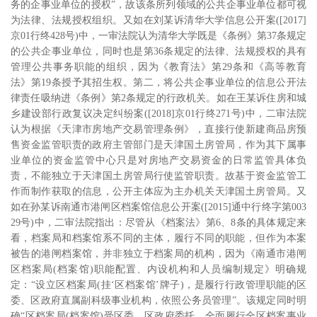
务的企事业单位的授权”，故该条所列领域的公共企事业单位都可视
为法律、法规授权组织。又如在刘某诉清华大学信息公开案
([2017]
京
01
行终
428
号
)
中，一审法院认为清华大学既是《条例》第
37
条规定
的公共企事业单位，同时也是第
36
条规定的法律、法规授权的具有
管理公共事务职能的组织，因为《教育法》第
29
条和《高等教育
法》第
19
条授予其招生权。第二，将公共企事业单位的信息公开法
律责任吸纳进《条例》第
2
条规定的行政机关。如在王某诉住房和城
乡建设部行政复议决定纠纷案
([2018]
京
01
行终
271
号
)
中，二审法院
认为根据《天津市房地产交易管理条例》，直接行使新建商品房预
售资金监管职责的政府主管部门是天津国土房管局，作为其下属事
业单位的资金监管中心只是对房地产交易资金的日常监管具体负
责，不能独立于天津国土房管局行使监管职责。故基于资金监管工
作而制作获取的信息，公开主体应为主办机关天津国土房管局。又
如在孙某诉南通市港闸区档案馆信息公开案
([2015]
通中行终字第
003
29
号
)
中，二审法院指出：尽管从《档案法》第
6
、
8
条的具体规定来
看，档案局和档案馆系不同的主体，履行不同的职能，但作为本案
被告的港闸档案馆，并非独立于档案局的机构，因为《南通市港闸
区档案局
(
档案馆
)
职能配置、内设机构和人员编制规定》明确规
定：“设立区档案局
(
挂‘区档案馆’牌子
)
，是履行行政管理职能的区
委、区政府直属副科级事业机构，依照公务员管理”。该规定同时明
确“区档案局
(
档案馆
)
受区委、区政府委托，全面履行全区档案事业