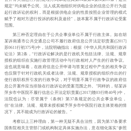
规定“均未赋予公民、法人或其他组织对供电企业的信息公开行为提
起行政诉讼的权利，而是根据供电企业的性质按照企业管理的模式
赋予了相对方进行投诉的权利及途径”，故本案不属于行政诉讼受案
范围。
第三种否定理由在于公共企事业单位不属于行政主体。如在胡
某诉南通市公共交通总公司不履行政府信息公开法定职责案
([2017]
苏
0611
行初
375
号
)
中，法院明确指出：根据《中华人民共和国行政诉
讼法》第
2
条，“行政诉讼解决的是行政机关包括法律、法规、规章
授权的组织在实施行政管理活动中与行政相对人产生的行政争议。
这也就意味着，在政府信息公开申请与答复过程中产生的相关争议
也仅限于针对行政机关或者法律、法规、规章授权的组织作出的行
使行政职权所引发的行政争议，对于明显不属于行政争议的政府信
息公开案件应当排除在行政诉讼的受案范围之外。”同样的，邬某诉
萍乡市中医院不履行信息公开法定职责案
([2017]
赣
03
行终
40
号
)
中，
法院也认为：尽管属于《条例》第
37
条规定的公共企事业单位，
但“在法律、法规、规章未授权赋予萍乡市中医院行政主体资格的情
况下，其不能成为行政诉讼的被告。”
考察以上三种理由，第一种无疑不具合法性，因为第
37
条要求
国务院相关主管部门或机构制定具体实施办法，意在细化落实“参照