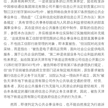
位，具体有两种方式。一是依据业务的公共性来界定。如在程某诉
中国移动通信集团湖北有限公司不履行信息公开法定职责案
([2015]
鄂江汉行初字第
00264
号
)
中，被告辩称自身并非第
37
条所指的公共企
事业单位，理由是“《工业和信息化部政府信息公开工作办法》第
28
条规定：‘具有管理公共事务职能或与人民群众利益密切相关的部直
属事业单位，其在提供社会公共服务过程中制作、获取的信息的公
开，参照本办法执行，并应根据本单位实际制订实施细则或补充规
定。’这就意味着工信部管理范围的公用企事业单位是部直属事业单
位，不包括工信部行政管理的对象，即本案被告。”但法院对此没有
采纳，而是指出：“被告是电子通讯运营商，面向社会公众提供电讯
服务，属于公共企业的范畴。”第二种是依据业务与公众利益的相关
性来界定。如在陈某诉天津市地下铁道运营有限公司信息公开案
([20
15]
和行初字第
0503
号
)
中，被告辩称尽管有第
37
条的参照执行规定，
但“由于目前被告的政府主管部门还未制定相关细则，原告要求被告
履行信息公开义务于法无据”。法院认为这一理由并不成立，因为“被
告天津市地下铁道运营有限公司作为公共轨道交通的管理、经营、
服务者，其社会公共服务行为无疑与人民群众的利益密切相关，符
合本条规定的履行政府信息公开的义务主体要求。因此，被告天津
市地下铁道运营有限公司是政府信息公开的行为主体。”
然而，即便判定为公共企事业单位，也不能自然推定为行政诉