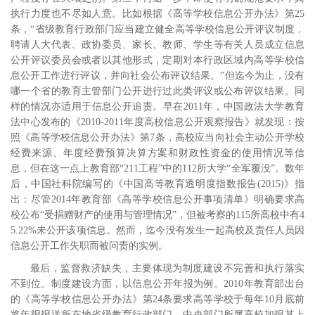
执行力度也不尽如人意。比如根据《高等学校信息公开办法》第
25
条，“省级教育行政部门应当建立健全高等学校信息公开评议制度，
聘请人大代表、政协委员、家长、教师、学生等有关人员成立信息
公开评议委员会或者以其他形式，定期对本行政区域内高等学校信
息公开工作进行评议，并向社会公布评议结果。”但迄今为止，没有
哪一个省的教育主管部门公开进行过此类评议或公布评议结果。同
样的情况亦适用于信息公开追责。早在
2011
年，中国政法大学教育
法中心发布的《
2010-2011
年度高校信息公开观察报告》就发现：按
照《高等学校信息公开办法》第
7
条，高校应当向社会主动公开学校
经费来源、年度经费预算决算方案和财政性资金的使用情况等信
息，但在这一点上教育部“
211
工程”中的
112
所大学“全军覆没”。
数年
后，中国社科院编写的《中国高等教育透明度指数报告
(2015)
》指
出：尽管
2014
年教育部《高等学校信息公开事项清单》明确要求高
校公布“受捐赠财产的使用与管理情况”，但被考察的
115
所高校中有
4
5.22%
未公开该项信息。
然而，迄今没有发生一起高校及责任人员因
信息公开工作失职而被问责的实例。
最后，监督救济缺失，主要体现为制度建设不完善和执行落实
不到位。制度建设方面，以信息公开年报为例。
2010
年教育部出台
的《高等学校信息公开办法》第
24
条要求高等学校于每年
10
月底前
将年报报送所在地省级教育行政部门，中央部门所属高校加报其上