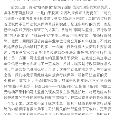
前文已述，修法“脱条例化”是为了缓解理想同现实的紧张关系，
具体基于两点认识：一是由于脱离“外部约束保证法定责任”，“对公
共企事业提出的参照适用要求，落实情况并不理想”；二是“通过行政
管理权而不是司法权来保障其落到实处，是现实可行的方案，也是
已经为实践所部分印证了的方案”。从这种“弱司法监督、强行政保
障”的认识出发，“脱条例化”本质上是放弃司法监督、加强行政保
障。然而，回顾我国公共企事业单位信息公开的
10
年经验，不难发
现这两点认识均错判了现实：一方面，行政保障大大滞后且深陷困
局，借其落实公共企事业单位信息公开法定责任的现实可行性堪
忧；另一方面，司法监督制约重重却勇于探索，在敦促公共企事业
单位信息公开方面取得了一定成效。所以，现实是行政保障没那么
强，司法监督也没那么弱。当然，这并非贬低前者之功，夸大后者
之能；我们亦无须因此就走向放弃行政保障、端赖司法监督的另一
个极端。事实上，无论哪种极端，都属于因现实环境不如意而选
择“把孩子和脏水一起泼出去”――“脱条例化”正是在《条例》内部二
元结构严重制约司法监督的现实面前主张另起炉灶，将规范建构和
监督救济的责任彻底交给行政主管部门，把鸡蛋都放进行政保障这
一个篮子里。这固然不至于缘木求鱼，但
10
年经验表明单凭行政系
统的内部保障有很大局限，司法机关的外部监督不可或缺。更重要
的是，我国政府信息公开制度正处在修法变革的转折点，是时候反