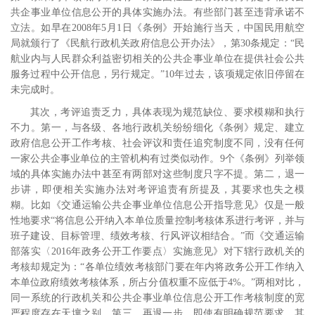
共企事业单位信息公开的具体实施办法。有些部门甚至违背承诺不
立法。如早在
2008
年
5
月
1
日《条例》开始施行当天，中国民用航空
局就颁行了《民航行政机关政府信息公开办法》，第
30
条规定：“民
航业内与人民群众利益密切相关的公共企事业单位在提供社会公共
服务过程中公开信息，另行规定。”
10
年过去，该项规定依旧停留在
未完成时。
其次，考评追责乏力，具体表现为规范缺位、要求模糊和执行
不力。第一，与各级、各地行政机关纷纷细化《条例》规定、建立
政府信息公开工作考核、社会评议和责任追究制度不同，没有任何
一家公共企事业单位的主管机构有过类似动作。
9
个《条例》列举领
域的具体实施办法中甚至有两部对这些制度只字不提。
第二，退一
步讲，即便相关实施办法对考评追责有所提及，其要求也失之模
糊。比如《交通运输公共企事业单位信息公开指导意见》仅是一般
性地要求“将信息公开纳入本单位质量控制考核体系进行考评，并与
班子建设、目标管理、绩效考核、行风评议相结合。”而《交通运输
部落实〈
2016
年政务公开工作要点〉实施意见》对下辖行政机关的
考核却规定为：“各单位绩效考核部门要在年内将政务公开工作纳入
本单位政府绩效考核体系，所占分值权重不应低于
4%
。”两相对比，
同一系统的行政机关和公共企事业单位信息公开工作考核制度的宽
严程度存在天壤之别。第三，再退一步，即使有明确规范要求，其