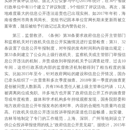
实际开展评议活动。据北大公众参与中心
2015
年统计，在
30
个省级
行政单位中有
11
个建立了评议制度，
9
个组织了评议活动。
再次，落
地难度最大的信息公开违法追责也已出现实例。如
2017
年年初，海
南省儋州市商务局局长、党组书记因本单位官网长期未更新而被立
案审查，随后被给予行政记过及党内警告处分。
第三，监督救济。《条例》第
30
条要求政府信息公开主管部门
和监察机关对行政机关信息公开实施情况进行监督检查；第
31
、
32
条设置了信息公开年报制度，对年报的发布时间和内容做出规定；
第
33
条则建立了公众向上级行政机关、监察机关或主管部门举报信
息公开违法的机制，并责成收到举报的机关予以调查处理。过去
10
年间，这些行政系统内部的监督救济机制都得到了相当程度的落
实。比如
2015
年至今，针对政府网站的建设和信息公开情况，国办
已牵头组织了一次普查和多次季度抽查。
2018
年第一季度的抽查更
是创被问责人数新高，共有
196
名责任人被上级主管单位约谈，
12
人
被调离岗位或免职。
许多地方也开展了政府信息公开工作的抽查督
导或年度检查。
媒体和学术机构多年持续观察发现，国务院部委和
地方政府信息公开年报发布的准时率、内容的合规性与质量均在提
高。
行政机关信息公开违法投诉举报的渠道也日益畅通，如安徽、
吉林等地制定了专门的工作规范
，上海、深圳、广州等地则设立了
供公众投诉举报使用的线上“政府信息公开意见箱”
。据统计，
2015
年