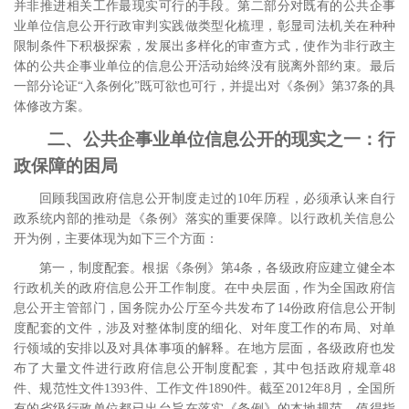
并非推进相关工作最现实可行的手段。第二部分对既有的公共企事
业单位信息公开行政审判实践做类型化梳理，彰显司法机关在种种
限制条件下积极探索，发展出多样化的审查方式，使作为非行政主
体的公共企事业单位的信息公开活动始终没有脱离外部约束。最后
一部分论证“入条例化”既可欲也可行，并提出对《条例》第
37
条的具
体修改方案。
二、公共企事业单位信息公开的现实之一：行
政保障的困局
回顾我国政府信息公开制度走过的
10
年历程，必须承认来自行
政系统内部的推动是《条例》落实的重要保障。以行政机关信息公
开为例，主要体现为如下三个方面：
第一，制度配套。根据《条例》第
4
条，各级政府应建立健全本
行政机关的政府信息公开工作制度。在中央层面，作为全国政府信
息公开主管部门，国务院办公厅至今共发布了
14
份政府信息公开制
度配套的文件，涉及对整体制度的细化、对年度工作的布局、对单
行领域的安排以及对具体事项的解释。
在地方层面，各级政府也发
布了大量文件进行政府信息公开制度配套，其中包括政府规章
48
件、规范性文件
1393
件、工作文件
1890
件。
截至
2012
年
8
月，全国所
有的省级行政单位都已出台旨在落实《条例》的本地规范。
值得指