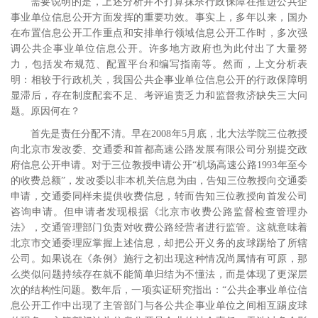
需要说明的是，上述分析并不打算抹杀行政保障在推进公共企
事业单位信息公开方面发挥的重要功效。事实上，多年以来，国办
在布置信息公开工作重点和安排单行领域信息公开工作时，多次强
调公共企事业单位信息公开。
许多地方政府也为此付出了大量努
力，包括发布规范、配置平台和编写指南等
。然而，上文分析表
明：相较于行政机关，我国公共企事业单位信息公开的行政保障明
显滞后，存在制度配套不足、考评追责乏力和监督救济缺失三大问
题。原因何在？
首先是责任分配不清。早在
2008
年
5
月底，北大法学院三位教授
向北京市发改委、交通委和首都高速公路发展有限公司分别提交政
府信息公开申请。对于三位教授申请公开“机场高速公路
1993
年至今
的收费总额”，发改委以非本机关信息为由，告知三位教授向交通委
申请，交通委同样未提供收费信息，转而告知三位教授向首发公司
咨询申请。但申请者发现根据《北京市收费公路监督检查管理办
法》，交通管理部门负责对收费公路经营者进行监管。这就意味着
北京市交通委理应掌握上述信息，却把公开义务的皮球踢给了所辖
公司。
如果说在《条例》施行之初出现这种情况尚属情有可原，那
么类似问题持续存在就不能简单归结为不懂法，而是体现了更深层
次的结构性问题。数年后，一项实证研究指出：“公共企事业单位信
息公开工作中出现了主管部门与各公共企事业单位之间相互踢皮球