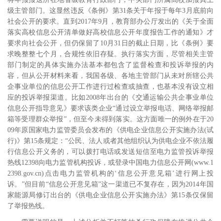
级主管部门。这显然违反《条例》第
31
条关于年报于每年
3
月底前向
社会公开的要求。直到
2017
年
9
月，教育部办公厅发出的《关于全面
落实高校信息公开清单做好高校信息公开年度报告工作的通知》才
要求向社会公开，但仍保留了
10
月
31
日的截止日期，比《条例》要
求晚整整七个月，合规性依旧存疑。执行落实方面，尽管相关主管
部门制定的具体实施办法基本都包含了监督检查和投诉举报的内
容
，但从公开材料来看，我国各级、各地主管部门从未对所辖公共
企事业单位的信息公开工作进行过检查或抽查，也基本没有设立相
应的投诉举报渠道。比如
2008
年出台的《交通运输公共企事业单位
信息公开指导意见》要求该类企业“通过设立举报电话、网络举报邮
箱等受理群众举报”，但至今未得到落实。这方面唯一的例外在于
20
09
年原国家电力监管委员会发布的《供电企业信息公开实施办法
(
试
行
)
》第
15
条规定：“公民、法人或者其他组织认为供电企业不依法履
行信息公开义务的，可以拨打电话或发送短信至电力监管投诉举报
热线
12398
向电力监管机构投诉，或登录中国电力信息公开网
(www.1
2398.gov.cn)
点击电力监管机构的‘信息公开意见箱’进行网上投
诉。”但目前“信息公开意见箱”这一渠道已不复存在
，因为
2014
年国
家能源局修订出台的《供电企业信息公开实施办法》第
15
条仅保留
了举报热线。