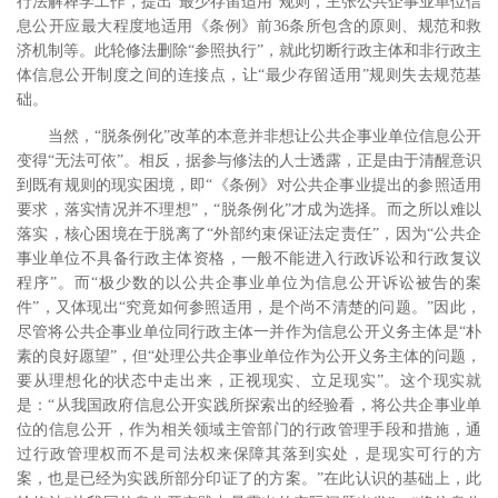
行法解释学工作，提出“最少存留适用”规则，主张公共企事业单位信
息公开应最大程度地适用《条例》前
36
条所包含的原则、规范和救
济机制等。
此轮修法删除“参照执行”，就此切断行政主体和非行政主
体信息公开制度之间的连接点，让“最少存留适用”规则失去规范基
础。
当然，“脱条例化”改革的本意并非想让公共企事业单位信息公开
变得“无法可依”。相反，据参与修法的人士透露，正是由于清醒意识
到既有规则的现实困境，即“《条例》对公共企事业提出的参照适用
要求，落实情况并不理想”，“脱条例化”才成为选择。
而之所以难以
落实，核心困境在于脱离了“外部约束保证法定责任”，因为“公共企
事业单位不具备行政主体资格，一般不能进入行政诉讼和行政复议
程序”。而“极少数的以公共企事业单位为信息公开诉讼被告的案
件”，又体现出“究竟如何参照适用，是个尚不清楚的问题。”因此，
尽管将公共企事业单位同行政主体一并作为信息公开义务主体是“朴
素的良好愿望”，但“处理公共企事业单位作为公开义务主体的问题，
要从理想化的状态中走出来，正视现实、立足现实”。这个现实就
是：“从我国政府信息公开实践所探索出的经验看，将公共企事业单
位的信息公开，作为相关领域主管部门的行政管理手段和措施，通
过行政管理权而不是司法权来保障其落到实处，是现实可行的方
案，也是已经为实践所部分印证了的方案。”在此认识的基础上，此