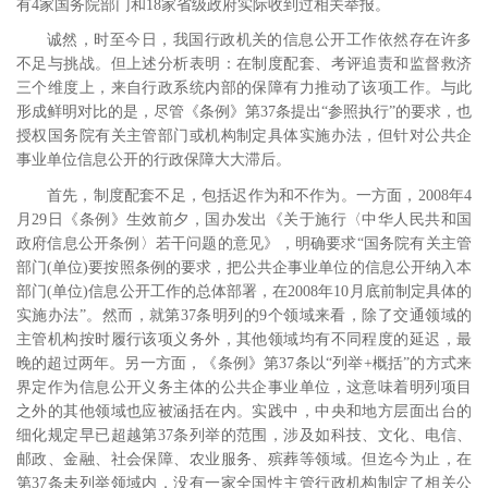
有
4
家国务院部门和
18
家省级政府实际收到过相关举报。
诚然，时至今日，我国行政机关的信息公开工作依然存在许多
不足与挑战。
但上述分析表明：在制度配套、考评追责和监督救济
三个维度上，来自行政系统内部的保障有力推动了该项工作。与此
形成鲜明对比的是，尽管《条例》第
37
条提出“参照执行”的要求，也
授权国务院有关主管部门或机构制定具体实施办法，但针对公共企
事业单位信息公开的行政保障大大滞后。
首先，制度配套不足，包括迟作为和不作为。一方面，
2008
年
4
月
29
日《条例》生效前夕，国办发出《关于施行〈中华人民共和国
政府信息公开条例〉若干问题的意见》，明确要求“国务院有关主管
部门
(
单位
)
要按照条例的要求，把公共企事业单位的信息公开纳入本
部门
(
单位
)
信息公开工作的总体部署，在
2008
年
10
月底前制定具体的
实施办法”。然而，就第
37
条明列的
9
个领域来看，除了交通领域的
主管机构按时履行该项义务外
，其他领域均有不同程度的延迟，最
晚的超过两年
。另一方面，《条例》第
37
条以“列举
+
概括”的方式来
界定作为信息公开义务主体的公共企事业单位，这意味着明列项目
之外的其他领域也应被涵括在内。实践中，中央和地方层面出台的
细化规定早已超越第
37
条列举的范围，涉及如科技、文化、电信、
邮政、金融、社会保障、农业服务、殡葬等领域。
但迄今为止，在
第
37
条未列举领域内，没有一家全国性主管行政机构制定了相关公