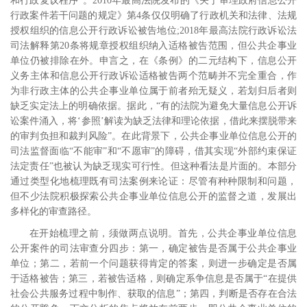
和行政复议程序”。
2010
年最高法院发布的《关于审理政府信息公开
行政案件若干问题的规定》第
4
条仅仅明确了行政机关和法律、法规
授权组织的信息公开行政诉讼被告地位
;2018
年最高法院行政诉讼法
司法解释第
20
条将规章授权组织纳入适格被告范围，但公共企事业
单位仍被排除在外。申言之，在《条例》的二元结构下，信息公开
义务主体和信息公开行政诉讼适格被告两个范畴并不完全重合，作
为非行政主体的公共企事业单位属于前者殆无疑义，若划归后者则
缺乏实定法上的明确依据。据此，“有的法院为避免大量信息公开诉
讼案件涌入，将‘参照’解读为缺乏法律和理论依据，借此来摆脱带来
的审判负担和裁判风险”。
在此背景下，公共企事业单位信息公开的
司法监督面临“不能审”和“不愿审”的障碍，借其实现“外部约束保证
法定责任”也被认为缺乏现实可行性。但这种看法是片面的。本部分
通过类型化地梳理既有司法案例来论证：尽管有种种限制和问题，
但不少法院积极探索公共企事业单位信息公开的监督之道，发展出
多样化的审查路径。
在开始梳理之前，须做两点说明。首先，公共企事业单位信息
公开案件的司法审查分四步：第一，确定被告是否属于公共企事业
单位；第二，若前一个问题获得肯定的答案，则进一步确定是否属
于适格被告；第三，若被告适格，则确定系争信息是否属于“在提供
社会公共服务过程中制作、获取的信息”；第四，判断是否存在合法