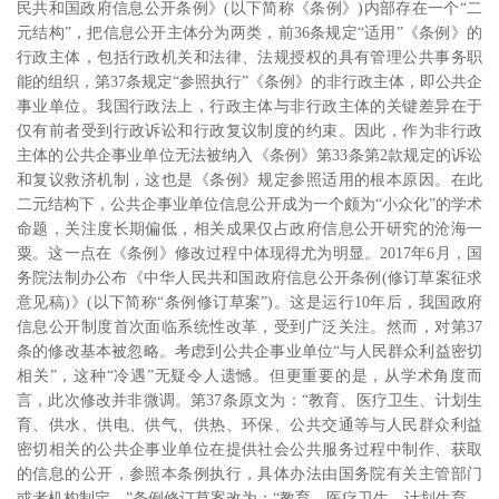
民共和国政府信息公开条例》
(
以下简称《条例》
)
内部存在一个“二
元结构”，把信息公开主体分为两类，前
36
条规定“适用”《条例》的
行政主体，包括行政机关和法律、法规授权的具有管理公共事务职
能的组织，第
37
条规定“参照执行”《条例》的非行政主体，即公共企
事业单位。我国行政法上，行政主体与非行政主体的关键差异在于
仅有前者受到行政诉讼和行政复议制度的约束。因此，作为非行政
主体的公共企事业单位无法被纳入《条例》第
33
条第
2
款规定的诉讼
和复议救济机制，这也是《条例》规定参照适用的根本原因。
在此
二元结构下，公共企事业单位信息公开成为一个颇为“小众化”的学术
命题，关注度长期偏低，相关成果仅占政府信息公开研究的沧海一
粟。
这一点在《条例》修改过程中体现得尤为明显。
2017
年
6
月，国
务院法制办公布《中华人民共和国政府信息公开条例
(
修订草案征求
意见稿
)
》
(
以下简称“条例修订草案”
)
。这是运行
10
年后，我国政府
信息公开制度首次面临系统性改革，受到广泛关注。然而，对第
37
条的修改基本被忽略。
考虑到公共企事业单位“与人民群众利益密切
相关”，这种“冷遇”无疑令人遗憾。但更重要的是，从学术角度而
言，此次修改并非微调。第
37
条原文为：“教育、医疗卫生、计划生
育、供水、供电、供气、供热、环保、公共交通等与人民群众利益
密切相关的公共企事业单位在提供社会公共服务过程中制作、获取
的信息的公开，参照本条例执行，具体办法由国务院有关主管部门
或者机构制定。”条例修订草案改为：“教育、医疗卫生、计划生育、