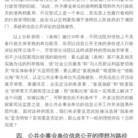
行政管理的职能。”由此，作为事业单位的港闸档案馆和作为行政机
关的港闸档案局，不仅形式上是一个单位，其实质上也履行着相同
的行政管理职能，故应当认定档案馆属于港闸区人民政府的下属部
门，系政府信息公开诉讼的适格被告。
以上分析表明：《条例》施行
10
年来，不同法院对传统上不具
备行政主体资格的单位能否、应否以信息公开主体的身份进入行政
诉讼程序立场不一。尽管部分法院以这样或那样的理由放弃审查，
但不少法院展现出较强的能动性：要么超越《条例》第
37
条及相关
实施办法的列举领域，借“社会公共服务”和“与人民群众利益密切相
关”等实体标准扩大适用范围；要么通过“釜底抽薪”“暗度陈仓”“借船
出海”等方式，认定公共企事业单位为适格被告，对其信息公开活动
展开审查。毋庸讳言，从实定法的角度看，“釜底抽薪”和“暗度陈
仓”的审查方式都有违法之嫌；而“借船出海”虽在一定程度上解决了
这个问题，却难以推广。可即便在此不利条件下，许多法院仍积极
探索司法监督之道，使公共企事业单位的信息公开工作并未脱离外
部约束。面对这样的现实，我们有必要反思此轮修法选择“脱条例
化”是否明智？若答案是否定的，那么改革下一程的理想何在？怎样
实现？
四、公共企事业单位信息公开的理想与路径