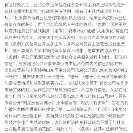
较之行政机关，公共企事业单位在信息公开方面的真正特殊性在于
其社会属性和职能与行政机关有区别
，拥有自主经营或运作的权
利
。“如果简单地将公法责任移植到私人领域，结果是不仅削弱公法
价值存在的基础，而且也会降低私人主体的收益。”
然而，这并不意
味着其信息公开就须抛开《条例》“特事特办”或者“入条例化”将侵犯
其自主经营空间。过去
10
年的实践表明：把公共企事业单位作为适
用《条例》的信息公开义务主体，并不会对其自主运营造成过重负
担。这不单是因为第
37
条的落实情况不理想，更重要的原因在于：
《条例》将公开范围限定为“提供社会公共服务过程中制作、获取的
信息”，有效地把公共企事业单位自主运营范围内的信息排除在外。
比如在贾某与中国移动山东平度分公司信息公开案
([2018]
鲁
02
行终
2
56
号
)
中，被告被要求公开“
6
连号、
7
连号、
8
连号手机号段的最低功
能费收费情况和获取及购买方式”。法院认为这属于“通信公司在作为
市场主体的商业运作过程中形成的信息”，不是政府信息。又如在阮
某与广州市自来水公司信息公开案
([2017]
粤
71
行终
1522
号
)
中，原告
申请公开“刘屋洲至西洲水厂原水输水管工程的工程资料”，旨在为其
与被告之间的民事纠纷搜集证据。二审法院认为：“广州市自来水公
司作为市场经营主体，其自身或相关联公司在经营过程中与其他市
场经营主体产生经济纠纷，该纠纷所涉的资料或信息不属于与社会
公共服务相关信息的范围”。与此同时，《条例》及其司法解释所包