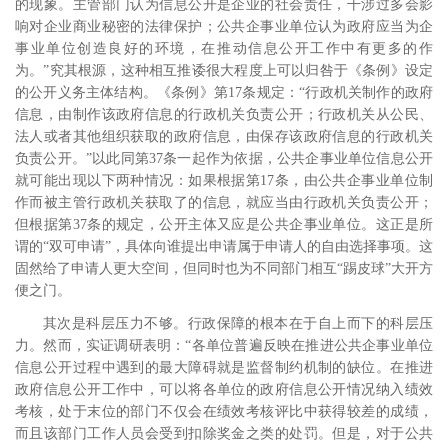
的现象。主管部门认为信息公开是企业的社会责任，干涉过多会影
响对企业商业秘密的法律保护；公共企事业单位认为政府应当为企
事业单位创造良好的环境，在推动信息公开工作中有更多的作
为。”
究其根源，这种相互推诿很大程度上可以归咎于《条例》设定
的公开义务主体结构。《条例》第
17
条规定：“行政机关制作的政府
信息，由制作该政府信息的行政机关负责公开；行政机关从公民、
法人或者其他组织获取的政府信息，由保存该政府信息的行政机关
负责公开。”以此同第
37
条一起作为依据，公共企事业单位信息公开
就可能出现以下两种情况：如果根据第
17
条，由公共企事业单位制
作而被主管行政机关获取了的信息，就应当由行政机关负责公开；
但根据第
37
条的规定，公开主体又应是公共企事业单位。这正是所
谓的“双可申请”，具体向谁提出申请属于申请人的自由选择事项。
这
固然给了申请人更大空间，但同时也为不同部门相互“踢皮球”大开方
便之门。
其次是科层压力不够。行政保障的根本在于自上而下的科层压
力。然而，实证调研表明：“各单位普遍反映在推进公共企事业单位
信息公开过程中遇到的最大障碍就是监督制约机制的缺位。在推进
政府信息公开工作中，可以将各单位的政府信息公开情况纳入绩效
考核，处于末位的部门不仅会在绩效考核评比中获得较差的成绩，
而且该部门工作人员会受到扣除奖金之类的处罚。但是，对于公共