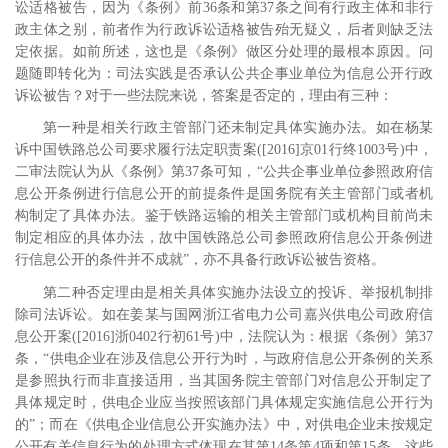
讼适格被告，因为《条例》前
36
条和第
37
条之间有行政主体和非行
政主体之别，前者作为行政诉讼适格被告殆无疑义，后者则缺乏法
定依据。如前所述，这也是《条例》做区分处理的最根本原因。问
题随即转化为：司法实践是否承认公共企事业单位为信息公开行政
诉讼被告？对于一些法院来说，答案是否定的，理由有三种：
第一种是相关行政主管部门还未制定具体实施办法。如在杨某
诉中国铁路总公司要求履行法定职责案
([2016]
京
01
行终
1003
号
)
中，
二审法院认为从《条例》第
37
条可知，“公共企事业单位参照政府信
息公开条例进行信息公开的前提条件是国务院有关主管部门或者机
构制定了具体办法。鉴于铁路运输的相关主管部门或机构目前尚未
制定相应的具体办法，故中国铁路总公司参照政府信息公开条例进
行信息公开的条件并不成就”，亦不具备行政诉讼被告资格。
第二种否定理由是相关具体实施办法设立的投诉、举报机制排
除司法诉讼。如在姜某与国网浙江省电力公司嘉兴供电公司政府信
息公开案
([2016]
浙
0402
行初
61
号
)
中，法院认为：根据《条例》第
37
条，“供电企业在涉及信息公开行为时，与政府信息公开条例的关系
是参照执行而非直接适用，当其国务院主管部门对信息公开制定了
具体规定时，供电企业应当按照该部门具体规定实施信息公开行为
的”；而在《供电企业信息公开实施办法》中，对供电企业未按规定
公开有关信息行为的处理方式体现在其第
14
条第
4
项和第
15
条，这些