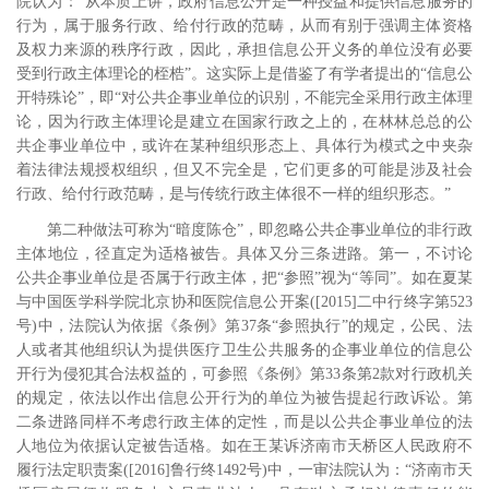
院认为：“从本质上讲，政府信息公开是一种授益和提供信息服务的
行为，属于服务行政、给付行政的范畴，从而有别于强调主体资格
及权力来源的秩序行政，因此，承担信息公开义务的单位没有必要
受到行政主体理论的桎梏”。
这实际上是借鉴了有学者提出的“信息公
开特殊论”，即“对公共企事业单位的识别，不能完全采用行政主体理
论，因为行政主体理论是建立在国家行政之上的，在林林总总的公
共企事业单位中，或许在某种组织形态上、具体行为模式之中夹杂
着法律法规授权组织，但又不完全是，它们更多的可能是涉及社会
行政、给付行政范畴，是与传统行政主体很不一样的组织形态。”
第二种做法可称为“暗度陈仓”，即忽略公共企事业单位的非行政
主体地位，径直定为适格被告。具体又分三条进路。第一，不讨论
公共企事业单位是否属于行政主体，把“参照”视为“等同”。如在夏某
与中国医学科学院北京协和医院信息公开案
([2015]
二中行终字第
523
号
)
中，法院认为依据《条例》第
37
条“参照执行”的规定，公民、法
人或者其他组织认为提供医疗卫生公共服务的企事业单位的信息公
开行为侵犯其合法权益的，可参照《条例》第
33
条第
2
款对行政机关
的规定，依法以作出信息公开行为的单位为被告提起行政诉讼。第
二条进路同样不考虑行政主体的定性，而是以公共企事业单位的法
人地位为依据认定被告适格。如在王某诉济南市天桥区人民政府不
履行法定职责案
([2016]
鲁行终
1492
号
)
中，一审法院认为：“济南市天